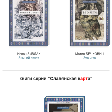
Йован ЗИВЛАК
Матия БЕЧКОВИЧ
Зимний отчет
Это и то
книги серии "Славянская к
арт
а"