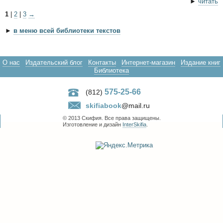
►
читать
1
|
2
|
3
→
►
в меню всей библиотеки текстов
О нас
Издательский блог
Контакты
Интернет-магазин
Издание книг
Библиотека
575-25-66
(812)
skifiabook
@mail.ru
© 2013 Скифия. Все права защищены.
Изготовление и дизайн
InterSkifia
.