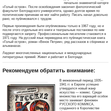
печально знаменитой каторге
«Голый остров». После освобождения закончил филологический
факультет Белградского университета, однако долгое время по
политическим причинам не мог найти работу. Писать начал довольно
рано, но публиковался с трудом.
Первые произведения были опубликованы только в 1967 году, но и
после этого отдельные его книги и театральные постановки по ним
подвергаются запрету. Профессиональным писателем становится в
1971 году. На русский язык переведена его публицистическая книга
«Голый остров», роман «Венок Петрии», ряд рассказов в сборниках и
альманахах.
Лауреат многочисленных национальных и международных
литературных премий. Живет и работает в Белграде.
Рекомендуем обратить внимание:
В межвоенный период 1935–
1941 гг. в Европе успешно
утвердился новый жанр
искусства — комикс. Среди
множества его вариаций особое
место занимает феномен
РУССКОГО КОМИКСА,
созданного в Королевстве