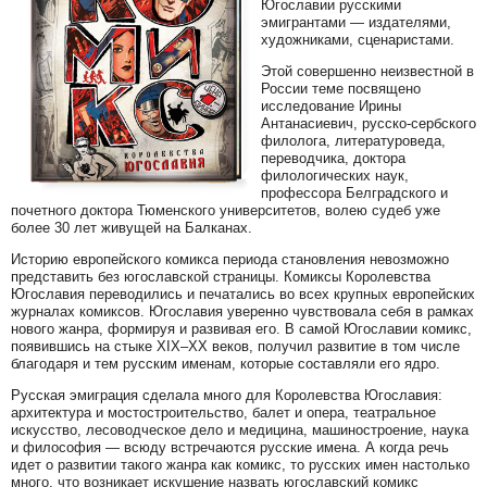
Югославии русскими
эмигрантами — издателями,
художниками, сценаристами.
Этой совершенно неизвестной в
России теме посвящено
исследование Ирины
Антанасиевич, русско-сербского
филолога, литературоведа,
переводчика, доктора
филологических наук,
профессора Белградского и
почетного доктора Тюменского университетов, волею судеб уже
более 30 лет живущей на Балканах.
Историю европейского комикса периода становления невозможно
представить без югославской страницы. Комиксы Королевства
Югославия переводились и печатались во всех крупных европейских
журналах комиксов. Югославия уверенно чувствовала себя в рамках
нового жанра, формируя и развивая его. В самой Югославии комикс,
появившись на стыке XIX–XX веков, получил развитие в том числе
благодаря и тем русским именам, которые составляли его ядро.
Русская эмиграция сделала много для Королевства Югославия:
архитектура и мостостроительство, балет и опера, театральное
искусство, лесоводческое дело и медицина, машиностроение, наука
и философия — всюду встречаются русские имена. А когда речь
идет о развитии такого жанра как комикс, то русских имен настолько
много, что возникает искушение назвать югославский комикс