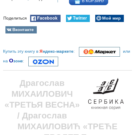
В КОРЗИНУ
Facebook
Twitter
Мой мир
Поделиться
Вконтакте
я
Купить эту книгу в
ндекс-маркете
:
или
О
на
зоне
:
Драгослав
МИХАИЛОВИЧ
«ТРЕТЬЯ ВЕСНА»
/ Драгослав
МИХАИЛОВИЋ «ТРЕЋЕ