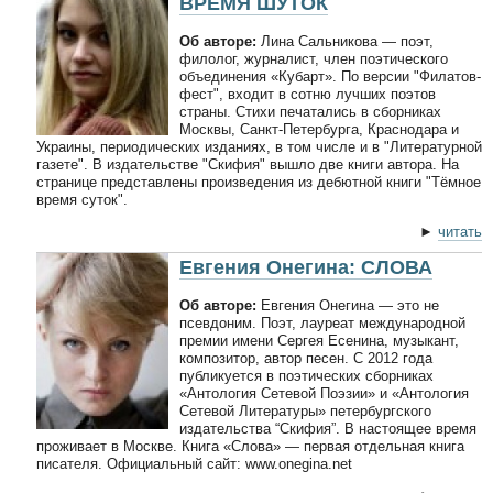
ВРЕМЯ ШУТОК
Об авторе:
Лина Сальникова — поэт,
филолог, журналист, член поэтического
объединения «Кубарт». По версии "Филатов-
фест", входит в сотню лучших поэтов
страны. Стихи печатались в сборниках
Москвы, Санкт-Петербурга, Краснодара и
Украины, периодических изданиях, в том числе и в "Литературной
газете". В издательстве "Скифия" вышло две книги автора. На
странице представлены произведения из дебютной книги "Тёмное
время суток".
►
читать
Евгения Онегина: СЛОВА
Об авторе:
Евгения Онегина — это не
псевдоним. Поэт, лауреат международной
премии имени Сергея Есенина, музыкант,
композитор, автор песен. С 2012 года
публикуется в поэтических сборниках
«Антология Сетевой Поэзии» и «Антология
Сетевой Литературы» петербургского
издательства “Скифия”. В настоящее время
проживает в Москве. Книга «Слова» — первая отдельная книга
писателя. Официальный сайт: www.onegina.net