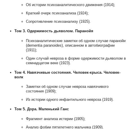
Об истории психоаналитического движения (1914);
Краткий очерк психоанализа (1924);
Сопротивление психоанализу (1925).
Том 3. Одержимость дьяволом. Паранойя
Психоаналитические заметки об одном случае паранойи
(dementia paranoides), описанном в автобиографии
(1911);
Один случай невроза в форме одержимости дьяволом в
семнадцатом веке (1923).
Том 4. Навязчивые состояния. Человек-крыса. Человек-
волк
Заметки об одном случае невроза навязчивого
состояния (1909);
Из истории одного инфантильного невроза (1919).
Том 5. Дора. Маленький Ганс
Фрагмент анализа истерии (1905);
Анализ фобии пятилетнего мальчика (1909).