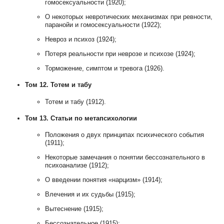
гомосексуальности (1920);
О некоторых невротических механизмах при ревности,
паранойи и гомосексуальности (1922);
Невроз и психоз (1924);
Потеря реальности при неврозе и психозе (1924);
Торможение, симптом и тревога (1926).
Том 12. Тотем и табу
Тотем и табу (1912).
Том 13. Статьи по метапсихологии
Положения о двух принципах психического события
(1911);
Некоторые замечания о понятии бессознательного в
психоанализе (1912);
О введении понятия «нарцизм» (1914);
Влечения и их судьбы (1915);
Вытеснение (1915);
Бессознательное (1915);