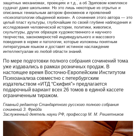
защитных механизмах, проекциях и т.д., а об Эдиповом комплексе
судачат даже школьники. Но это лишь некоторые из отрытых и
описанных гениальным автором феноменов и проявлений
«психопатологии обыденной жизни». А сочинения этого автора — это
целый пласт культуры, глубочайшие по своей глубине наблюдения и
исследования человеческой истории, политики, живописи,
скульптуры, других образцов художественного и научного
творчества, закономерностей индивидуального и массового
поведения в норме и патологии, которые изложены понятным
литературным языком и доставят истинное наслаждение
интеллектуалам из любой области знаний.
По мере подготовки полного собрания сочинений тома
уже издавались в рамках розничных продаж. В
настоящее время Восточно-Европейским Институтом
Психоанализа совместно с петербургским
издательством «ИТД “Скифия”» предлагается
подарочный вариант всех 26 томов в единой кассете
ограниченным тиражом.
Главный редактор Стандартного русского полного собрания
сочинений З. Фрейда
Заслуженный деятель науки РФ, профессор М. М. Решетников