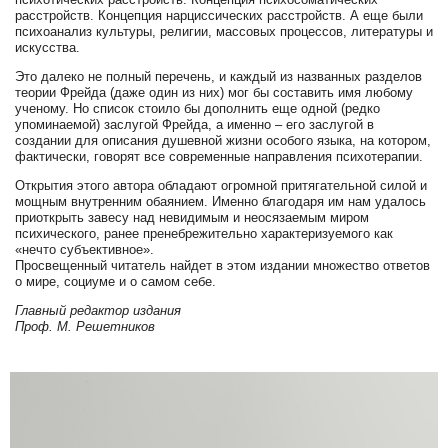
расстройств. Концепция нарциссических расстройств. А еще были
психоанализ культуры, религии, массовых процессов, литературы и
искусства.
Это далеко не полный перечень, и каждый из названных разделов
теории Фрейда (даже один из них) мог бы составить имя любому
ученому. Но список стоило бы дополнить еще одной (редко
упоминаемой) заслугой Фрейда, а именно – его заслугой в
создании для описания душевной жизни особого языка, на котором,
фактически, говорят все современные направления психотерапии.
Открытия этого автора обладают огромной притягательной силой и
мощным внутренним обаянием. Именно благодаря им нам удалось
приоткрыть завесу над невидимым и неосязаемым миром
психического, ранее пренебрежительно характеризуемого как
«нечто субъективное».
Просвещенный читатель найдет в этом издании множество ответов
о мире, социуме и о самом себе.
Главный редактор издания
Проф. М. Решетников