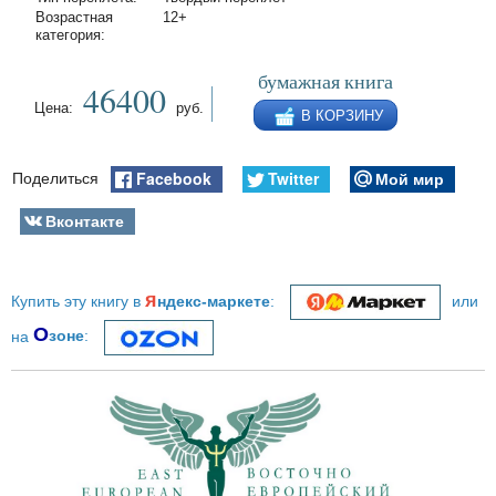
Возрастная
12+
категория:
бумажная книга
46400
Цена:
руб.
В КОРЗИНУ
Facebook
Twitter
Мой мир
Поделиться
Вконтакте
я
Купить эту книгу в
ндекс-маркете
:
или
О
на
зоне
: