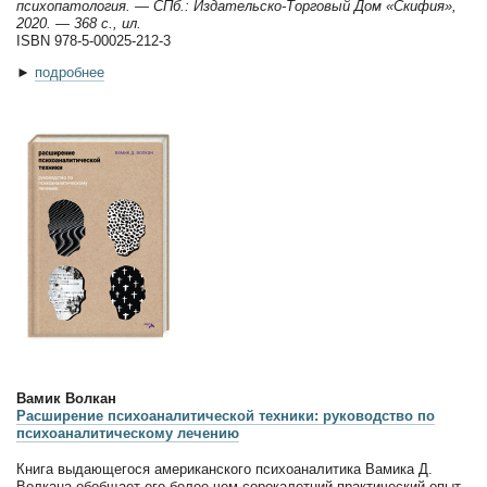
психопатология. — СПб.: Издательско-Торговый Дом «Скифия»,
2020. — 368 с., ил.
ISBN 978-5-00025-212-3
►
подробнее
Вамик Волкан
Расширение психоаналитической техники: руководство по
психоаналитическому лечению
Книга выдающегося американского психоаналитика Вамика Д.
Волкана обобщает его более чем сорокалетний практический опыт