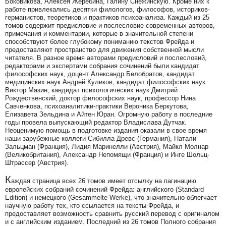
Боковикова, Алексея Жеребина, Галину Снежинскую. Кроме них к
работе привлекались десятки филологов, философов, историков-
германистов, теоретиков и практиков психоанализа. Каждый из 25
томов содержит предисловие и послесловие современных авторов,
примечания и комментарии, которые в значительной степени
способствуют более глубокому пониманию текстов Фрейда и
предоставляют пространство для движения собственной мысли
читателя. В разное время авторами предисловий и послесловий,
редакторами и экспертами собрания сочинений были кандидат
философских наук, доцент Александр Белобратов, кандидат
медицинских наук Андрей Куликов, кандидат философских наук
Виктор Мазин, кандидат психологических наук Дмитрий
Рождественский, доктор философских наук, профессор Нина
Савченкова, психоаналитики-практики Вероника Беркутова,
Елизавета Зельдина и Айтен Юран. Огромную работу в последние
годы провела выпускающий редактор Владислава Дутчак.
Неоценимую помощь в подготовке издания оказали в свое время
наши зарубежные коллеги Сибилла Древс (Германия), Натали
Зальцман (Франция), Лидия Маринелли (Австрия), Майкл Молнар
(Великобритания), Александр Непомящи (Франция) и Инге Шольц-
Штрассер (Австрия).
К
аждая страница всех 26 томов имеет отсылку на пагинацию
европейских собраний сочинений Фрейда: английского (Standard
Edition) и немецкого (Gesammelte Werke), что значительно облегчает
научную работу тех, кто ссылается на тексты Фрейда, и
предоставляет возможность сравнить русский перевод с оригиналом
и с английским изданием. Последний из 26 томов Полного собрания