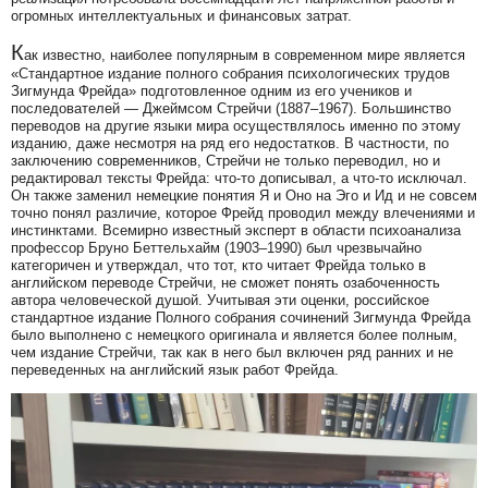
огромных интеллектуальных и финансовых затрат.
К
ак известно, наиболее популярным в современном мире является
«Стандартное издание полного собрания психологических трудов
Зигмунда Фрейда» подготовленное одним из его учеников и
последователей — Джеймсом Стрейчи (1887–1967). Большинство
переводов на другие языки мира осуществлялось именно по этому
изданию, даже несмотря на ряд его недостатков. В частности, по
заключению современников, Стрейчи не только переводил, но и
редактировал тексты Фрейда: что-то дописывал, а что-то исключал.
Он также заменил немецкие понятия Я и Оно на Эго и Ид и не совсем
точно понял различие, которое Фрейд проводил между влечениями и
инстинктами. Всемирно известный эксперт в области психоанализа
профессор Бруно Беттельхайм (1903–1990) был чрезвычайно
категоричен и утверждал, что тот, кто читает Фрейда только в
английском переводе Стрейчи, не сможет понять озабоченность
автора человеческой душой. Учитывая эти оценки, российское
стандартное издание Полного собрания сочинений Зигмунда Фрейда
было выполнено с немецкого оригинала и является более полным,
чем издание Стрейчи, так как в него был включен ряд ранних и не
переведенных на английский язык работ Фрейда.