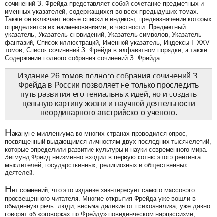
сочинений З. Фрейда представляет собой сочетание предметных и
именных указателей, содержащихся во всех предыдущих томах.
Также он включает новые списки и индексы, предназначение которых
определяется их наименованиями, в частности: Предметный
указатель, Указатель сновидений, Указатель символов, Указатель
фантазий, Список иллюстраций, Именной указатель, Индексы I–XXV
томов, Список сочинений З. Фрейда в алфавитном порядке, а также
Содержание полного собрания сочинений З. Фрейда.
Издание 26 томов полного собрания сочинений З.
Фрейда в России позволяет не только проследить
путь развития его гениальных идей, но и создать
цельную картину жизни и научной деятельности
неординарного австрийского ученого.
Н
акануне миллениума во многих странах проводился опрос,
посвященный выдающимся личностям двух последних тысячелетий,
которые определили развитие культуры и науки современного мира.
Зигмунд Фрейд неизменно входил в первую сотню этого рейтинга
мыслителей, государственных, религиозных и общественных
деятелей.
Н
ет сомнений, что это издание заинтересует самого массового
просвещенного читателя. Многие открытия Фрейда уже вошли в
обыденную речь: люди, весьма далекие от психоанализа, уже давно
говорят об «оговорках по Фрейду» поведенческом нарциссизме,