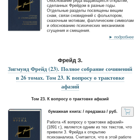
Обоснование ряда выдающихся открытий,
сделанных Фрейдом в разные годы.
Отдельные разделы посвящены вещим
снам, связи сновидений с фольклором,
сказочным мотивам, фаллическим символам
и обоснованию психических механизмов
сгущения и смещения.
► подробнее
Фрейд З.
Зигмунд Фрейд (23). Полное собрание сочинений
в 26 томах. Том 23. К вопросу о трактовке
афазий
Том 23. К вопросу о трактовке афазий
бумажная книга: / предзаказ / руб.
Работа «К вопросу о трактовке афазий»
(1891 г.), является одним из тех текстов, что
привели З. Фрейда к открытию
психоанализа. Считается, что в этой работе