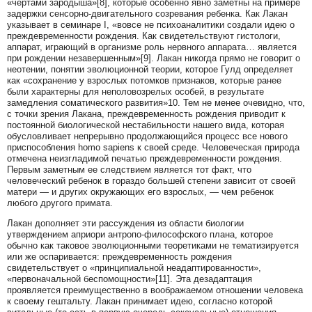
«чертами зародыша»[8], которые особенно явно заметны на примере
задержки сенсорно-двигательного созревания ребенка. Как Лакан
указывает в семинаре I, «вовсе не психоаналитики создали идею о
преждевременности рождения. Как свидетельствуют гистологи,
аппарат, играющий в организме роль нервного аппарата… является
при рождении незавершенным»[9]. Лакан никогда прямо не говорит о
неотении, понятии эволюционной теории, которое Гулд определяет
как «сохранение у взрослых потомков признаков, которые ранее
были характерны для неполовозрелых особей, в результате
замедления соматического развития»10. Тем не менее очевидно, что,
с точки зрения Лакана, преждевременность рождения приводит к
постоянной биологической нестабильности нашего вида, которая
обусловливает непрерывно продолжающийся процесс все нового
приспособления homo sapiens к своей среде. Человеческая природа
отмечена неизгладимой печатью преждевременности рождения.
Первым заметным ее следствием является тот факт, что
человеческий ребенок в гораздо большей степени зависит от своей
матери — и других окружающих его взрослых, — чем ребенок
любого другого примата.
Лакан дополняет эти рассуждения из области биологии
утверждением априори антропо‑философского плана, которое
обычно как таковое эволюционными теоретиками не тематизируется
или же оспаривается: преждевременность рождения
свидетельствует о «принципиальной неадаптированности»,
«первоначальной беспомощности»[11]. Эта дезадаптация
проявляется преимущественно в воображаемом отношении человека
к своему гештальту. Лакан принимает идею, согласно которой