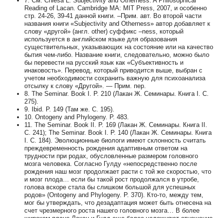
7. См. Chiesa L. Subjectivity and Otherness: A Philosophical
Reading of Lacan. Cambridge MA: MIT Press, 2007, и особенно
стр. 24-26, 39-41 данной книги. –Прим. авт. Во второй части
названия книги «Subjectivity and Otherness» автор добавляет к
слову «другой» (англ. other) суффикс –ness, который
используется в английском языке для образования
существительных, указывающих на состояние или на качество
бытия чем-либо. Название книги, следовательно, можно было
бы перевести на русский язык как «Субъективность и
инаковость». Перевод, который приводится выше, выбран с
учетом необходимости сохранить важную для психоанализа
отсылку к слову «Другой». — Прим. пер.
8. The Seminar. Book I. P. 210 (Лакан Ж. Семинары. Книга I. С.
275).
9. Ibid. P. 149 (Там же. С. 195).
10. Ontogeny and Phylogeny. Р. 483.
11. The Seminar. Book II. P. 169 (Лакан Ж. Семинары. Книга II.
С. 241); The Seminar. Book I. P. 140 (Лакан Ж. Семинары. Книга
I. С. 184). Эволюционные биологи имеют склонность считать
преждевременность рождения адаптивным ответом на
трудности при родах, обусловленные размером головного
мозга человека. Согласно Гулду «непосредственно после
рождения наш мозг продолжает расти с той же скоростью, что
и мозг плода… если бы такой рост продолжался в утробе,
голова вскоре стала бы слишком большой для успешных
родов» (Ontogeny and Phylogeny. P. 370). Кто-то, между тем,
мог бы утверждать, что дезадаптация может быть отнесена на
счет чрезмерного роста нашего головного мозга… В более