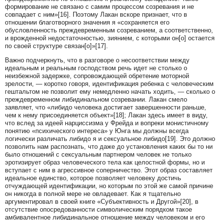
формирование не связано с самим процессом созревания и не
совпадает с ним»[16]. Поэтому Лакан вскоре признает, что в
отношении благотворного значения я «сохраняется его
обусловленность преждевременным созреванием, а соответственно,
и врожденной недостаточностью, зиянием, с которыми он[о] остается
по своей структуре связан[о]»[17].
Важно подчеркнуть, что в разговоре о несоответствии между
идеальным и реальным господством речь идет не столько о
неизбежной задержке, сопровождающей обретение моторной
зрелости, — коротко говоря, идентификация ребенка с человеческим
гештальтом не позволит ему немедленно начать ходить, — сколько о
преждевременном либидинальном созревании. Лакан смело
заявляет, что «либидо человека достигает завершенности раньше,
чем к нему присоединяется объект»[18]; Лакан здесь имеет в виду,
что вслед за идеей нарциссизма у Фрейда и вопреки монистичному
понятию «психического интереса» у Юнга мы должны всегда
логически различать либидо я и сексуальное либидо[19]. Это должно
позволить нам распознать, что даже до установления каких бы то ни
было отношений с сексуальным партнером человек не только
эротизирует образ человеческого тела как целостной формы, но и
вступает с ним в агрессивное соперничество. Этот образ составляет
идеальное единство, которое позволяет человеку достичь
отчуждающей идентификации, но которым по этой же самой причине
он никогда в полной мере не овладевает. Как я тщательно
аргументировал в своей книге «Субъективность и Другой»[20], в
отсутствие опосредованности символическим порядком такое
амбивалентное либидинальное отношение между человеком и его