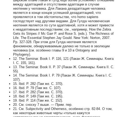
широком плане Лакан и Гулд еще более усложняют отношение
между адаптацией и отсутствием адаптации в случае
неотении у человека. Для Лакана дезадаптация человека
является в конце концов успешной дезадаптацией, что
проявляется в том обстоятельстве, что homo sapiens
господствует над другими видами. Для Гулда человеческая
неотения является по сути адаптивной, хотя и может привести
к неадаптивным последствиям; см., например, How the Zebra
Gets its Stripes // Mc Garr P. and Rose S. (eds.). The Richness of
Life. The Essential Stephen Jay Gould. New York: Norton, 2007.
Pp. 327-328. При этом для Гулда неотения является
феноменом, обнаруживаемым далеко не только в эволюции
человека (см. особенно главы 9 и 10 в Ontogeny and
Phylogeny).
12. The Seminar. Book I. P. 116, 121 (Лакан Ж. Семинары. Книга
I. С. 155, 161).
13. The Seminar. Book II. P. 37 (Лакан Ж. Семинары. Книга II. С.
55).
14. The Seminar. Book I. P. 79 (Лакан Ж. Семинары. Книга I. С.
107).
15. Ibid. P. 282 (Там же. С. 370).
16. Ibid. P. 79 (Там же. С. 107).
17. Ibid. P. 282 (Там же. С. 370).
18. Ibid. P. 149 (Там же. С. 195).
19. Ibid. P. 114 (Там же. С. 152).
20. См. сноску 7 выше. — Прим. пер.
21. См. Subjectivity and Otherness, особенно стр. 82-84. О том,
как некоторые животные черты «только кажутся