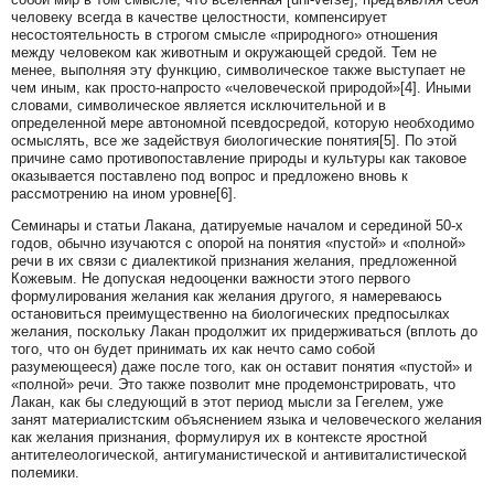
человеку всегда в качестве целостности, компенсирует
несостоятельность в строгом смысле «природного» отношения
между человеком как животным и окружающей средой. Тем не
менее, выполняя эту функцию, символическое также выступает не
чем иным, как просто‑напросто «человеческой природой»[4]. Иными
словами, символическое является исключительной и в
определенной мере автономной псевдосредой, которую необходимо
осмыслять, все же задействуя биологические понятия[5]. По этой
причине само противопоставление природы и культуры как таковое
оказывается поставлено под вопрос и предложено вновь к
рассмотрению на ином уровне[6].
Семинары и статьи Лакана, датируемые началом и серединой 50‑х
годов, обычно изучаются с опорой на понятия «пустой» и «полной»
речи в их связи с диалектикой признания желания, предложенной
Кожевым. Не допуская недооценки важности этого первого
формулирования желания как желания другого, я намереваюсь
остановиться преимущественно на биологических предпосылках
желания, поскольку Лакан продолжит их придерживаться (вплоть до
того, что он будет принимать их как нечто само собой
разумеющееся) даже после того, как он оставит понятия «пустой» и
«полной» речи. Это также позволит мне продемонстрировать, что
Лакан, как бы следующий в этот период мысли за Гегелем, уже
занят материалистским объяснением языка и человеческого желания
как желания признания, формулируя их в контексте яростной
антителеологической, антигуманистической и антивиталистической
полемики.