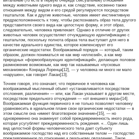
витальные (то есть в первую очередь сексуальные) отношения
между животными одного вида и, как следствие, косвенно также
отношения между видом и его средой регулируются посредством
гештальтов. Как и другие животные, человек имеет инстинктивную
предрасположенность к тому, чтобы распознавать образ тела другого
представителя своего вида как целостную форму, и этот образ,
следовательно, человека привлекает. Однако в отличие от других
животных человек осуществляет отчуждающую идентификацию с
гештальтом, поскольку полнота образа тела выступает для него в
качестве идеального единства, которое компенсирует его
органические недостатки. Воображаемый порядок — который, таким
образом, должен пониматься не как мир «иллюзий», а как мир
природных «формообразующих идентификаций», делающих половое
размножение возможным, как мир так называемых «пусковых
механизмов» Конрада Лоренца[12], — у человека ни много ни мало
«нарушен», как говорит Лакан[13].
Точнее говоря, это означает, что первичное я человека как
воображаемый мысленный объект «устанавливается посредством
отслоения, различения» — или, как Лакан указывает в другом месте,
посредством предельного отчуждения — «от внешнего мира»[14].
Воображаемая функция первичного я не только позволяет человеку
уравновесить в идеальном плане свои органические недостатки — в
этом смысле она «имеет благотворное значение»[15], — но
одновременно она знаменует собой преждевременность иного рода,
которая усугубляет преждевременность рождения. «…Один лишь
вид целостной формы человеческого тела дает субъекту
воображаемое господство над его собственным телом — господство
преждевременное по отношению к реальному овладению. Такое