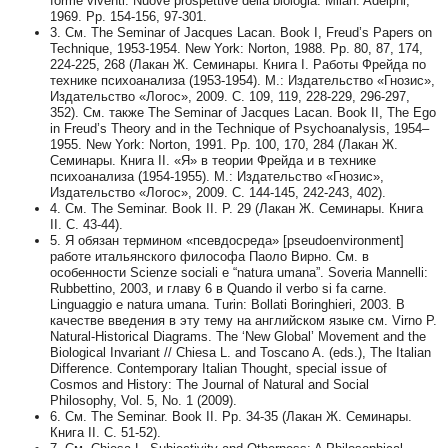
forme viventi. Nuove prospettive della biologia. Milan: Adelphi,
1969. Pp. 154-156, 97-301.
3. См. The Seminar of Jacques Lacan. Book I, Freud’s Papers on
Technique, 1953-1954. New York: Norton, 1988. Pp. 80, 87, 174,
224-225, 268 (Лакан Ж. Семинары. Книга I. Работы Фрейда по
технике психоанализа (1953-1954). М.: Издательство «Гнозис»,
Издательство «Логос», 2009. С. 109, 119, 228-229, 296-297,
352). См. также The Seminar of Jacques Lacan. Book II, The Ego
in Freud’s Theory and in the Technique of Psychoanalysis, 1954–
1955. New York: Norton, 1991. Pp. 100, 170, 284 (Лакан Ж.
Семинары. Книга II. «Я» в теории Фрейда и в технике
психоанализа (1954-1955). М.: Издательство «Гнозис»,
Издательство «Логос», 2009. С. 144-145, 242-243, 402).
4. См. The Seminar. Book II. P. 29 (Лакан Ж. Семинары. Книга
II. С. 43-44).
5. Я обязан термином «псевдосреда» [pseudoenvironment]
работе итальянского философа Паоло Вирно. См. в
особенности Scienze sociali e “natura umana”. Soveria Mannelli:
Rubbettino, 2003, и главу 6 в Quando il verbo si fa carne.
Linguaggio e natura umana. Turin: Bollati Boringhieri, 2003. В
качестве введения в эту тему на английском языке см. Virno P.
Natural-Historical Diagrams. The ‘New Global’ Movement and the
Biological Invariant // Chiesa L. and Toscano A. (eds.), The Italian
Difference. Contemporary Italian Thought, special issue of
Cosmos and History: The Journal of Natural and Social
Philosophy, Vol. 5, No. 1 (2009).
6. См. The Seminar. Book II. Pp. 34-35 (Лакан Ж. Семинары.
Книга II. C. 51-52).