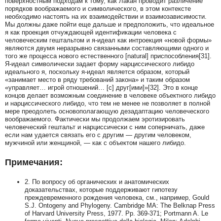
поверхностным подходам к тому, как Лакан проводит различение
порядков воображаемого и символического, в этом контексте
необходимо настоять на их взаимодействии и взаимозависимости.
Мы должны даже пойти еще дальше и предположить, что идеальное
я как проекция отчуждающей идентификации человека с
человеческим гештальтом и я‑идеал как интроекция «новой формы»
являются двумя неразрывно связанными составляющими одного и
того же процесса нового естественного [natural] приспособления[31].
Я‑идеал символически задает форму нарциссического либидо
идеального я, поскольку я‑идеал является образом, который
«занимает место в ряду требований закона» и таким образом
«управляет… игрой отношений… [c] друг[ими]»[32]. Это в конце
концов делает возможным соединение в человеке объектного либидо
и нарциссического либидо, что тем не менее не позволяет в полной
мере преодолеть основополагающую дезадаптацию человеческого
воображаемого. Фактически мы продолжаем эротизировать
человеческий гештальт и нарциссически с ним соперничать, даже
если нам удается связать его с другим — другим человеком,
мужчиной или женщиной, — как с объектом нашего либидо.
Примечания:
2. По вопросу об органических и анатомических
доказательствах, которые поддерживают гипотезу
преждевременного рождения человека, см., например, Gould
S.J. Ontogeny and Phylogeny. Cambridge MA: The Belknap Press
of Harvard University Press, 1977. Pp. 369-371; Portmann A. Le