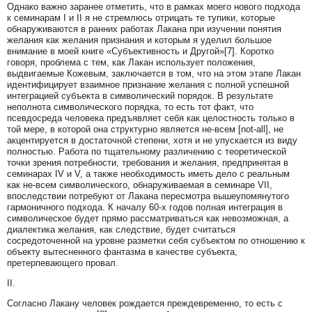
Однако важно заранее отметить, что в рамках моего нового подхода
к семинарам I и II я не стремлюсь отрицать те тупики, которые
обнаруживаются в ранних работах Лакана при изучении понятия
желания как желания признания и которым я уделил большое
внимание в моей книге «Субъективность и Другой»[7]. Коротко
говоря, проблема с тем, как Лакан использует положения,
выдвигаемые Кожевым, заключается в том, что на этом этапе Лакан
идентифицирует взаимное признание желания с полной успешной
интеграцией субъекта в символический порядок. В результате
неполнота символического порядка, то есть тот факт, что
псевдосреда человека предъявляет себя как целостность только в
той мере, в которой она структурно является не‑всем [not‑all], не
акцентируется в достаточной степени, хотя и не упускается из виду
полностью. Работа по тщательному различению с теоретической
точки зрения потребности, требования и желания, предпринятая в
семинарах IV и V, а также необходимость иметь дело с реальным
как не‑всем символического, обнаруживаемая в семинаре VII,
впоследствии потребуют от Лакана пересмотра вышеупомянутого
гармоничного подхода. К началу 60‑х годов полная интеграция в
символическое будет прямо рассматриваться как невозможная, а
диалектика желания, как следствие, будет считаться
сосредоточенной на уровне разметки себя субъектом по отношению к
объекту вытесненного фантазма в качестве субъекта,
претерпевающего провал.
II.
Согласно Лакану человек рождается преждевременно, то есть с