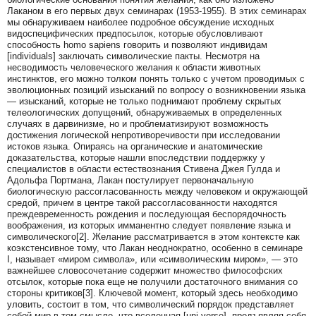
Лаканом в его первых двух семинарах (1953‑1955). В этих семинарах
мы обнаруживаем наиболее подробное обсуждение исходных
видоспецифических предпосылок, которые обусловливают
способность homo sapiens говорить и позволяют индивидам
[individuals] заключать символические пакты. Несмотря на
несводимость человеческого желания к области животных
инстинктов, его можно толком понять только с учетом проводимых с
эволюционных позиций изысканий по вопросу о возникновении языка
— изысканий, которые не только поднимают проблему скрытых
телеологических допущений, обнаруживаемых в определенных
случаях в дарвинизме, но и проблематизируют возможность
достижения логической непротиворечивости при исследовании
истоков языка. Опираясь на органические и анатомические
доказательства, которые нашли впоследствии поддержку у
специалистов в области естествознания Стивена Джея Гулда и
Адольфа Портмана, Лакан постулирует первоначальную
биологическую рассогласованность между человеком и окружающей
средой, причем в центре такой рассогласованности находятся
преждевременность рождения и последующая беспорядочность
воображения, из которых имманентно следует появление языка и
символического[2]. Желание рассматривается в этом контексте как
коэкстенсивное тому, что Лакан неоднократно, особенно в семинаре
I, называет «миром символа», или «символическим миром», — это
важнейшее словосочетание содержит множество философских
отсылок, которые пока еще не получили достаточного внимания со
стороны критиков[3]. Ключевой момент, который здесь необходимо
уловить, состоит в том, что символический порядок представляет
собой мир в том смысле, что вселенная [uni‑verse], предъявляя себя