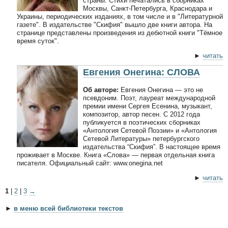
страны. Стихи печатались в сборниках
Москвы, Санкт-Петербурга, Краснодара и
Украины, периодических изданиях, в том числе и в "Литературной
газете". В издательстве "Скифия" вышло две книги автора. На
странице представлены произведения из дебютной книги "Тёмное
время суток".
►
читать
Евгения Онегина: СЛОВА
Об авторе:
Евгения Онегина — это не
псевдоним. Поэт, лауреат международной
премии имени Сергея Есенина, музыкант,
композитор, автор песен. С 2012 года
публикуется в поэтических сборниках
«Антология Сетевой Поэзии» и «Антология
Сетевой Литературы» петербургского
издательства “Скифия”. В настоящее время
проживает в Москве. Книга «Слова» — первая отдельная книга
писателя. Официальный сайт: www.onegina.net
►
читать
1
|
2
|
3
→
►
в меню всей библиотеки текстов