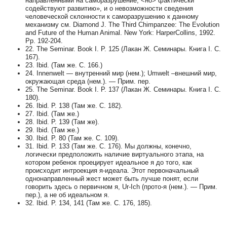
направленными на саморазрушение, <но> фактически
содействуют развитию», и о невозможности сведения
человеческой склонности к саморазрушению к данному
механизму см. Diamond J. The Third Chimpanzee: The Evolution
and Future of the Human Animal. New York: HarperCollins, 1992.
Pp. 192-204.
22. The Seminar. Book I. P. 125 (Лакан Ж. Семинары. Книга I. С.
167).
23. Ibid. (Там же. С. 166.)
24. Innenwelt — внутренний мир (нем.); Umwelt –внешний мир,
окружающая среда (нем.). — Прим. пер.
25. The Seminar. Book I. P. 137 (Лакан Ж. Семинары. Книга I. С.
180).
26. Ibid. P. 138 (Там же. С. 182).
27. Ibid. (Там же.)
28. Ibid. P. 139 (Там же).
29. Ibid. (Там же.)
30. Ibid. P. 80 (Там же. С. 109).
31. Ibid. P. 133 (Там же. С. 176). Мы должны, конечно,
логически предположить наличие виртуального этапа, на
котором ребенок проецирует идеальное я до того, как
происходит интроекция я-идеала. Этот первоначальный
однонаправленный жест может быть лучше понят, если
говорить здесь о первичном я, Ur-Ich (прото-я (нем.). — Прим.
пер.), а не об идеальном я.
32. Ibid. P. 134, 141 (Там же. С. 176, 185).