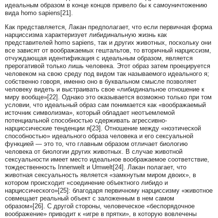
идеальным образом в конце концов привело бы к самоуничтожению
вида homo sapiens[21].
Как представляется, Лакан предполагает, что если первичная форма
нарциссизма характеризует либидинальную жизнь как
представителей homo sapiens, так и других животных, поскольку они
все зависят от воображаемых гештальтов, то вторичный нарциссизм,
отчуждающая идентификация с идеальным образом, является
прерогативой только лишь человека. Этот образ затем проецируется
человеком на свою среду под видом так называемого идеального я;
собственно говоря, именно оно в буквальном смысле позволяет
человеку видеть и выстраивать свое «либидинальное отношение к
миру вообще»[22]. Однако это оказывается возможно только при том
условии, что идеальный образ сам понимается как «воображаемый
источник символизма», который обладает неотъемлемой
потенциальной способностью сдерживать агрессивно-
нарциссические тенденции я[23]. Отношение между «ноэтической
способностью» идеального образа человека и его сексуальной
функцией — это то, что главным образом отличает биологию
человека от биологии других животных. В случае животной
сексуальности имеет место идеальное воображаемое соответствие,
тождественность Innenwelt и Umwelt[24]. Лакан полагает, что
животная сексуальность является «замкнутым миром двоих», в
котором происходит «соединение объектного либидо и
нарциссического»[25]: благодаря первичному нарциссизму «животное
совмещает реальный объект с заложенным в нем самом
образом»[26]. С другой стороны, человеческое «беспорядочное
воображение» приводит к «игре в прятки», в которую вовлечены