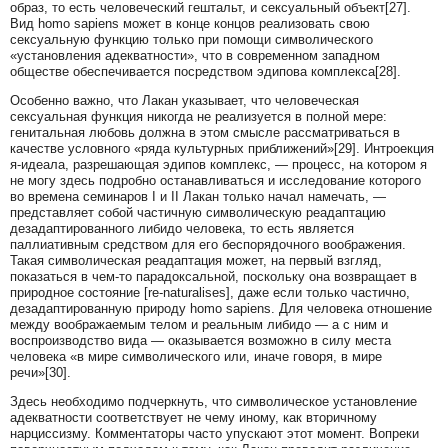
образ, то есть человеческий гештальт, и сексуальный объект[27].
Вид homo sapiens может в конце концов реализовать свою
сексуальную функцию только при помощи символического
«установления адекватности», что в современном западном
обществе обеспечивается посредством эдипова комплекса[28].
Особенно важно, что Лакан указывает, что человеческая
сексуальная функция никогда не реализуется в полной мере:
генитальная любовь должна в этом смысле рассматриваться в
качестве условного «ряда культурных приближений»[29]. Интроекция
я‑идеала, разрешающая эдипов комплекс, — процесс, на котором я
не могу здесь подробно останавливаться и исследование которого
во времена семинаров I и II Лакан только начал намечать, —
представляет собой частичную символическую реадаптацию
дезадаптированного либидо человека, то есть является
паллиативным средством для его беспорядочного воображения.
Такая символическая реадаптация может, на первый взгляд,
показаться в чем-то парадоксальной, поскольку она возвращает в
природное состояние [re‑naturalises], даже если только частично,
дезадаптированную природу homo sapiens. Для человека отношение
между воображаемым телом и реальным либидо — а с ним и
воспроизводство вида — оказывается возможно в силу места
человека «в мире символического или, иначе говоря, в мире
речи»[30].
Здесь необходимо подчеркнуть, что символическое установление
адекватности соответствует не чему иному, как вторичному
нарциссизму. Комментаторы часто упускают этот момент. Вопреки