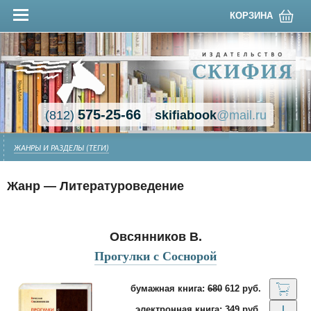
КОРЗИНА
575-25-66
(812)
skifiabook
@mail.ru
ЖАНРЫ И РАЗДЕЛЫ (ТЕГИ)
Жанр — Литературоведение
Овсянников В.
Прогулки с Соснорой
бумажная книга:
680
612 руб.
электронная книга: 349 руб.