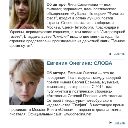
Об авторе:
Лина Сальникова — поэт,
филолог, журналист, член поэтического
объединения «Кубарт». По версии "Филатов-
фест", входит в сотню лучших поэтов
страны. Стихи печатались в сборниках
Москвы, Санкт-Петербурга, Краснодара и
Украины, периодических изданиях, в том числе и в "Литературной
газете". В издательстве "Скифия" вышло две книги автора. На
странице представлены произведения из дебютной книги "Тёмное
время суток".
►
читать
Евгения Онегина: СЛОВА
Об авторе:
Евгения Онегина — это не
псевдоним. Поэт, лауреат международной
премии имени Сергея Есенина, музыкант,
композитор, автор песен. С 2012 года
публикуется в поэтических сборниках
«Антология Сетевой Поэзии» и «Антология
Сетевой Литературы» петербургского
издательства “Скифия”. В настоящее время
проживает в Москве. Книга «Слова» — первая отдельная книга
писателя. Официальный сайт: www.onegina.net
►
читать