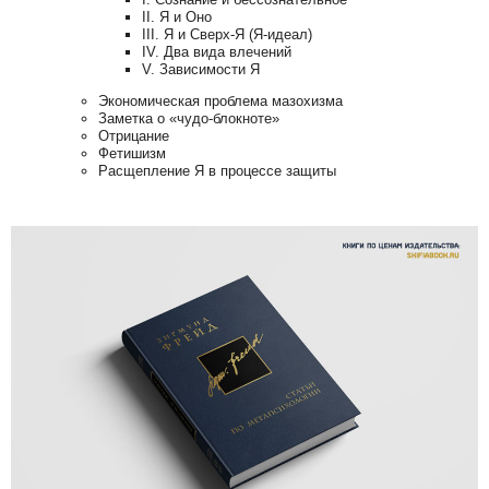
II.
Я и Оно
III.
Я и Сверх-Я (Я-идеал)
IV.
Два вида влечений
V.
Зависимости Я
Экономическая проблема мазохизма
Заметка о «чудо-блокноте»
Отрицание
Фетишизм
Расщепление Я в процессе защиты