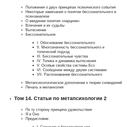
Положения о двух принципах психического события
Некоторые замечания о понятии бессознательного в
психоанализе
О введении понятия «нарцизм»
Влечения и их судьбы
Вытеснение
Бессознательное
I.
Обоснование бессознательного
II.
Многозначность бессознательного и
топический подход
III.
Бессознательные чувства
IV.
Топика и динамика вытеснения
V.
Особые свойства системы Бсз
VI.
Сообщение между двумя системами
VII.
Распознавание бессознательного
Метапсихологическое дополнение к теории сновидений
Печаль и меланхолия
Том 14. Статьи по метапсихологии 2
По ту сторону принципа удовольствия
Я и Оно
Предисловие
I.
Сознание и бессознательное