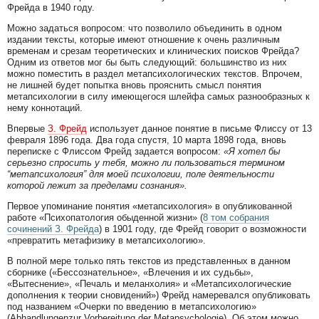
Фрейда в 1940 году.
Можно задаться вопросом: что позволило объединить в одном
издании тексты, которые имеют отношение к очень различным
временам и срезам теоретических и клинических поисков Фрейда?
Одним из ответов мог бы быть следующий: большинство из них
можно поместить в раздел метапсихологических текстов. Впрочем,
не лишней будет попытка вновь прояснить смысл понятия
метапсихологии в силу имеющегося шлейфа самых разнообразных к
нему коннотаций.
Впервые
З. Фрейд
использует данное понятие в письме Флиссу от 13
февраля 1896 года. Два года спустя, 10 марта 1898 года, вновь
переписке с Флиссом Фрейд задается вопросом:
«Я хотел бы
серьезно спросить у тебя, можно ли пользоваться термином
“метапсихология” для моей психологии, поле деятельности
которой лежит за пределами сознания».
Первое упоминание понятия «метапсихология» в опубликованной
работе «Психопатология обыденной жизни» (
8 том собрания
сочинений З. Фрейда
) в 1901 году, где Фрейд говорит о возможности
«превратить метафизику в метапсихологию».
В полной мере только пять текстов из представленных в данном
сборнике («Бессознательное», «Влечения и их судьбы»,
«Вытеснение», «Печаль и меланхолия» и «Метапсихологические
дополнения к теории сновидений») Фрейд намеревался опубликовать
под названием «Очерки по введению в метапсихологию»
(Abhandlungenzur Vorbereitung der Metapsychologie). Об этом можно