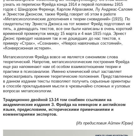
узнать из переписки Фрейда конца 1914 и первой половины 1915
годов с Шандором Ференци, Карлом Абрахамом, Лу Андреас-Саломе
и Эрнестом Джонсом, также Фрейд говорит об этом в работе
«Метапсихологические дополнения к теории сновидений» (1915). По
свидетельству Эрнеста Джонса на тот момент Фрейд подготовил не
пять, а двенадцать текстов, все они были написаны в очень короткий
временной промежуток между 15 марта и 4 мая 1915 года. Эрнест
Джонс приводит названия так и не дошедших до нас текстов, к
примеру «Страх», «Сознание», «Невроз навязчивых состояний»,
«Конверсионная истерия».
Метапсихология Фрейда вовсе не является синонимом слова
теоретический. Напротив, метапсихологические построения Фрейда
еще раз напоминают нам об особом взаимоотношении теории и
практики в психоанализе. Именно клинический опыт заставляет
пересматривать прежние теоретические положения. Представленные
в данном издании тексты позволяют получить серьезные ориентиры
в способе прокладывания мысли в чрезвычайно сложных и узловых
вопросах метапсихологии.
Традиционно двойной 13-14 том снабжен ссылками на
академические издания З. Фрейда на немецком и английском
языке, предисловием, историческими примечаниями и
комментариями экспертов.
(Из предисловия Айтен Юран)