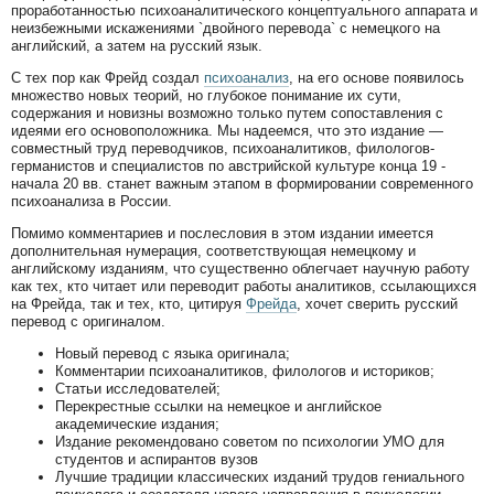
проработанностью психоаналитического концептуального аппарата и
неизбежными искажениями `двойного перевода` с немецкого на
английский, а затем на русский язык.
С тех пор как Фрейд создал
психоанализ
, на его основе появилось
множество новых теорий, но глубокое понимание их сути,
содержания и новизны возможно только путем сопоставления с
идеями его основоположника. Мы надеемся, что это издание —
совместный труд переводчиков, психоаналитиков, филологов-
германистов и специалистов по австрийской культуре конца 19 -
начала 20 вв. станет важным этапом в формировании современного
психоанализа в России.
Помимо комментариев и послесловия в этом издании имеется
дополнительная нумерация, соответствующая немецкому и
английскому изданиям, что существенно облегчает научную работу
как тех, кто читает или переводит работы аналитиков, ссылающихся
на Фрейда, так и тех, кто, цитируя
Фрейда
, хочет сверить русский
перевод с оригиналом.
Новый перевод с языка оригинала;
Комментарии психоаналитиков, филологов и историков;
Статьи исследователей;
Перекрестные ссылки на немецкое и английское
академические издания;
Издание рекомендовано советом по психологии УМО для
студентов и аспирантов вузов
Лучшие традиции классических изданий трудов гениального