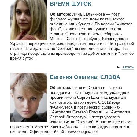
ВРЕМЯ ШУТОК
Об авторе:
Лина Сальникова — поэт,
филолог, журналист, член поэтического
объединения «Кубарт». По версии "Филатов-
фест", входит в сотню лучших поэтов
страны. Стихи печатались в сборниках
Москвы, Санкт-Петербурга, Краснодара и
Украины, периодических изданиях, в том числе и в "Литературной
газете". В издательстве "Скифия" вышло две книги автора. На
странице представлены произведения из дебютной книги "Тёмное
время суток".
►
читать
Евгения Онегина: СЛОВА
Об авторе:
Евгения Онегина — это не
псевдоним. Поэт, лауреат международной
премии имени Сергея Есенина, музыкант,
композитор, автор песен. С 2012 года
публикуется в поэтических сборниках
«Антология Сетевой Поэзии» и «Антология
Сетевой Литературы» петербургского
издательства “Скифия”. В настоящее время
проживает в Москве. Книга «Слова» — первая отдельная книга
писателя. Официальный сайт: www.onegina.net