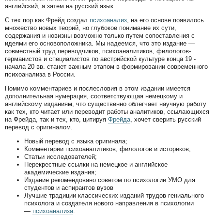
английский, а затем на русский язык.
С тех пор как Фрейд создал
психоанализ
, на его основе появилось
множество новых теорий, но глубокое понимание их сути,
содержания и новизны возможно только путем сопоставления с
идеями его основоположника. Мы надеемся, что это издание —
совместный труд переводчиков, психоаналитиков, филологов-
германистов и специалистов по австрийской культуре конца 19 -
начала 20 вв. станет важным этапом в формировании современного
психоанализа в России.
Помимо комментариев и послесловия в этом издании имеется
дополнительная нумерация, соответствующая немецкому и
английскому изданиям, что существенно облегчает научную работу
как тех, кто читает или переводит работы аналитиков, ссылающихся
на Фрейда, так и тех, кто, цитируя
Фрейда
, хочет сверить русский
перевод с оригиналом.
Новый перевод с языка оригинала;
Комментарии психоаналитиков, филологов и историков;
Статьи исследователей;
Перекрестные ссылки на немецкое и английское
академические издания;
Издание рекомендовано советом по психологии УМО для
студентов и аспирантов вузов
Лучшие традиции классических изданий трудов гениального
психолога и создателя нового направления в психологии
—
психоанализа
.