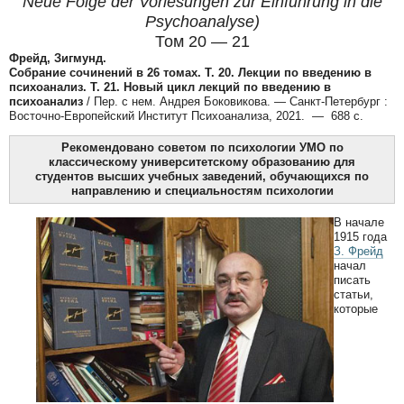
Neue Folge der Vorlesungen zur Einführung in die
Psychoanalyse)
Том 20 — 21
Фрейд, Зигмунд.
Собрание сочинений в 26 томах. Т. 20. Лекции по введению в
психоанализ. Т. 21. Новый цикл лекций по введению в
психоанализ
/ Пер. с нем. Андрея Боковикова.
—
Санкт-Петербург :
Восточно-Европейский Институт Психоанализа, 2021.
—
688 с.
Рекомендовано советом по психологии УМО по
классическому университетскому образованию для
студентов высших учебных заведений, обучающихся по
направлению и специальностям психологии
В начале
1915 года
З. Фрейд
начал
писать
статьи,
которые