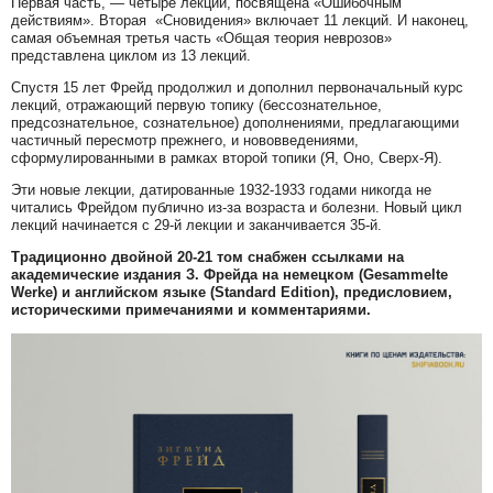
Первая часть,
—
четыре лекции, посвящена «Ошибочным
действиям». Вторая «Сновидения» включает 11 лекций. И наконец,
самая объемная третья часть «Общая теория неврозов»
представлена циклом из 13 лекций.
Спустя 15 лет Фрейд продолжил и дополнил первоначальный курс
лекций, отражающий первую топику (бессознательное,
предсознательное, сознательное) дополнениями, предлагающими
частичный пересмотр прежнего, и нововведениями,
сформулированными в рамках второй топики (Я, Оно, Сверх-Я).
Эти новые лекции, датированные 1932-1933 годами никогда не
читались Фрейдом публично из-за возраста и болезни. Новый цикл
лекций начинается с 29-й лекции и заканчивается 35-й.
Традиционно двойной 20-21 том снабжен ссылками на
академические издания З. Фрейда на немецком (Gesammelte
Werke) и английском языке (Standard Edition), предисловием,
историческими примечаниями и комментариями.