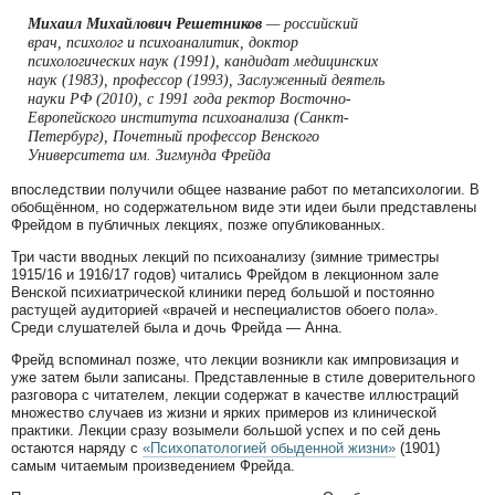
Михаил Михайлович Решетников
— российский
врач, психолог и психоаналитик, доктор
психологических наук (1991), кандидат медицинских
наук (1983), профессор (1993), Заслуженный деятель
науки РФ (2010), с 1991 года ректор Восточно-
Европейского института психоанализа (Санкт-
Петербург), Почетный профессор Венского
Университета им. Зигмунда Фрейда
впоследствии получили общее название работ по метапсихологии. В
обобщённом, но содержательном виде эти идеи были представлены
Фрейдом в публичных лекциях, позже опубликованных.
Три части вводных лекций по психоанализу (зимние триместры
1915/16 и 1916/17 годов) читались Фрейдом в лекционном зале
Венской психиатрической клиники перед большой и постоянно
растущей аудиторией «врачей и неспециалистов обоего пола».
Среди слушателей была и дочь Фрейда
—
Анна.
Фрейд вспоминал позже, что лекции возникли как импровизация и
уже затем были записаны. Представленные в стиле доверительного
разговора с читателем, лекции содержат в качестве иллюстраций
множество случаев из жизни и ярких примеров из клинической
практики. Лекции сразу возымели большой успех и по сей день
остаются наряду с
«Психопатологией обыденной жизни»
(1901)
самым читаемым произведением Фрейда.