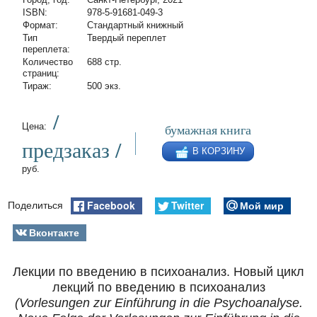
ISBN:
978-5-91681-049-3
Формат:
Стандартный книжный
Тип
Твердый переплет
переплета:
Количество
688 стр.
страниц:
Тираж:
500 экз.
/
бумажная книга
Цена:
предзаказ /
В КОРЗИНУ
руб.
Facebook
Twitter
Мой мир
Поделиться
Вконтакте
Лекции по введению в психоанализ. Новый цикл
лекций по введению в психоанализ
(Vorlesungen zur Einführung in die Psychoanalyse.