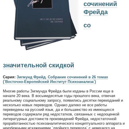
сочинений
Фрейда
со
значительной скидкой
Серия:
Зигмунд Фрейд. Собрание сочинений в 26 томах
(`Восточно-Европейский Институт Психоанализа`)
Многие работы Зигмунда Фрейда были изданы в России еще в
начале 20 века. В восьмидесятые годы прошлого века, отвечая
реальному социальному запросу, появились десятки переизданий и
несколько новых переводов. Однако далеко не все работы
переведены на русский язык, да и большинство из имеющихся
переводов содержали ряд недостатков, связанных с недооценкой
литературных достоинств произведений Фрейда, недостаточной
проработанностью психоаналитического концептуального аппарата и
неизбежными искажениями `двойного перевода` с немецкого на