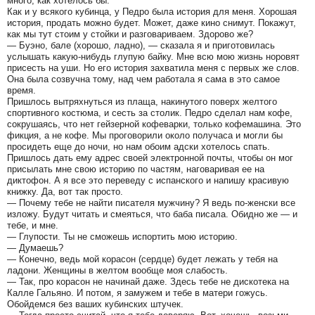
много, как хотелось бы.
Как и у всякого кубинца, у Педро была история для меня. Хорошая
история, продать можно будет. Может, даже кино снимут. Покажут,
как мы тут стоим у стойки и разговариваем. Здорово же?
— Буэно, бале (хорошо, ладно), — сказала я и приготовилась
услышать какую-нибудь глупую байку. Мне всю мою жизнь норовят
присесть на уши. Но его история захватила меня с первых же слов.
Она была созвучна тому, над чем работала я сама в это самое
время.
Пришлось вытряхнуться из плаща, накинутого поверх желтого
спортивного костюма, и сесть за столик. Педро сделал нам кофе,
сокрушаясь, что нет гейзерной кофеварки, только кофемашина. Это
фикция, а не кофе. Мы проговорили около получаса и могли бы
просидеть еще до ночи, но нам обоим адски хотелось спать.
Пришлось дать ему адрес своей электронной почты, чтобы он мог
присылать мне свою историю по частям, наговаривая ее на
диктофон. А я все это переведу с испанского и напишу красивую
книжку. Да, вот так просто.
— Почему тебе не найти писателя мужчину? Я ведь по-женски все
изложу. Будут читать и смеяться, что баба писала. Обидно же — и
тебе, и мне.
— Глупости. Ты не сможешь испортить мою историю.
— Думаешь?
— Конечно, ведь мой корасон (сердце) будет лежать у тебя на
ладони. Женщины в желтом вообще моя слабость.
— Так, про корасон не начинай даже. Здесь тебе не дискотека на
Калле Гальяно. И потом, я замужем и тебе в матери гожусь.
Обойдемся без ваших кубинских штучек.