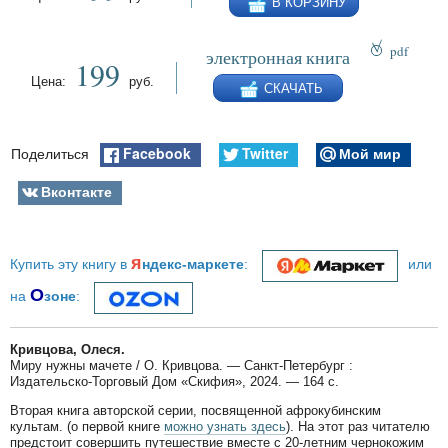
В КОРЗИНУ
pdf
электронная книга
199
epub
Цена:
руб.
СКАЧАТЬ
fb2
Facebook
Twitter
Мой мир
Поделиться
Вконтакте
я
Купить эту книгу в
ндекс-маркете
:
или
О
на
зоне
:
Кривцова, Олеся.
Миру нужны мачете / О. Кривцова. — Санкт-Петербург :
Издательско-Торговый Дом «Скифия», 2024. — 164 с.
Вторая книга авторской серии, посвященной афрокубинским
культам. (о первой книге
можно узнать здесь
). На этот раз читателю
предстоит совершить путешествие вместе с 20-летним чернокожим