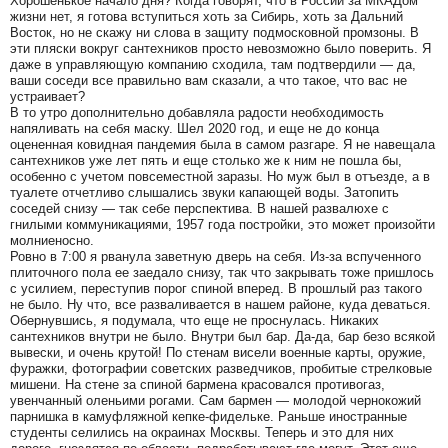
Хорошенькое начало дня? Когда говорят, что в России за МКАДом
жизни нет, я готова вступиться хоть за Сибирь, хоть за Дальний
Восток, но не скажу ни слова в защиту подмосковной промзоны. В
эти пляски вокруг сантехников просто невозможно было поверить. Я
даже в управляющую компанию сходила, там подтвердили — да,
ваши соседи все правильно вам сказали, а что такое, что вас не
устраивает?
В то утро дополнительно добавляла радости необходимость
напяливать на себя маску. Шел 2020 год, и еще не до конца
оцененная ковидная пандемия была в самом разгаре. Я не навещала
сантехников уже лет пять и еще столько же к ним не пошла бы,
особенно с учетом повсеместной заразы. Но муж был в отъезде, а в
туалете отчетливо слышались звуки капающей воды. Затопить
соседей снизу — так себе перспектива. В нашей развалюхе с
гнилыми коммуникациями, 1957 года постройки, это может произойти
молниеносно.
Ровно в 7:00 я рванула заветную дверь на себя. Из-за вспученного
плиточного пола ее заедало снизу, так что закрывать тоже пришлось
с усилием, переступив порог спиной вперед. В прошлый раз такого
не было. Ну что, все разваливается в нашем районе, куда деваться.
Обернувшись, я подумала, что еще не проснулась. Никаких
сантехников внутри не было. Внутри был бар. Да-да, бар безо всякой
вывески, и очень крутой! По стенам висели военные карты, оружие,
фуражки, фотографии советских разведчиков, пробитые стрелковые
мишени. На стене за спиной бармена красовался противогаз,
увенчанный оленьими рогами. Сам бармен — молодой чернокожий
парнишка в камуфляжной кепке-фидельке. Раньше иностранные
студенты селились на окраинах Москвы. Теперь и это для них