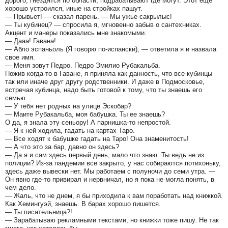
дорого, гнездятся по области, подрабатывают где могут. Этот еще
хорошо устроился, иные на стройках пашут.
— Прывьет! — сказал парень. — Мы ужье сакрылыс!
— Ты кубинец? — спросила я, мгновенно забыв о сантехниках.
Акцент и манеры показались мне знакомыми.
— Дааа! Гавана!
— Абло эспаньоль (Я говорю по-испански), — ответила я и назвала
свое имя.
— Меня зовут Педро. Педро Эмилио Рубакальба.
Пожив когда-то в Гаване, я приняла как данность, что все кубинцы
так или иначе друг другу родственники. И даже в Подмосковье,
встречая кубинца, надо быть готовой к тому, что ты знаешь его
семью.
— У тебя нет родных на улице Эскобар?
— Маите Рубакальба, моя бабушка. Ты ее знаешь?
О да, я знала эту сеньору! А парнишка-то непростой.
— Я к ней ходила, гадать на картах Таро.
— Все ходят к бабушке гадать на Таро! Она знаменитость!
— А что это за бар, давно он здесь?
— Да я и сам здесь первый день, мало что знаю. Ты ведь не из
полиции? Из-за пандемии все закрыто, у нас собираются потихоньку,
здесь даже вывески нет. Мы работаем с полуночи до семи утра. —
Он явно где-то привирал и нервничал, но я пока не могла понять, в
чем дело.
— Жаль, что не днем, я бы приходила к вам поработать над книжкой.
Как Хемингуэй, знаешь. В барах хорошо пишется.
— Ты писательница?!
— Зарабатываю рекламными текстами, но книжки тоже пишу. Не так