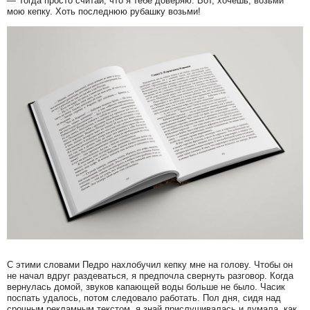
— Тогда просто считай, что я тебе доверяю. Вот, хочешь, возьми
мою кепку. Хоть последнюю рубашку возьми!
С этими словами Педро нахлобучил кепку мне на голову. Чтобы он
не начал вдруг раздеваться, я предпочла свернуть разговор. Когда
вернулась домой, звуков капающей воды больше не было. Часик
поспать удалось, потом следовало работать. Пол дня, сидя над
срочным рекламным текстом, я знай прислушивалась и думала, как