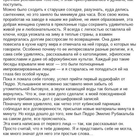
поступить.
Можно было сходить к старушке соседке, разузнать, куда делись
сантехники, но это заняло бы минимум два часа. Всю свою жизнь
проработав на заводе в нашем же районе, не имея образования, эта
добрая женщина сумела в преклонные годы сохранить удивительно
живой ум и любознательность. Я всегда с легкостью оставляла ей
ключи, когда уезжала на зиму в теплые страны, а взамен
подвергалась долгим расспросам по возвращении. Она даже
повесила в кухне карту мира и отмечала на ней города, о которых мы
говорили. Особенно почему-то ее интересовали разные религии, и я,
сама себе удивляясь, рассказывала ей о католицизме, эфиопском
православии и даже об афрокубинских культах. Каждый раз такие
беседы взрывали мне мозг — это были полноценные
импровизированные лекции — и я старалась не попадаться ей на
глаза без особой нужды.
Пока я ломала себе голову, успел прийти первый аудиофайл от
Педро. Услышанное мгновенно заставило меня забыть об
утомительной бытовухе, а звуки капающей воды так больше и не
вернулись. Что ж, они свое дело сделали: к моей повседневной
работе прибавилось дел с расшифровкой записей.
Поначалу меня удивляло, как четко этот кубинский парнишка
соблюдал все договоренности, присылая новые материалы минута в
минуту. Но когда дошло до того, кем был Педро Эмилио Рубакальба
на самом деле, все прояснилось.
Эта книга написана от первого лица — так, как рассказывал он.
Просто считай, что я тебе доверяю. Я и представить себе не могла,
как много значат для него эти простые слова…