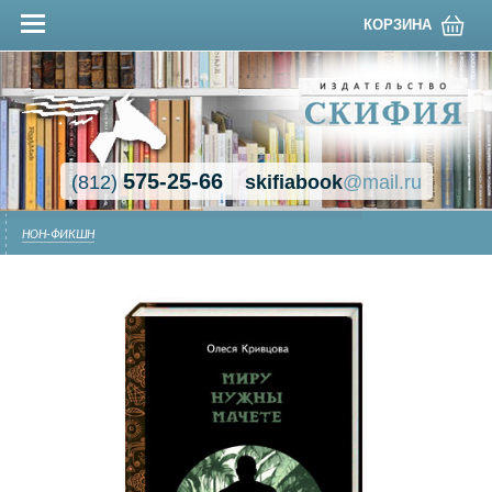
КОРЗИНА
575-25-66
(812)
skifiabook
@mail.ru
НОН-ФИКШН