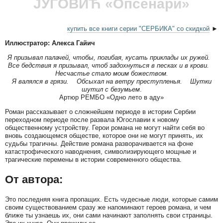
JУГОВИЋ «Опсенари»
купить все книги серии "СЕРБИКА" со скидкой
►
Иллюстратор: Алекса Гайич
Я призывал палачей, чтобы, погибая, кусать приклады их ружей.
Все бедствия я призывал, чтоб задохнуться в песках и в крови.
Несчастье стало моим божеством.
Я валялся в грязи. Обсыхал на ветру преступленья. Шутки
шутил с безумьем
.
Артюр РЕМБО «Одно лето в аду»
Роман рассказывает о сложнейшем периоде в истории Сербии
переходном периоде после развала Югославии к новому
общественному устройству. Герои романа не могут найти себя во
вновь создающемся обществе, которое они не могут принять, их
судьбы трагичны. Действие романа разворачивается на фоне
катастрофического наводнения, символизирующего мощные и
трагические перемены в истории современного общества.
От автора:
Это последняя книга пропащих. Есть чудесные люди, которые самим
своим существованием сразу же напоминают героев романа, и чем
ближе ты узнаешь их, они сами начинают заполнять свои страницы.