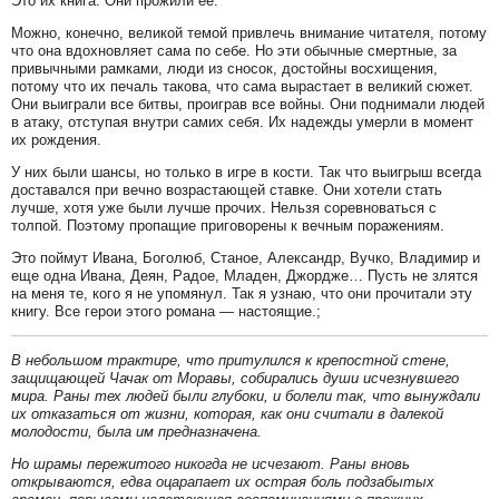
Это их книга. Они прожили ее.
Можно, конечно, великой темой привлечь внимание читателя, потому
что она вдохновляет сама по себе. Но эти обычные смертные, за
привычными рамками, люди из сносок, достойны восхищения,
потому что их печаль такова, что сама вырастает в великий сюжет.
Они выиграли все битвы, проиграв все войны. Они поднимали людей
в атаку, отступая внутри самих себя. Их надежды умерли в момент
их рождения.
У них были шансы, но только в игре в кости. Так что выигрыш всегда
доставался при вечно возрастающей ставке. Они хотели стать
лучше, хотя уже были лучше прочих. Нельзя соревноваться с
толпой. Поэтому пропащие приговорены к вечным поражениям.
Это поймут Ивана, Боголюб, Станое, Александр, Вучко, Владимир и
еще одна Ивана, Деян, Радое, Младен, Джордже… Пусть не злятся
на меня те, кого я не упомянул. Так я узнаю, что они прочитали эту
книгу. Все герои этого романа — настоящие.;
В небольшом трактире, что притулился к крепостной стене,
защищающей Чачак от Моравы, собирались души исчезнувшего
мира. Раны тех людей были глубоки, и болели так, что вынуждали
их отказаться от жизни, которая, как они считали в далекой
молодости, была им предназначена.
Но шрамы пережитого никогда не исчезают. Раны вновь
открываются, едва оцарапает их острая боль подзабытых