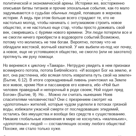
политической и экономической арены. Историки же, восторженно
описывая битвы титанов и прочие эпохальные события, как-то мало
задумываются о судьбах обычных людей, попавших в жернова
истории. А ведь при этом больше всего страдают те, кто не
настолько молод, чтобы начинать с энтузиазмом строить новое
общество, и не настолько еще стар, чтобы просто доживать свой
век, смирившись с бурями нового времени. Эти люди потеряли все и
не смогли ничего приобрести в водовороте событий.Возможно,
потому что молились не тем богам. Вероятно, потому что не
обладали жестокой, волчьей хваткой. У них выбили из-под ног почву,
а новое, еще не устоявшееся общество, не смогло (или не захотело)
протянуть им руку помощи.
Но вернемся к циклону «Тамара». Нетрудно увидеть в нем признаки
всемирного потопа, потопа Библейского. «И воззрел Бог на землю, и
вот, она растленна, ибо всякая плоть извратила путь свой на земле»
(Бытие, 6:12). В итоге сорокадневный ливень уничтожил на Земле
все живое, кроме Ноя и пассажиров его ковчега, ибо «Ной был
человек праведный и непорочный в роде своем; Ной ходил пред
Богом» (Бытие, 9). Но… Можно ли считать нынешних Ноев
спасителями человечества? Они с презрением смотрят на
«допотопных» жителей, которые чудом уцелели в потоках грязной
воды, избежали ужасной смерти от последовавших эпидемий,
остались без имущества и вообще без средств к существованию.
Никакие глобальные изменения в мире не коснулись «маленьких»,
«допотопных» людей — составляющих основу любого общества!
Похоже, им стало только хуже.