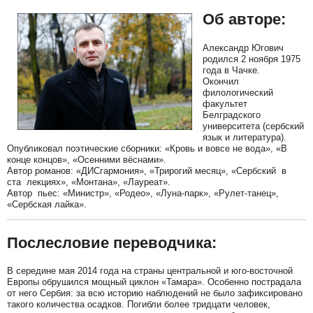
Об авторе:
Александр Югович
родился 2 ноября 1975
года в Чачке.
Окончил
филологический
факультет
Белградского
университета (сербский
язык и литература).
Опубликовал поэтические сборники: «Кровь и вовсе не вода», «В
конце концов», «Осенними вёснами».
Автор романов: «ДИСгармония», «Трирогий месяц», «Сербский в
ста лекциях», «Монтана», «Лауреат».
Автор пьес: «Министр», «Родео», «Луна-парк», «Рулет-танец»,
«Сербская лайка».
Послесловие переводчика:
В середине мая 2014 года на страны центральной и юго-восточной
Европы обрушился мощный циклон «Тамара». Особенно пострадала
от него Сербия: за всю историю наблюдений не было зафиксировано
такого количества осадков. Погибли более тридцати человек,