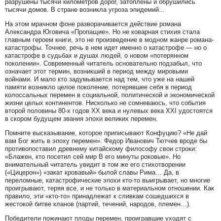
разрушены тысячи километров дорог, затоплены и обрушились
тысячи домов. В стране возникла угроза эпидемий...
На этом мрачном фоне разворачивается действие романа
Александра Юговича «Пропащие». Но не коварная стихия стала
главным героем книги, это не произведение в модном жанре романа-
катастрофы. Точнее, речь в нем идет именно о катастрофе — но о
катастрофе в судьбах и душах людей, о новом «потерянном
поколении». Современный читатель основательно подзабыл, что
означает этот термин, возникший в период между мировыми
войнами. И мало кто задумывается над тем, что уже на нашей
памяти возникло целое поколение, потерявшее себя в период
колоссальных перемен в социальной, политической и экономической
жизни целых континентов. Нисколько не сомневаюсь, что события
второй половины 80-х годов ХХ века и нулевых века XXI удостоятся
в скором будущем звания эпохи великих перемен.
Помните высказывание, которое приписывают Конфуцию? «Не дай
вам Бог жить в эпоху перемен». Федор Иванович Тютчев вроде бы
противопоставил древнему китайскому философу свои строки:
«Блажен, кто посетил сей мир В его минуты роковые». Но
внимательный читатель увидит в том же его стихотворении
(«Цицерон») «закат кровавый» былой славы Рима… Да, в
переломные, катастрофические эпохи кто-то выигрывает, но многие
проигрывают, теряя все, и не только в материальном отношении. Как
правило, эти «кто-то» принадлежат к сливкам сошедшихся в
жестокой битве кланов (партий, течений, народов, племен…).
Победители пожинают плоды перемен, проигравшие уходят с