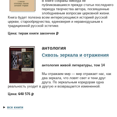
В книге собраны никогда не
публиковавшиеся прежде статьи последнего
периода творчества автора, посвященные
злободневным вопросам церковной жизни.
Книга будет полезна всем интересующимся историей русской
церкви, старообрядчества, единоверия и неравнодушным к
традиционной русской эстетике.
Цена: тираж книги закончен
антология
Сквозь зеркала и отражения
антология живой литературы, том 14
Мы отражаем мир — мир отражает нас, как
два зеркала, что ловят свет и тени друг
друга. По зеркальным коридорам одна
реальность уходит в другую и возвращается измененной.
Цена:
640
576
►
все книги