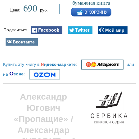
бумажная книга
690
Цена:
руб.
В КОРЗИНУ
Facebook
Twitter
Мой мир
Поделиться
Вконтакте
я
Купить эту книгу в
ндекс-маркете
:
или
О
на
зоне
:
Александр
Югович
«Пропащие» /
Александар