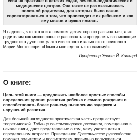
себя на практике: в детских садах, лечебно-педагогических и
медицинских центрах. Она также не раз оказывалась
полезной родителям, для которых было важно
сориентироваться в том, что происходит с их ребенком и как
ему можно и нужно помочь
.
Я надеюсь, что эта книга поможет детям хорошо развиваться, а их
родителям как можно раньше распознать и преодолеть возникающие
трудности в духе постулата известного итальянского психолога
Марии Монтессори: «Помоги мне сделать это самому!»
Профессор Эрнст Й. Кипхард
О книге:
Цель этой книги — предложить наиболее простые способы
определения уровня развития ребенка с самого рождения и
способствовать более раннему выявлению задержек и
нарушений развития.
Для большей наглядности практическая часть предшествует
теоретической.
Таблица сенсомоторного развития
, помещенная в
начале книги, дает представление о том, чему учатся дети в
определенном возрасте. Приведенное
Практическое руководство
поможет родителям и воспитателям правильно пользоваться