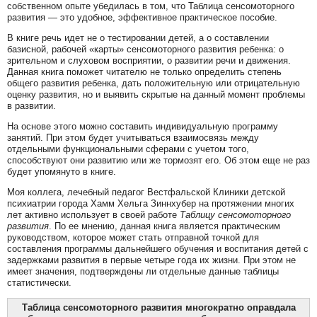
собственном опыте убедилась в том, что Таблица сенсомоторного
развития — это удобное, эффективное практическое пособие.
В книге речь идет не о тестировании детей, а о составлении
базисной, рабочей «карты» сенсомоторного развития ребенка: о
зрительном и слуховом восприятии, о развитии речи и движения.
Данная книга поможет читателю не только определить степень
общего развития ребенка, дать положительную или отрицательную
оценку развития, но и выявить скрытые на данный момент проблемы
в развитии.
На основе этого можно составить индивидуальную программу
занятий. При этом будет учитываться взаимосвязь между
отдельными функциональными сферами с учетом того,
способствуют они развитию или же тормозят его. Об этом еще не раз
будет упомянуто в книге.
Моя коллега, лечебный педагог Вестфальской Клиники детской
психиатрии города Хамм Хельга Зиннхубер на протяжении многих
лет активно использует в своей работе
Таблицу сенсомоторного
развития
. По ее мнению, данная книга является практическим
руководством, которое может стать отправной точкой для
составления программы дальнейшего обучения и воспитания детей с
задержками развития в первые четыре года их жизни. При этом не
имеет значения, подтверждены ли отдельные данные таблицы
статистически.
Таблица сенсомоторного развития многократно оправдала