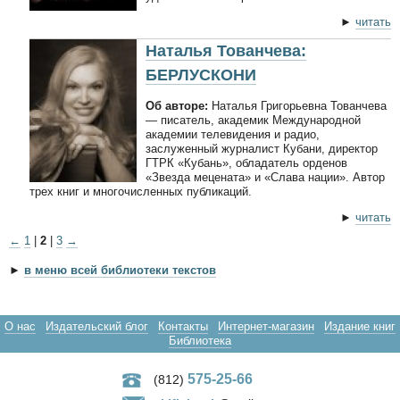
►
читать
Наталья Тованчева:
БЕРЛУСКОНИ
Об авторе:
Наталья Григорьевна Тованчева
— писатель, академик Международной
академии телевидения и радио,
заслуженный журналист Кубани, директор
ГТРК «Кубань», обладатель орденов
«Звезда мецената» и «Слава нации». Автор
трех книг и многочисленных публикаций.
►
читать
←
1
|
2
|
3
→
►
в меню всей библиотеки текстов
О нас
Издательский блог
Контакты
Интернет-магазин
Издание книг
Библиотека
575-25-66
(812)