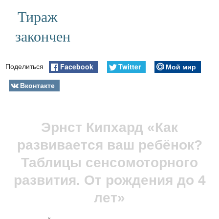
Тираж
закончен
Facebook
Twitter
Мой мир
Поделиться
Вконтакте
Эрнст Кипхард «Как
развивается ваш ребёнок?
Таблицы сенсомоторного
развития. От рождения до 4
лет»