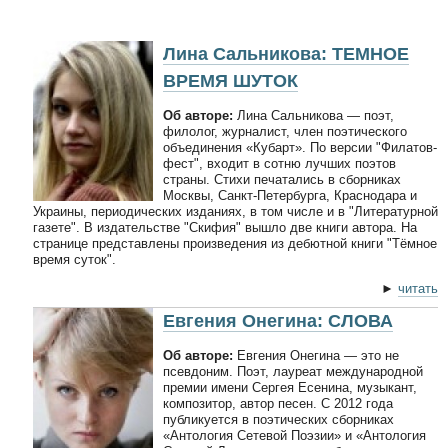
Лина Сальникова: ТЕМНОЕ
ВРЕМЯ ШУТОК
Об авторе:
Лина Сальникова — поэт,
филолог, журналист, член поэтического
объединения «Кубарт». По версии "Филатов-
фест", входит в сотню лучших поэтов
страны. Стихи печатались в сборниках
Москвы, Санкт-Петербурга, Краснодара и
Украины, периодических изданиях, в том числе и в "Литературной
газете". В издательстве "Скифия" вышло две книги автора. На
странице представлены произведения из дебютной книги "Тёмное
время суток".
►
читать
Евгения Онегина: СЛОВА
Об авторе:
Евгения Онегина — это не
псевдоним. Поэт, лауреат международной
премии имени Сергея Есенина, музыкант,
композитор, автор песен. С 2012 года
публикуется в поэтических сборниках
«Антология Сетевой Поэзии» и «Антология