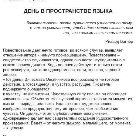
ДЕНЬ В ПРОСТРАНСТВЕ ЯЗЫКА
Значительность поэта лучше всего узнается по тому,
о чем он умалчивает, чтобы даже молча сказать нам
то, чего нельзя высказать словами.
Рихард Вагнер
Повествование дает нечто готовое, во всяком случае, выявляет
отношение автора к чему-то произошедшему. Повествование –
свидетельство случившегося, однако оно часто неубедительно в
показе происходящего. Ведь человек действует и только потом
рефлексирует, никак не одновременно, если, конечно, человек
здоров.
«Тот день» Вячеслава Овсянникова воспроизводит не готовое
действие, а готовящееся, и чувство, растущее. Писатель
подчеркнуто обращается
к чувству, не к фантазии. Чувственную силу письма он обогащает
«звукописью». Объектом его звуковой картины становится момент из
жизни – природы, человека. Больше того, художественное
изображение предчувствия ему интереснее, чем изображение
чувства. Он делится этим глубоко личным восприятием,
одновременно делает нас свидетелями создания художественного
произведения. Ведет – от чего-то зыбкого, мельчайшего, от момента
– к целому.