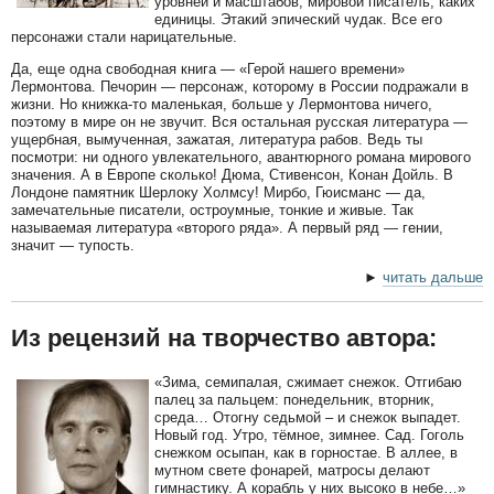
уровней и масштабов, мировой писатель, каких
единицы. Этакий эпический чудак. Все его
персонажи стали нарицательные.
Да, еще одна свободная книга — «Герой нашего времени»
Лермонтова. Печорин — персонаж, которому в России подражали в
жизни. Но книжка-то маленькая, больше у Лермонтова ничего,
поэтому в мире он не звучит. Вся остальная русская литература —
ущербная, вымученная, зажатая, литература рабов. Ведь ты
посмотри: ни одного увлекательного, авантюрного романа мирового
значения. А в Европе сколько! Дюма, Стивенсон, Конан Дойль. В
Лондоне памятник Шерлоку Холмсу! Мирбо, Гюисманс — да,
замечательные писатели, остроумные, тонкие и живые. Так
называемая литература «второго ряда». А первый ряд — гении,
значит — тупость.
►
читать дальше
Из рецензий на творчество автора:
«Зима, семипалая, сжимает снежок. Отгибаю
палец за пальцем: понедельник, вторник,
среда… Отогну седьмой – и снежок выпадет.
Новый год. Утро, тёмное, зимнее. Сад. Гоголь
снежком осыпан, как в горностае. В аллее, в
мутном свете фонарей, матросы делают
гимнастику. А корабль у них высоко в небе…»