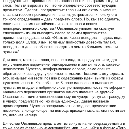
Предчувствие – проявление невысказанного и невыразимого для
слов. Нельзя выразить то, что не определено соответствующим
предметом. Сделать предчувствие главным объектом внимания,
главным героем произведения, значит, устремиться к поиску его
точного определения – дать предмету слово. Но, как это сделать,
если наше время настойчиво лишает «слова и вещи»
непосредственного сходства? Овсянников уповает на скрытую
способность языка выводить слова за рамки пространства
привычных представлений. «Язык до Киева доведет», – здесь ведь
только доля шутки, язык, если ему полностью доверить талант,
доведет его до способности поведать о чем-то большем, нежели
чувства?
Для поэта, мастера слова, вполне овладеть предчувствием, дать
ему словесное выражение, одновременно и заманчиво, и, кажется
невозможно. Чувство, неоформленное словом, само спешит
обратиться к рассудку, укрепиться в мысли. Позволить ему сделать
это, означает низвести поэзию к содержанию идеи, выйти из сферы
художественного. Как соблюсти баланс словесного выражения
чувств, не впадая в небрежно скрытую поверхностность метафоры –
банального перенесения признаков одного явления на другой?
Овсянников – ничто человеческое ему не чуждо – уступает рассудку
в ущерб предчувствию, но лишь единожды, давая название
произведению. Чувство воспринимает наглядное, предчувствие –
незримое, в конце концов, на помощь приходит мысль, она постигает
то, чего нет налицо.
Вячеслав Овсянников предлагает взглянуть на непредсказуемый и в
то же время фатально изменяющийся мир, льющийся в форму «Того