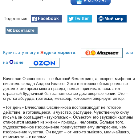
В КОРЗИНУ
Facebook
Twitter
Мой мир
Поделиться
Вконтакте
я
Купить эту книгу в
ндекс-маркете
:
или
О
на
зоне
:
Вячеслав Овсянников – не бытовой беллетрист, а, скорее, мифолог и
писатель склада Андрея Белого. Хотя в интереснейших реальных
деталях его прозы много правды, нельзя принимать весь этот
страшный будничный быт за полностью достоверные копии. Это –
сгустки абсурда, гротеска, метафор, которыми оперирует автор.
«Тот день» Вячеслава Овсянникова воспроизводит не готовое
действие, а готовящееся, и чувство, растущее. Чувственную силу
письма он обогащает «звукописью». Объектом его звуковой картины
становится момент из жизни – природы, человека. Больше того,
художественное изображение предчувствия ему интереснее, чем
изображение чувства. Он ведет – от чего-то зыбкого, мельчайшего,
от момента – к целому.