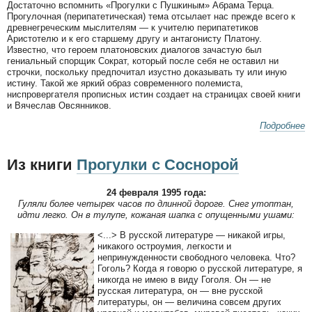
Достаточно вспомнить «Прогулки с Пушкиным» Абрама Терца.
Прогулочная (перипатетическая) тема отсылает нас прежде всего к
древнегреческим мыслителям — к учителю перипатетиков
Аристотелю и к его старшему другу и антагонисту Платону.
Известно, что героем платоновских диалогов зачастую был
гениальный спорщик Сократ, который после себя не оставил ни
строчки, поскольку предпочитал изустно доказывать ту или иную
истину. Такой же яркий образ современного полемиста,
ниспровергателя прописных истин создает на страницах своей книги
и Вячеслав Овсянников.
Подробнее
Из книги
Прогулки с Соснорой
24 февраля 1995 года:
Гуляли более четырех часов по длинной дороге. Снег утоптан,
идти легко. Он в тулупе, кожаная шапка с опущенными ушами:
<...> В русской литературе — никакой игры,
никакого остроумия, легкости и
непринужденности свободного человека. Что?
Гоголь? Когда я говорю о русской литературе, я
никогда не имею в виду Гоголя. Он — не
русская литература, он — вне русской
литературы, он — величина совсем других