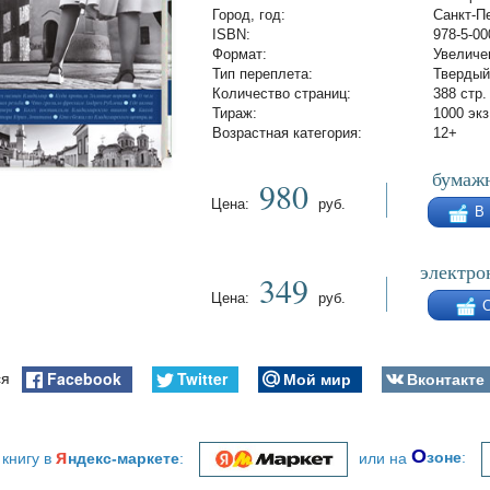
Город, год:
Санкт-Пе
ISBN:
978-5-00
Формат:
Увеличе
Тип переплета:
Твердый
Количество страниц:
388 стр.
Тираж:
1000 экз
Возрастная категория:
12+
бумажн
980
Цена:
руб.
В
электро
349
Цена:
руб.
Facebook
Twitter
Мой мир
Вконтакте
ся
я
О
 книгу в
ндекс-маркете
:
или на
зоне
: