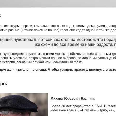
:
архитектуры, церкви, гимназии, торговые ряды, жилые дома, улицы, люд
такие разные (и такие похожие на нас) горожане ходят одной и той же до
ценно: чувствовать вот сейчас, стоя на мостовой, что нераз
же схожи во все времена наши радости, п
экскурсоводом» в руках мы с вами можем пройтись по «обязательным д
епенным улочкам, сохранившим сонное очарование давно минувших дней.
 история, забавный случай или неожиданный факт.
дем же, читатель, не спеша. Чтобы увидеть красоту, вникнуть в ист
ре:
Михаил Юрьевич Язынин.
Более 30 лет проработал в СМИ. В газе
«Местное время», «Призыв», «Трибуна»