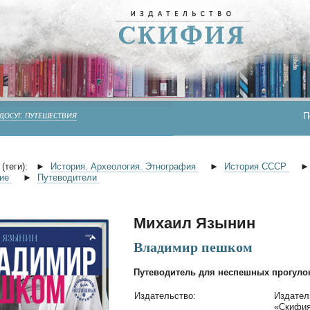
П
 ДОСУГ. ПУТЕШЕСТВИЯ
(теги):
►
История. Археология. Этнография
►
История СССР
ние
►
Путеводители
Михаил Язынин
Владимир пешком
Путеводитель для неспешных прогуло
Издательство:
Издател
«Скифи