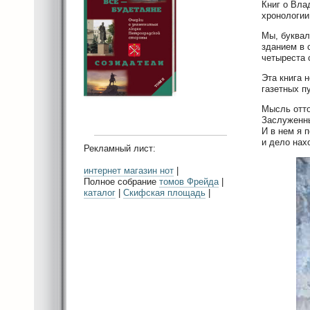
Книг о Вла
хронологии
Мы, буквал
зданием в 
четыреста 
Эта книга 
газетных п
Мысль отто
Заслуженны
И в нем я 
и дело нах
Рекламный лист:
интернет магазин нот
|
Полное собрание
томов Фрейда
|
каталог
|
Скифская площадь
|