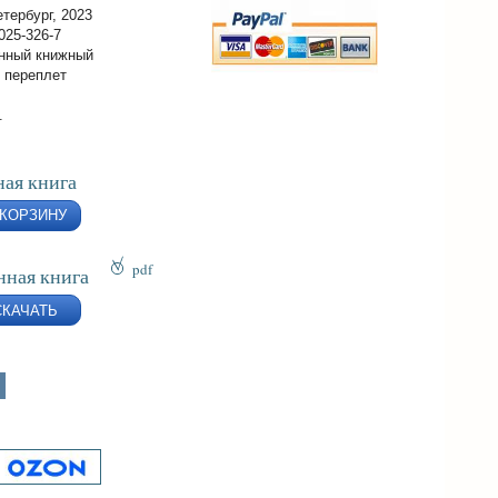
тербург, 2023
025-326-7
нный книжный
 переплет
.
ая книга
 КОРЗИНУ
pdf
нная книга
epub
СКАЧАТЬ
fb2