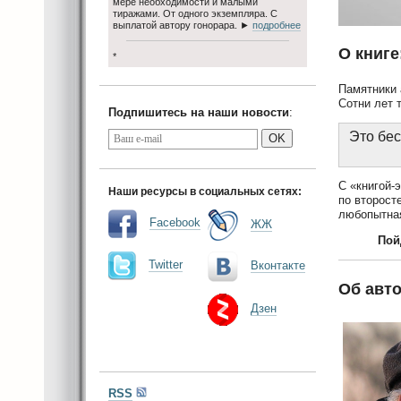
мере необходимости и малыми
тиражами. От одного экземпляра. С
выплатой автору гонорара. ►
подробнее
О книге
*
Памятники 
Сотни лет 
Подпишитесь на наши новости
:
Это бес
OK
С «книгой-
Наши ресурсы в социальных сетях:
по второст
любопытная
Facebook
ЖЖ
Пой
Twitter
Вконтакте
Об авто
Дзен
RSS