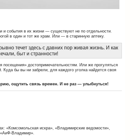
и и события в их жизни — существуют не по отдельности.
рогой в один и тот же храм. Или — в старинную аптеку.
рывно течет здесь с давних пор живая жизнь. И как
ечали, быт и странности!
ля посещения» достопримечательностям. Или же прогуляться
 Куда бы вы ни забрели, для каждого уголка найдется своя
орию, ощутить связь времен. И не раз — улыбнуться!
тах: «Комсомольская искра», «Владимирские ведомости»,
, «АиФ-Владимир».