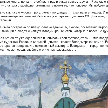
димире много, но та, что сейчас у вас в руках совсем другая. Рассказ о
 — сначала старейшие памятники, а потом те, что поновее. Мы пойдем д
ьно как на экскурсии, прогуляемся по улицам, глазея на все подряд. И п
стиле «модерн», который был в моде в первые годы века ХХ. Для того, ч
страниц.
не была построена по плану, словно здание. А, скорее, постепенно выр
убликаций о людях и улицах Владимира. Текстов, которые я вовсе не дум
лкнуться от уже сделанного и написать свой путеводитель ... мне пода
й художник России и большой ценитель красот Владимирской земли. Ее
постарался представить собственный взгляд на Владимир — город, по ис
ожу новые поводы любить его и о нем рассказывать.