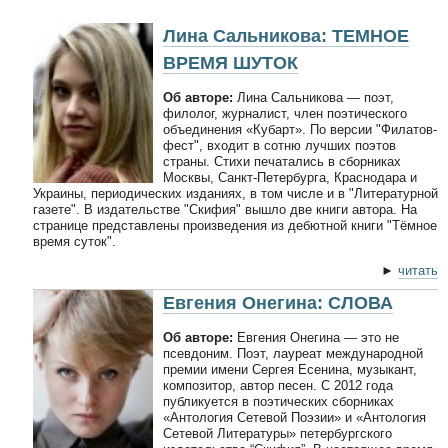
Лина Сальникова: ТЕМНОЕ
ВРЕМЯ ШУТОК
Об авторе:
Лина Сальникова — поэт,
филолог, журналист, член поэтического
объединения «Кубарт». По версии "Филатов-
фест", входит в сотню лучших поэтов
страны. Стихи печатались в сборниках
Москвы, Санкт-Петербурга, Краснодара и
Украины, периодических изданиях, в том числе и в "Литературной
газете". В издательстве "Скифия" вышло две книги автора. На
странице представлены произведения из дебютной книги "Тёмное
время суток".
►
читать
Евгения Онегина: СЛОВА
Об авторе:
Евгения Онегина — это не
псевдоним. Поэт, лауреат международной
премии имени Сергея Есенина, музыкант,
композитор, автор песен. С 2012 года
публикуется в поэтических сборниках
«Антология Сетевой Поэзии» и «Антология
Сетевой Литературы» петербургского