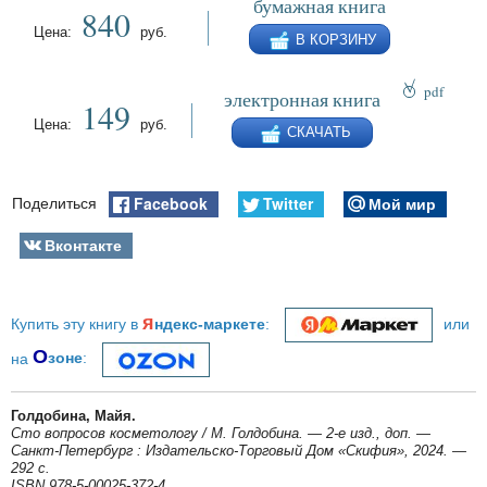
бумажная книга
840
Цена:
руб.
В КОРЗИНУ
pdf
электронная книга
149
epub
Цена:
руб.
СКАЧАТЬ
fb2
Facebook
Twitter
Мой мир
Поделиться
Вконтакте
я
Купить эту книгу в
ндекс-маркете
:
или
О
на
зоне
:
Голдобина, Майя.
Сто вопросов косметологу / М. Голдобина. — 2-е изд., доп. —
Санкт-Петербург : Издательско-Торговый Дом «Скифия», 2024. —
292 с.
ISBN 978-5-00025-372-4