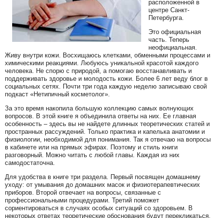
расположенной в
центре Санкт-
Петербурга.
Это официальная
часть. Теперь
неофициальная.
Живу внутри кожи. Восхищаюсь клетками, обменными процессами и
химическими реакциями. Любуюсь уникальной красотой каждого
человека. Не спорю с природой, а помогаю восстанавливать и
поддерживать здоровье и молодость кожи. Более 6 лет веду блог в
социальных сетях. Почти три года каждую неделю записываю свой
подкаст «Нетипичный косметолог».
За это время накопила большую коллекцию самых волнующих
вопросов. В этой книге я объединила ответы на них. Ее главная
особенность – здесь вы не найдете длинных теоретических статей и
пространных рассуждений. Только практика и капелька анатомии и
физиологии, необходимой для понимания. Так я отвечаю на вопросы
в кабинете или на прямых эфирах. Поэтому и стиль книги
разговорный. Можно читать с любой главы. Каждая из них
самодостаточна.
Для удобства в книге три раздела. Первый посвящен домашнему
уходу: от умывания до домашних масок и физиотерапевтических
приборов. Второй отвечает на вопросы, связанные с
профессиональными процедурами. Третий поможет
сориентироваться в случаях особых ситуаций со здоровьем. В
некоторых ответах теоретические обоснования будут перекликаться.