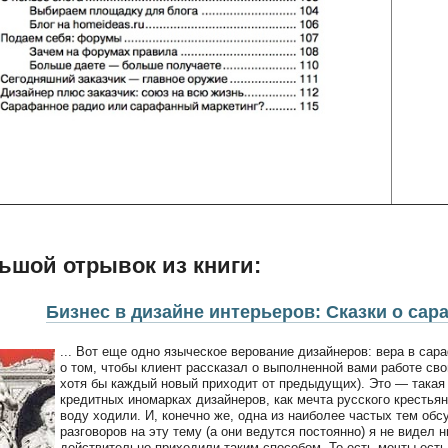
ьшой отрывок из книги:
Бизнес в дизайне интерьеров: Сказки о сар
... Вот еще одно языческое верование дизайнеров: вера в са
о том, чтобы клиент рассказал о выполненной вами работе свои
хотя бы каждый новый приходит от предыдущих). Это — такая
кредитных иномарках дизайнеров, как мечта русского крестья
воду ходили. И, конечно же, одна из наиболее частых тем об
разговоров на эту тему (а они ведутся постоянно) я не видел 
действительно приходили таким способом. То есть мечты есть,