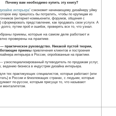
Почему вам необходимо купить эту книгу?
 дизайне интерьера”
сэкономит начинающему дизайнеру уйму
которое ему пришлось бы потратить, чтобы по крупицам из
точников (интернет-коммьюнити, форумов, общения с
) сформировать представление, как продавать свои услуги. А
долго, путем проб и ошибок, проверять все то, что узнал.
собраны приемы, которые на самом деле работают и
атно проверены на практике.
 — практическое руководство. Никакой пустой теории,
аботающие приемы
привлечения клиентов и построения
изайнера интерьера в России, опробованные на практике.
 — узкоспециализированный путеводитель по продажам услуг,
у, ведению бизнеса в индустрии дизайна интерьера.
 для тех практикующих специалистов, которые работают (или
отать) в России и близлежащих странах, с людьми, которые
 думают по-русски, которым присуще то, что называют
м менталитетом.