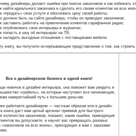
чему дизайнеры делают ошибки при поиске заказчиков и как избежать э
к найти идеального заказчика и сделать его своим клиентом на всю жизн
к «продать» свои услуги и обосновать цену своей работы;
о должно быть на сайте дизайнера, чтобы он приводил заказчиков;
к заставить работать на привлечение клиентов сарафанное радио;
к опубликовать свои интерьеры в журналах;
к попасть в шоу об интерьерах на ТВ;
к наладить выгодные отношения с поставщиками мебели.
ту книгу, вы получите исчерпывающее представление о том, как строит
Все о дизайнерском бизнесе в одной книге!
ще новичок в дизайне интерьера, она поможет вам увидеть и
льшинство «грабель», на которые наступают все начинающие,
 вам наикратчайший путь к большим деньгам.
же работаете дизайнером — частным образом или в дизайн-
а книга даст вам целый арсенал приемов для быстрого
я количества заказчиков, покажет, какие ошибки, приводящие
клиентов вы допускаете, и научит вас превращать разовых
в «заказчиков на всю жизнь», приходящих в вам с заказами
ова.