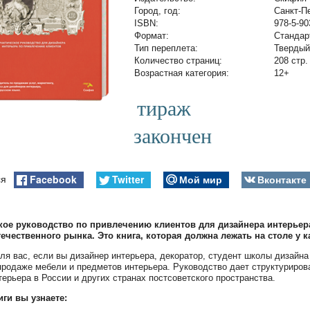
Город, год:
Санкт-П
ISBN:
978-5-90
Формат:
Стандар
Тип переплета:
Твердый
Количество страниц:
208 стр.
Возрастная категория:
12+
тираж
закончен
Facebook
Twitter
Мой мир
Вконтакте
ся
кое руководство по привлечению клиентов для дизайнера интерьера
ечественного рынка. Это книга, которая должна лежать на столе у 
для вас, если вы дизайнер интерьера, декоратор, студент школы дизайн
продаже мебели и предметов интерьера. Руководство дает структурирова
терьера в России и других странах постсоветского пространства.
иги вы узнаете: