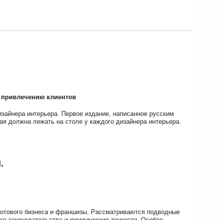
о привлечению клиентов
зайнера интерьера. Первое издание, написанное русским
рая должна лежать на столе у каждого дизайнера интерьера.
.
 готового бизнеса и франшизы. Рассматриваются подводные
го законодательства и юридические тонкости. Особое