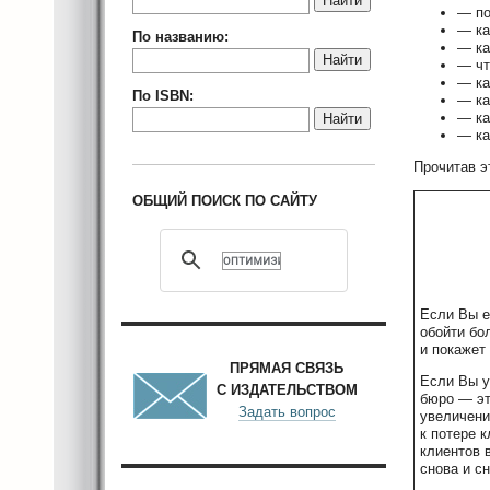
Найти
— по
— ка
По названию:
— ка
Найти
— чт
— ка
По ISBN:
— ка
— ка
Найти
— ка
Прочитав э
ОБЩИЙ ПОИСК ПО САЙТУ
Если Вы е
обойти бо
и покажет
ПРЯМАЯ СВЯЗЬ
Если Вы у
С ИЗДАТЕЛЬСТВОМ
бюро — эт
Задать вопрос
увеличени
к потере 
клиентов 
снова и сн