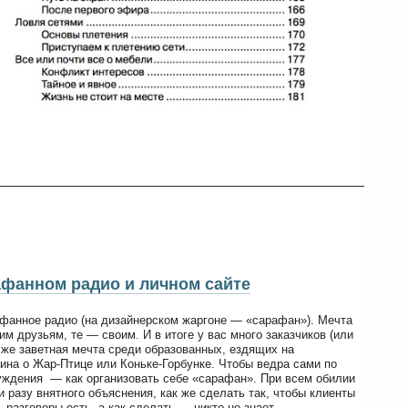
афанном радио и личном сайте
рафанное радио (на дизайнерском жаргоне — «сарафан»). Мечта
м друзьям, те — своим. И в итоге у вас много заказчиков (или
 же заветная мечта среди образованных, ездящих на
нина о Жар-Птице или Коньке-Горбунке. Чтобы ведра сами по
суждения — как организовать себе «сарафан». При всем обилии
ни разу внятного объяснения, как же сделать так, чтобы клиенты
 разговоры есть, а как сделать — никто не знает.