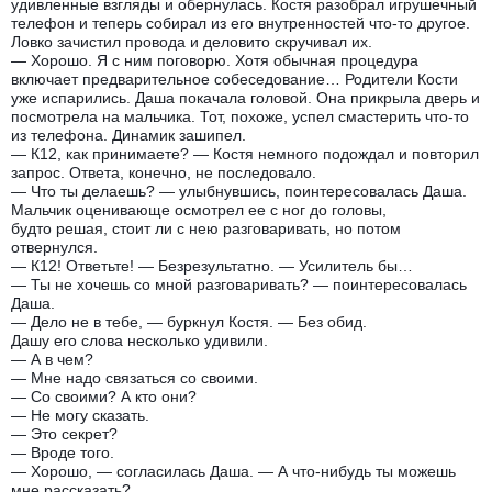
удивленные взгляды и обернулась. Костя разобрал игрушечный
телефон и теперь собирал из его внутренностей что-то другое.
Ловко зачистил провода и деловито скручивал их.
— Хорошо. Я с ним поговорю. Хотя обычная процедура
включает предварительное собеседование… Родители Кости
уже испарились. Даша покачала головой. Она прикрыла дверь и
посмотрела на мальчика. Тот, похоже, успел смастерить что-то
из телефона. Динамик зашипел.
— К12, как принимаете? — Костя немного подождал и повторил
запрос. Ответа, конечно, не последовало.
— Что ты делаешь? — улыбнувшись, поинтересовалась Даша.
Мальчик оценивающе осмотрел ее с ног до головы,
будто решая, стоит ли с нею разговаривать, но потом
отвернулся.
— К12! Ответьте! — Безрезультатно. — Усилитель бы…
— Ты не хочешь со мной разговаривать? — поинтересовалась
Даша.
— Дело не в тебе, — буркнул Костя. — Без обид.
Дашу его слова несколько удивили.
— А в чем?
— Мне надо связаться со своими.
— Со своими? А кто они?
— Не могу сказать.
— Это секрет?
— Вроде того.
— Хорошо, — согласилась Даша. — А что-нибудь ты можешь
мне рассказать?