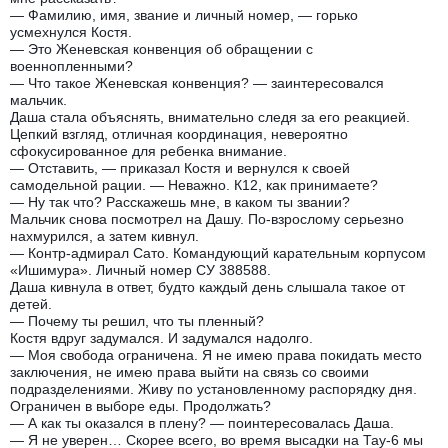
— Фамилию, имя, звание и личный номер, — горько
усмехнулся Костя.
— Это Женевская конвенция об обращении с
военнопленными?
— Что такое Женевская конвенция? — заинтересовался
мальчик.
Даша стала объяснять, внимательно следя за его реакцией.
Цепкий взгляд, отличная координация, невероятно
сфокусированное для ребенка внимание.
— Отставить, — приказал Костя и вернулся к своей
самодельной рации. — Неважно. К12, как принимаете?
— Ну так что? Расскажешь мне, в каком ты звании?
Мальчик снова посмотрел на Дашу. По-взрослому серьезно
нахмурился, а затем кивнул.
— Контр-адмирал Сато. Командующий карательным корпусом
«Ишимура». Личный номер СУ 388588.
Даша кивнула в ответ, будто каждый день слышала такое от
детей.
— Почему ты решил, что ты пленный?
Костя вдруг задумался. И задумался надолго.
— Моя свобода ограничена. Я не имею права покидать место
заключения, не имею права выйти на связь со своими
подразделениями. Живу по установленному распорядку дня.
Ограничен в выборе еды. Продолжать?
— А как ты оказался в плену? — поинтересовалась Даша.
— Я не уверен… Скорее всего, во время высадки на Тау-6 мы