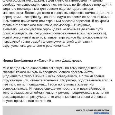
философским месседжем. Идея книги, оставляющей читателю
свободу интерпретации, спору нет, не нова, но Джафаров подходит к
задаче с неожиданным для совсем еще молодого автора
мастерством. Вплоть до самого конца мы обречены сомневаться, что
перед нами – история душевного недуга со всеми ее болезненными,
щемящими приметами или странным образом обрезанный по краям
фрагмент эпического масштаба космооперы. Выпуклые,
вызывающие сочувствие герои (даже не понимая до конца сути
происходящего, мы безусловно сопереживаем всем персонажам),
ясный энергичный язык и, главное, виртуозное балансирование на
призрачной грани самой головокружительной фантазии и
скрупулезного, детального реализма <...>/
Ирина Епифанова о «Сато» Рагима Джафарова:
Мне всегда было любопытно взглянуть на тему попаданцев не
глазами какого-нибудь очередного бравого программиста,
угодившего в тело викинга и всех победившего, а с точки зрения
окружающих, гм, объекта вселения. Например, родственников того, в
чьё тело попал попаданец… Герои получились живые, им
сопереживаешь. И первое ощущение простоты и незатейливости
текста оказывается обманчивым, к роману продолжаешь мысленно
возвращаться и прокручивать те или иные сцены снова и снова и
спустя время после прочтения.