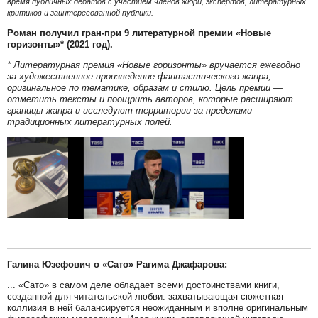
время публичных дебатов с участием членов жюри, экспертов, литературных
критиков и заинтересованной публики.
Роман получил гран-при 9 литературной премии «Новые
горизонты»* (2021 год).
* Литературная премия «Новые горизонты» вручается ежегодно
за художественное произведение фантастического жанра,
оригинальное по тематике, образам и стилю. Цель премии —
отметить тексты и поощрить авторов, которые расширяют
границы жанра и исследуют территории за пределами
традиционных литературных полей.
Галина Юзефович о «Сато» Рагима Джафарова:
... «Сато» в самом деле обладает всеми достоинствами книги,
созданной для читательской любви: захватывающая сюжетная
коллизия в ней балансируется неожиданным и вполне оригинальным