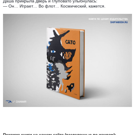
Даша прикрыла дверь и глуповато улыбнулась:
— Он… Играет… Во флот… Космический, кажется.
Похожие книги на нашем сайте (разделенные по жанрам):