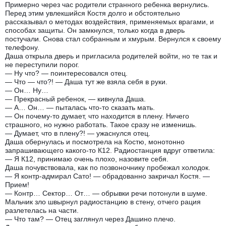
Примерно через час родители странного ребенка вернулись.
Перед этим увлекшийся Костя долго и обстоятельно
рассказывал о методах воздействия, применяемых врагами, и
способах защиты. Он замкнулся, только когда в дверь
постучали. Снова стал собранным и хмурым. Вернулся к своему
телефону.
Даша открыла дверь и пригласила родителей войти, но те так и
не переступили порог.
— Ну что? — поинтересовался отец.
— Что — что?! — Даша тут же взяла себя в руки.
— Он… Ну…
— Прекрасный ребенок, — кивнула Даша.
— А… Он… — пыталась что-то сказать мать.
— Он почему-то думает, что находится в плену. Ничего
страшного, но нужно работать. Такое сразу не изменишь.
— Думает, что в плену?! — ужаснулся отец.
Даша обернулась и посмотрела на Костю, монотонно
запрашивающего какого-то К12. Радиостанция вдруг ответила:
— Я К12, принимаю очень плохо, назовите себя.
Даша почувствовала, как по позвоночнику пробежал холодок.
— Я контр-адмирал Сато! — обрадованно закричал Костя. —
Прием!
— Контр… Сектор… От… — обрывки речи потонули в шуме.
Мальчик зло швырнул радиостанцию в стену, отчего рация
разлетелась на части.
— Что там? — Отец заглянул через Дашино плечо.