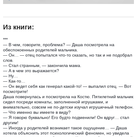
Из книги:
***
— В чем, говорите, проблема? — Даша посмотрела на
обеспокоенных родителей мальчика.
— Он… — отец попытался что-то сказать, но так и не подобрал
слов.
— Стал странным, — закончила мама.
— А в чем это выражается?
— Ну…
— Как-то…
— Он ведет себя как генерал какой-то! — выпалил отец. — Вот
посмотрите!
Даша повернулась и посмотрела на Костю. Пятилетний мальчик
сидел посреди комнаты, заполненной игрушками, и
внимательно, совсем не по-детски изучал игрушечный телефон.
— Что именно вы имеете в виду?
— Я говорю буквально! Его будто подменили! Он вдруг… стал
другим!
— Иногда у родителей возникает такое ощущение… — Даша
хотела объяснить этот психологический феномен, но увидела