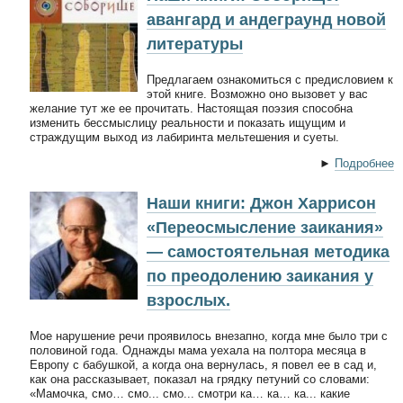
авангард и андеграунд новой
литературы
Предлагаем ознакомиться с предисловием к
этой книге. Возможно оно вызовет у вас
желание тут же ее прочитать. Настоящая поэзия способна
изменить бессмыслицу реальности и показать ищущим и
страждущим выход из лабиринта мельтешения и суеты.
►
Подробнее
Наши книги: Джон Харрисон
«Переосмысление заикания»
— самостоятельная методика
по преодолению заикания у
взрослых.
Мое нарушение речи проявилось внезапно, когда мне было три с
половиной года. Однажды мама уехала на полтора месяца в
Европу с бабушкой, а когда она вернулась, я повел ее в сад и,
как она рассказывает, показал на грядку петуний со словами:
«Мамочка, смо… смо... смо... смотри ка… ка… ка... какие