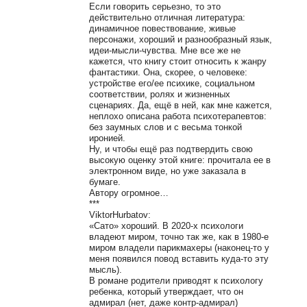
Если говорить серьезно, то это
действительно отличная литература:
динамичное повествование, живые
персонажи, хороший и разнообразный язык,
идеи-мысли-чувства. Мне все же не
кажется, что книгу стоит относить к жанру
фантастики. Она, скорее, о человеке:
устройстве его/ее психике, социальном
соответствии, ролях и жизненных
сценариях. Да, ещё в ней, как мне кажется,
неплохо описана работа психотерапевтов:
без заумных слов и с весьма тонкой
иронией.
Ну, и чтобы ещё раз подтвердить свою
высокую оценку этой книге: прочитала ее в
электронном виде, но уже заказала в
бумаге.
Автору огромное…
***
ViktorHurbatov:
«Сато» хороший. В 2020-х психологи
владеют миром, точно так же, как в 1980-е
миром владели парикмахеры (наконец-то у
меня появился повод вставить куда-то эту
мысль).
В романе родители приводят к психологу
ребенка, который утверждает, что он
адмирал (нет, даже контр-адмирал)