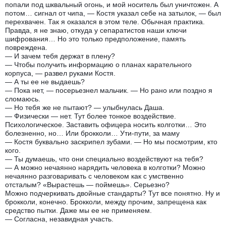
попали под шквальный огонь, и мой носитель был уничтожен. А
потом… сигнал от чипа, — Костя указал себе на затылок, — был
перехвачен. Так я оказался в этом теле. Обычная практика.
Правда, я не знаю, откуда у сепаратистов наши ключи
шифрования… Но это только предположение, память
повреждена.
— И зачем тебя держат в плену?
— Чтобы получить информацию о планах карательного
корпуса, — развел руками Костя.
— А ты ее не выдаешь?
— Пока нет, — посерьезнел мальчик. — Но рано или поздно я
сломаюсь.
— Но тебя же не пытают? — улыбнулась Даша.
— Физически — нет. Тут более тонкое воздействие.
Психологическое. Заставить офицера носить колготки… Это
болезненно, но… Или брокколи… Ути-пути, за маму
— Костя буквально заскрипел зубами. — Но мы посмотрим, кто
кого.
— Ты думаешь, что они специально воздействуют на тебя?
— А можно нечаянно нарядить человека в колготки? Можно
нечаянно разговаривать с человеком как с умственно
отсталым? «Вырастешь — поймешь». Серьезно?
Можно подчеркивать двойные стандарты? Тут все понятно. Ну и
брокколи, конечно. Брокколи, между прочим, запрещена как
средство пытки. Даже мы ее не применяем.
— Согласна, незавидная участь.