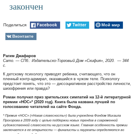
закончен
Facebook
Twitter
Мой мир
Поделиться
Вконтакте
Рагим Джафаров
Сато. — СПб.: Издательско-Торговый Дом «Скифия», 2020. — 344
с.
К детскому психологу приводят ребенка, считающего, что он
пленный контр-адмирал, оказавшийся в чужом теле. Психологу
предстоит понять, что это — диссоциативное расстройство личности,
шизофрения или правда?
Роман получил приз зрительских симпатий на 12-й литературной
премии «НОС»* (2020 год). Книга была названа лучшей по
голосованию читателей на сайте Фонда.
* Премия «НОС» («Новая словесность») была учреждена Фондом Михаила
Прохорова в 2009 году с целью поддержки новых трендов в современной
художественной словесности на русском языке. Главная особенность премии
заключается в ее открытости — финалисты и лауреаты определяются во