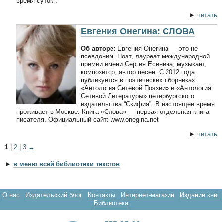
время суток".
►
читать
Евгения Онегина: СЛОВА
Об авторе:
Евгения Онегина — это не
псевдоним. Поэт, лауреат международной
премии имени Сергея Есенина, музыкант,
композитор, автор песен. С 2012 года
публикуется в поэтических сборниках
«Антология Сетевой Поэзии» и «Антология
Сетевой Литературы» петербургского
издательства “Скифия”. В настоящее время
проживает в Москве. Книга «Слова» — первая отдельная книга
писателя. Официальный сайт: www.onegina.net
►
читать
1
|
2
|
3
→
►
в меню всей библиотеки текстов
О нас
Издательский блог
Контакты
Интернет-магазин
Издание книг
Библиотека