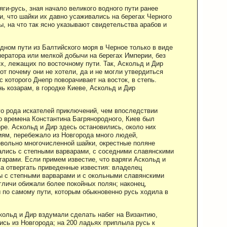
ги-русь, зная начало великого водного пути ранее
и, что шайки их давно усаживались на берегах Черного
ы, на что так ясно указывают свидетельства арабов и
одном пути из Балтийского моря в Черное только в виде
ератора или мелкой добычи на берегах Империи, без
х, лежащих по восточному пути. Так, Аскольд и Дир
от почему они не хотели, да и не могли утвердиться
с которого Днепр поворачивает на восток, в степь.
ь козарам, в городке Киеве, Аскольд и Дир
ого рода искателей приключений, чем впоследствии
во времена Константина Багрянородного, Киев был
ре. Аскольд и Дир здесь остановились, около них
иям, перебежало из Новгорода много людей,
вольно многочисленной шайки, окрестные поляне
рались с степными варварами, с соседними славянскими
арами. Если примем известие, что варяги Аскольд и
ва отвергать приведенные известия: владелец
ы с степными варварами и с окольными славянскими
личи обижали более покойных полян; наконец,
 по самому пути, которым обыкновенно русь ходила в
ольд и Дир вздумали сделать набег на Византию,
ись из Новгорода; на 200 ладьях приплыла русь к