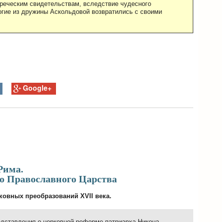
 греческим свидетельствам, вследствие чудесного
ногие из дружины Аскольдовой возвратились с своими
Google+
Рима.
о Православного Царства
овных преобразований XVII века.
едставления о церковной реформе патриарха Никона.