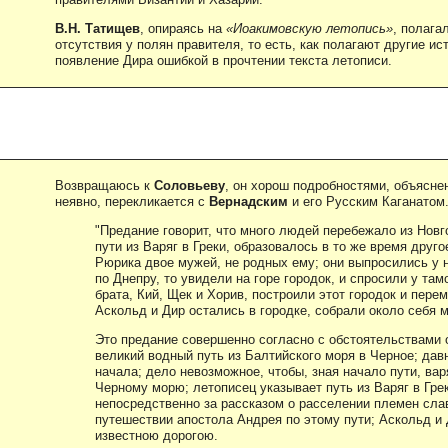
В.Н. Татищев
, опираясь на
«Иоакимовскую летопись»
, полага
отсутствия у полян правителя, то есть, как полагают другие и
появление Дира ошибкой в прочтении текста летописи.
Возвращаюсь к
Соловьеву
, он хорош подробностями, объяснен
неявно, перекликается с
Вернадским
и его Русским Каганатом.
"Предание говорит, что много людей перебежало из Новг
пути из Варяг в Греки, образовалось в то же время друго
Рюрика двое мужей, не родных ему; они выпросились у н
по Днепру, то увидели на горе городок, и спросили у та
брата, Кий, Щек и Хорив, построили этот городок и перем
Аскольд и Дир остались в городке, собрали около себя 
Это предание совершенно согласно с обстоятельствами 
великий водный путь из Балтийского моря в Черное; да
начала; дело невозможное, чтобы, зная начало пути, вар
Черному морю; летописец указывает путь из Варяг в Гре
непосредственно за рассказом о расселении племен слав
путешествии апостола Андрея по этому пути; Аскольд и
известною дорогою.