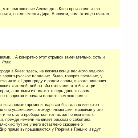
л, что приглашение Аскольда в Киев произошло из-за
сторики, после смерти Дира. Впрочем, сам Татищев считал
иями... А конкретно этот отрывок замечательно, хоть и
 Итак:
орода в Киев: здесь, на южном конце великого водного
е варяго-русское владение. Было, говорит предание, у
его идти к Царю-граду с родом своим, и когда шли вниз
мошних жителей, чей он. Им отвечали, что были три
ерли, а потомки их платят теперь дань козарам.
много варягов и начали владеть землею полян.
описываемого времени: варягам был давно известен
вно они усаживались между племенами, жившими у его
яги не стали пробираться тотчас же по нем вниз к
ки, прежде нежели начинает рассказ о событиях,
янских; тут же у него вставлено сказание о
 Дир прямо выпрашиваются у Рюрика в Грецию и идут