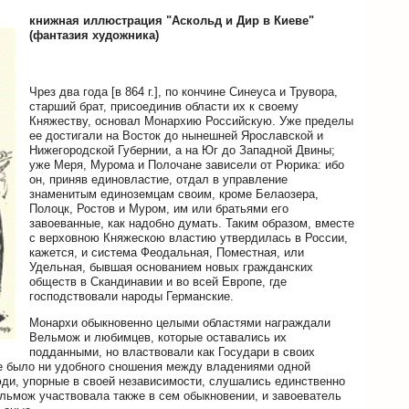
книжная иллюстрация "Аскольд и Дир в Киеве"
(фантазия художника)
Чрез два года [в 864 г.], по кончине Синеуса и Трувора,
старший брат, присоединив области их к своему
Княжеству, основал Монархию Российскую. Уже пределы
ее достигали на Восток до нынешней Ярославской и
Нижегородской Губернии, а на Юг до Западной Двины;
уже Меря, Мурома и Полочане зависели от Рюрика: ибо
он, приняв единовластие, отдал в управление
знаменитым единоземцам своим, кроме Белаозера,
Полоцк, Ростов и Муром, им или братьями его
завоеванные, как надобно думать. Таким образом, вместе
с верховною Княжескою властию утвердилась в России,
кажется, и система Феодальная, Поместная, или
Удельная, бывшая основанием новых гражданских
обществ в Скандинавии и во всей Европе, где
господствовали народы Германские.
Монархи обыкновенно целыми областями награждали
Вельмож и любимцев, которые оставались их
подданными, но властвовали как Государи в своих
не было ни удобного сношения между владениями одной
юди, упорные в своей независимости, слушались единственно
ельмож участвовала также в сем обыкновении, и завоеватель