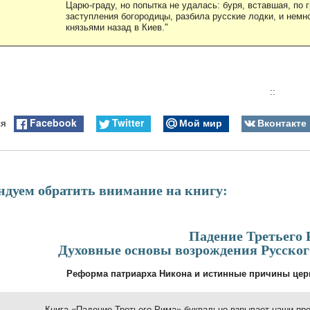
Царю-граду, но попытка не удалась: буря, вставшая, по
заступления богородицы, разбила русские лодки, и нем
князьями назад в Киев."
::
Facebook
Twitter
Мой мир
Вконтакте
ся
ндуем обратить внимание на книгу:
Падение Третьего 
Духовные основы возрождения Русског
Реформа патриарха Никона и истинные причины церк
Книга «Падение Третьего Рима» буквально взрывает наши пр