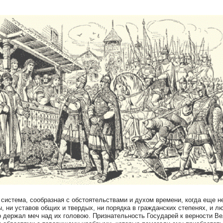
 система, сообразная с обстоятельствами и духом времени, когда еще 
, ни уставов общих и твердых, ни порядка в гражданских степенях, и л
то держал меч над их головою. Признательность Государей к верности В