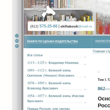
575-25-66
|
(812)
skifiabook
@mail.ru
КНИГИ ПО ЦЕНАМ ИЗДАТЕЛЬСТВА
БИБЛИОТЕК
Главная ст
Все статьи
1113—1125 г. Владимир Мономах.
1093—1112 г. Великий князь
::
Святополк (Михаил) Изяславич.
Том I. Г
1078—1093 г. Великий князь
Всеволод Ярославич.
862—8
1054—1077 г. Великий князь Изяслав
Осно
Ярославич.
Росс
Правда Русская, или законы