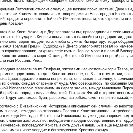
 областями с товарищами храбрыми, которые помогали ему приобретать
времени Летописец относит следующее важное происшествие. Двое из е
ьные сим Князем, отправились с товарищами из Новагорода в Константи
ий городок и спросили: «Чей он?» Им ответствовали, что строители его
дань Козарам.
одок был Киев: Аскольд и Дир завладели им; присоединили к себе многи
вать как Государи в Киеве и помышлять о важнейшем предприятии, дос
тинополь, вероятно, для того, чтобы служить Императору: тогда ободр
ь себя врагами Греции. Судоходный Днепр благоприятствовал их намере
 в кораблеплавании, открыли себе путь в Черное море и в самый Воспор
 Константинополь с моря. Столица Восточной Империи в первый раз уви
сла имя Россиян, Ρως..
ародная возвестила их Скифами, жителями баснословной горы Тавра, уж
времени, царствовал тогда в Константинополе, но был в отсутствии, воюя
ика Цареградского о новом неприятеле, он спешил в столицу, с великою
ь их силою, ожидал спасение от чуда. Оно совершилось, по сказанию Ви
нной Императором Маркианом на берегу залива, между нынешнею Перою
ой прибегал народ в случае бедствий. Патриарх Фотий с торжественными 
ое. Вдруг сделалась буря; рассеяла, истребила флот неприятельский, и 
согласно с Византийскими Историками описывает сей случай, но некотор
м гневом, немедленно отправили Послов в Константинополь и требовал
я в исходе 866 года к Восточным Епископам, служит достоверным подтв
 он, славные жестокостию, победители народов соседственных и в горд
и суеверие, исповедуют Христа и суть друзья наши, быв еще недавно з
ика, имея живое усердие к богослужению Христианскому».