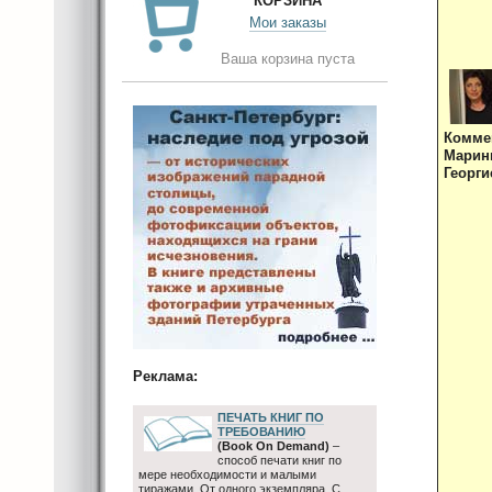
КОРЗИНА
Мои заказы
Ваша корзина пуста
Комме
Мари
Георги
Реклама:
ПЕЧАТЬ КНИГ ПО
ТРЕБОВАНИЮ
(Book On Demand)
–
способ печати книг по
мере необходимости и малыми
тиражами. От одного экземпляра. С