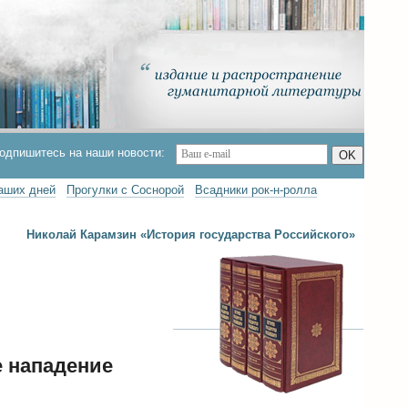
одпишитесь на наши новости:
OK
наших дней
Прогулки с Соснорой
Всадники рок-н-ролла
Николай Карамзин «История государства Российского»
е нападение