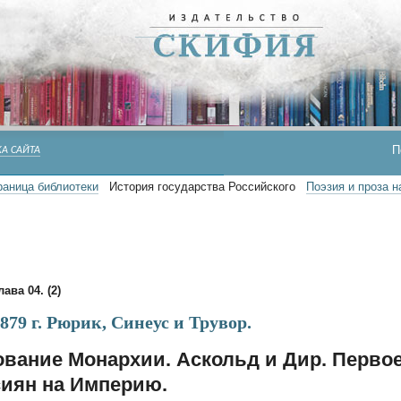
П
А САЙТА
раница библиотеки
История государства Российского
Поэзия и проза 
лава 04. (2)
79 г. Рюрик, Синеус и Трувор.
вание Монархии. Аскольд и Дир. Перво
иян на Империю.