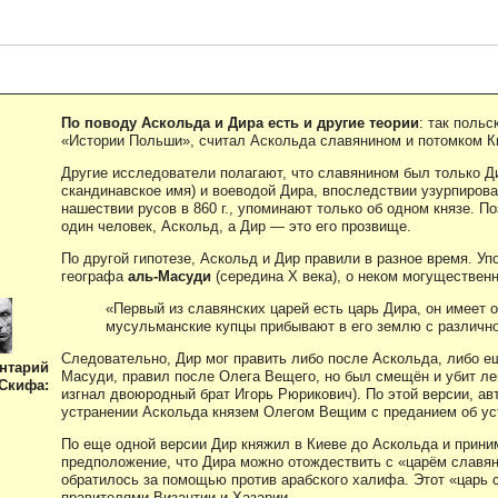
По поводу Аскольда и Дира есть и другие теории
: так поль
«Истории Польши», считал Аскольда славянином и потомком К
Другие исследователи полагают, что славянином был только Ди
скандинавское имя) и воеводой Дира, впоследствии узурпирова
нашествии русов в 860 г., упоминают только об одном князе. П
один человек, Аскольд, а Дир — это его прозвище.
По другой гипотезе, Аскольд и Дир правили в разное время. Уп
географа
аль-Масуди
(середина X века), о неком могуществен
«Первый из славянских царей есть царь Дира, он имеет 
мусульманские купцы прибывают в его землю с различно
Следовательно, Дир мог править либо после Аскольда, либо ещ
нтарий
Масуди, правил после Олега Вещего, но был смещён и убит лег
Скифа:
изгнал двоюродный брат Игорь Рюрикович). По этой версии, а
устранении Аскольда князем Олегом Вещим с преданием об ус
По еще одной версии Дир княжил в Киеве до Аскольда и прини
предположение, что Дира можно отождествить с «царём славян»
обратилось за помощью против арабского халифа. Этот «царь 
правителями Византии и Хазарии.