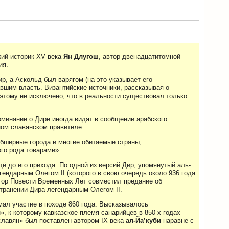
ский историк XV века
Ян Длугош
, автор двенадцатитомной
ия.
р, а Аскольд был варягом (на это указывает его
вшим власть. Византийские источники, рассказывая о
оэтому не исключено, что в реальности существовал только
оминание о Дире иногда видят в сообщении арабского
ном славянском правителе:
обширные города и многие обитаемые страны,
го рода товарами».
ё до его прихода. По одной из версий Дир, упомянутый аль-
ендарным Олегом II (которого в свою очередь около 936 года
втор Повести Временных Лет совместил предание об
транении Дира легендарным Олегом II.
мал участие в походе 860 года. Высказывалось
, к которому кавказское племя санарийцев в 850-х годах
славян» был поставлен автором IX века
ал-Йа’куби
наравне с