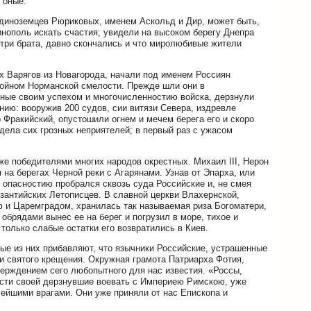
 оные.
диноземцев Рюриковых, именем Аскольд и Дир, может быть,
нополь искать счастия; увидели на высоком берегу Днепра
, три брата, давно скончались и что миролюбивые жители
х Варягов из Новагорода, начали под именем Россиян
тойном Норманской смелости. Прежде шли они в
енные своим успехом и многочисленностию войска, дерзнули
нию: вооружив 200 судов, сии витязи Севера, издревле
 Фракийский, опустошили огнем и мечем берега его и скоро
дела сих грозных неприятелей; в первый раз с ужасом
е победителями многих народов окрестных. Михаил III, Нерон
 на берегах Черной реки с Агарянами. Узнав от Эпарха, или
 опасностию пробрался сквозь суда Российские и, не смея
зантийских Летописцев. В славной церкви Влахернской,
 и Царемградом, хранилась так называемая риза Богоматери,
обрядами вынес ее на берег и погрузил в море, тихое и
только слабые остатки его возвратились в Киев.
ые из них прибавляют, что язычники Российские, устрашенные
и святого крещения. Окружная грамота Патриарха Фотия,
ерждением сего любопытного для нас известия. «Россы,
ости своей дерзнувшие воевать с Империею Римскою, уже
лейшими врагами. Они уже приняли от нас Епископа и