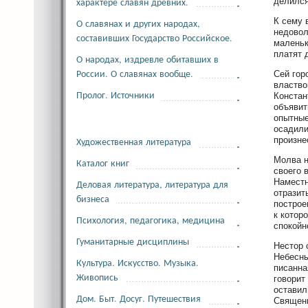
характере славян древних.
делился
К сему 
О славянах и других народах,
недовол
составивших Государство Российское.
маленьк
платят 
О народах, издревле обитавших в
России. О славянах вообще.
Сей гор
властво
Пролог. Источники
Констан
объявит
опытные
осадили
произне
Художественная литература
Молва н
Каталог книг
своего 
Наместн
Деловая литература, литература для
отразит
бизнеса
построе
к котор
Психология, педагогика, медицина
спокойн
Гуманитарные дисциплины
Нестор 
Небесны
Культура. Искусство. Музыка.
писанна
Живопись
говорит
оставил
Дом. Быт. Досуг. Путешествия
Священн