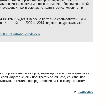
ельно описывает события, произошедшие в России во второй
ак церковных, так и социально-политических, коренятся в
м языком и будет интересна не только специалистам, но и
ес читателей — с 2009 по 2015 год книга выдержала уже
книгу по издательской цене
г от организаций и авторов, издающих свои произведения на
 своя издательская и полиграфическая база, собственная
дложить оптимальное предложение на книгоиздательском
►
подробнее