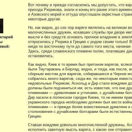
Вот почему и прежде согласились мы допустить, что варя
прихода Рюрикова, знали и конец его ранее этого времен
и Азовского морей и оттуда опустошали окрестные стран
некоторые другие.
Но, как видно, до сих пор варяги являлись на великом в
малочисленных дружин, искавших службы при дворе имп
мысли и без средств основать прочное владение в земля
нтарий
отпросились у Рюрика в Грецию с родом своим только! В
ны
нигде по восточному пути до самого того места, начиная 
евой:
Здесь, среди славянского племени полян, плативших дан
остановились.
Как видно, Киев в то время был притоном варягов, всяк
были Тмутаракань и Берлад; видно, и тогда, как после, 
сборным местом для варягов, собиравшихся в Черное мо
собралось много варягов; сюда же, по некоторым извест
недовольных Рюриком; Аскольд и Дир стали вождями до
должны были подчиниться им; есть известия, что они д
племенами — древлянами и угличами, с дунайскими болг
Дир засели в полянском городке Киеве, то не имеем пра
украинского городка необходимо должен был вести войн
племенами — и прежде более воинственные древляне и г
столкновения с дунайскими болгарами были естественны
Грецию.
Ставши вождями довольно многочисленной дружины, Аск
исполнить заветную мысль варяга, с какою они отправил