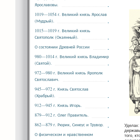
Ярославовы.
1019—1054 г. Великий князь Ярослав
(Мудрый).
1015—1019 г. Великий князь
Святополк (Окаянный).
О состоянии Древней России
980—1014 г. Великий князь Владимир
(Святой).
972—980 г. Великий князь Ярополк
Святославич.
945—972 г. Князь Святослав
(Храбрый).
912—945 г. Князь Игорь.
879—912 г. Олег Правитель.
862—879 г. Рюрик, Синеус и Трувор.
Уделах:
державы
О физическом и нравственном
того, к