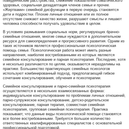
поведенческие расстройства, снижение показателей соматического
здоровья, социальная дезадаптация членов семьи и прочее.
«Жертвами» семейной дисфункции в первую очередь становятся
дети и подростки. Плохие личные отношения или их полное
отсутствие снижают качество жизни, разрушают смыслы и лишают
человека способности получать удовольствие в целом.
В условиях размывания социальных норм, регулирующих брачно-
семейные отношения, многие семьи нуждаются в дополнительном
ресурсе для самоопределения и прогрессивного развития. Одним из
таких источников является профессиональная психологическая
помощь семье. Психологическая работа может иметь разные
направления, наиболее востребованными из которых являются
семейное консультирование и парная психотерапия. Последние, хотя
и несколько различаются по целям, оказываются неразделимы на
практике. Большинство практикующих семейных психологов
используют комбинированный подход, предполагающий гибкое
сочетание консультирования, обучения и психотерапии.
Семейное консультирование и парно-семейная психотерапия
осуществляются в нескольких взаимосвязанных формах:
индивидуальное консультирование по проблемам личных отношений,
парно-супружеское консультирование, детско-родительское
консультирование, парная терапия, совместная семейная
психотерапия, групповая семейная психотерапия. Практика
показывает, что данные виды психологической помощи становятся
все более востребованными. Требуется большое количество
ответственных квалифицированных специалистов с основательной
профессиональной подготовкой.