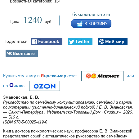
Возрастная категория:
16+
бумажная книга
1240
Цена:
руб.
В КОРЗИНУ
Facebook
Twitter
Мой мир
Поделиться
Вконтакте
я
Купить эту книгу в
ндекс-маркете
:
или
О
на
зоне
:
Змановская, Е. В.
Руководство по семейному консультированию, семейной и парной
психотерапии (системно-динамический подход) / Е. В. Змановская.
— Санкт-Петербург : Издательско-Торговый Дом «Скифия», 2026.
— 516 с.
ISBN 978-5-00025-419-6
Книга доктора психологических наук, профессора Е. В. Змановской
представляет собой систематическое руководство по семейному