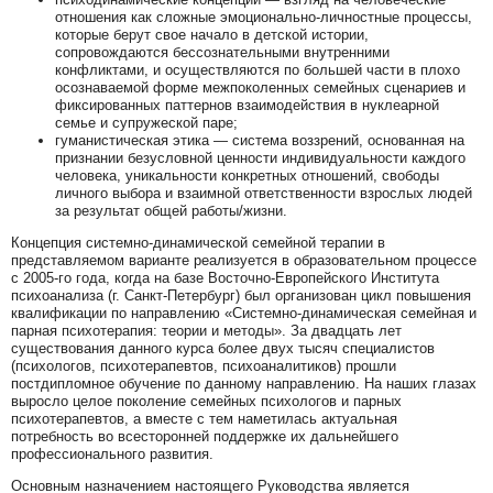
отношения как сложные эмоционально-личностные процессы,
которые берут свое начало в детской истории,
сопровождаются бессознательными внутренними
конфликтами, и осуществляются по большей части в плохо
осознаваемой форме межпоколенных семейных сценариев и
фиксированных паттернов взаимодействия в нуклеарной
семье и супружеской паре;
гуманистическая этика — система воззрений, основанная на
признании безусловной ценности индивидуальности каждого
человека, уникальности конкретных отношений, свободы
личного выбора и взаимной ответственности взрослых людей
за результат общей работы/жизни.
Концепция системно-динамической семейной терапии в
представляемом варианте реализуется в образовательном процессе
с 2005-го года, когда на базе Восточно-Европейского Института
психоанализа (г. Санкт-Петербург) был организован цикл повышения
квалификации по направлению «Системно-динамическая семейная и
парная психотерапия: теории и методы». За двадцать лет
существования данного курса более двух тысяч специалистов
(психологов, психотерапевтов, психоаналитиков) прошли
постдипломное обучение по данному направлению. На наших глазах
выросло целое поколение семейных психологов и парных
психотерапевтов, а вместе с тем наметилась актуальная
потребность во всесторонней поддержке их дальнейшего
профессионального развития.
Основным назначением настоящего Руководства является