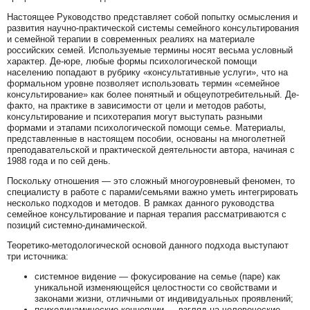
Настоящее Руководство представляет собой попытку осмысления и
развития научно-практической системы семейного консультирования
и семейной терапии в современных реалиях на материале
российских семей. Используемые термины носят весьма условный
характер. Де-юре, любые формы психологической помощи
населению попадают в рубрику «консультативные услуги», что на
формальном уровне позволяет использовать термин «семейное
консультирование» как более понятный и общеупотребительный. Де-
факто, на практике в зависимости от цели и методов работы,
консультирование и психотерапия могут выступать разными
формами и этапами психологической помощи семье. Материалы,
представленные в настоящем пособии, основаны на многолетней
преподавательской и практической деятельности автора, начиная с
1988 года и по сей день.
Поскольку отношения — это сложный многоуровневый феномен, то
специалисту в работе с парами/семьями важно уметь интегрировать
несколько подходов и методов. В рамках данного руководства
семейное консультирование и парная терапия рассматриваются с
позиций системно-динамической.
Теоретико-методологической основой данного подхода выступают
три источника:
системное видение — фокусирование на семье (паре) как
уникальной изменяющейся целостности со свойствами и
законами жизни, отличными от индивидуальных проявлений;
психодинамические концепции — взгляд на человеческие