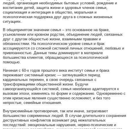
людей, организация необходимых бытовых условий, рождение и
воспитание детей, защита жизни и здоровья членов семьи,
социализация и интеграция в общество, моральная и
психологическая поддержка друг друга в сложных жизненных
ситуациях.
В общепринятом значении семья – это основанное на браке,
усыновлении или кровном родстве, объединение людей, связанных
друг с другом общностью жизни, взаимными правами и
обязанностями. На психологическом уровне семья и брак
ассоциируются со сложной системой личных отношений, любовью и
привязанностью. Данные темы доминируют в материале
большинства клиентов, обращающихся за психологической
помощью.
Начиная с 60-х годов прошлого века институт семьи и брака
переживает системный кризис — затянувшийся период
кардинальных перемен, в свою очередь связанных с
трансформациями общественной жизни. Будучи
самоорганизующейся системой, семья неизбежно адаптируется к
вызовам эпохи, изменяясь по форме и содержанию. Одновременно с
этим кризисные явления существенно осложняют, и без того
непростые, семейные отношения.
Внутрисемейные противоречия, так или иначе, затрагивают
большинство современных людей. В случае длительного сохранения
деструктивных конфликтов возникает ряд нежелательных
последствий: эмоциональные нарушения, нервно-психические и