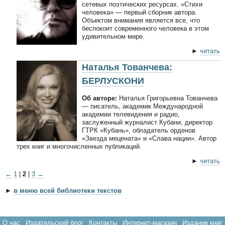
сетевых поэтических ресурсах. «Стихи
человека» — первый сборник автора.
Объектом внимания является все, что
беспокоит современного человека в этом
удивительном мире.
►
читать
Наталья Тованчева:
БЕРЛУСКОНИ
Об авторе:
Наталья Григорьевна Тованчева
— писатель, академик Международной
академии телевидения и радио,
заслуженный журналист Кубани, директор
ГТРК «Кубань», обладатель орденов
«Звезда мецената» и «Слава нации». Автор
трех книг и многочисленных публикаций.
►
читать
←
1
|
2
|
3
→
►
в меню всей библиотеки текстов
О нас
Издательский блог
Контакты
Интернет-магазин
Издание книг