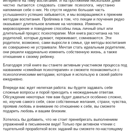
интернете на тему воспитания. И на протяжении нескольких дней
честно пытаются следовать советам психолога, неустанно
напоминая себе о них. Но спустя неделю большая часть
услышанного успешно забывается, и мы возвращаемся к прежним
методам воспитания. Проблема в том, что лекции и поучения редко
оказывают длительное влияние на человека. Изменить
мировоззрение и поведение способны лишь личный опыт или
длительный процесс психотерапии. Моя книга рассчитана на тех
родителей, которые думают, переживают, сомневаются. Эти
родители, возможно, сами выросли в семье, где методы воспитания
их совершенно не устраивали. Мечтая стать идеальным родителем,
они решили кардинально изменить собственную жизнь, а также
отношение к своему ребенку.
Благодаря этой книге вы станете активным участником процесса под
названием «семейная психотерапия» и сможете познакомиться с
психологическими методами, которые я использую в своей работе
ежедневно.
Впереди вас ждет нелегкая работа: вы будете задавать себе
сложные вопросы и порой приходить к неожиданным ответам.
Обсуждение некоторых тем вам будет даваться особенно сложно,
но, изучив самого себя, свои собственные желания, страхи, чувства,
проявив любовь и внимание по отношению к себе, вы сможете
подарить любовь и вашим близким.
Хотелось бы добавить, что не стоит пренебрегать выполнением
упражнений в письменном виде! Только при активном чтении с
тщательной проработкой всех заданий вы сможете по-настоящему