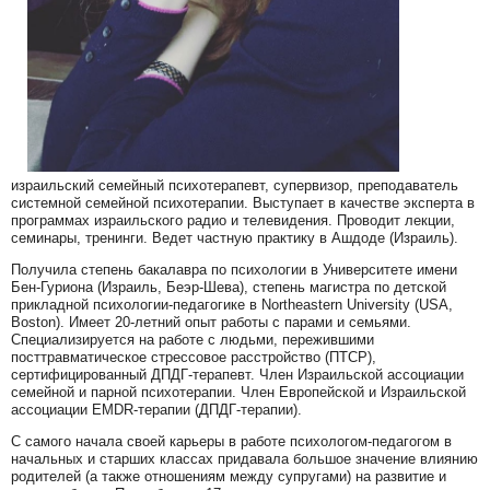
израильский семейный психотерапевт, супервизор, преподаватель
системной семейной психотерапии. Выступает в качестве эксперта в
программах израильского радио и телевидения. Проводит лекции,
семинары, тренинги. Ведет частную практику в Ашдоде (Израиль).
Получила степень бакалавра по психологии в Университете имени
Бен-Гуриона (Израиль, Беэр-Шева), степень магистра по детской
прикладной психологии-педагогике в Northeastern University (USA,
Boston). Имеет 20-летний опыт работы с парами и семьями.
Специализируется на работе с людьми, пережившими
посттравматическое стрессовое расстройство (ПТСР),
сертифицированный ДПДГ-терапевт. Член Израильской ассоциации
семейной и парной психотерапии. Член Европейской и Израильской
ассоциации EMDR-терапии (ДПДГ-терапии).
С самого начала своей карьеры в работе психологом-педагогом в
начальных и старших классах придавала большое значение влиянию
родителей (а также отношениям между супругами) на развитие и