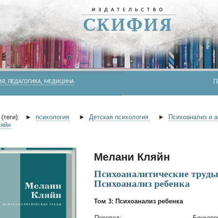
П
Я, ПЕДАГОГИКА, МЕДИЦИНА
(теги):
►
психология
►
Детская психология
►
Психоанализ и 
ляйн
Мелани Кляйн
Психоаналитические труды.
Психоанализ ребенка
Том 3: Психоанализ ребенка
Перевод:
Бочкарев