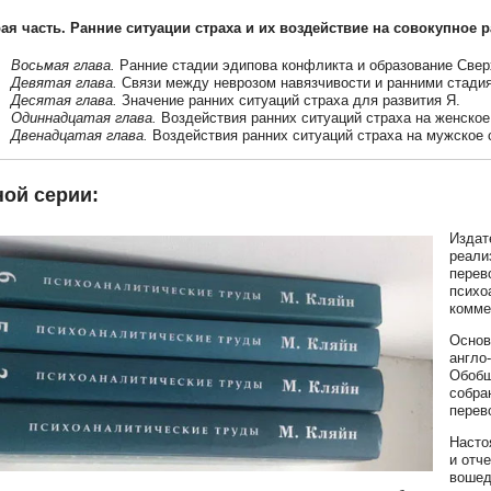
ая часть. Ранние ситуации страха и их воздействие на совокупное 
Восьмая глава.
Ранние стадии эдипова конфликта и образование Свер
Девятая глава.
Связи между неврозом навязчивости и ранними стадия
Десятая глава.
Значение ранних ситуаций страха для развития Я.
Одиннадцатая глава.
Воздействия ранних ситуаций страха на женское
Двенадцатая глава.
Воздействия ранних ситуаций страха на мужское 
ой серии:
Издат
реали
перев
психо
комме
Основ
англо
Обобщ
собра
перев
Насто
и отч
вошед