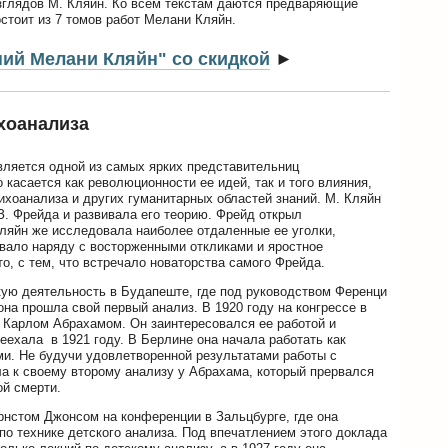
взглядов М. Кляйн. Ко всем текстам даются предваряющие
стоит из 7 томов работ Мелани Кляйн.
ий Мелани Кляйн" со скидкой
►
хоанализа
ляется одной из самых ярких представительниц
 касается как революционности ее идей, так и того влияния,
сихоанализа и других гуманитарных областей знаний. М. Кляйн
З. Фрейда и развивала его теорию. Фрейд открыл
ляйн же исследовала наиболее отдаленные ее уголки,
ывало наряду с восторженными откликами и яростное
то, с тем, что встречало новаторства самого Фрейда.
ую деятельность в Будапеште, где под руководством Ференци
она прошла свой первый анализ. В 1920 году на конгрессе в
с Карлом Абрахамом. Он заинтересовался ее работой и
реехала в 1921 году. В Берлине она начала работать как
ми. Не будучи удовлетворенной результатами работы с
ла к своему второму анализу у Абрахама, который прервался
ой смерти.
рнстом Джонсом на конференции в Зальцбурге, где она
по технике детского анализа. Под впечатлением этого доклада