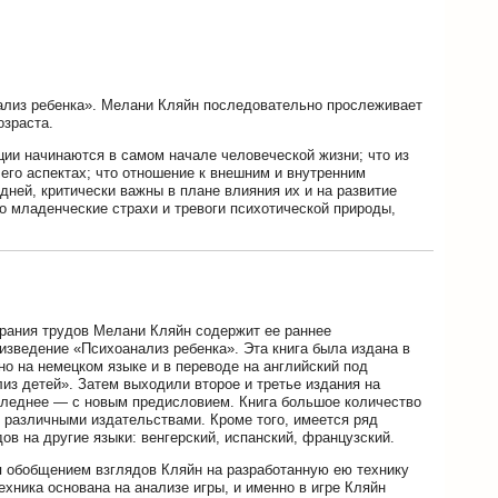
лиз ребенка». Мелани Кляйн последовательно прослеживает
озраста.
ции начинаются в самом начале человеческой жизни; что из
 его аспектах; что отношение к внешним и внутренним
ней, критически важны в плане влияния их и на развитие
то младенческие страхи и тревоги психотической природы,
брания трудов Мелани Кляйн содержит ее раннее
зведение «Психоанализ ребенка». Эта книга была издана в
но на немецком языке и в переводе на английский под
из детей». Затем выходили второе и третье издания на
следнее — с новым предисловием. Книга большое количество
 различными издательствами. Кроме того, имеется ряд
ов на другие языки: венгерский, испанский, французский.
я обобщением взглядов Кляйн на разработанную ею технику
ехника основана на анализе игры, и именно в игре Кляйн