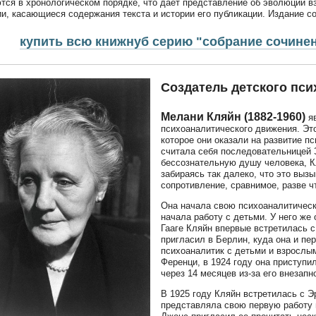
тся в хронологическом порядке, что дает представление об эволюции 
и, касающиеся содержания текста и истории его публикации. Издание со
купить всю книжнуб серию "собрание сочинен
Создатель детского пси
Мелани Кляйн (1882-1960)
яв
психоаналитического движения. Это
которое они оказали на развитие п
считала себя последовательницей 
бессознательную душу человека, К
забираясь так далеко, что это выз
сопротивление, сравнимое, разве ч
Она начала свою психоаналитическ
начала работу с детьми. У него же 
Гааге Кляйн впервые встретилась 
пригласил в Берлин, куда она и пе
психоаналитик с детьми и взрослы
Ференци, в 1924 году она приступи
через 14 месяцев из-за его внезапн
В 1925 году Кляйн встретилась с Э
представляла свою первую работу 