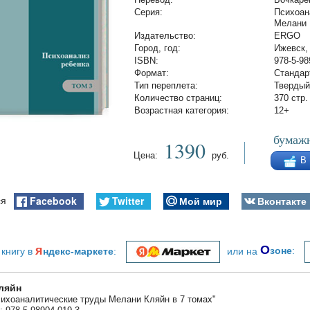
Cерия:
Психоан
Мелани 
Издательство:
ERGO
Город, год:
Ижевск,
ISBN:
978-5-98
Формат:
Стандар
Тип переплета:
Твердый
Количество страниц:
370 стр.
Возрастная категория:
12+
бумажн
1390
Цена:
руб.
В
Facebook
Twitter
Мой мир
Вконтакте
ся
я
О
 книгу в
ндекс-маркете
:
или на
зоне
:
ляйн
сихоаналитические труды Мелани Кляйн в 7 томах"