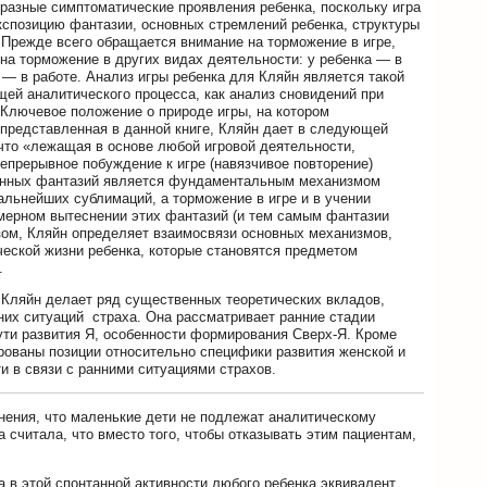
разные симптоматические проявления ребенка, поскольку игра
кспозицию фантазии, основных стремлений ребенка, структуры
. Прежде всего обращается внимание на торможение в игре,
 на торможение в других видах деятельности: у ребенка — в
 — в работе. Анализ игры ребенка для Кляйн является такой
ей аналитического процесса, как анализ сновидений при
 Ключевое положение о природе игры, на котором
 представленная в данной книге, Кляйн дает в следующей
что «лежащая в основе любой игровой деятельности,
епрерывное побуждение к игре (навязчивое повторение)
онных фантазий является фундаментальным механизмом
альнейших сублимаций, а торможение в игре и в учении
мерном вытеснении этих фантазий (и тем самым фантазии
зом, Кляйн определяет взаимосвязи основных механизмов,
еской жизни ребенка, которые становятся предметом
.
и Кляйн делает ряд существенных теоретических вкладов,
них ситуаций страха. Она рассматривает ранние стадии
ути развития Я, особенности формирования Сверх-Я. Кроме
рованы позиции относительно специфики развития женской и
и в связи с ранними ситуациями страхов.
ения, что маленькие дети не подлежат аналитическому
считала, что вместо того, чтобы отказывать этим пациентам,
а в этой спонтанной активности любого ребенка эквивалент