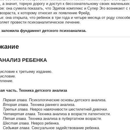
, а значит, торную дорогу и доступ к бессознательному своих маленьких
ое: она сумела показать, что Эдипов комплекс и Супер Эго возникают с 
 возраста, к которому относил их появление Фрейд.
ье: она открыла, что ребенок в три года и четыре месяца от роду способ
оляет провести психоаналитическое лечение.
а заложила фундамент детского психоанализа.
жание
АНАЛИЗ РЕБЕНКА
исловие к третьему изданию.
исловие.
пление.
ая часть. Техника детского анализа
Первая глава.
Психологические основы детского анализа.
Вторая глава.
Техника раннего анализа.
Третья глава.
Невроз навязчивости шестилетней девочки.
Четвертая глава.
Техника анализа в возрасте латентности.
Пятая глава.
Техника анализа в пубертатном возрасте.
Шестая глава
. Невроз ребенка.
Седьмая глава
. Сексуальное задействование ребенка.