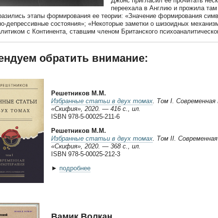
Джонс пригласил ее прочитать неск
переехала в Англию и прожила там
разились этапы формирования ее теории: «Значение формирования симво
о-депрессивные состояния»; «Некоторые заметки о шизоидных механизма
литиком с Континента, ставшим членом Британского психоаналитическо
ендуем обратить внимание:
Решетников М.М.
Избранные статьи в двух томах
. Том I. Современна
«Скифия», 2020. — 416 с., ил.
ISBN 978-5-00025-211-6
Решетников М.М.
Избранные статьи в двух томах
. Том II. Современн
«Скифия», 2020. — 368 с., ил.
ISBN 978-5-00025-212-3
►
подробнее
Вамик Волкан