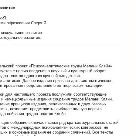
развитие
х-Я.
ми образования Сверх-Я.
 сексуальное развитие.
сексуальное развитие.
ельский проект «Психоаналитические труды Мелани Кляйн»
зуется с целью введения в научный и культурный оборот
одов текстов одного из крупнейших детских
аналитиков. Данное издание призвано дать систематическое,
нтированное представление о ее творческом наследии.
ой для настоящего проекта послужили соответствующие
- и немецкоязычные издания собрания трудов Мелани Кляйн.
ение принципов издания, реализованных в двух базовых
ниях, позволяет представить наиболее полную версию
ода собрания трудов текстов Кляйн.
ящее собрание включает также ряд кратких журнальных статей
етов с международных психоаналитических конгрессов, не
ших в основные издания ее собраний сочинений. Все тексты