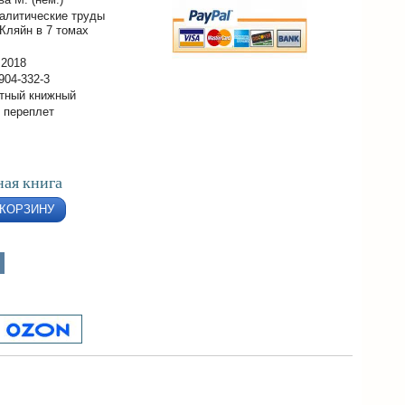
алитические труды
Кляйн в 7 томах
 2018
904-332-3
тный книжный
 переплет
ая книга
 КОРЗИНУ