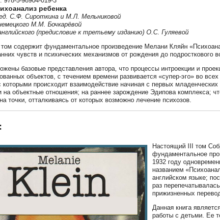
: 978-5-98904-019-3
Психоанализ ребенка
ред. С.Ф. Сироткина и М.Л. Мельниковой
немецкого М.М. Бочкарёвой
английского (предисловие к третьему изданию) О.С. Гуляевой
том содержит фундаментальное произведение Мелани Кляйн «Психоана
анних чувств и психических механизмов от рождения до подросткового в
ложены базовые представления автора, что процессы интроекции и проек
ованных объектов, с течением времени развивается «супер-эго» во всех
с которыми происходит взаимодействие начиная с первых младенческих д
 и на объектные отношения; на раннее зарождение Эдипова комплекса; ч
на точки, отталкиваясь от которых возможно лечение психозов.
:
Настоящий III том Со
фундаментальное прои
1932 году одновремен
названием «Психоанал
английском языке; по
раз перепечатывалась
прижизненных перевод
Данная книга являетс
работы с детьми. Ее т