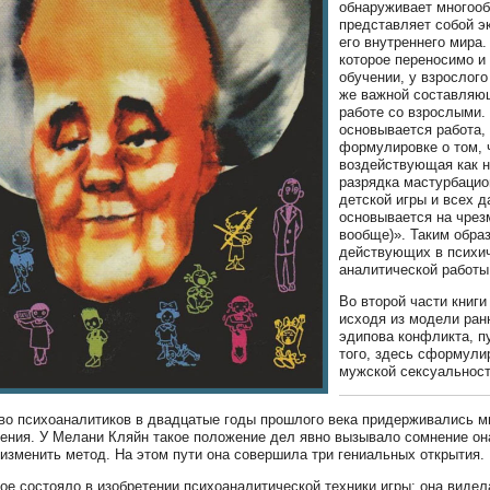
обнаруживает многооб
представляет собой э
его внутреннего мира
которое переносимо и
обучении, у взрослого
же важной составляющ
работе со взрослыми.
основывается работа,
формулировке о том, 
воздействующая как н
разрядка мастурбаци
детской игры и всех д
основывается на чрез
вообще)». Таким обра
действующих в психич
аналитической работы
Во второй части книг
исходя из модели ран
эдипова конфликта, п
того, здесь сформули
мужской сексуальност
о психоаналитиков в двадцатые годы прошлого века придерживались мн
ения. У Мелани Кляйн такое положение дел явно вызывало сомнение она 
изменить метод. На этом пути она совершила три гениальных открытия.
ое состояло в изобретении психоаналитической техники игры: она видел