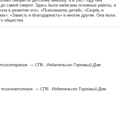
олько лекций по детскому анализу, а в 1927 году она
 до самой смерти. Здесь были написаны основные работы, в
ла в развитии эго»; «Психоанализ детей»; «Скорбь и
х»; «Зависть и благодарность» и многие другие. Она была
го общества.
я психотерапия. — СПб.: Издательско-Торговый Дом
ая психопатология. — СПб.: Издательско-Торговый Дом