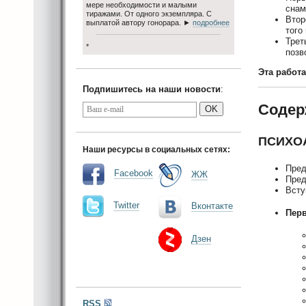
мере необходимости и малыми
снам
тиражами. От одного экземпляра. С
Втор
выплатой автору гонорара. ►
подробнее
того
Трет
*
позв
Эта работ
Подпишитесь на наши новости
:
Содер
OK
ПСИХО
Наши ресурсы в социальных сетях:
Пред
Facebook
ЖЖ
Пред
Всту
Twitter
Вконтакте
Перв
Дзен
RSS