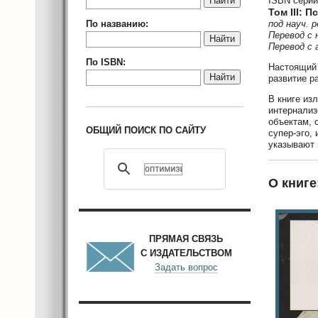
Найти
ISBN серии
Том III: 
По названию:
под науч. 
Перевод с 
Найти
Перевод с 
По ISBN:
Настоящий 
Найти
развитие р
В книге из
интернализ
объектам, 
ОБЩИЙ ПОИСК ПО САЙТУ
супер-эго,
указывают 
О книге
ПРЯМАЯ СВЯЗЬ
С ИЗДАТЕЛЬСТВОМ
Задать вопрос