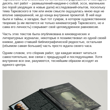
десять лет работ – размышлений-наедине-с-собой, эссе, маленьких
(но порой уводящих в новые дали) исследований-опытов, поскольку
тема Тарковского в том или ином смысле ощущалась мною еще не
вполне завершенной, не до конца внутренне прожитой. В ней еще
были и тайны, и загадки, был тот сумрак, в котором художественное
творение (а им является не только кинематограф Тарковского, но и
сама его личность) сокрывает своё целомудренное равновесие.
Часть этих текстов была опубликована в киноведческих и
литературных журналах, некоторые я позаимствовал из одной своей
книжки, давно ставшей библиографической редкостью, остальная
(объемом самая большая) часть просто ждала своего часа.
Одним словом, это сборник работ, где каждая может читаться
самостоятельно, вне связи с предыдущей и последующими. Хотя
внутренне все они, разумеется, теснейшим образом исходят из
единого центра.