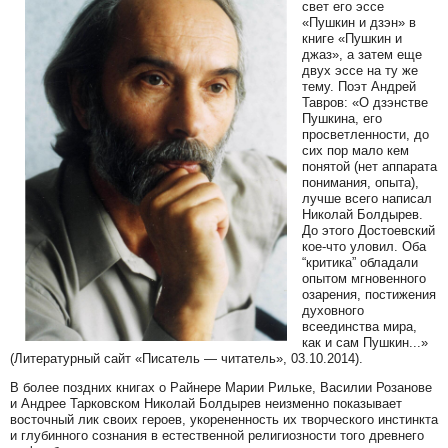
свет его эссе
«Пушкин и дзэн» в
книге «Пушкин и
джаз», а затем еще
двух эссе на ту же
тему. Поэт Андрей
Тавров: «О дзэнстве
Пушкина, его
просветленности, до
сих пор мало кем
понятой (нет аппарата
понимания, опыта),
лучше всего написал
Николай Болдырев.
До этого Достоевский
кое-что уловил. Оба
“критика” обладали
опытом мгновенного
озарения, постижения
духовного
всеединства мира,
как и сам Пушкин...»
(Литературный сайт «Писатель — читатель», 03.10.2014).
В более поздних книгах о Райнере Марии Рильке, Василии Розанове
и Андрее Тарковском Николай Болдырев неизменно показывает
восточный лик своих героев, укорененность их творческого инстинкта
и глубинного сознания в естественной религиозности того древнего