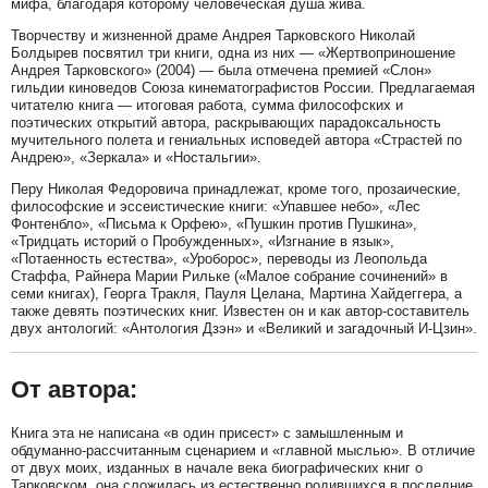
мифа, благодаря которому человеческая душа жива.
Творчеству и жизненной драме Андрея Тарковского Николай
Болдырев посвятил три книги, одна из них — «Жертвоприношение
Андрея Тарковского» (2004) — была отмечена премией «Слон»
гильдии киноведов Союза кинематографистов России. Предлагаемая
читателю книга — итоговая работа, сумма философских и
поэтических открытий автора, раскрывающих парадоксальность
мучительного полета и гениальных исповедей автора «Страстей по
Андрею», «Зеркала» и «Ностальгии».
Перу Николая Федоровича принадлежат, кроме того, прозаические,
философские и эссеистические книги: «Упавшее небо», «Лес
Фонтенбло», «Письма к Орфею», «Пушкин против Пушкина»,
«Тридцать историй о Пробужденных», «Изгнание в язык»,
«Потаенность естества», «Уроборос», переводы из Леопольда
Стаффа, Райнера Марии Рильке («Малое собрание сочинений» в
семи книгах), Георга Тракля, Пауля Целана, Мартина Хайдеггера, а
также девять поэтических книг. Известен он и как автор-составитель
двух антологий: «Антология Дзэн» и «Великий и загадочный И-Цзин».
От автора:
Книга эта не написана «в один присест» с замышленным и
обдуманно-рассчитанным сценарием и «главной мыслью». В отличие
от двух моих, изданных в начале века биографических книг о
Тарковском, она сложилась из естественно родившихся в последние