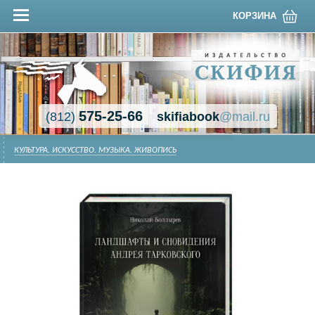
КОРЗИНА
575-25-66
(812)
skifiabook
@mail.ru
КУЛЬТУРА. ИСКУССТВО. МУЗЫКА. ЖИВОПИСЬ