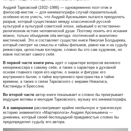
Андрей Тарковский (1932–1986) — одновременно поэт-этик и
философ-мистик — для кинематографа случай поразительный,
особенно если учесть, что Андрей Арсеньевич пытался преодолеть
разрыв, который существовал между классической русской
культурой и культурой советской эпохи, забывшей о естественно-
религиозном истоке человеческой души. Поэтому понять его искания
можно, только объединив оба метода: поэтический и аналитико-
мистический. Это и составляет существо книги Николая Болдырева,
который смотрит на смыслы и тайны фильмов, равно как и на судьбу
режиссера, целостным взглядом, словно бы это сам художник, но
извне постигает самого себя.
В первой части книги речь
идет о характере вопросов великого
кинорежиссера к самому себе, а также о характере и духовной
основе главного героя его картин, о знаках и фигурах его
внутреннего бытия; о тайне внутреннего пространства и тайне
времени, а также о связи Тарковского с мирами Новалиса,
Кастанеды и Брессона.
Во второй части
автор книги показывает и словно бы проигрывает
ведущие мотивы и мелодии Тарковского, музыку его кинематографа.
А в завершении
рассматривает крайне необычную и трагическую
историю знаменитого «Мартиролога» Андрея Арсеньевича —
дневника, который своей беспощадной правдивостью словно бы
предопределил судьбу его автора.