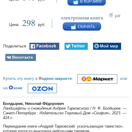
В КОРЗИНУ
pdf
электронная книга
298
epub
Цена:
руб.
СКАЧАТЬ
fb2
Facebook
Twitter
Мой мир
Поделиться
Вконтакте
я
Купить эту книгу в
ндекс-маркете
:
или
О
на
зоне
:
Болдырев, Николай Фёдорович
Ландшафты и сновидения Андрея Тарковского / Н. Ф. Болдырев. —
Санкт-Петербург : Издательско-Торговый Дом «Скифия», 2023. —
424 с.
Переиздание книги «Андрей Тарковский: ускользающее таинство»,
которая когда-то выходила небольшим тиражом.