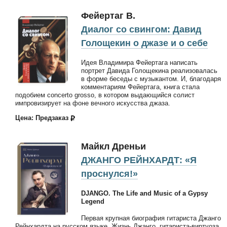
Фейертаг В.
Диалог со свингом: Давид
Голощекин о джазе и о себе
Идея Владимира Фейертага написать
портрет Давида Голощекина реализовалась
в форме беседы с музыкантом. И, благодаря
комментариям Фейертага, книга стала
подобием concerto grosso, в котором выдающийся солист
импровизирует на фоне вечного искусства джаза.
Цена: Предзаказ
Майкл Дреньи
ДЖАНГО РЕЙНХАРДТ: «Я
проснулся!»
DJANGO. The Life and Music of a Gypsy
Legend
Первая крупная биография гитариста Джанго
Рейнхардта на русском языке. Жизнь Джанго, гитариста-виртуоза,