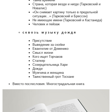
Тайна времени
Страна, которая везде и нигде (Тарковский и
Новалис)
«Он снимает картину только в предельной
ситуации...» (Тарковский и Брессон)
Не имеющее имени (Тарковский и Кастанеда)
Человек и пейзаж
с к в о з ь м у з ы к у д о ж д я
Присутствие
Выведение за скобки
Евангелие от Доменико
Смысл жизни
Кого ищет Горчаков
Сталкер
Созерцательница Хари
Дожди
Мужчина и женщина
Таинственный грот Тоскане
Вместо послесловия. Многострадальная книга