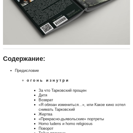
Содержание:
Предисловие
о г о н ь и з н у т р и
За что Тарковский прощен
Дитя
Возврат
«Я обязан измениться...», или Какое кино хотел
снимать Тарковский
Жертва
«Прекрасно-дьявольские» портреты
Homo ludens и homo religiosus
Поворот