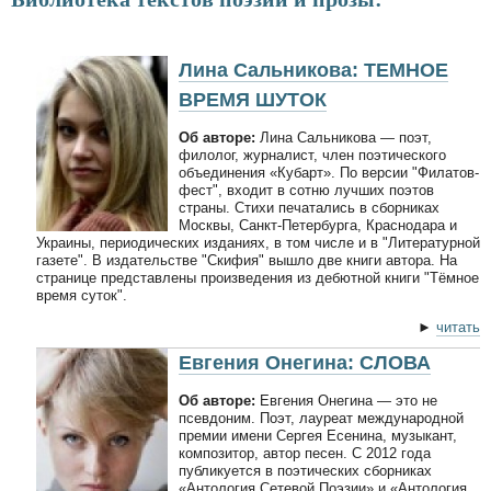
Лина Сальникова: ТЕМНОЕ
ВРЕМЯ ШУТОК
Об авторе:
Лина Сальникова — поэт,
филолог, журналист, член поэтического
объединения «Кубарт». По версии "Филатов-
фест", входит в сотню лучших поэтов
страны. Стихи печатались в сборниках
Москвы, Санкт-Петербурга, Краснодара и
Украины, периодических изданиях, в том числе и в "Литературной
газете". В издательстве "Скифия" вышло две книги автора. На
странице представлены произведения из дебютной книги "Тёмное
время суток".
►
читать
Евгения Онегина: СЛОВА
Об авторе:
Евгения Онегина — это не
псевдоним. Поэт, лауреат международной
премии имени Сергея Есенина, музыкант,
композитор, автор песен. С 2012 года
публикуется в поэтических сборниках
«Антология Сетевой Поэзии» и «Антология