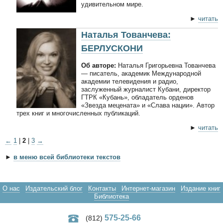
удивительном мире.
►
читать
Наталья Тованчева:
БЕРЛУСКОНИ
Об авторе:
Наталья Григорьевна Тованчева
— писатель, академик Международной
академии телевидения и радио,
заслуженный журналист Кубани, директор
ГТРК «Кубань», обладатель орденов
«Звезда мецената» и «Слава нации». Автор
трех книг и многочисленных публикаций.
►
читать
←
1
|
2
|
3
→
►
в меню всей библиотеки текстов
О нас
Издательский блог
Контакты
Интернет-магазин
Издание книг
Библиотека
575-25-66
(812)