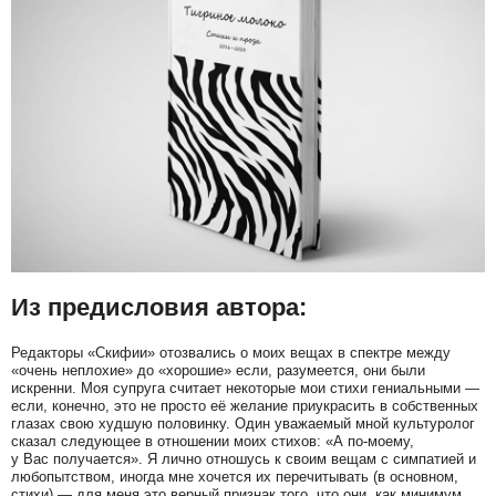
Из предисловия автора:
Редакторы «Скифии» отозвались о моих вещах в спектре между
«очень неплохие» до «хорошие» если, разумеется, они были
искренни. Моя супруга считает некоторые мои стихи гениальными —
если, конечно, это не просто её желание приукрасить в собственных
глазах свою худшую половинку. Один уважаемый мной культуролог
сказал следующее в отношении моих стихов: «А по-моему,
у Вас получается». Я лично отношусь к своим вещам с симпатией и
любопытством, иногда мне хочется их перечитывать (в основном,
стихи) — для меня это верный признак того, что они, как минимум,