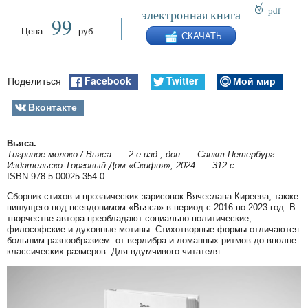
pdf
электронная книга
99
epub
Цена:
руб.
СКАЧАТЬ
fb2
Facebook
Twitter
Мой мир
Поделиться
Вконтакте
Вьяса.
Тигриное молоко / Вьяса. — 2-е изд., доп. — Санкт-Петербург :
Издательско-Торговый Дом «Скифия», 2024. — 312 с.
ISBN 978-5-00025-354-0
Сборник стихов и прозаических зарисовок Вячеслава Киреева, также
пишущего под псевдонимом «Вьяса» в период с 2016 по 2023 год. В
творчестве автора преобладают социально-политические,
философские и духовные мотивы. Стихотворные формы отличаются
большим разнообразием: от верлибра и ломанных ритмов до вполне
классических размеров. Для вдумчивого читателя.