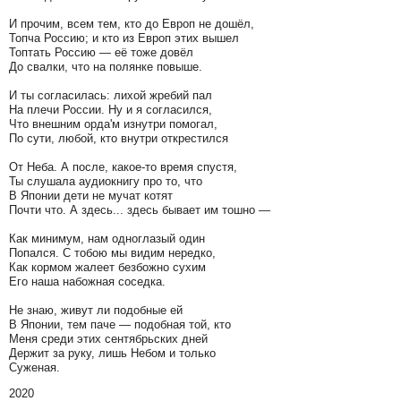
И прочим, всем тем, кто до Европ не дошёл,
Топча Россию; и кто из Европ этих вышел
Топтать Россию — её тоже довёл
До свалки, что на полянке повыше.
И ты согласилась: лихой жребий пал
На плечи России. Ну и я согласился,
Что внешним орда'м изнутри помогал,
По сути, любой, кто внутри открестился
От Неба. А после, какое-то время спустя,
Ты слушала аудиокнигу про то, что
В Японии дети не мучат котят
Почти что. А здесь... здесь бывает им тошно —
Как минимум, нам одноглазый один
Попался. С тобою мы видим нередко,
Как кормом жалеет безбожно сухим
Его наша набожная соседка.
Не знаю, живут ли подобные ей
В Японии, тем паче — подобная той, кто
Меня среди этих сентябрьских дней
Держит за руку, лишь Небом и только
Суженая.
2020