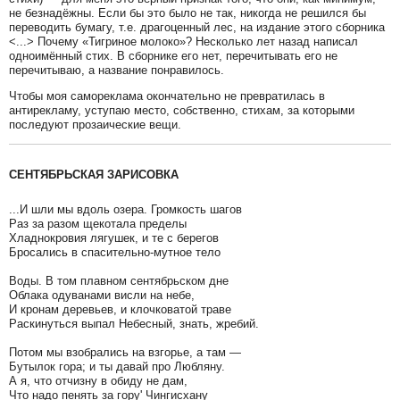
не безнадёжны. Если бы это было не так, никогда не решился бы
переводить бумагу, т.е. драгоценный лес, на издание этого сборника
<...> Почему «Тигриное молоко»? Несколько лет назад написал
одноимённый стих. В сборнике его нет, перечитывать его не
перечитываю, а название понравилось.
Чтобы моя самореклама окончательно не превратилась в
антирекламу, уступаю место, собственно, стихам, за которыми
последуют прозаические вещи.
СЕНТЯБРЬСКАЯ ЗАРИСОВКА
...И шли мы вдоль озера. Громкость шагов
Раз за разом щекотала пределы
Хладнокровия лягушек, и те с берегов
Бросались в спасительно-мутное тело
Воды. В том плавном сентябрьском дне
Облака одуванами висли на небе,
И кронам деревьев, и клочковатой траве
Раскинуться выпал Небесный, знать, жребий.
Потом мы взобрались на взгорье, а там —
Бутылок гора; и ты давай про Любляну.
А я, что отчизну в обиду не дам,
Что надо пенять за гору' Чингисхану