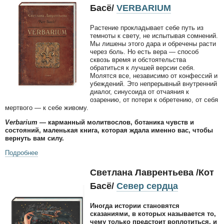
Басё/
VERBARIUM
Растение прокладывает себе путь из
темноты к свету, не испытывая сомнений.
Мы лишены этого дара и обречены расти
через боль. Но есть вера — способ
сквозь время и обстоятельства
обратиться к лучшей версии себя.
Молятся все, независимо от конфессий и
убеждений. Это непрерывный внутренний
диалог, синусоида от отчаяния к
озарению, от потери к обретению, от себя
мертвого — к себе живому.
V
erbarium
— карманный молитвослов, ботаника чувств и
состояний, маленькая книга, которая ждала именно вас, чтобы
вернуть вам силу.
Подробнее
Светлана Лаврентьева /Кот
Басё/
Север сердца
Иногда истории становятся
сказаниями, в которых называется то,
чему только предстоит воплотиться, и