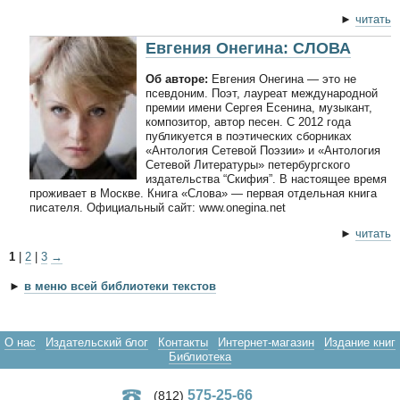
►
читать
Евгения Онегина: СЛОВА
Об авторе:
Евгения Онегина — это не
псевдоним. Поэт, лауреат международной
премии имени Сергея Есенина, музыкант,
композитор, автор песен. С 2012 года
публикуется в поэтических сборниках
«Антология Сетевой Поэзии» и «Антология
Сетевой Литературы» петербургского
издательства “Скифия”. В настоящее время
проживает в Москве. Книга «Слова» — первая отдельная книга
писателя. Официальный сайт: www.onegina.net
►
читать
1
|
2
|
3
→
►
в меню всей библиотеки текстов
О нас
Издательский блог
Контакты
Интернет-магазин
Издание книг
Библиотека
575-25-66
(812)