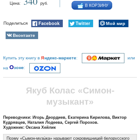
340
Цена:
руб.
В КОРЗИНУ
Facebook
Twitter
Мой мир
Поделиться
Вконтакте
я
Купить эту книгу в
ндекс-маркете
:
или
О
на
зоне
:
Якуб Колас «Симон-
музыкант»
Переводчики: Игорь Деордиев, Екатерина Кирилова, Виктор
Кудрявцев, Наталия Лодеева, Сергей Порохов.
Художник: Оксана Хейлик
Поэму «Сымон-музы́ка» называют сокровищницей белорусского