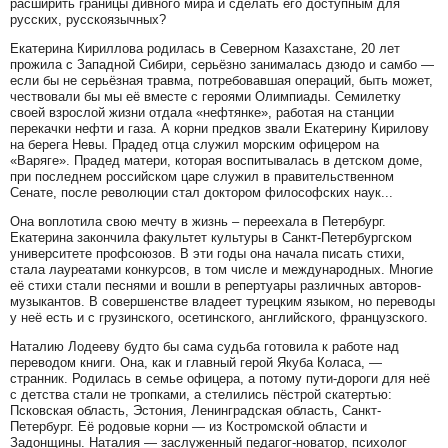
расширить границы дивного мира и сделать его доступным для
русских, русскоязычных?
Екатерина Кириллова родилась в Северном Казахстане, 20 лет
прожила с Западной Сибири, серьёзно занималась дзюдо и самбо —
если бы не серьёзная травма, потребовавшая операций, быть может,
чествовали бы мы её вместе с героями Олимпиады. Семилетку
своей взрослой жизни отдала «нефтянке», работая на станции
перекачки нефти и газа. А корни предков звали Екатерину Кирилову
на берега Невы. Прадед отца служил морским офицером на
«Варяге». Прадед матери, которая воспитывалась в детском доме,
при последнем российском царе служил в правительственном
Сенате, после революции стал доктором философских наук...
Она воплотила свою мечту в жизнь – переехала в Петербург.
Екатерина закончила факультет культуры в Санкт-Петербургском
университете профсоюзов. В эти годы она начала писать стихи,
стала лауреатами конкурсов, в том числе и международных. Многие
её стихи стали песнями и вошли в репертуары различных авторов-
музыкантов. В совершенстве владеет турецким языком, но переводы
у неё есть и с грузинского, осетинского, английского, французского.
Наталию Лодееву будто бы сама судьба готовила к работе над
переводом книги. Она, как и главный герой Якуба Коласа, —
странник. Родилась в семье офицера, а потому пути-дороги для неё
с детства стали не тропками, а стелились пёстрой скатертью:
Псковская область, Эстония, Ленинградская область, Санкт-
Петербург. Её родовые корни — из Костромской области и
Задонщины. Наталия — заслуженный педагог-новатор, психолог