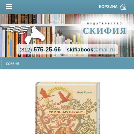
КОРЗИНА
575-25-66
(812)
skifiabook
@mail.ru
ПОЭЗИЯ