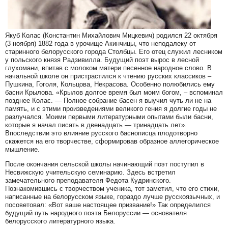
Якуб Колас (Константин Михайлович Мицкевич) родился 22 октября
(3 ноября) 1882 года в урочище Акинчицы, что неподалеку от
старинного белорусского города Столбцы. Его отец служил лесником
у польского князя Радзивилла. Будущий поэт вырос в лесной
глухомани, впитав с молоком матери песенное народное слово. В
начальной школе он пристрастился к чтению русских классиков –
Пушкина, Гоголя, Кольцова, Некрасова. Особенно полюбились ему
басни Крылова. «Крылов долгое время был моим богом, – вспоминал
позднее Колас. — Полное собрание басен я выучил чуть ли не на
память, и с этими произведениями великого гения я долгие годы не
разлучался. Моими первыми литературными опытами были басни,
которые я начал писать в двенадцать — тринадцать лет».
Впоследствии это влияние русского баснописца плодотворно
скажется на его творчестве, сформировав образное аллегорическое
мышление.
После окончания сельской школы начинающий поэт поступил в
Несвижскую учительскую семинарию. Здесь встретил
замечательного преподавателя Федота Кудринского.
Познакомившись с творчеством ученика, тот заметил, что его стихи,
написанные на белорусском языке, гораздо лучше русскоязычных, и
посоветовал: «Вот ваше настоящее призвание!» Так определился
будущий путь народного поэта Белоруссии — основателя
белорусского литературного языка.