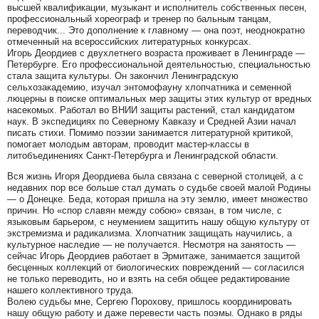
высшей квалификации, музыкант и исполнитель собственных песен,
профессиональный хореограф и тренер по бальным танцам,
переводчик... Это дополнение к главному — она поэт, неоднократно
отмеченный на всероссийских литературных конкурсах.
Игорь Деордиев с двухлетнего возраста проживает в Ленинграде —
Петербурге. Его профессиональной деятельностью, специальностью
стала защита культуры. Он закончил Ленинградскую
сельхозакадемию, изучал энтомофауну хлопчатника и семенной
люцерны в поиске оптимальных мер защиты этих культур от вредных
насекомых. Работал во ВНИИ защиты растений, стал кандидатом
наук. В экспедициях по Северному Кавказу и Средней Азии начал
писать стихи. Помимо поэзии занимается литературной критикой,
помогает молодым авторам, проводит мастер-классы в
литобъединениях Санкт-Петербурга и Ленинградской области.
Вся жизнь Игоря Деордиева была связана с северной столицей, а с
недавних пор все больше стал думать о судьбе своей малой Родины
— о Донецке. Беда, которая пришла на эту землю, имеет множество
причин. Но «спор славян между собою» связан, в том числе, с
языковым барьером, с неумением защитить нашу общую культуру от
экстремизма и радикализма. Хлопчатник защищать научились, а
культурное наследие — не получается. Несмотря на занятость —
сейчас Игорь Деордиев работает в Эрмитаже, занимается защитой
бесценных коллекций от биологических повреждений — согласился
не только переводить, но и взять на себя общее редактирование
нашего коллективного труда.
Волею судьбы мне, Сергею Порохову, пришлось координировать
нашу общую работу и даже перевести часть поэмы. Однако в ряды