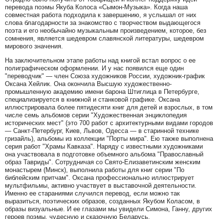
перевода поэмы Якуба Колоса «Сымон-Музыка». Когда наша
совместная работа подходила к завершению, я услышал от них
слова благодарности за знакомство с творчеством выдающегося
поэта и его необычайно музыкальным произведением, которое, без
сомнения, является шедевром славянской литературы, шедевром
мирового значения.
На заключительном этапе работы над книгой встал вопрос о ее
полиграфическом оформлении. И у нас появился еще один
"переводчик" — член Союза художников России, художник-график
Оксана Хейлик. Она окончила Высшую художественно-
промышленную академию имени барона Штиглица в Петербурге,
специализируется в книжной и станковой графике. Оксана
иллюстрировала более пятидесяти книг для детей и взрослых, в том
числе семь альбомов серии "Художественная энциклопедия
исторических мест" (это 700 работ с архитектурными видами городов
— Санкт-Петербург, Киев, Львов, Одесса — в старинной технике
гризайль), альбомы из коллекции "Порты мира". Ею также выполнена
серия работ "Храмы Кавказа". Наряду с известными художниками
она участвовала в подготовке объемного альбома "Православный
образ Тавриды". Сотрудничая со Свято-Елизаветинским женским
монастырем (Минск), выполнила работы для книг серии "По
библейским притчам". Оксана профессионально иллюстрирует
мультфильмы, активно участвует в выставочной деятельности.
Именно ее стараниями случился перевод, если можно так
выразиться, поэтических образов, созданных Якубом Коласом, в
образы визуальные. И ее глазами мы увидели Симона, Ганну, других
героев поэмы, чудесную и сказочную Беларусь.