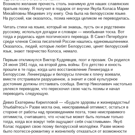
Возникло желание прочесть столь значимую для наших славянских
братьев поэму. Я получил в подарок от внучки Якуба Коласа Марии
Михайловны Мицкевич эту книгу. Она была на белорусском языке.
На русский, как оказалось, поэма никогда целиком не переводилась.
Читать стихи на языке, который не знаешь, пусть он и родственен
русскому, используя догадки и словари — неизбывная тоска. Вот
тогда и родилась идея поэтического перевода. В Санкт-Петербурге
среди членов Союза писателей России нашлись единомышленники.
Оказалось, людей, которые любят Белоруссию, ценят белорусский
язык, знают творчество Колоса, немало.
Первым откликнулся Виктор Кудрявцев, поэт и прозаик. Он родился
24 июня 1941 года, на второй день войны. Его детство и юность
прошли в те годы, когда шло восстановление Ленинграда и
Белоруссии. Ленинградцы и белорусы плечом к плечу воевали,
вместе отстраивали разрушенное, а значит и своё культурное
достояние должны отстаивать сообща. Виктор Николаевич настолько
увлекся переводом, что перескочил свою часть поэмы и начал
переводить следующую.
Девиз Екатерины Кирилловой — «Будьте здоровы и жизнерадостны!
Улыбайтесь!» Разве могла она, неисправимый оптимист, остаться в
стороне от работы над произведением поэта, тоже неисправимого
оптимиста, считавшего, что «счастье может быть полным только
тогда, когда все вокруг тебя ощущают себя счастливыми». Якуб
Колас подарил свою поэму белорусской молодёжи. Разве можно
было поэтессе-романтику и жизнелюбу отказаться от возможности