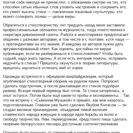
поэтов себя никогда не причислял, с обожанием смотрю на тех, кто
способен сетью обычных слов уловить настроение и сохранить его,
кто умеет высечь стихи — лаконичные языковые скульптуры, кто
может сотворить поэмы — целые миры.
Обратиться к стихотворчеству лет тридцать назад меня заставили
профессиональные обязанности журналиста, тогда ответственного
секретаря дивизионной газеты. Работа в многотиражке предполагает
общение с разными авторами, в том числе и с поэтами, хотя чаще —
с претендентами на это звание. И каждому из авторов нужно дать
аргументированный ответ. Как оценить, достойны ли вирши
публикации, если не разбираешься в стихосложении? Чтобы быть
судьей, надо знать законы. А если есть желание помочь, исправить
недочёты в стихах? Пришлось окунуться в теорию литературы,
пришлось научиться отличать ямб от хорея.
Однажды встретился с офицером-азербайджанцем, который
опубликовал стихотворный сборник на родном языке. Попросил
сделать подстрочник, а после декламации его стихов подобрал
размер. Вскоре первый перевод был готов. Те стихи затерялись, а
опыт остался. Потом были ещё какие-то пробы и эксперименты… Так
что на встречу с «Сымоном-Музыкой» я пришёл, как мне казалось,
подготовленным. Главное уже было сделано Якубом Коласом — он
создал великое произведение, объединив темой величия
славянского народа живущие в народе идеи борьбы за волю и
свободу творчества. Нам, переводчикам, предстояло лишь сделать
творение белорусского песняра доступным соотечественникам.
Отрадно было получить от товарищей и коллег поддержку идеи