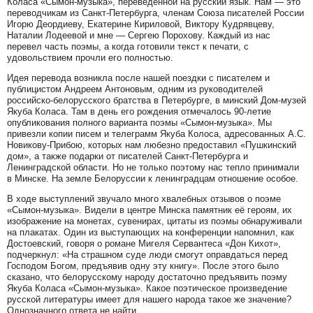
Коласа «Сымон-музыка», переведённой на русский язык. Нам — это
переводчикам из Санкт-Петербурга, членам Союза писателей России
Игорю Деордиеву, Екатерине Кириловой, Виктору Кудрявцеву,
Наталии Лодеевой и мне — Сергею Порохову. Каждый из нас
перевел часть поэмы, а когда готовили текст к печати, с
удовольствием прочли его полностью.
Идея перевода возникла после нашей поездки с писателем и
публицистом Андреем Антоновым, одним из руководителей
российско-белорусского братства в Петербурге, в минский Дом-музей
Якуба Коласа. Там в день его рождения отмечалось 90-летие
опубликования полного варианта поэмы «Сымон-музыка». Мы
привезли копии писем и телеграмм Якуба Колоса, адресованных А.С.
Новикову-Прибою, которых нам любезно предоставил «Пушкинский
дом», а также подарки от писателей Санкт-Петербурга и
Ленинградской области. Но не только поэтому нас тепло принимали
в Минске. На земле Белоруссии к ленинградцам отношение особое.
В ходе выступлений звучало много хвалебных отзывов о поэме
«Сымон-музыка». Видели в центре Минска памятник её героям, их
изображение на монетах, сувенирах, цитаты из поэмы обнаруживали
на плакатах. Один из выступающих на конференции напомнил, как
Достоевский, говоря о романе Мигеля Сервантеса «Дон Кихот»,
подчеркнул: «На страшном суде люди смогут оправдаться перед
Господом Богом, предъявив одну эту книгу». После этого было
сказано, что белорусскому народу достаточно предъявить поэму
Якуба Коласа «Сымон-музыка». Какое поэтическое произведение
русской литературы имеет для нашего народа такое же значение?
Однозначного ответа не найти.