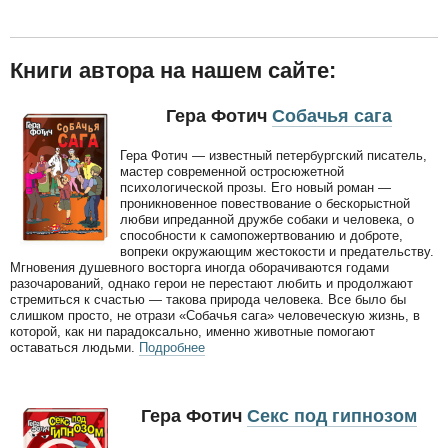
Книги автора на нашем сайте:
Гера Фотич
Собачья сага
Гера Фотич — известный петербургский писатель,
мастер современной остросюжетной
психологической прозы. Его новый роман —
проникновенное повествование о бескорыстной
любви ипреданной дружбе собаки и человека, о
способности к самопожертвованию и доброте,
вопреки окружающим жестокости и предательству.
Мгновения душевного восторга иногда оборачиваются годами
разочарований, однако герои не перестают любить и продолжают
стремиться к счастью — такова природа человека. Все было бы
слишком просто, не отрази «Собачья сага» человеческую жизнь, в
которой, как ни парадоксально, именно животные помогают
оставаться людьми.
Подробнее
Гера Фотич
Секс под гипнозом