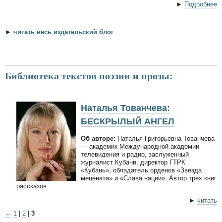
►
Подробнее
►
читать весь издательский блог
Библиотека текстов поэзии и прозы:
Наталья Тованчева:
БЕСКРЫЛЫЙ АНГЕЛ
Об авторе:
Наталья Григорьевна Тованчева
— академик Международной академии
телевидения и радио, заслуженный
журналист Кубани, директор ГТРК
«Кубань», обладатель орденов «Звезда
мецената» и «Слава нации». Автор трех книг
рассказов.
►
читать
←
1
|
2
|
3