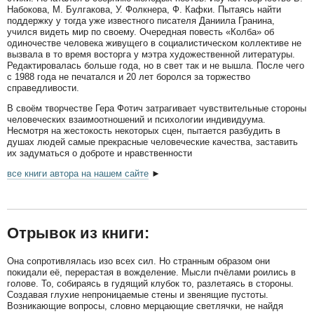
Набокова, М. Булгакова, У. Фолкнера, Ф. Кафки. Пытаясь найти
поддержку у тогда уже известного писателя Даниила Гранина,
учился видеть мир по своему. Очередная повесть «Колба» об
одиночестве человека живущего в социалистическом коллективе не
вызвала в то время восторга у мэтра художественной литературы.
Редактировалась больше года, но в свет так и не вышла. После чего
с 1988 года не печатался и 20 лет боролся за торжество
справедливости.
В своём творчестве Гера Фотич затрагивает чувствительные стороны
человеческих взаимоотношений и психологии индивидуума.
Несмотря на жестокость некоторых сцен, пытается разбудить в
душах людей самые прекрасные человеческие качества, заставить
их задуматься о доброте и нравственности
все книги автора на нашем сайте
►
Отрывок из книги:
Она сопротивлялась изо всех сил. Но странным образом они
покидали её, перерастая в вожделение. Мысли пчёлами роились в
голове. То, собираясь в гудящий клубок то, разлетаясь в стороны.
Создавая глухие непроницаемые стены и звенящие пустоты.
Возникающие вопросы, словно мерцающие светлячки, не найдя