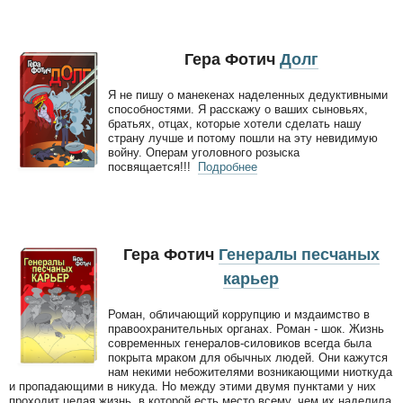
Гера Фотич
Долг
Я не пишу о манекенах наделенных дедуктивными
способностями. Я расскажу о ваших сыновьях,
братьях, отцах, которые хотели сделать нашу
страну лучше и потому пошли на эту невидимую
войну. Операм уголовного розыска
посвящается!!!
Подробнее
Гера Фотич
Генералы песчаных
карьер
Роман, обличающий коррупцию и мздаимство в
правоохранительных органах. Роман - шок. Жизнь
современных генералов-силовиков всегда была
покрыта мраком для обычных людей. Они кажутся
нам некими небожителями возникающими ниоткуда
и пропадающими в никуда. Но между этими двумя пунктами у них
проходит целая жизнь, в которой есть место всему, чем их наделила