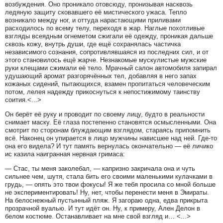
возбуждения. Оно проникало отовсюду, пронизывая насквозь
ледяную защиту сковавшего её мистического ужаса. Тепло
возникало между ног, и оттуда нарастающими приливами
расходилось по всему телу, переходя в жар. Наглые похотливые
взгляды всеядным огнеметом сжигали её одежду, проникая дальше
сквозь кожу, внутрь души, где ещё сохранялась частичка
независимого сознания, сопротивлявшаяся из последних сил, и от
этого становилось ещё жарче. Незнакомые мускулистые мужские
руки клещами сжимали её тело. Мрачный салон автомобиля запирал
удушающий аромат разгорячённых тел, добавляя в него запах
кожаных сидений, пытающихся, взамен пропитаться человеческим
потом, лелея надежду прикоснуться к непостижимому таинству
соития.<...>
Он берёт её руку и проводит по своему лицу, будто в реальности
снимает маску. Её глаза постепенно становятся осмысленными. Она
смотрит по сторонам блуждающим взглядом, стараясь припомнить
всё. Наконец он упирается в лицо мужчины нависшее над ней. Где-то
она его видела? И тут память вернулась окончательно — её личико
ис казила наигранная нервная гримаса:
— Стас, ты меня заколебал, — капризно закричала она и чуть
сильнее чем, шутя, стала бить его своими маленькими кулачками в
грудь, — опять это твои фокусы! Я же тебя просила со мной больше
не экспериментировать! Ну, нет, чтобы перенести меня в Эмираты.
На белоснежный пустынный пляж. Я загораю одна, едва прикрыта
прозрачной вуалью. И тут идёт он. Ну, к примеру, Ален Делон в
белом костюме. Останавливает на мне свой взгляд и… <...>