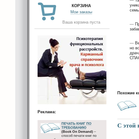
—
Т
уник
КОРЗИНА
семь
Мои заказы
Ваша корзина пуста
—
П
заба
—
Ве
но в
драч
СПА
Похожие к
Реклама:
ПЕЧАТЬ КНИГ ПО
С этой
ТРЕБОВАНИЮ
(Book On Demand)
–
способ печати книг по