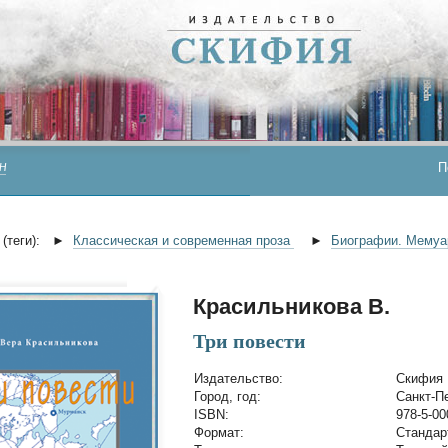
П
Н
(теги):
►
Классическая и современная проза
►
Биографии. Мему
Красильникова В.
Три повести
Издательство:
Скифия
Город, год:
Санкт-Пе
ISBN:
978-5-00
Формат:
Стандар