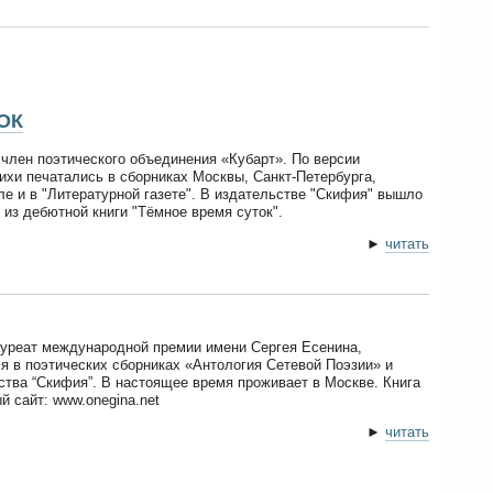
ОК
член поэтического объединения «Кубарт». По версии
ихи печатались в сборниках Москвы, Санкт-Петербурга,
ле и в "Литературной газете". В издательстве "Скифия" вышло
 из дебютной книги "Тёмное время суток".
►
читать
ауреат международной премии имени Сергея Есенина,
ся в поэтических сборниках «Антология Сетевой Поэзии» и
ства “Скифия”. В настоящее время проживает в Москве. Книга
 сайт: www.onegina.net
►
читать