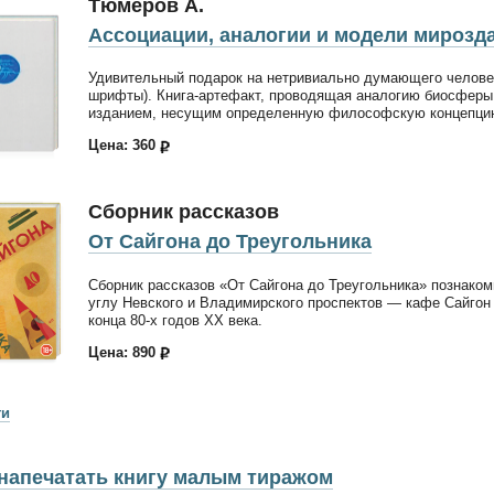
Тюмеров А.
Ассоциации, аналогии и модели мирозд
Удивительный подарок на нетривиально думающего челове
шрифты). Книга-артефакт, проводящая аналогию биосферы
изданием, несущим определенную философскую концепцию
Цена: 360
Сборник рассказов
От Сайгона до Треугольника
Сборник рассказов «От Сайгона до Треугольника» познаком
углу Невского и Владимирского проспектов — кафе Сайгон
конца 80-х годов ХХ века.
Цена: 890
ги
напечатать книгу малым тиражом