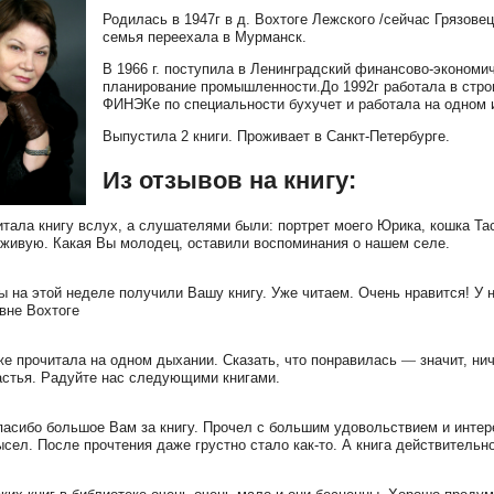
Родилась в 1947г в д. Вохтоге Лежского /сейчас Грязове
семья переехала в Мурманск.
В 1966 г. поступила в Ленинградский финансово-экономи
планирование промышленности.До 1992г работала в стро
ФИНЭКе по специальности бухучет и работала на одном и
Выпустила 2 книги. Проживает в Санкт-Петербурге.
Из отзывов на книгу:
тала книгу вслух, а слушателями были: портрет моего Юрика, кошка Тас
вживую. Какая Вы молодец, оставили воспоминания о нашем селе.
 на этой неделе получили Вашу книгу. Уже читаем. Очень нравится! У н
вне Вохтоге
е прочитала на одном дыхании. Сказать, что понравилась
—
значит, ни
астья. Радуйте нас следующими книгами.
асибо большое Вам за книгу. Прочел с большим удовольствием и интере
сел. После прочтения даже грустно стало как-то. А книга действительн