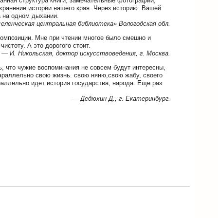
манная структура книги, замечательные фотографии,
охранение истории нашего края. Через историю Вашей
а на одном дыхании.
ленческая центральная библиотека» Вологодская обл.
композиции. Мне при чтении многое было смешно и
чистоту. А это дорогого стоит.
—
И. Никольская, доктор искусствоведения, г. Москва.
, что чужие воспоминания не совсем будут интересны,
параллельно свою жизнь. свою няню,свою жабу, своего
араллельно идет история государства, народа. Еще раз
—
Дедюхин Д., г. Екатеринбург.