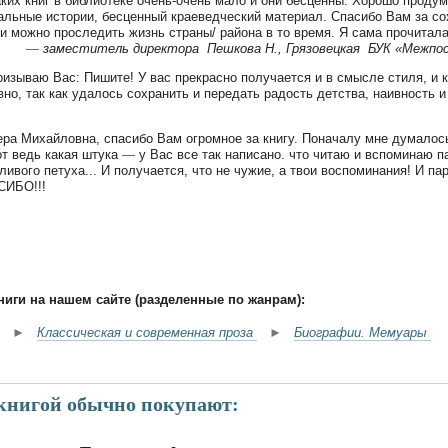
аких книг в библиотеке очень-очень мало и они бесценны. Хорошо проду
альные истории, бесценный краеведческий материал. Спасибо Вам за с
и можно проследить жизнь страны/ района в то время. Я сама прочитал
—
заместитель директора Пешкова Н., Грязовецкая БУК «Межпосе
ризываю Вас: Пишите! У вас прекрасно получается и в смысле стиля, и 
вно, так как удалось сохранить и передать радость детства, наивность и 
ра Михайловна, спасибо Вам огромное за книгу. Поначалу мне думалось
от ведь какая штука
—
у Вас все так написано. что читаю и вспоминаю 
ливого петуха... И получается, что не чужие, а твои воспоминания! И п
СИБО!!!
ниги на нашем сайте (разделенные по жанрам):
►
Классическая и современная проза
►
Биографии. Мемуары
 книгой обычно покупают: