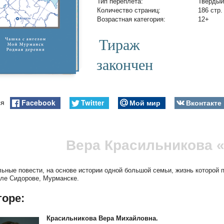
Тип переплета:
Твердый
Количество страниц:
186 стр.
Возрастная категория:
12+
Тираж
закончен
Facebook
Twitter
Мой мир
Вконтакте
ся
Вера Красильникова «
ьные повести, на основе истории одной большой семьи, жизнь которой 
еле Сидорове, Мурманске.
торе:
Красильникова Вера Михайловна.