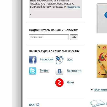
мере необходимости и малыми
тиражами. От одного экземпляра. С
выплатой автору гонорара. ►
подробнее
*
Подпишитесь на наши новости
:
OK
Наши ресурсы в социальных сетях:
Facebook
ЖЖ
Twitter
Вконтакте
Дзен
►
все кни
RSS