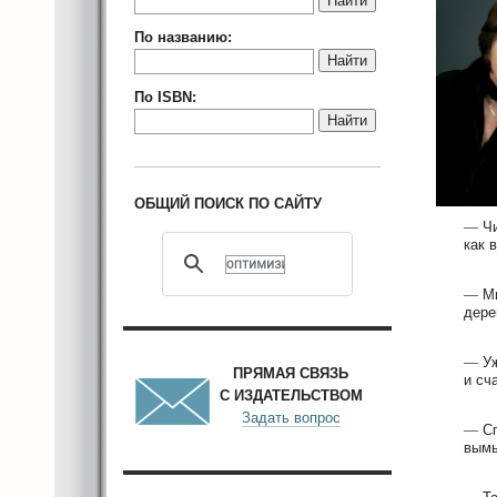
Найти
По названию:
Найти
По ISBN:
Найти
ОБЩИЙ ПОИСК ПО САЙТУ
—
Чи
как 
—
Мы
дере
—
Уж
ПРЯМАЯ СВЯЗЬ
и сч
С ИЗДАТЕЛЬСТВОМ
Задать вопрос
—
Сп
вымы