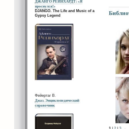
ДЖАНГО РЕЙНХАРДТ: «Я
проснулся!»
DJANGO. The Life and Music of a
Библиот
Gypsy Legend
Фейертаг В.
Джаз. Энциклопедический
справочник
1
|
2
|
3
→