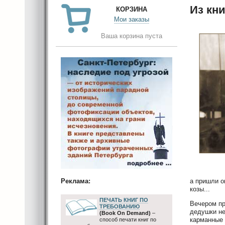
Из кни
КОРЗИНА
Мои заказы
Ваша корзина пуста
а пришли о
Реклама:
козы...
ПЕЧАТЬ КНИГ ПО
Вечером пр
ТРЕБОВАНИЮ
дедушки не
(Book On Demand)
–
карманные 
способ печати книг по