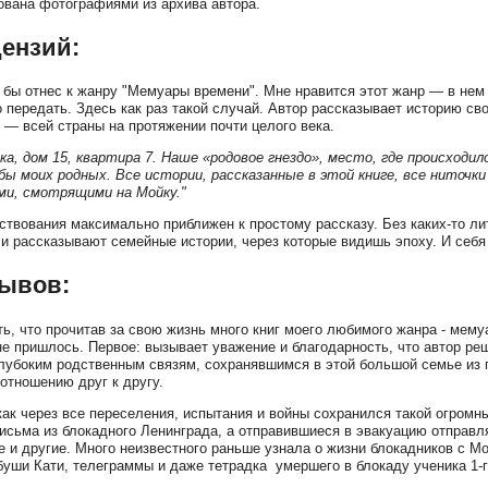
вана фотографиями из архива автора.
цензий:
я бы отнес к жанру "Мемуары времени". Мне нравится этот жанр — в нем 
о передать. Здесь как раз такой случай. Автор рассказывает историю сво
 — всей страны на протяжении почти целого века.
ка, дом 15, квартира 7. Наше «родовое гнездо», место, где происход
бы моих родных. Все истории, рассказанные в этой книге, все ниточк
ми, смотрящими на Мойку."
ствования максимально приближен к простому рассказу. Без каких-то л
 и рассказывают семейные истории, через которые видишь эпоху. И себя 
зывов:
ть, что прочитав за свою жизнь много книг моего любимого жанра - мему
не пришлось. Первое: вызывает уважение и благодарность, что автор ре
лубоким родственным связям, сохранявшимся в этой большой семье из 
 отношению друг к другу.
как через все переселения, испытания и войны сохранился такой огромн
исьма из блокадного Ленинграда, а отправившиеся в эвакуацию отправля
е и другие. Много неизвестного раньше узнала о жизни блокадников с М
буши Кати, телеграммы и даже тетрадка умершего в блокаду ученика 1-г