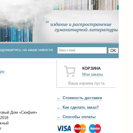
одпишитесь на наши новости:
OK
КОРЗИНА
ары
Мои заказы
Ваша корзина пуста
→ Стоимость доставки
→ Как сделать заказ?
говый Дом «Скифия»
→ Способы оплаты
 2018
ижный
т