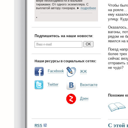
мере необходимости и малыми
тиражами. От одного экземпляра. С
Чтобы было 
выплатой автору гонорара. ►
подробнее
на рояле… 
ему казало
*
улицу. Куд
Оказалось,
вагоны, по
Подпишитесь на наши новости
:
рядом не б
явился на 
OK
Поезд напр
более трех
сейчас вез
Наши ресурсы в социальных сетях:
отправить 
не чудо?
Facebook
ЖЖ
Twitter
Вконтакте
Похожие к
Дзен
С этой
RSS