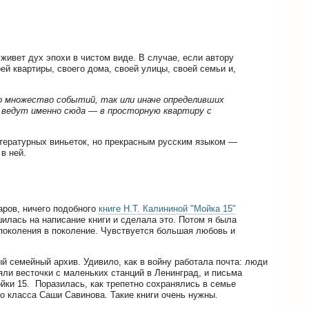
живет дух эпохи в чистом виде. В случае, если автору
ей квартиры, своего дома, своей улицы, своей семьи и,
ило множество событий, так или иначе определивших
и ведут именно сюда — в просторную квартиру с
итературных виньеток, но прекрасным русским языком —
в ней.
аров, ничего подобного
книге Н.Т. Калининой "Мойка 15"
шилась на написание книги и сделала это. Потом я была
поколения в поколение. Чувствуется большая любовь и
ый семейный архив. Удивило, как в войну работала почта: люди
ли весточки с маленьких станций в Ленинград, и письма
ойки 15. Поразилась, как трепетно сохранялись в семье
о класса Саши Савинова. Такие книги очень нужны.