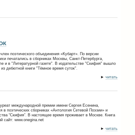
ОК
член поэтического объединения «Кубарт». По версии
ихи печатались в сборниках Москвы, Санкт-Петербурга,
ле и в "Литературной газете". В издательстве "Скифия" вышло
 из дебютной книги "Тёмное время суток".
►
читать
ауреат международной премии имени Сергея Есенина,
ся в поэтических сборниках «Антология Сетевой Поэзии» и
ства “Скифия”. В настоящее время проживает в Москве. Книга
 сайт: www.onegina.net
►
читать