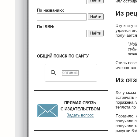
Найти
иллюстриро
По названию:
Из ре
Найти
Эту книгу 
По ISBN:
удается ег
Найти
получается
"Мой
судь
окна
ОБЩИЙ ПОИСК ПО САЙТУ
Стиль пове
именно так
Из от
Хочу сказа
встречать 
поражена г
ПРЯМАЯ СВЯЗЬ
теплота по
С ИЗДАТЕЛЬСТВОМ
Задать вопрос
Поразило, 
получали п
получали т
рисунки ба