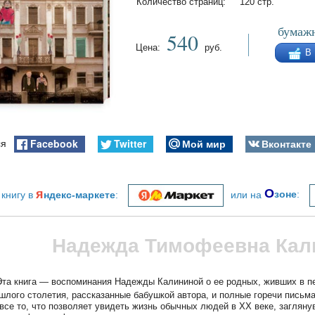
Количество страниц:
120 стр.
бумажн
540
Цена:
руб.
В
Facebook
Twitter
Мой мир
Вконтакте
ся
я
О
 книгу в
ндекс-маркете
:
или на
зоне
:
Надежда Тимофеевна Кал
та книга — воспоминания Надежды Калининой о ее родных, живших в пе
шлого столетия, рассказанные бабушкой автора, и полные горечи письм
все то, что позволяет увидеть жизнь обычных людей в XX веке, заглянув