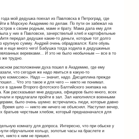
 года мой дедушка поехал из Павловска в Петроград, где
йти в Морскую Академию по делам. По пути он забежал на
остров к своим родным, маме и брату. Мама дала ему для
 была у них в Павловске, зачерствелый хлеб и картофельные
Митя передал дедушке какие-то деньги, которые тот долго
о крупную сумму. Андрей очень обрадовался: Кате обувь
тов и еще много чего! Бабушка тогда ходила в дедушкиных
евязанных веревками... И это не было необычным — все в то
к же трудно.
расном расположении духа пошел в Академию, где ему
зали, что сегодня же надо явиться в какую-то
ую комиссию». Надо — значит, надо. Дисциплина прежде
 пошел… Что это такое и для чего — никто не понимал.
се в здании Второго флотского Балтийского экипажа на
. Как рассказывал мне дедушка, офицеров было много, всех
чали и предлагали пройти в зал. Зал наполнялся военными
ерами, было очень шумно: встречались люди, которые давно
.. Время шло — никто им ничего не объяснял. Наступил вечер,
сех братьев черствым хлебом, который предназначался для
дельную комнату для допроса. Интересно, что при обыске у
рнули обручальное кольцо, золотые часы на браслете и
л, никто к ним не пришел.