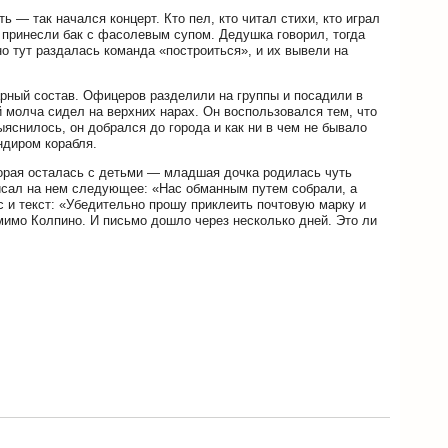
ть — так начался концерт. Кто пел, кто читал стихи, кто играл
 принесли бак с фасолевым супом. Дедушка говорил, тогда
но тут раздалась команда «построиться», и их вывели на
варный состав. Офицеров разделили на группы и посадили в
й молча сидел на верхних нарах. Он воспользовался тем, что
ыяснилось, он добрался до города и как ни в чем не бывало
ндиром корабля.
торая осталась с детьми — младшая дочка родилась чуть
писал на нем следующее: «Нас обманным путем собрали, а
с и текст: «Убедительно прошу приклеить почтовую марку и
 мимо Колпино. И письмо дошло через несколько дней. Это ли