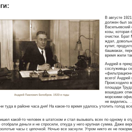
ги:
В августе 1921
должен был за
Васильевский 
козы, которая
очистки. Брат 
ждал, довольн
купит, продук
башмаках, пер
время жили та
Андрей в прек
сослуживцы ска
«фильтрационн
всего! Андрей
Происходило в
площади Труда
вошедших отме
морскими офиц
не виделись. .
ни туда в районе часа дня! На какое-то время удалось утолить голод в
ишел какой-то человек в штатском и стал вызывать всех по одному в от
 отобрали деньги и не спросили, откуда у него крупная сумма. Даже ве
золотые часы с цепочкой. Ночью все заснули. Утром никто их не покорми