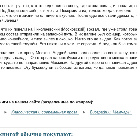
не так грустно, кто-то поднялся на сцену, где стоял рояль, и начал игра
Подбадривали себя, как могли. Покормили их, только когда стемнело —
сь, что он в жизни не ел ничего вкуснее. После еды все стали дремать, 
а? Зачем?
 что их повели на Николаевский (Московский) вокзал, где уже стоял то
том состав отправили на запасной путь. В их вагоне был офицер, которы
ыло конвойного, и тихо вылез в окошко. Никто его не выдал. Как потом в
место своей службы. Его никто ни о чем не спросил. А ведь он был кома
авлялся в сторону Москвы. Андрей очень волновался за свою жену, ко
 недель назад... Он оторвал клочок бумаги от продуктового мешка и на
ут куда-то по направлению Москвы». На другой стороне он написал адре
это письмо». Эту бумажку он выбросил из вагона, когда поезд проезжал
ниги на нашем сайте (разделенные по жанрам):
►
Классическая и современная проза
►
Биографии. Мемуары
 книгой обычно покупают: