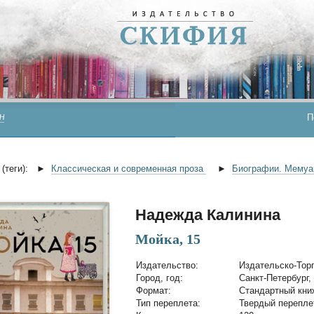
П
Н
(теги):
►
Классическая и современная проза
►
Биографии. Мему
Надежда Калинина
Мойка, 15
Издательство:
Издательско-Тор
Город, год:
Санкт-Петербург,
Формат:
Стандартный кн
Тип переплета:
Твердый перепле