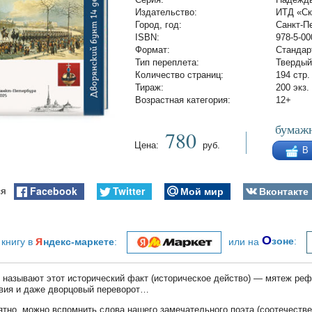
Издательство:
ИТД «С
Город, год:
Санкт-Пе
ISBN:
978-5-00
Формат:
Стандар
Тип переплета:
Твердый
Количество страниц:
194 стр.
Тираж:
200 экз.
Возрастная категория:
12+
бумажн
780
Цена:
руб.
В
Facebook
Twitter
Мой мир
Вконтакте
ся
я
О
 книгу в
ндекс-маркете
:
или на
зоне
:
 называют этот исторический факт (историческое действо) — мятеж реф
вия и даже дворцовый переворот…
оятно, можно вспомнить слова нашего замечательного поэта (соотечеств