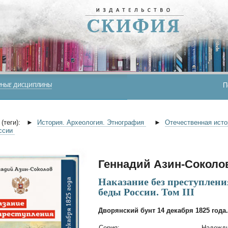
П
РНЫЕ ДИСЦИПЛИНЫ
(теги):
►
История. Археология. Этнография
►
Отечественная ист
оссии
Геннадий Азин-Соколо
Наказание без преступлени
беды России. Том III
Дворянский бунт 14 декабря 1825 года.
Cерия:
Надежды