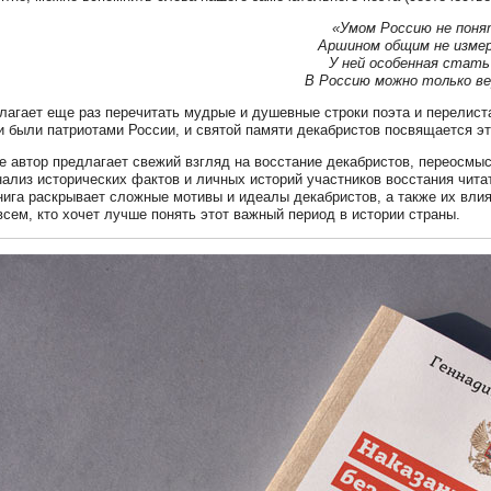
«Умом Россию не поня
Аршином общим не изме
У ней особенная стат
В Россию можно только ве
лагает еще раз перечитать мудрые и душевные строки поэта и перелиста
и были патриотами России, и святой памяти декабристов посвящается эт
ге автор предлагает свежий взгляд на восстание декабристов, переосмы
нализ исторических фактов и личных историй участников восстания чита
нига раскрывает сложные мотивы и идеалы декабристов, а также их вли
всем, кто хочет лучше понять этот важный период в истории страны.