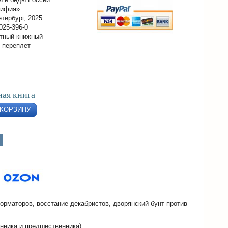
кифия»
тербург, 2025
025-396-0
тный книжный
 переплет
ая книга
 КОРЗИНУ
орматоров, восстание декабристов, дворянский бунт против
енника и предшественника):