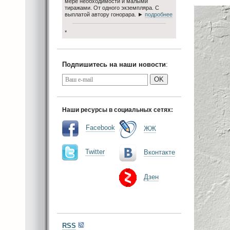
мере необходимости и малыми
тиражами. От одного экземпляра. С
выплатой автору гонорара. ►
подробнее
*
Подпишитесь на наши новости
:
OK
Наши ресурсы в социальных сетях:
Facebook
ЖЖ
Twitter
Вконтакте
Дзен
RSS