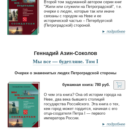
Второй том задуманной автором серии книг
"Жили или служили на Петроградской", т.е.
очерки о людях, которые так или иначе
связаны с городом на Неве и ее
исторической частью – Петербургской
(Петроградской) стороной.
► подробнее
Геннадий Азин-Соколов
Мы все — будетляне. Том I
Очерки о знаменитых людях Петроградской стороны
бумажная книга: 780 руб.
О чем эта книга? Она об истории города на
Неве, два века бывшего столицей
государства Российского. Эта книга о тех,
кем город может гордится, начиная с его
отца-создателя Петра I — первого
императора России.
► подробнее