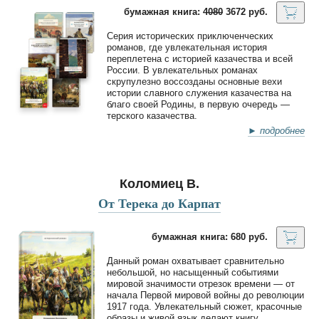
бумажная книга:
4080
3672 руб.
Серия исторических приключенческих
романов, где увлекательная история
переплетена с историей казачества и всей
России. В увлекательных романах
скрупулезно воссозданы основные вехи
истории славного служения казачества на
благо своей Родины, в первую очередь —
терского казачества.
► подробнее
Коломиец В.
От Терека до Карпат
бумажная книга: 680 руб.
Данный роман охватывает сравнительно
небольшой, но насыщенный событиями
мировой значимости отрезок времени — от
начала Первой мировой войны до революции
1917 года. Увлекательный сюжет, красочные
образы и живой язык делают книгу