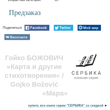
Предзаказ
Facebook
Twitter
Мой мир
Поделиться
Вконтакте
Гойко БОЖОВИЧ
«Карта и другие
стихотворения» /
Gojko Božović
«Mapa»
купить все книги серии "СЕРБИКА" со скидкой
►