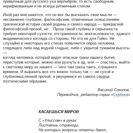
привычным для русского уха верлибром, то есть свободным,
нерифмованным и не всегда ритмичным стихом.
Иной раз мне кажется, что он мог бы высказать свои мысли —
несомненно глубокие, философские, отмеченные осмыслением
трагической истории своей родины и своего народа — прекрасной
философской прозой, но… Проза такой глубины и серьезности
требует некоторой сухости, отстраненности, многословности, эдакого
академического взгляда со стороны. Но это не для Гойко. Не
случайно в некоторых его стихах появляется образ человека,
глядящего либо над водной гладью, либо с укрытой туманом высоты
—
взгляд человека, который видит опасные грани нашего бытия,
переступив которые, можно или рухнуть в ад, или — спастись, выйти
к светлому миру из нашего — чего там греха таить, страшного
времени. И выразить все это можно только так — не сухой и
глубокомысленной прозой, а рвущимися из самого сердца
поэтическими образами.
Василий Соколов,
Переводчик, редактор серии «
Сербика
»
КАСАЕШЬСЯ МИРОВ
С «Улиссом» в руках
Листаешь страницы,
На которых вопросы ответы дают,