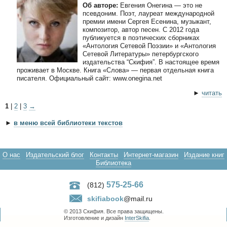
Об авторе:
Евгения Онегина — это не
псевдоним. Поэт, лауреат международной
премии имени Сергея Есенина, музыкант,
композитор, автор песен. С 2012 года
публикуется в поэтических сборниках
«Антология Сетевой Поэзии» и «Антология
Сетевой Литературы» петербургского
издательства “Скифия”. В настоящее время
проживает в Москве. Книга «Слова» — первая отдельная книга
писателя. Официальный сайт: www.onegina.net
►
читать
1
|
2
|
3
→
►
в меню всей библиотеки текстов
О нас
Издательский блог
Контакты
Интернет-магазин
Издание книг
Библиотека
575-25-66
(812)
skifiabook
@mail.ru
© 2013 Скифия. Все права защищены.
Изготовление и дизайн
InterSkifia
.