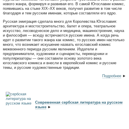
нового жанра, формируя и развивая его. В самой Югославии комикс,
появившись на стыке XIX–XX веков, получил развитие в том числе
благодаря и тем русским именам, которые составляли его ядро.
Русская эмиграция сделала много для Королевства Югославия:
архитектура и мостостроительство, балет и опера, театральное
искусство, лесоводческое дело и медицина, машиностроение, наука
и философия — всюду встречаются русские имена. А когда речь
идет о развитии такого жанра как комикс, то русских имен настолько
много, что возникает искушение назвать югославский комикс
межвоенного периода русским явлением. Издатели и
предприниматели, художники и сценаристы, переводчики и
популяризаторы — они составили основу золотого века
югославского комикса и внесли в европейский комикс и русские
темы, и русские художественные традиции.
Подробнее
►
Современная сербская литература на русском
языке
►