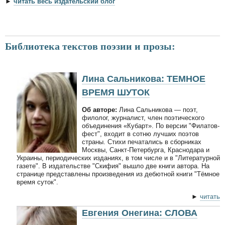
►
читать весь издательский блог
Библиотека текстов поэзии и прозы:
Лина Сальникова: ТЕМНОЕ
ВРЕМЯ ШУТОК
Об авторе:
Лина Сальникова — поэт,
филолог, журналист, член поэтического
объединения «Кубарт». По версии "Филатов-
фест", входит в сотню лучших поэтов
страны. Стихи печатались в сборниках
Москвы, Санкт-Петербурга, Краснодара и
Украины, периодических изданиях, в том числе и в "Литературной
газете". В издательстве "Скифия" вышло две книги автора. На
странице представлены произведения из дебютной книги "Тёмное
время суток".
►
читать
Евгения Онегина: СЛОВА