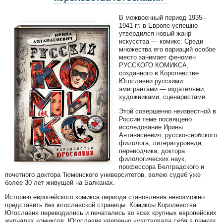
В межвоенный период 1935–
1941 гг. в Европе успешно
утвердился новый жанр
искусства — комикс. Среди
множества его вариаций особое
место занимает феномен
РУССКОГО КОМИКСА,
созданного в Королевстве
Югославии русскими
эмигрантами — издателями,
художниками, сценаристами.
Этой совершенно неизвестной в
России теме посвящено
исследование Ирины
Антанасиевич, русско-сербского
филолога, литературоведа,
переводчика, доктора
филологических наук,
профессора Белградского и
почетного доктора Тюменского университетов, волею судеб уже
более 30 лет живущей на Балканах.
Историю европейского комикса периода становления невозможно
представить без югославской страницы. Комиксы Королевства
Югославия переводились и печатались во всех крупных европейских
журналах комиксов. Югославия уверенно чувствовала себя в рамках