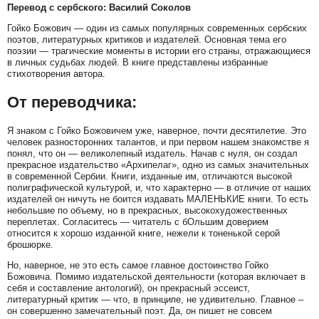
Перевод с сербского: Василий Соколов
Гойко Божович — один из самых популярных современных сербских
поэтов, литературных критиков и издателей. Основная тема его
поэзии — трагические моменты в истории его страны, отражающиеся
в личных судьбах людей. В книге представлены избранные
стихотворения автора.
От переводчика:
Я знаком с Гойко Божовичем уже, наверное, почти десятилетие. Это
человек разносторонних талантов, и при первом нашем знакомстве я
понял, что он — великолепный издатель. Начав с нуля, он создал
прекрасное издательство «Архипелаг», одно из самых значительных
в современной Сербии. Книги, изданные им, отличаются высокой
полиграфической культурой, и, что характерно — в отличие от наших
издателей он ничуть не боится издавать МАЛЕНЬКИЕ книги. То есть
небольшие по объему, но в прекрасных, высокохудожественных
переплетах. Согласитесь — читатель с бОльшим доверием
относится к хорошо изданной книге, нежели к тоненькой серой
брошюрке.
Но, наверное, не это есть самое главное достоинство Гойко
Божовича. Помимо издательской деятельности (которая включает в
себя и составление антологий), он прекрасный эссеист,
литературный критик — что, в принципе, не удивительно. Главное –
он совершенно замечательный поэт. Да, он пишет не совсем