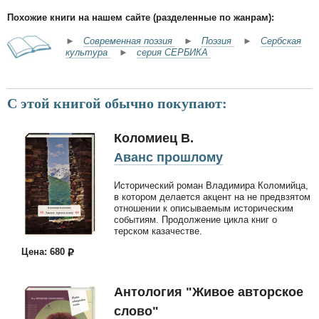
Похожие книги на нашем сайте (разделенные по жанрам):
►
Современная поэзия
►
Поэзия
►
Сербская
культура
►
серия СЕРБИКА
С этой книгой обычно покупают:
Коломиец В.
Аванс прошлому
Исторический роман Владимира Коломийца,
в котором делается акцент на не предвзятом
отношении к описываемым историческим
событиям. Продолжение цикла книг о
терском казачестве.
Цена: 680
Антология "Живое авторское
слово"