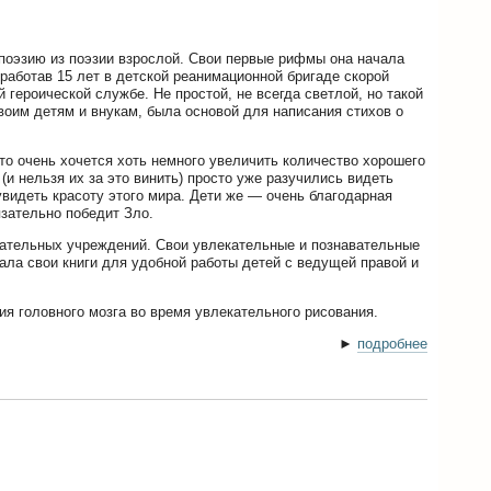
поэзию из поэзии взрослой. Свои первые рифмы она начала
работав 15 лет в детской реанимационной бригаде скорой
героической службе. Не простой, не всегда светлой, но такой
воим детям и внукам, была основой для написания стихов о
то очень хочется хоть немного увеличить количество хорошего
(и нельзя их за это винить) просто уже разучились видеть
увидеть красоту этого мира. Дети же — очень благодарная
язательно победит Зло.
вательных учреждений. Свои увлекательные и познавательные
ла свои книги для удобной работы детей с ведущей правой и
я головного мозга во время увлекательного рисования.
►
подробнее