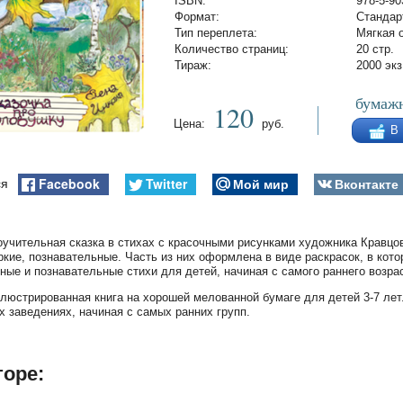
ISBN:
978-5-90
Формат:
Стандар
Тип переплета:
Мягкая 
Количество страниц:
20 стр.
Тираж:
2000 экз
бумажн
120
Цена:
руб.
В
Facebook
Twitter
Мой мир
Вконтакте
ся
оучительная сказка в стихах с красочными рисунками художника Кравц
ркие, познавательные. Часть из них оформлена в виде раскрасок, в кот
ные и познавательные стихи для детей, начиная с самого раннего возра
люстрированная книга на хорошей мелованной бумаге для детей 3-7 лет
 заведениях, начиная с самых ранних групп.
торе: