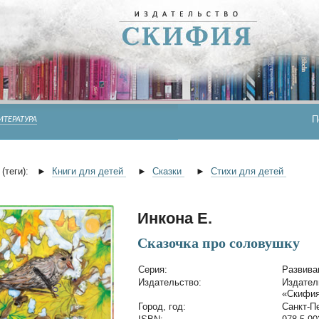
П
ИТЕРАТУРА
(теги):
►
Книги для детей
►
Сказки
►
Стихи для детей
Инкона Е.
Сказочка про соловушку
Cерия:
Развива
Издательство:
Издател
«Скифи
Город, год:
Санкт-Пе