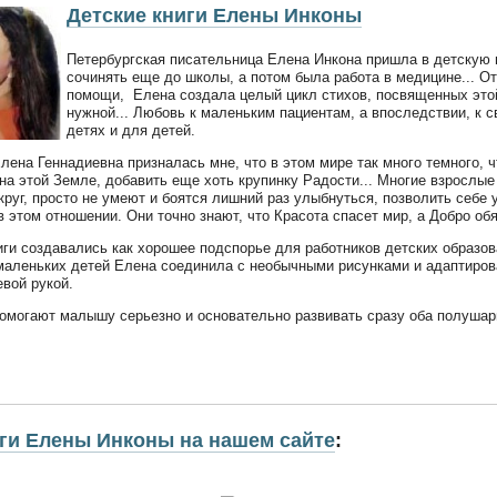
Детские книги Елены Инконы
Петербургская писательница Елена Инкона пришла в детскую 
сочинять еще до школы, а потом была работа в медицине... От
помощи, Елена создала целый цикл стихов, посвященных этой 
нужной... Любовь к маленьким пациентам, а впоследствии, к с
детях и для детей.
ена Геннадиевна призналась мне, что в этом мире так много темного, ч
 на этой Земле, добавить еще хоть крупинку Радости... Многие взрослые 
круг, просто не умеют и боятся лишний раз улыбнуться, позволить себе 
в этом отношении. Они точно знают, что Красота спасет мир, а Добро об
иги создавались как хорошее подспорье для работников детских образо
маленьких детей Елена соединила с необычными рисунками и адаптирова
вой рукой.
помогают малышу серьезно и основательно развивать сразу оба полушари
иги Елены Инконы на нашем сайте
: