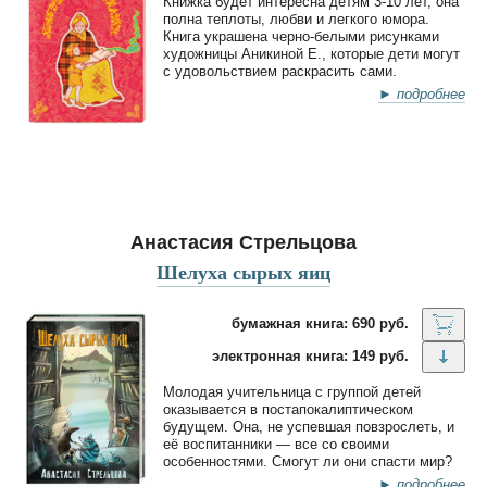
Книжка будет интересна детям 3-10 лет, она
полна теплоты, любви и легкого юмора.
Книга украшена черно-белыми рисунками
художницы Аникиной Е., которые дети могут
с удовольствием раскрасить сами.
► подробнее
Анастасия Стрельцова
Шелуха сырых яиц
бумажная книга: 690 руб.
электронная книга: 149 руб.
Молодая учительница с группой детей
оказывается в постапокалиптическом
будущем. Она, не успевшая повзрослеть, и
её воспитанники — все со своими
особенностями. Смогут ли они спасти мир?
► подробнее