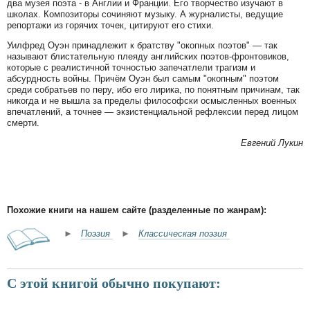
два музея поэта - в Англии и Франции. Его творчество изучают в
школах. Композиторы сочиняют музыку. А журналисты, ведущие
репортажи из горячих точек, цитируют его стихи.
Уилфред Оуэн принадлежит к братству "окопных поэтов" — так
называют блистательную плеяду английских поэтов-фронтовиков,
которые с реалистичной точностью запечатлели трагизм и
абсурдность войны. Причём Оуэн был самым "окопным" поэтом
среди собратьев по перу, ибо его лирика, по понятным причинам, так
никогда и не вышла за пределы философски осмысленных военных
впечатлений, а точнее — экзистенциальной рефлексии перед лицом
смерти.
Евгений Лукин
Похожие книги на нашем сайте (разделенные по жанрам):
►
Поэзия
►
Классическая поэзия
С этой книгой обычно покупают: