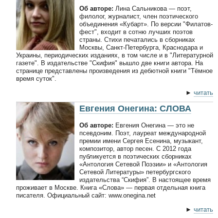
Об авторе:
Лина Сальникова — поэт,
филолог, журналист, член поэтического
объединения «Кубарт». По версии "Филатов-
фест", входит в сотню лучших поэтов
страны. Стихи печатались в сборниках
Москвы, Санкт-Петербурга, Краснодара и
Украины, периодических изданиях, в том числе и в "Литературной
газете". В издательстве "Скифия" вышло две книги автора. На
странице представлены произведения из дебютной книги "Тёмное
время суток".
►
читать
Евгения Онегина: СЛОВА
Об авторе:
Евгения Онегина — это не
псевдоним. Поэт, лауреат международной
премии имени Сергея Есенина, музыкант,
композитор, автор песен. С 2012 года
публикуется в поэтических сборниках
«Антология Сетевой Поэзии» и «Антология
Сетевой Литературы» петербургского
издательства “Скифия”. В настоящее время
проживает в Москве. Книга «Слова» — первая отдельная книга
писателя. Официальный сайт: www.onegina.net
►
читать