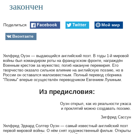
закончен
Facebook
Twitter
Мой мир
Поделиться
Вконтакте
Уилфред Оуэн — выдающийся английский поэт. В годы 1-й мировой
войны был командиром роты на французском фронте, награждён
Военным крестом за мужество; погиб накануне перемирия. Его
творчество оказало сильное влияние на английскую поэзию, но в
России он оставался малоизвестным. Полный перевод сборника
"Поэмы" вперые осуществлён переводчиком Евгением Лукиным.
Из предисловия:
Оуэн открыл, как из реальности ужаса
и проклятий можно создавать поэзию.
Зигфрид Сассун
Уилфред Эдвард Солтер Оуэн — самый известный английский поэт
первой мировой войны. О нём снят художественный фильм. Открыты