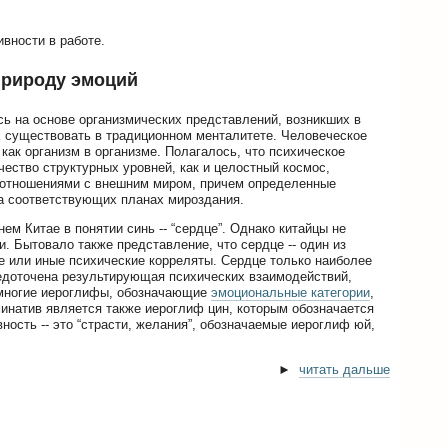
вности в работе.
природу эмоций
сь на основе организмических представлений, возникших в
 существовать в традиционном менталитете. Человеческое
как организм в организме. Полагалось, что психическое
чество структурных уровней, как и целостный космос,
оотношениями с внешним миром, причем определенные
на соответствующих планах мироздания.
м Китае в понятии синь -- “сердце”. Однако китайцы не
. Бытовало также представление, что сердце -- один из
те или иные психические корреляты. Сердце только наиболее
средоточена результирующая психических взаимодействий,
 многие иероглифы, обозначающие
эмоциональные категории
,
натив является также иероглиф цин, которым обозначается
ость -- это “страсти, желания”, обозначаемые иероглиф юй,
►
читать дальше