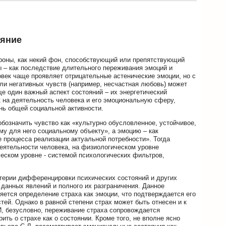
ояние
ороны, как некий фон, способствующий или препятствующий
ы – как последствие длительного переживания эмоций и
овек чаще проявляет отрицательные астенические эмоции, но с
ли негативных чувств (например, несчастная любовь) может
е один важный аспект состояний – их энергетический
 на деятельность человека и его эмоциональную сферу,
ень общей социальной активности.
бозначить чувство как «культурно обусловленное, устойчивое,
у для него социальному объекту», а эмоцию – как
 процесса реализации актуальной потребности». Тогда
еятельности человека, на физиологическом уровне
еском уровне - системой психологических фильтров,
терии дифференцировки психических состояний и других
данных явлений и полного их разграничения. Данное
тся определение страха как эмоции, что подтверждается его
ей. Однако в равной степени страх может быть отнесен и к
И, безусловно, переживание страха сопровождается
ть о страхе как о состоянии. Кроме того, не вполне ясно