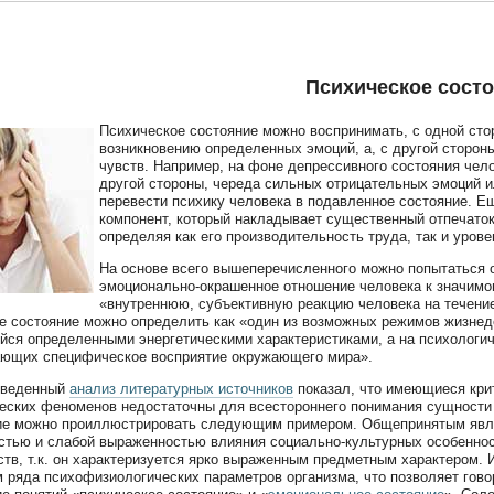
Психическое сост
Психическое состояние можно воспринимать, с одной ст
возникновению определенных эмоций, а, с другой сторон
чувств. Например, на фоне депрессивного состояния чел
другой стороны, череда сильных отрицательных эмоций и
перевести психику человека в подавленное состояние. Ещ
компонент, который накладывает существенный отпечаток
определяя как его производительность труда, так и уров
На основе всего вышеперечисленного можно попытаться о
эмоционально-окрашенное отношение человека к значимом
«внутреннюю, субъективную реакцию человека на течение
е состояние можно определить как «один из возможных режимов жизнед
ся определенными энергетическими характеристиками, а на психологич
ающих специфическое восприятие окружающего мира».
оведенный
анализ литературных источников
показал, что имеющиеся кри
еских феноменов недостаточны для всестороннего понимания сущности 
е можно проиллюстрировать следующим примером. Общепринятым являе
стью и слабой выраженностью влияния социально-культурных особенност
ств, т.к. он характеризуется ярко выраженным предметным характером. 
 ряда психофизиологических параметров организма, что позволяет говори