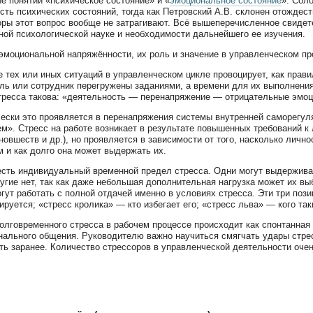
е понятий «психическое состояние» и «
эмоциональное состояние
». Сол
сть психических состояний, тогда как Петровский А.В. склонен отождес
оры этот вопрос вообще не затрагивают. Всё вышеперечисленное свидет
ной психологической науке и необходимости дальнейшего ее изучения.
эмоциональной напряжённости, их роль и значение в управленческом пр
 тех или иных ситуаций в управленческом цикле провоцирует, как прави
ль или сотрудник перегружены заданиями, а времени для их выполнения 
ресса такова: «деятельность — перенапряжение — отрицательные эмоц
ески это проявляется в перенапряжения системы внутренней саморегуля
м». Стресс на работе возникает в результате повышенных требований к 
новшеств и др.), но проявляется в зависимости от того, насколько личн
м и как долго она может выдержать их.
есть индивидуальный временной предел стресса. Одни могут выдержива
ругие нет, так как даже небольшая дополнительная нагрузка может их вы
огут работать с полной отдачей именно в условиях стресса. Эти три пози
ируется; «стресс кролика» — кто избегает его; «стресс льва» — кого та
олговременного стресса в рабочем процессе происходит как спонтанная
ального общения. Руководителю важно научиться смягчать удары стресс
ть заранее. Количество стрессоров в управленческой деятельности оче