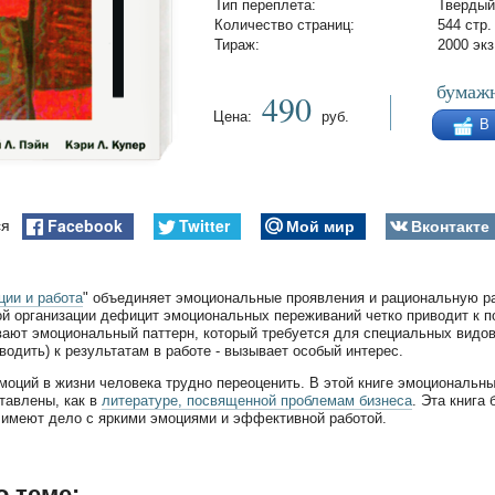
Тип переплета:
Твердый
Количество страниц:
544 стр.
Тираж:
2000 экз
бумажн
490
Цена:
руб.
В
Facebook
Twitter
Мой мир
Вконтакте
ся
ции и работа
" объединяет эмоциональные проявления и рациональную ра
й организации дефицит эмоциональных переживаний четко приводит к по
ают эмоциональный паттерн, который требуется для специальных видов
иводить) к результатам в работе - вызывает особый интерес.
моций в жизни человека трудно переоценить. В этой книге эмоциональн
тавлены, как в
литературе, посвященной проблемам бизнеса
. Эта книга
имеют дело с яркими эмоциями и эффективной работой.
о теме: