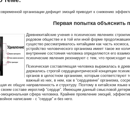
современной организации дефицит эмоций приводит к снижению эффекти
Первая попытка объяснить 
Древнекитайские учения о психических явлениях строили
родовом обществе и в той или иной форме продолжавших
существо рассматривалось китайцами как часть космоса, 
устройство человеческого организма имеет такое же коли
внутренние состояния человека определяются его взаим
психические явления резонируют с тем, что происходит 
Психическая составляющая человека выражалась в древне
держались строгой сердцецентрической концепции психики
органов в целостном организме, которым соответствуют 
важный из них, в нем, как в “сердцевине” организма, со
ая их общую направленность и структуру. Поэтому в китайском языке
 своем составе иероглиф “сердце”. Имеющим данный смысловой детерми
-эмоциональная сфера человека. Крайнее проявление эмоций, эффективн
ойное написание - с “сердце” и без него.