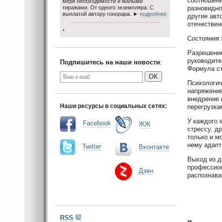
соотношени
мере необходимости и малыми
тиражами. От одного экземпляра. С
разновидно
выплатой автору гонорара. ►
подробнее
другие авт
отечествен
*
Состояния 
Разрешение
руководите
Подпишитесь на наши новости
:
Формула ст
OK
Психологич
напряжение
внедрение 
Наши ресурсы в социальных сетях:
перегрузка
У каждого 
Facebook
ЖЖ
стрессу, д
только и м
нему адапт
Twitter
Вконтакте
Выход из д
профессион
Дзен
распознава
RSS