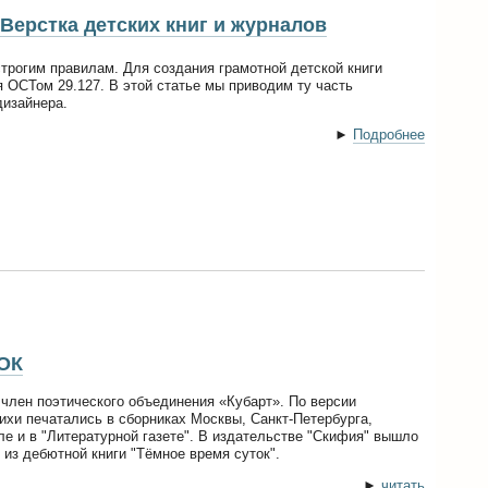
Верстка детских книг и журналов
трогим правилам. Для создания грамотной детской книги
 ОСТом 29.127. В этой статье мы приводим ту часть
дизайнера.
►
Подробнее
ОК
член поэтического объединения «Кубарт». По версии
ихи печатались в сборниках Москвы, Санкт-Петербурга,
ле и в "Литературной газете". В издательстве "Скифия" вышло
 из дебютной книги "Тёмное время суток".
►
читать