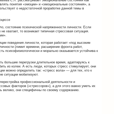
овьева С.Л. рассматривает эмоциональные состояния как
твлять понятия «эмоции» и «эмоциональные состояния», а
ельствует о недостаточной проработке данной темы в
оцессе
ло, состояние психической напряженности личности. Если
не хватает, то возникает типичная стрессовая ситуация.
ии».
ции поведения личности, которая работает «под высоким
личности (лимит времени, расширение фронта работ,
ость психофизиологически и морально оказывается устойчива к
ть большие перегрузки длительное время, адаптируясь к
бить из колеи. А есть люди, которых стресс стимулирует, они
ции можно определить так: «стресс вола» — для тех, кто к
кие ситуации мобилизуют.
 перестройка профессиональной деятельности и
овых факторов («стрессоров»), а для этого важно уметь их
нь велико, они специфичны по своему содержанию.