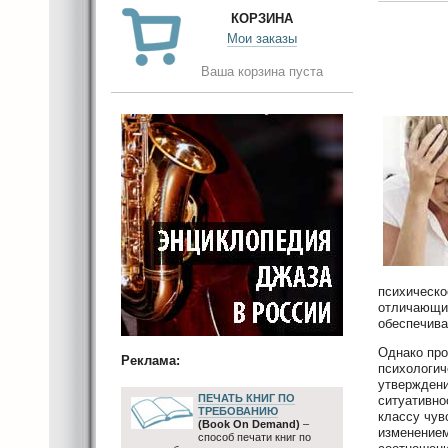
КОРЗИНА
Мои заказы
Ваша корзина пуста
психическо
отличающий
обеспечив
Однако пр
Реклама:
психологич
утверждени
ПЕЧАТЬ КНИГ ПО
ситуативно
ТРЕБОВАНИЮ
классу чув
(Book On Demand)
–
изменением
способ печати книг по