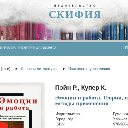
П
ИТЕРАТУРА, ЛИТЕРАТУРА ДЛЯ БИЗНЕСА
(теги):
►
Деловая литература
►
Психология управления
Пэйн Р., Купер К.
Эмоции и работа. Теории, 
методы применения
Издательство:
Гуманит
Город, год:
Харьков,
ISBN:
978-966-