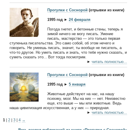
Прогулки с Соснорой
(отрывки из книги)
1995 год ►
24 февраля
Погода гнетет, и бетонные стены, теперь я
зимой ничего не могу писать. Умение
писать, мастерство — это только первая
ступенька писательства. Это само собой, об этом нечего и
говорить. Не умеешь писать, значит, ты вообще не писатель, а
что-то другое. Но уметь писать и знать, что тебе нужно сказать, и
суметь сказать это... Вот тогда посмотрим.
►
читать полностью...
Прогулки с Соснорой
(отрывки из книги)
1995 год ►
5 января
Животные действуют на нас, на нашу
психику, мозг. Мы на них — нет. Неизвестно
еще, кто выше — мы или животные. Ведь
наша цивилизация искусственная, а у них — природная.
►
читать полностью...
1
|
2
|
3
|
4
→
Весь раздел публикаций из книги «Прогулки с Соснорой»