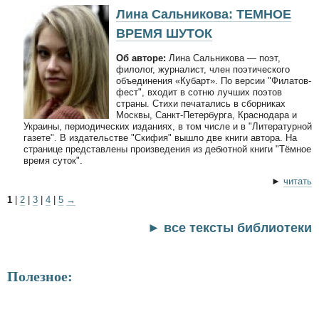
Лина Сальникова: ТЕМНОЕ
ВРЕМЯ ШУТОК
Об авторе:
Лина Сальникова — поэт,
филолог, журналист, член поэтического
объединения «Кубарт». По версии "Филатов-
фест", входит в сотню лучших поэтов
страны. Стихи печатались в сборниках
Москвы, Санкт-Петербурга, Краснодара и
Украины, периодических изданиях, в том числе и в "Литературной
газете". В издательстве "Скифия" вышло две книги автора. На
странице представлены произведения из дебютной книги "Тёмное
время суток".
►
читать
1
|
2
|
3
|
4
|
5
→
► все тексты библиотеки
Полезное: