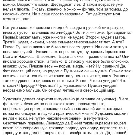
можно. Возраст-то какой. Шестьдесят лет. В таком возрасте уже
нельзя писать. Писать, конечно, можно — фигню, том за томом, до
бесконечности. Но я себе просто запрещаю. Тут действует моя
железная воля.
Вот уже сколько времени ни одной звезды в русской литературе,
никого, пусто. Ты знаешь кого-нибудь? Вот и я — тоже. Три варианта.
Первый: может быть, уже никого и не будет. Второй: будет завтра.
Третий: будет, скажем, через семьдесят-восемьдесят лет. А что?
После Пушкина никого не было лет восемьдесят. Но потом зато уж
повалило кучей. Пушкин всех перечеркнул, ну, кроме Лермонтова.
Все эти Языковы, Вяземские, Баратынские — разве они поэты? Они
писали хорошие стихи, и только. В стихах у них все было спокойно,
никаких бурь. Пушкин весь — порыв, вихрь. Фет? Ну, сравнил! Да,
Фет блестящий поэт, но рядом с Пушкиным он — мушка. Скажем так:
поэтические и технические качества у него такие же, как у Пушкина,
того же уровня, а силенок вот столько. Капля. Что он увидел? Что
открыл? Природу? Чувства? Ну, музыкально. Пушкин увидел
несравнимо больше. Он открыл летящий и сверкающий мир.
Художник делает открытия интуитивно (в отличие от ученых). В его
фантазиях безотчетно возникают такие поразительные,
опережающие время и накопленный запас знаний идеи, которые
потом используют в науке и практической жизни. Художник мыслит
не логически, не путем накопления знаний, а интуитивно,
безотчетным порывом. Леонардо да Винчи таким образом изобрел
почти всю современную технику: подводную лодку, вертолет, танк,
торпеду и так далее. Творчество — изобретательство. Да, в своей