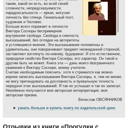
таким, какой он есть, во всей своей
сложности, непредсказуемости,
парадоксальности — яркая, могучая
личность без глянца. Гениальный поэт,
художник и Человек.
Больше всего поражает в личности
Виктора Сосноры беспримерная
внутренняя свобода. Свобода и смелость
высказываний, без оглядки на авторитеты
и устоявшиеся мнения. Эти высказывания полемичны и
удивительны, они поворачивают предмет неожиданной стороной,
заставляют взглянуть по-новому, будоражат. И это естественное,
природное свойство Виктора Сосноры, его характер. Он такой и
другим быть не может. Книга эта — дань моего безграничного
уважения к Виктору Сосноре, моему учителю.
Считаю необходимым пояснить: хотя я стремился как можно
вернее записать высказывания Виктора Сосноры, я, тем не менее,
не могу претендовать на дословность и буквальную точность
передачи этих высказываний. Я так их услышал и так их записал.
Неизбежно получается моя авторская интерпретация, моя
авторская призма.
Вячеслав ОВСЯННИКОВ
►
узнать больше и купить книгу по издательской цене
Отрывки из книги «Прогулки с