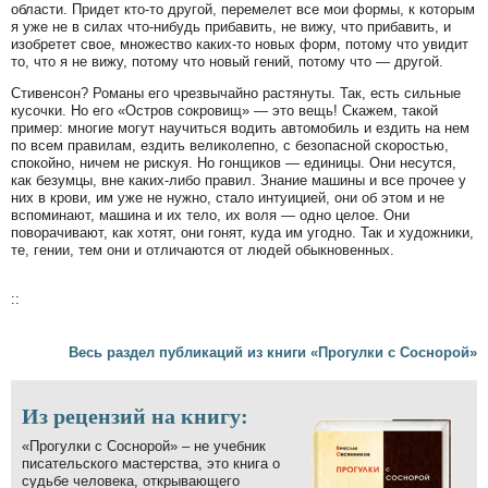
области. Придет кто-то другой, перемелет все мои формы, к которым
я уже не в силах что-нибудь прибавить, не вижу, что прибавить, и
изобретет свое, множество каких-то новых форм, потому что увидит
то, что я не вижу, потому что новый гений, потому что — другой.
Стивенсон? Романы его чрезвычайно растянуты. Так, есть сильные
кусочки. Но его «Остров сокровищ» — это вещь! Скажем, такой
пример: многие могут научиться водить автомобиль и ездить на нем
по всем правилам, ездить великолепно, с безопасной скоростью,
спокойно, ничем не рискуя. Но гонщиков — единицы. Они несутся,
как безумцы, вне каких-либо правил. Знание машины и все прочее у
них в крови, им уже не нужно, стало интуицией, они об этом и не
вспоминают, машина и их тело, их воля — одно целое. Они
поворачивают, как хотят, они гонят, куда им угодно. Так и художники,
те, гении, тем они и отличаются от людей обыкновенных.
::
Весь раздел публикаций из книги «Прогулки с Соснорой»
Из рецензий на книгу:
«Прогулки с Соснорой» – не учебник
писательского мастерства, это книга о
судьбе человека, открывающего