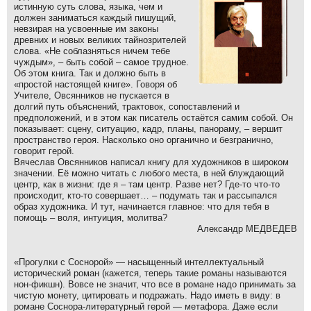
истинную суть слова, языка, чем и
должен заниматься каждый пишущий,
невзирая на усвоенные им законы
древних и новых великих тайнозрителей
слова. «Не соблазняться ничем тебе
чуждым», – быть собой – самое трудное.
Об этом книга. Так и должно быть в
«простой настоящей книге». Говоря об
Учителе, Овсянников не пускается в
долгий путь объяснений, трактовок, сопоставлений и
предположений, и в этом как писатель остаётся самим собой. Он
показывает: сцену, ситуацию, кадр, планы, панораму, – вершит
пространство героя. Насколько оно органично и безгранично,
говорит герой.
Вячеслав Овсянников написал книгу для художников в широком
значении. Её можно читать с любого места, в ней блуждающий
центр, как в жизни: где я – там центр. Разве нет? Где-то что-то
происходит, кто-то совершает… – подумать так и рассыпался
образ художника. И тут, начинается главное: что для тебя в
помощь – воля, интуиция, молитва?
Александр МЕДВЕДЕВ
«Прогулки с Соснорой» — насыщенный интеллектуальный
исторический роман (кажется, теперь такие романы называются
нон-фикшн). Вовсе не значит, что все в романе надо принимать за
чистую монету, цитировать и подражать. Надо иметь в виду: в
романе Соснора-литературный герой — метафора. Даже если