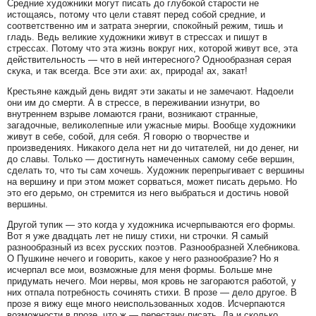
Средние художники могут писать до глубокой старости не
истощаясь, потому что цели ставят перед собой средние, и
соответственно им и затрата энергии, спокойный режим, тишь и
гладь. Ведь великие художники живут в стрессах и пишут в
стрессах. Потому что эта жизнь вокруг них, которой живут все, эта
действительность — что в ней интересного? Однообразная серая
скука, и так всегда. Все эти ахи: ах, природа! ах, закат!
Крестьяне каждый день видят эти закаты и не замечают. Надоели
они им до смерти. А в стрессе, в переживании изнутри, во
внутреннем взрыве ломаются грани, возникают странные,
загадочные, великолепные или ужасные миры. Вообще художники
живут в себе, собой, для себя. Я говорю о творчестве и
произведениях. Никакого дела нет ни до читателей, ни до денег, ни
до славы. Только — достигнуть намеченных самому себе вершин,
сделать то, что ты сам хочешь. Художник перепрыгивает с вершины
на вершину и при этом может сорваться, может писать дерьмо. Но
это его дерьмо, он стремится из него выбраться и достичь новой
вершины.
Другой тупик — это когда у художника исчерпываются его формы.
Вот я уже двадцать лет не пишу стихи, ни строчки. Я самый
разнообразный из всех русских поэтов. Разнообразней Хлебникова.
О Пушкине нечего и говорить, какое у него разнообразие? Но я
исчерпал все мои, возможные для меня формы. Больше мне
придумать нечего. Мои нервы, моя кровь не загораются работой, у
них отпала потребность сочинять стихи. В прозе — дело другое. В
прозе я вижу еще много неиспользованных ходов. Исчерпаются
возможности в прозе, что ж — перестану писать. Да и сколько