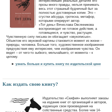
интереснейших реальных деталях его
прозы много правды, нельзя принимать
весь этот страшный будничный быт за
полностью достоверные копии. Это –
сгустки абсурда, гротеска, метафор,
которыми оперирует автор.
«Тот день» Вячеслава Овсянникова
воспроизводит не готовое действие, а
готовящееся, и чувство, растущее.
Чувственную силу письма он обогащает «звукописью».
Объектом его звуковой картины становится момент из жизни –
природы, человека. Больше того, художественное изображение
предчувствия ему интереснее, чем изображение чувства. Он
ведет – от чего-то зыбкого, мельчайшего, от момента – к
целому.
►
узнать больше и купить книгу по издательской цене
Как издать свою книгу?
Издательство «Скифия» выполняет заказы
на издание книг от организаций и авторов,
издающих свои произведения на
собственные средства. Более чем 14-