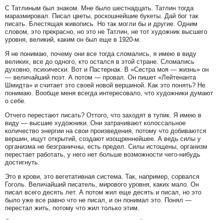
С Татлиным был знаком. Мне было шестнадцать. Татлин тогда
маразмировал. Писал цветы, роскошнейшие букеты. Дай бог так
писать. Блестящая живопись. Но так могли бы и другие. Одним
словом, это прекрасно, но это не Татлин, не тот художник высшего
уровня, великий, каким он был еще в 1920-м.
Я не понимаю, почему они все тогда сломались, я имею в виду
великих, все до одного, кто остался в этой стране. Сломались
духовно, психически. Вот и Пастернак. В «Сестра моя — жизнь» он
— величайший поэт. А потом — провал. Он пишет «Лейтенанта
Шмидта» и считает это своей новой вершиной. Как это понять? Не
понимаю. Вообще меня всегда интересовало, что художники думают
о себе.
Отчего перестают писать? Оттого, что заходят в тупик. Я имею в
виду — высшие художники. Они затрачивают колоссальное
количество энергии на свои произведения, потому что добиваются
вершин, ищут открытий, создают изощреннейшее. А ведь силы у
организма не безграничны, есть предел. Силы истощены, организм
перестает работать, у него нет больше возможности чего-нибудь
достигнуть.
Это в крови, это вегетативная система. Так, например, сорвался
Гоголь. Величайший писатель, мирового уровня, каких мало. Он
писал всего десять лет. А потом жил еще десять и писал, но это
было уже все равно что не писал, и он понимал это. Понял —
перестал жить, потому что жил только этим.