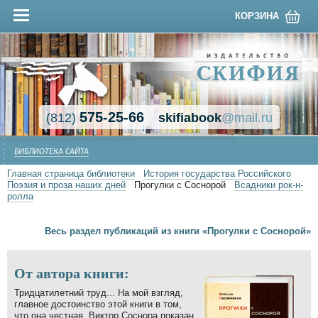
КОРЗИНА
575-25-66
(812)
skifiabook
@mail.ru
БИБЛИОТЕКА САЙТА
Главная страница библиотеки
История государства Российского
Поэзия и проза наших дней
Прогулки с Соснорой
Всадники рок-н-
ролла
Весь раздел публикаций из книги «Прогулки с Соснорой»
От автора книги:
Тридцатилетний труд... На мой взгляд,
главное достоинство этой книги в том,
что она честная. Виктор Соснора показан