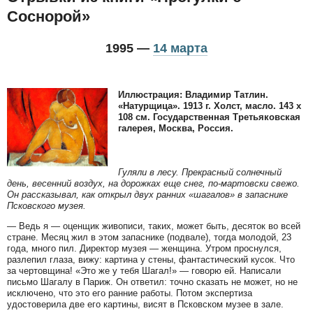
Соснорой»
1995 —
14 марта
Иллюстрация: Владимир Татлин.
«Натурщица». 1913 г. Холст, масло. 143 x
108 см. Государственная Третьяковская
галерея, Москва, Россия.
Гуляли в лесу. Прекрасный солнечный
день, весенний воздух, на дорожках еще снег, по-мартовски свежо.
Он рассказывал, как открыл двух ранних «шагалов» в запаснике
Псковского музея.
— Ведь я — оценщик живописи, таких, может быть, десяток во всей
стране. Месяц жил в этом запаснике (подвале), тогда молодой, 23
года, много пил. Директор музея — женщина. Утром проснулся,
разлепил глаза, вижу: картина у стены, фантастический кусок. Что
за чертовщина! «Это же у тебя Шагал!» — говорю ей. Написали
письмо Шагалу в Париж. Он ответил: точно сказать не может, но не
исключено, что это его ранние работы. Потом экспертиза
удостоверила две его картины, висят в Псковском музее в зале.