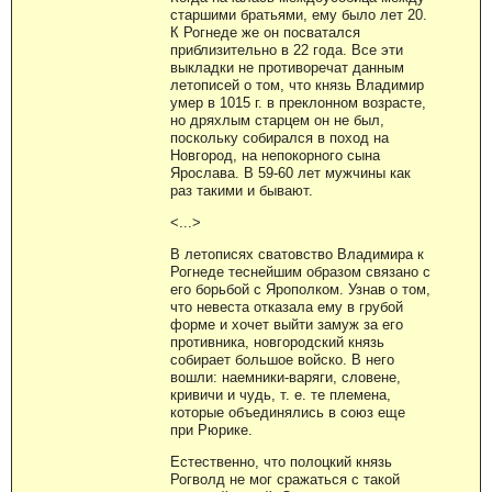
старшими братьями, ему было лет 20.
К Рогнеде же он посватался
приблизительно в 22 года. Все эти
выкладки не противоречат данным
летописей о том, что князь Владимир
умер в 1015 г. в преклонном возрасте,
но дряхлым старцем он не был,
поскольку собирался в поход на
Новгород, на непокорного сына
Ярослава. В 59-60 лет мужчины как
раз такими и бывают.
<...>
В летописях сватовство Владимира к
Рогнеде теснейшим образом связано с
его борьбой с Ярополком. Узнав о том,
что невеста отказала ему в грубой
форме и хочет выйти замуж за его
противника, новгородский князь
собирает большое войско. В него
вошли: наемники-варяги, словене,
кривичи и чудь, т. е. те племена,
которые объединялись в союз еще
при Рюрике.
Естественно, что полоцкий князь
Рогволд не мог сражаться с такой