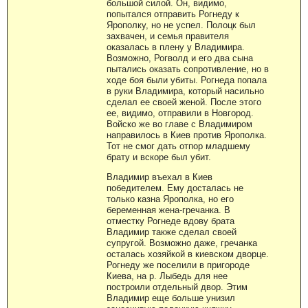
большой силой. Он, видимо,
попытался отправить Рогнеду к
Ярополку, но не успел. Полоцк был
захвачен, и семья правителя
оказалась в плену у Владимира.
Возможно, Рогволд и его два сына
пытались оказать сопротивление, но в
ходе боя были убиты. Рогнеда попала
в руки Владимира, который насильно
сделал ее своей женой. После этого
ее, видимо, отправили в Новгород.
Войско же во главе с Владимиром
направилось в Киев против Ярополка.
Тот не смог дать отпор младшему
брату и вскоре был убит.
Владимир въехал в Киев
победителем. Ему досталась не
только казна Ярополка, но его
беременная жена-гречанка. В
отместку Рогнеде вдову брата
Владимир также сделал своей
супругой. Возможно даже, гречанка
осталась хозяйкой в киевском дворце.
Рогнеду же поселили в пригороде
Киева, на р. Лыбедь для нее
построили отдельный двор. Этим
Владимир еще больше унизил