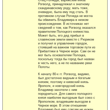
Отец Рогнеды, варяжский князь
Рогволд, принадлежал к знатному
скандинавскому роду, мать тоже,
очевидно, была ему под стать. В
противном случае Рогнеда не могла
бы обвинить Владимира в низком
происхождении. В источниках нет
сведений о том, как Рогволд оказался
правителем Полоцкого княжества.
Может быть, его дед прибыл в
славянские земли вместе с Рюриком
и получил в управление городок,
стоявший на важном торговом пути из
Прибалтики в Черное море. Сам он не
мог быть основателем Полоцка,
поскольку тогда бы город был назван
в честь него, а не по названию реки
Полоты.
К началу 80-х гг. Рогволд, видимо,
был достаточно видным и богатым
князем, поэтому и киевский князь
Ярополк, и новгородский князь
Владимир захотели с ним
породниться. Для самого полоцкого
князя наиболее выгодным был союз с
Ярополком, владевшим выходом в
Черное море. В этом отношении
Владимир был ему совсем не нужен.