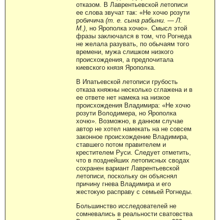
отказом. В Лаврентьевской летописи
ее слова звучат так: «Не хочю розути
робичича
(т. е. сына рабыни.
—
Л.
М.)
, но Ярополка хочю». Смысл этой
фразы заключался в том, что Рогнеда
не желала разувать, по обычаям того
времени, мужа слишком низкого
происхождения, а предпочитала
киевского князя Ярополка.
В Ипатьевской летописи грубость
отказа княжны несколько сглажена и в
ее ответе нет намека на низкое
происхождения Владимира: «Не хочю
розути Володимера, но Ярополка
хочю». Возможно, в данном случае
автор не хотел намекать на не совсем
законное происхождение Владимира,
ставшего потом правителем и
крестителем Руси. Следует отметить,
что в позднейших летописных сводах
сохранен вариант Лаврентьевской
летописи, поскольку он объяснял
причину гнева Владимира и его
жестокую расправу с семьей Рогнеды.
Большинство исследователей не
сомневались в реальности сватовства