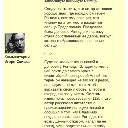
заносчивую полоцкую княжну.
Следует отметить, что автор летописи
хорошо знал, где находился терем
Рогнеды, поэтому пояснил, что
«ныне» на этом месте находится
сельцо Предславино. Предслава
была дочерью Рогнеды и поэтому
стала собственницей ее двора, вокруг
которого образовалось поселение —
сельцо.
<...>
Комментарий
Игоря Скифа:
Судя по количеству сыновей и
дочерей у Рогнеды, Владимир жил с
ней почти до самого брака с
византийской принцессой Анной. Ее
терем он навещал не так уж и редко,
но, видимо, не для того, чтобы
высказать свою любовь, а чтобы в
очередной раз унизить. Об этом
известно из повествования 1128 г. Его
автор рассказал читателям о
происхождении полоцких князей и
сообщил о том, как Владимир
неудачно сватался к Рогнеде, как,
возмущенный отказом, напал на ее
город, убил родственников, а саму