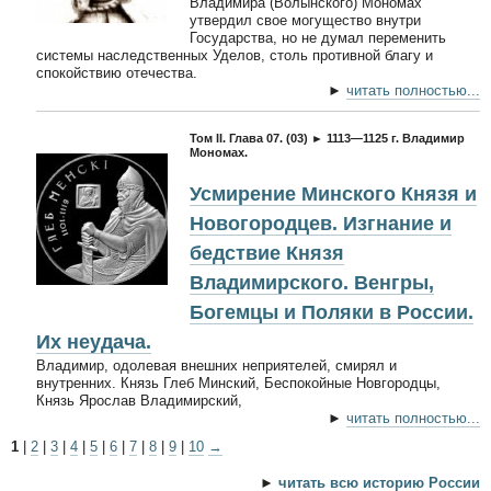
Владимира (Волынского) Мономах
утвердил свое могущество внутри
Государства, но не думал переменить
системы наследственных Уделов, столь противной благу и
спокойствию отечества.
►
читать полностью...
Том II. Глава 07. (03) ► 1113—1125 г. Владимир
Мономах.
Усмирение Минского Князя и
Новогородцев. Изгнание и
бедствие Князя
Владимирского. Венгры,
Богемцы и Поляки в России.
Их неудача.
Владимир, одолевая внешних неприятелей, смирял и
внутренних. Князь Глеб Минский, Беспокойные Новгородцы,
Князь Ярослав Владимирский,
►
читать полностью...
1
|
2
|
3
|
4
|
5
|
6
|
7
|
8
|
9
|
10
→
►
читать всю историю России