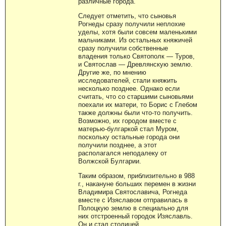
различные города.
Следует отметить, что сыновья
Рогнеды сразу получили неплохие
уделы, хотя были совсем маленькими
мальчиками. Из остальных княжичей
сразу получили собственные
владения только Святополк — Туров,
и Святослав — Древлянскую землю.
Другие же, по мнению
исследователей, стали княжить
несколько позднее. Однако если
считать, что со старшими сыновьями
поехали их матери, то Борис с Глебом
также должны были что-то получить.
Возможно, их городом вместе с
матерью-булгаркой стал Муром,
поскольку остальные города они
получили позднее, а этот
располагался неподалеку от
Волжской Булгарии.
Таким образом, приблизительно в 988
г., накануне больших перемен в жизни
Владимира Святославича, Рогнеда
вместе с Изяславом отправилась в
Полоцкую землю в специально для
них отстроенный городок Изяславль.
Он и стал столицей