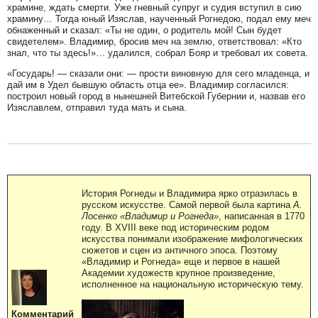
храмине, ждать смерти. Уже гневный супруг и судия вступил в сию
храмину… Тогда юный Изяслав, наученный Рогнедою, подал ему меч
обнаженный и сказал: «Ты не один, о родитель мой! Сын будет
свидетелем». Владимир, бросив меч на землю, ответствовал: «Кто
знал, что ты здесь!»… удалился, собрал Бояр и требовал их совета.
«Государь! — сказали они: — прости виновную для сего младенца, и
дай им в Удел бывшую область отца ее». Владимир согласился:
построил новый город в нынешней Витебской Губернии и, назвав его
Изяславлем, отправил туда мать и сына.
История Рогнеды и Владимира ярко отразилась в
русском искусстве. Самой первой была картина
А.
Лосенко «Владимир и Рогнеда»
, написанная в 1770
году. В XVIII веке под историческим родом
искусства понимали изображение мифологических
сюжетов и сцен из античного эпоса. Поэтому
«Владимир и Рогнеда» еще и первое в нашей
Академии художеств крупное произведение,
исполненное на национальную историческую тему.
Комментарий