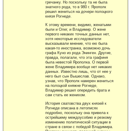
гречанку. Но поскольку та не была
знатного рода, то в 980 г. Ярополк
решил жениться на дочери полоцкого
князя Рогнеде.
К этому времени, видимо, женатыми
были и Олег, и Владимир. О жене
первого никаких точных данных нет,
хотя некоторые исследователи
высказывали мнение, что ею была
какая-то иностранка, возможно дочь
графа Куно из рода Энинген. Другие,
правда, полагали, что эта графиня
была невестой Ярополка. О первой
жене Владимира вообще нет никаких
данных. Известно лишь, что от нее у
него был сын Вышеслав. Однако,
узнав, что Ярополк намерен жениться
на полоцкой княжне Рогнеде,
Владимир решил опередить брата и
сам стать ее женихом.
История сватовства двух князей к
Рогнеде описана в летописях
подробно, поскольку она привела к
острейшему междоусобию и резкому
изменению политической ситуации в
стране в связи с победой Владимира.