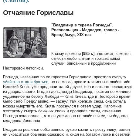
(Святой).
Отчаяние Гориславы
"Владимир в тереме Рогнеды".
Рисовальщик - Медведев, гравер -
Бренд'Амур, XIX век
К сему времени
[985 г.]
надлежит, кажется,
отнести любопытный и трогательный
случай, описанный в продолжении
Несторовой летописи.
Рогнеда, названная по ее горестям Гориславою, простила супругу
убийство отца и братьев
, но не могла простить измены в любви: ибо
Великий Князь уже предпочитал ей других жен и выслал несчастную
из дворца своего. В один день, когда Владимир, посетив ее жилище
уединенное на берегу Лыбеди — близ Киева, где в Несторово время
было село Предславино, — заснул там крепким сном, она хотела
ножом умертвить его. Князь проснулся и отвел удар. Напомнив
жестокому смерть ближних своих и проливая слезы, отчаянная
Рогнеда жаловалась, что он уже давно не любит ни ее, ни бедного
младенца Изяслава.
Владимир решился собственною рукою казнить преступницу; велел
ей украситься брачною одеждою и, сидя на богатом ложе в светлой