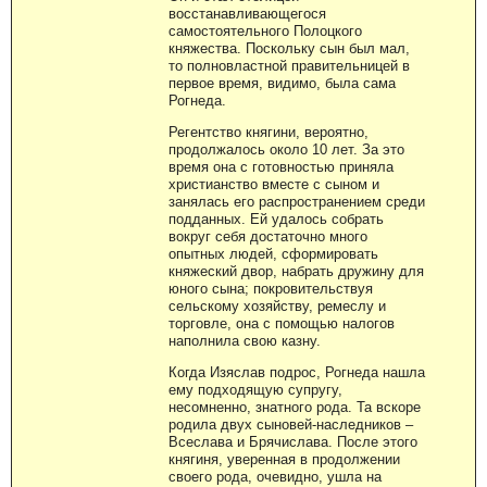
восстанавливающегося
самостоятельного Полоцкого
княжества. Поскольку сын был мал,
то полновластной правительницей в
первое время, видимо, была сама
Рогнеда.
Регентство княгини, вероятно,
продолжалось около 10 лет. За это
время она с готовностью приняла
христианство вместе с сыном и
занялась его распространением среди
подданных. Ей удалось собрать
вокруг себя достаточно много
опытных людей, сформировать
княжеский двор, набрать дружину для
юного сына; покровительствуя
сельскому хозяйству, ремеслу и
торговле, она с помощью налогов
наполнила свою казну.
Когда Изяслав подрос, Рогнеда нашла
ему подходящую супругу,
несомненно, знатного рода. Та вскоре
родила двух сыновей-наследников –
Всеслава и Брячислава. После этого
княгиня, уверенная в продолжении
своего рода, очевидно, ушла на