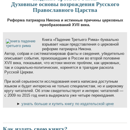
Духовные основы возрождения Русского
Православного Царства
Реформа патриарха Никона и истинные причины церковных
преобразований XVII века.
Книга «Падение Третьего Рима» буквально
взрывает наши представления о церковной
реформе патриарха Никона.
Автор, собрав и систематизировав факты и сведения, убедительно
описывает события, произошедшие в России во второй половине
XVII века, показывая, что истоки многих проблем, как церковных,
так и социально-политических, коренятся в трагедии раскола
Русской Церкви.
При всей серьезности исследования книга написана доступным
языком и будет интересна не только специалистам, но и широкому
кругу читателей. Об этом свидетельствует и интерес читателей —
с 2009 по 2015 год книга выдержала уже четыре переиздания.
►
узнать больше и купить книгу по издательской цене
Как издать свою книгу?