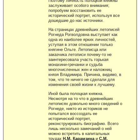
Поэтому личность полоцкой княжны
заслуживает особого внимания;
попробуем восстановить ее
исторический портрет, используя все
дошедшие до нас источники.
На страницах древнейших летописей
Рогнеда Рогволдовна выступает как
одна из наиболее ярких личностей,
уступая в этом отношении только
княгине Ольге. Летописца или
заказчика летописи почему-то не
заинтересовала участь горькая
монахини-гречанки и судьба
многочисленных жен и наложниц
князя Владимира. Причина, видимо, в
том, что те ничего не сделали для
изменения своей жизни к лучшему.
Иной была полоцкая княжна.
Несмотря на то что в древнейших
летописях довольно много сведений о
Рогнеде, никто из историков не
попытался воссоздать ее
исторический портрет,
реконструировать биографию. Всего
лишь несколько замечаний о ней
можно встретить в капитальных
трудах
Н.М. Карамзина
и
С.М.