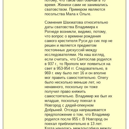
потому, что таков был обычай в то
время. Женихи сами не занимались
сватовством. Примером являются
посольства Мала к Ольге.
Сомнения Шахматова относительно
даты сватовства Владимира к
Рогнеде возникли, видимо, потому,
что вопрос о времени рождения
самого крестителя Руси до сих пор не
решен и является предметом
постоянных дискуссий между
исследователями. На наш взгляд,
если считать, что Святослав родился
в 937 г., то Ярополк мог появиться на
свет в 953-954 гг. Следовательно, в
969 г. ему было лет 16 и он вполне
мог править самостоятельно. Олегу
было несколько меньше лет, но
ненамного, поскольку он тоже
получил право княжить
самостоятельно. Владимир же был их
младше, поскольку поехал в
Новгород с дядей-опекуном
Добрыней. Отсюда напрашивается
предположение о том, что Владимир
родился после 955 г. В Новгород он
поехал приблизительно в 13 лет.
Когда началась междоусобица между