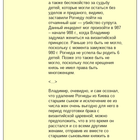
а также беспокойство за судьбу
детей, которые могли остаться без
уделов и приданого, видимо,
заставили Рогнеду пойти на
отчаянный шаг — убийство супруга.
Данный инцидент мог произойти в 987
– начале 988 г., когда Владимир
задумал жениться на византийской
принцессе. Раньше это быть не могло,
поскольку с момента замужества в
980 г. Рогнеда не успела бы родить 6
детей. Позже это также быть не
могло, поскольку после крещения
князь не имел права быть
многоженцем.
<...>
Владимир, очевидно, и сам осознал,
что удаление Рогнеды из Киева со
старшим сыном и исключение ее из
числа жен очень выгодно для него в
период подготовки брака с
византийской царевной; можно
предположить, что в это время он
расстался и со всеми другими
женами, отправив их вместе со
старшими сыновьями княжить в