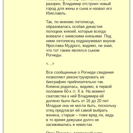
разорен, Владимир отстроил новый
город для жены и сына и назвал его
Изяславль.
Так, по мнению летописца,
образовалась особая династия
полоцких князей, которые всегда
воевали с киевскими князьями. Под
ними летописец подразумевал внуков
Ярослава Мудрого, видимо, не зная,
что тот также являлся сыном
Рогнеды.
<...>
Все сообщенные о Рогнеде сведения
позволяют реконструировать ее
биографию приблизительно так.
Княжна родилась, видимо, в первой
половине 60-х гг. X в. На момент
сватовства к ней Владимира ей
должно было быть от 16 до 20 лет.
Младше она не могла быть, поскольку
отец предлагал ей самой выбрать
жениха, старше – тоже вряд ли, ведь
в то время девушки долго не
засиживались в невестах.