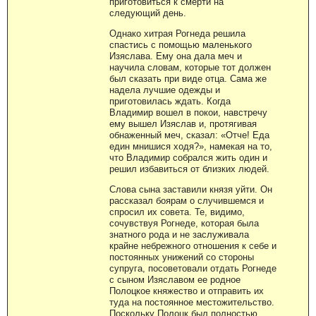
приготовиться к смерти на
следующий день.
Однако хитрая Рогнеда решила
спастись с помощью маленького
Изяслава. Ему она дала меч и
научила словам, которые тот должен
был сказать при виде отца. Сама же
надела лучшие одежды и
приготовилась ждать. Когда
Владимир вошел в покои, навстречу
ему вышел Изяслав и, протягивая
обнаженный меч, сказал: «Отче! Еда
един мнишися ходя?», намекая на то,
что Владимир собрался жить один и
решил избавиться от близких людей.
Слова сына заставили князя уйти. Он
рассказал боярам о случившемся и
спросил их совета. Те, видимо,
сочувствуя Рогнеде, которая была
знатного рода и не заслуживала
крайне небрежного отношения к себе и
постоянных унижений со стороны
супруга, посоветовали отдать Рогнеде
с сыном Изяславом ее родное
Полоцкое княжество и отправить их
туда на постоянное местожительство.
Поскольку Полоцк был полностью