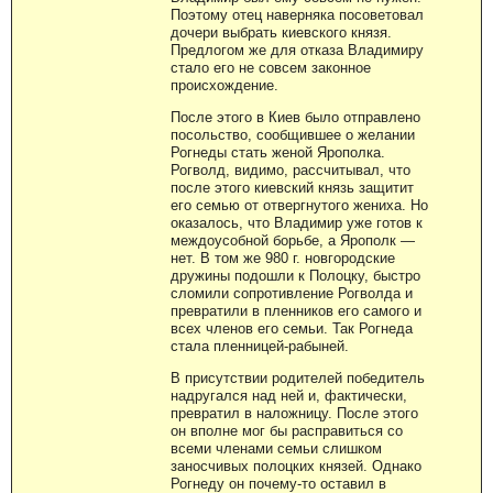
Поэтому отец наверняка посоветовал
дочери выбрать киевского князя.
Предлогом же для отказа Владимиру
стало его не совсем законное
происхождение.
После этого в Киев было отправлено
посольство, сообщившее о желании
Рогнеды стать женой Ярополка.
Рогволд, видимо, рассчитывал, что
после этого киевский князь защитит
его семью от отвергнутого жениха. Но
оказалось, что Владимир уже готов к
междоусобной борьбе, а Ярополк —
нет. В том же 980 г. новгородские
дружины подошли к Полоцку, быстро
сломили сопротивление Рогволда и
превратили в пленников его самого и
всех членов его семьи. Так Рогнеда
стала пленницей-рабыней.
В присутствии родителей победитель
надругался над ней и, фактически,
превратил в наложницу. После этого
он вполне мог бы расправиться со
всеми членами семьи слишком
заносчивых полоцких князей. Однако
Рогнеду он почему-то оставил в