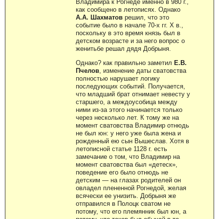
Владимира к Рогнеде именно в 980 г.,
как сообщено в летописях. Однако
А.А. Шахматов
решил, что это
событие было в начале 70-х гг. Х в.,
поскольку в это время князь был в
детском возрасте и за него вопрос о
женитьбе решал дядя Добрыня.
Однако? как правильно заметил
Е.В.
Пчелов
, изменение даты сватовства
полностью нарушает логику
последующих событий. Получается,
что младший брат отнимает невесту у
старшего, а междоусобица между
ними из-за этого начинается только
через несколько лет. К тому же на
момент сватовства Владимир отнюдь
не был юн: у него уже была жена и
рожденный ею сын Вышеслав. Хотя в
летописной статье 1128 г. есть
замечание о том, что Владимир на
момент сватовства был «детеск»,
поведение его было отнюдь не
детским — на глазах родителей он
овладел плененной Рогнедой, желая
всячески ее унизить. Добрыня же
отправился в Полоцк сватом не
потому, что его племянник был юн, а