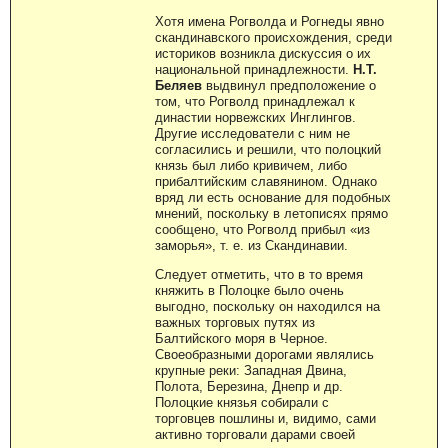
Хотя имена Рогволда и Рогнеды явно
скандинавского происхождения, среди
историков возникла дискуссия о их
национальной принадлежности.
Н.Т.
Беляев
выдвинул предположение о
том, что Рогволд принадлежал к
династии норвежских Инглингов.
Другие исследователи с ним не
согласились и решили, что полоцкий
князь был либо кривичем, либо
прибалтийским славянином. Однако
вряд ли есть основание для подобных
мнений, поскольку в летописях прямо
сообщено, что Рогволд прибыл «из
заморья», т. е. из Скандинавии.
Следует отметить, что в то время
княжить в Полоцке было очень
выгодно, поскольку он находился на
важных торговых путях из
Балтийского моря в Черное.
Своеобразными дорогами являлись
крупные реки: Западная Двина,
Полота, Березина, Днепр и др.
Полоцкие князья собирали с
торговцев пошлины и, видимо, сами
активно торговали дарами своей