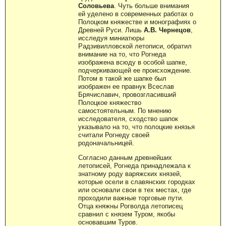
Соловьева
. Чуть больше внимания
ей уделено в современных работах о
Полоцком княжестве и монографиях о
Древней Руси. Лишь
А.В. Чернецов
,
исследуя миниатюры
Радзивилловской летописи, обратил
внимание на то, что Рогнеда
изображена всюду в особой шапке,
подчеркивающей ее происхождение.
Потом в такой же шапке был
изображен ее правнук Всеслав
Брячиславич, провозгласивший
Полоцкое княжество
самостоятельным. По мнению
исследователя, сходство шапок
указывало на то, что полоцкие князья
считали Рогнеду своей
родоначальницей.
Согласно данным древнейших
летописей, Рогнеда принадлежала к
знатному роду варяжских князей,
которые осели в славянских городках
или основали свои в тех местах, где
проходили важные торговые пути.
Отца княжны Рогволда летописец
сравнил с князем Туром, якобы
основавшим Туров.