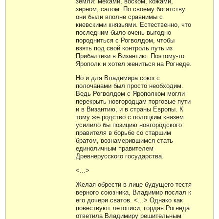
земли: мехами, воском, кожами,
зерном, салом. По своему богатству
они были вполне сравнимы с
киевскими князьями. Естественно, что
последним было очень выгодно
породниться с Рогволдом, чтобы
взять под свой контроль путь из
Прибалтики в Византию. Поэтому-то
Ярополк и хотел жениться на Рогнеде.
Но и для Владимира союз с
полочанами был просто необходим.
Ведь Рогволдом с Ярополком могли
перекрыть новгородцам торговые пути
и в Византию, и в страны Европы. К
тому же родство с полоцким князем
усилило бы позицию новгородского
правителя в борьбе со старшим
братом, вознамерившимся стать
единоличным правителем
Древнерусского государства.
<...>
Желая обрести в лице будущего тестя
верного союзника, Владимир послал к
его дочери сватов. <...> Однако как
повествуют летописи, гордая Рогнеда
ответила Владимиру решительным