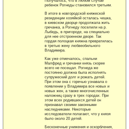
Получалось, что в любом случае
ребенок Рогнеды становился третьим.
В итоге в новгородской княжеской
резиденции хозяйкой осталась чешка,
в киевском дворце продолжала жить
гречанка, а Рогнеду поселили на р.
Лыбедь, в пригороде, на специально
для нее отстроенном дворе. Так
гордая полоцкая княжна превратилась
в третью жену любвеобильного
Владимира.
Как уже отмечалось, спальни
Малфред и гречанки князь скорее
всего не посещал. Рогнеда же
постоянно должна была исполнять
супружеский долг и рожать детей.
При этом она с горечью узнавала о
появлении у Владимира все новых и
новых жен, а также многочисленных
наложниц сразу в трех городах. При
этом всех родившихся детей он
признавал своими законными
наследниками. Некоторые
исследователи полагают, что у князя
было около 20 детей.
Бесконечные унижения и оскорбления,