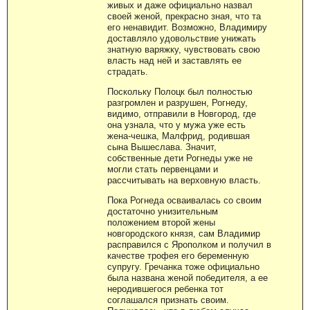
живых и даже официально назвал
своей женой, прекрасно зная, что та
его ненавидит. Возможно, Владимиру
доставляло удовольствие унижать
знатную варяжку, чувствовать свою
власть над ней и заставлять ее
страдать.
Поскольку Полоцк был полностью
разгромлен и разрушен, Рогнеду,
видимо, отправили в Новгород, где
она узнала, что у мужа уже есть
жена-чешка, Малфрид, родившая
сына Вышеслава. Значит,
собственные дети Рогнеды уже не
могли стать первенцами и
рассчитывать на верховную власть.
Пока Рогнеда осваивалась со своим
достаточно унизительным
положением второй жены
новгородского князя, сам Владимир
расправился с Ярополком и получил в
качестве трофея его беременную
супругу. Гречанка тоже официально
была названа женой победителя, а ее
неродившегося ребенка тот
соглашался признать своим.