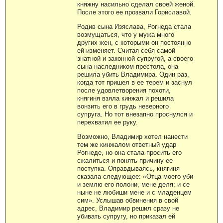
княжну насильно сделал своей женой.
После этого ее прозвали Гориславой.
Родив сына Изяслава, Рогнеда стала
возмущаться, что у мужа много
других жен, с которыми он постоянно
ей изменяет. Считая себя самой
знатной и законной супругой, а своего
сына наследником престола, она
решила убить Владимира. Один раз,
когда тот пришел в ее терем и заснул
после удовлетворения похоти,
княгиня взяла кинжал и решила
вонзить его в грудь неверного
супруга. Но тот внезапно проснулся и
перехватил ее руку.
Возможно, Владимир хотел нанести
тем же кинжалом ответный удар
Рогнеде, но она стала просить его
сжалиться и понять причину ее
поступка. Оправдываясь, княгиня
сказала следующее: «Отца моего уби
и землю его полони, мене деля; и се
ныне не любиши мене и с младенцем
сим». Услышав обвинения в свой
адрес, Владимир решил сразу не
убивать супругу, но приказал ей