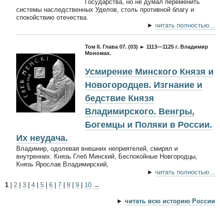
Государства, но не думал переменить
системы наследственных Уделов, столь противной благу и
спокойствию отечества.
►
читать полностью...
Том II. Глава 07. (03) ► 1113—1125 г. Владимир
Мономах.
Усмирение Минского Князя и
Новогородцев. Изгнание и
бедствие Князя
Владимирского. Венгры,
Богемцы и Поляки в России.
Их неудача.
Владимир, одолевая внешних неприятелей, смирял и
внутренних. Князь Глеб Минский, Беспокойные Новгородцы,
Князь Ярослав Владимирский,
►
читать полностью...
1
|
2
|
3
|
4
|
5
|
6
|
7
|
8
|
9
|
10
→
►
читать всю историю России