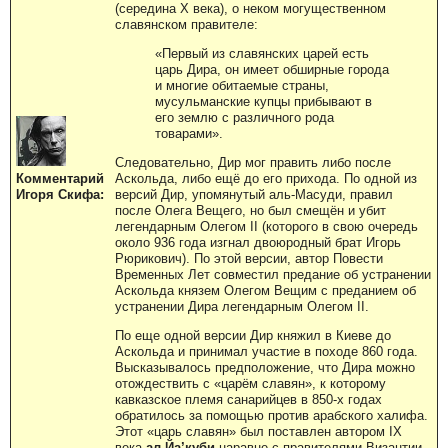
(середина X века), о неком могущественном
славянском правителе:
«Первый из славянских царей есть
царь Дира, он имеет обширные города
и многие обитаемые страны,
мусульманские купцы прибывают в
его землю с различного рода
товарами».
Следовательно, Дир мог править либо после
Аскольда, либо ещё до его прихода. По одной из
Комментарий
версий Дир, упомянутый аль-Масуди, правил
Игоря Скифа:
после Олега Вещего, но был смещён и убит
легендарным Олегом II (которого в свою очередь
около 936 года изгнал двоюродный брат Игорь
Рюрикович). По этой версии, автор Повести
Временных Лет совместил предание об устранении
Аскольда князем Олегом Вещим с преданием об
устранении Дира легендарным Олегом II.
По еще одной версии Дир княжил в Киеве до
Аскольда и принимал участие в походе 860 года.
Высказывалось предположение, что Дира можно
отождествить с «царём славян», к которому
кавказское племя санарийцев в 850-х годах
обратилось за помощью против арабского халифа.
Этот «царь славян» был поставлен автором IX
века
ал-Йа’куби
наравне с правителями Византии