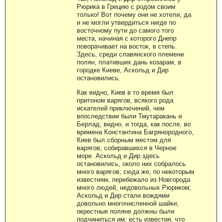
Рюрика в Грецию с родом своим
только! Вот почему они не хотели, да
и не могли утвердиться нигде по
восточному пути до самого того
места, начиная с которого Днепр
поворачивает на восток, в степь.
Здесь, среди славянского племени
полян, плативших дань козарам, в
городке Киеве, Аскольд и Дир
остановились.
Как видно, Киев в то время был
притоном варягов, всякого рода
искателей приключений, чем
впоследствии были Тмутаракань и
Берлад; видно, и тогда, как после, во
времена Константина Багрянородного,
Киев был сборным местом для
варягов, собиравшихся в Черное
море. Аскольд и Дир здесь
остановились, около них собралось
много варягов; сюда же, по некоторым
известиям, перебежало из Новгорода
много людей, недовольных Рюриком;
Аскольд и Дир стали вождями
довольно многочисленной шайки,
окрестные поляне должны были
подчиниться им; есть известия, что