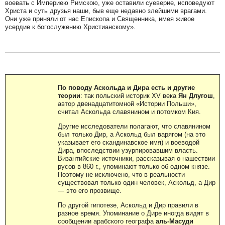
воевать с Империею Римскою, уже оставили суеверие, исповедуют
Христа и суть друзья наши, быв еще недавно злейшими врагами.
Они уже приняли от нас Епископа и Священника, имея живое
усердие к богослужению Христианскому».
По поводу Аскольда и Дира есть и другие
теории
: так польский историк XV века
Ян Длугош
,
автор двенадцатитомной «Истории Польши»,
считал Аскольда славянином и потомком Кия.
Другие исследователи полагают, что славянином
был только Дир, а Аскольд был варягом (на это
указывает его скандинавское имя) и воеводой
Дира, впоследствии узурпировавшим власть.
Византийские источники, рассказывая о нашествии
русов в 860 г., упоминают только об одном князе.
Поэтому не исключено, что в реальности
существовал только один человек, Аскольд, а Дир
— это его прозвище.
По другой гипотезе, Аскольд и Дир правили в
разное время. Упоминание о Дире иногда видят в
сообщении арабского географа
аль-Масуди