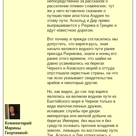
непосредственно за рассказом о
расселении племен славянских; тут
же у него вставлено сказание о
путешествии апостола Андрея по
этому пути; Аскольд и Дир прямо
выпрашиваются у Рюрика в Грецию и
идут известною дорогою.
Вот почему и прежде согласились мы
допустить, что варяги-русь, зная
начало великого водного пути ранее
прихода Рюрикова, знали и конец его
ранее этого времени, что шайки их
давно усаживались на берегах
Черного и Азовского морей и оттуда
опустошали окрестные страны, на что
так ясно указывают свидетельства
арабов и некоторые другие.
Но, как видно, до сих пор варяги
являлись на великом водном пути из
Балтийского моря в Черное только в
виде малочисленных дружин,
искавших службы при дворе
императора или мелкой добычи на
берегах Империи, без мысли и без
Комментарий
средств основать прочное владение в
Марины
землях, лежащих по восточному пути.
Георгиевой:
Так, Аскольд и Дир отпросились у