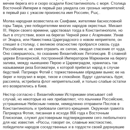
мечем берега его и скоро осадили Константинополь с моря. Столица
Восточной Империи в первый раз увидела сих грозных неприятелей;
в первый раз с ужасом произнесла имя Россиян, Ρως..
Молва народная возвестила их Скифами, жителями баснословной
горы Тавра, уже победителями многих народов окрестных. Михаил
III, Нерон своего времени, царствовал тогда в Константинополе, но
был в отсутствии, воюя на берегах Черной реки с Агарянами. Узнав
от Эпарха, или Наместника Цареградского о новом неприятеле, он
спешил в столицу, с великою опасностию пробрался сквозь суда
Российские и, не смея отразить их силою, ожидал спасение от чуда.
Оно совершилось, по сказанию Византийских Летописцев. В славной
церкви Влахернской, построенной Императором Маркианом на берегу
залива, между нынешнею Перою и Царемградом, хранилась так
называемая риза Богоматери, к которой прибегал народ в случае
бедствий. Патриарх Фотий с торжественными обрядами вынес ее на
берег и погрузил в море, тихое и спокойное. Вдруг сделалась буря;
рассеяла, истребила флот неприятельский, и только слабые остатки
его возвратились в Киев.
Нестор согласно с Византийскими Историками описывает сей
случай, но некоторые из них прибавляют, что язычники Российские,
устрашенные Небесным гневом, немедленно отправили Послов в
Константинополь и требовали святого крещения. Окружная грамота
Патриарха Фотия, писанная в исходе 866 года к Восточным
Епископам, служит достоверным подтверждением сего любопытного
для нас известия. «Россы, говорит он, славные жестокостию,
победители народов соседственных и в гордости своей дерзнувшие