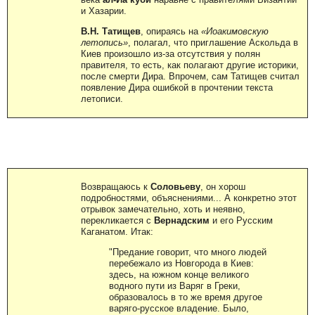
и Хазарии.
В.Н. Татищев
, опираясь на
«Иоакимовскую
летопись»
, полагал, что приглашение Аскольда в
Киев произошло из-за отсутствия у полян
правителя, то есть, как полагают другие историки,
после смерти Дира. Впрочем, сам Татищев считал
появление Дира ошибкой в прочтении текста
летописи.
Возвращаюсь к
Соловьеву
, он хорош
подробностями, объяснениями... А конкретно этот
отрывок замечательно, хоть и неявно,
перекликается с
Вернадским
и его Русским
Каганатом. Итак:
"Предание говорит, что много людей
перебежало из Новгорода в Киев:
здесь, на южном конце великого
водного пути из Варяг в Греки,
образовалось в то же время другое
варяго-русское владение. Было,