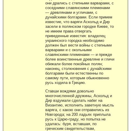
они дрались с степными варварами, с
соседними славянскими племенами
— древлянами и угличами, с
дунайскими болгарами. Если примем
известие, что варяги Аскольд и Дир
засели в полянском городке Киеве, то
не имеем права отвергать
приведенные известия: владелец
украинского городка необходимо
должен был вести войны с степными
варварами и с окольными
славянскими племенами — и прежде
более воинственные древляне и гличи
обижали более покойных полян;
наконец, столкновения с дунайскими
болгарами были естественны по
самому пути, которым обыкновенно
русь ходила в Грецию.
Ставши вождями довольно
многочисленной дружины, Аскольд и
Дир вздумали сделать набег на
Византию, исполнить заветную мысль
варяга, с какою они отправились из
Новгорода; на 200 ладьях приплыла
русь к Царю-граду, но попытка не
удалась: буря, вставшая, по
греческим свидетельствам,