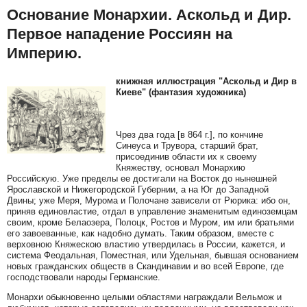
Основание Монархии. Аскольд и Дир.
Первое нападение Россиян на
Империю.
книжная иллюстрация "Аскольд и Дир в
Киеве" (фантазия художника)
Чрез два года [в 864 г.], по кончине
Синеуса и Трувора, старший брат,
присоединив области их к своему
Княжеству, основал Монархию
Российскую. Уже пределы ее достигали на Восток до нынешней
Ярославской и Нижегородской Губернии, а на Юг до Западной
Двины; уже Меря, Мурома и Полочане зависели от Рюрика: ибо он,
приняв единовластие, отдал в управление знаменитым единоземцам
своим, кроме Белаозера, Полоцк, Ростов и Муром, им или братьями
его завоеванные, как надобно думать. Таким образом, вместе с
верховною Княжескою властию утвердилась в России, кажется, и
система Феодальная, Поместная, или Удельная, бывшая основанием
новых гражданских обществ в Скандинавии и во всей Европе, где
господствовали народы Германские.
Монархи обыкновенно целыми областями награждали Вельмож и