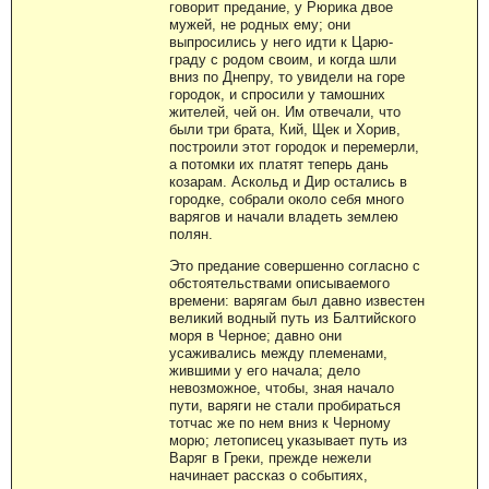
говорит предание, у Рюрика двое
мужей, не родных ему; они
выпросились у него идти к Царю-
граду с родом своим, и когда шли
вниз по Днепру, то увидели на горе
городок, и спросили у тамошних
жителей, чей он. Им отвечали, что
были три брата, Кий, Щек и Хорив,
построили этот городок и перемерли,
а потомки их платят теперь дань
козарам. Аскольд и Дир остались в
городке, собрали около себя много
варягов и начали владеть землею
полян.
Это предание совершенно согласно с
обстоятельствами описываемого
времени: варягам был давно известен
великий водный путь из Балтийского
моря в Черное; давно они
усаживались между племенами,
жившими у его начала; дело
невозможное, чтобы, зная начало
пути, варяги не стали пробираться
тотчас же по нем вниз к Черному
морю; летописец указывает путь из
Варяг в Греки, прежде нежели
начинает рассказ о событиях,