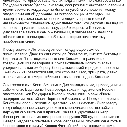
любимцев, которые оставались их подданными, но властвовали как
Государи в своих Уделах: система, сообразная с обстоятельствами и
духом времени, когда еще не было ни удобного сношения между
владениями одной державы, ни уставов общих и твердых, ни
порядка в гражданских степенях, и люди, упорные в своей
независимости, слушались единственно того, кто держал меч над их
головою. Признательность Государей к верности Вельмож
участвовала также в сем обыкновении, и завоеватель делился
областями с товарищами храбрыми, которые помогали ему
приобретать оные.
К сему времени Летописец относит следующее важное
происшествие. Двое из единоземцев Рюриковых, именем Аскольд и
Дир, может быть, недовольные сим Князем, отправились с
товарищами из Новагорода в Константинополь искать счастия;
увидели на высоком берегу Днепра маленький городок и спросили:
«Чей он?» Им ответствовали, что строители его, три брата, давно
скончались и что миролюбивые жители платят дань Козарам.
Сей городок был Киев: Аскольд и Дир завладели им; присоединили к
себе многих Варягов из Новагорода, начали под именем Россиян
властвовать как Государи в Киеве и помышлять о важнейшем
предприятии, достойном Норманской смелости. Прежде шли они в
Константинополь, вероятно, для того, чтобы служить Императору:
тогда ободренные своим успехом и многочисленностию войска,
дерзнули объявить себя врагами Греции. Судоходный Днепр
благоприятствовал их намерению: вооружив 200 судов, сии витязи
Севера, издревле опытные в кораблеплавании, открыли себе путь в
Черное море и в самый Воспор Фракийский, опустошили огнем и