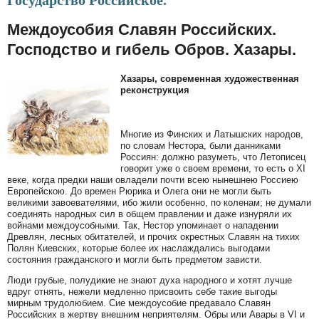
Государство Российское.
Междоусобия Славян Российских.
Господство и гибель Обров. Хазары.
Хазары, современная художественная
реконструкция
Многие из Финских и Латышских народов,
по словам Нестора, были данниками
Россиян: должно разуметь, что Летописец
говорит уже о своем времени, то есть о XI
веке, когда предки наши овладели почти всею нынешнею Россиею
Европейскою. До времен Рюрика и Олега они не могли быть
великими завоевателями, ибо жили особенно, по коленам; не думали
соединять народных сил в общем правлении и даже изнуряли их
войнами междоусобными. Так, Нестор упоминает о нападении
Древлян, лесных обитателей, и прочих окрестных Славян на тихих
Полян Киевских, которые более их наслаждались выгодами
состояния гражданского и могли быть предметом зависти.
Люди грубые, полудикие не знают духа народного и хотят лучше
вдруг отнять, нежели медленно присвоить себе такие выгоды
мирным трудолюбием. Сие междоусобие предавало Славян
Российских в жертву внешним неприятелям. Обры или Авары в VI и