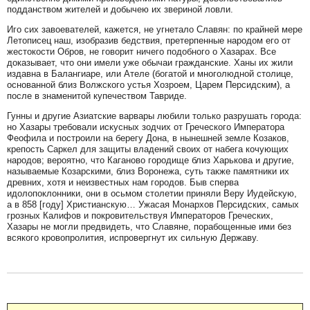
подданством жителей и добычею их звериной ловли.
Иго сих завоевателей, кажется, не угнетало Славян: по крайней мере
Летописец наш, изобразив бедствия, претерпенные народом его от
жестокости Обров, не говорит ничего подобного о Хазарах. Все
доказывает, что они имели уже обычаи гражданские. Ханы их жили
издавна в Балангиаре, или Ателе (богатой и многолюдной столице,
основанной близ Волжского устья Хозроем, Царем Персидским), а
после в знаменитой купечеством Тавриде.
Гунны и другие Азиатские варвары любили только разрушать города:
но Хазары требовали искусных зодчих от Греческого Императора
Феофила и построили на берегу Дона, в нынешней земле Козаков,
крепость Саркел для защиты владений своих от набега кочующих
народов; вероятно, что Каганово городище близ Харькова и другие,
называемые Козарскими, близ Воронежа, суть также памятники их
древних, хотя и неизвестных нам городов. Быв сперва
идолопоклонники, они в осьмом столетии приняли Веру Иудейскую,
а в 858 [году] Христианскую… Ужасая Монархов Персидских, самых
грозных Калифов и покровительствуя Императоров Греческих,
Хазары не могли предвидеть, что Славяне, порабощенные ими без
всякого кровопролития, испровергнут их сильную Державу.