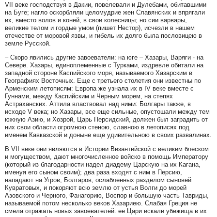
VII веке господствуя в Дакии, повелевали и Дулебами, обитавшими
на Буге; нагло оскорбляли целомудрие жен Славянских и впрягали
их, вместо волов и коней, в свои колесницы; но сии варвары,
великие телом и гордые умом (пишет Нестор), исчезли в нашем
отечестве от моровой язвы, и гибель их долго была пословицею в
земле Русской.
– Скоро явились другие завоеватели: на юге – Хазары, Варяги - на
Севере. Хазары, единоплеменные с Турками, издревле обитали на
западной стороне Каспийского моря, называемого Хазарским в
Географиях Восточных. Еще с третьего столетия они известны по
Арменским летописям: Европа же узнала их в IV веке вместе с
Гуннами, между Каспийским и Черным морем, на степях
Астраханских. Аттила властвовал над ними: Болгары также, в
исходе V века; но Хазары, все еще сильные, опустошали между тем
южную Азию, и Хозрой, Царь Персидский, должен был заградить от
них свои области огромною стеною, славною в летописях под
именем Кавказской и доныне еще удивительною в своих развалинах.
В VII веке они являются в Истории Византийской с великим блеском
и могуществом, дают многочисленное войско в помощь Императору
(который из благодарности надел диадему Царскую на их Кагана,
именуя его сыном своим); два раза входят с ним в Персию,
нападают на Угров, Болгаров, ослабленных разделом сыновей
Кувратовых, и покоряют всю землю от устья Волги до морей
Азовского и Черного, Фанагорию, Воспор и большую часть Тавриды,
называемой потом несколько веков Хазариею. Слабая Греция не
смела отражать новых завоевателей: ее Цари искали убежища в их