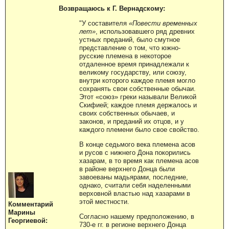
Возвращаюсь к Г. Вернадскому:
"У составителя
«Повести временных
лет»
, использовавшего ряд древних
устных преданий, было смутное
представление о том, что южно-
русские племена в некоторое
отдаленное время принадлежали к
великому государству, или союзу,
внутри которого каждое племя могло
сохранять свои собственные обычаи.
Этот «союз» греки называли Великой
Скифией; каждое племя держалось и
своих собственных обычаев, и
законов, и преданий их отцов, и у
каждого племени было свое свойство.
В конце седьмого века племена асов
и русов с нижнего Дона покорились
хазарам, в то время как племена асов
в районе верхнего Донца были
завоеваны мадьярами, последние,
однако, считали себя наделенными
верховной властью над хазарами в
этой местности.
Комментарий
Марины
Согласно нашему предположению, в
Георгиевой:
730-е гг. в регионе верхнего Донца