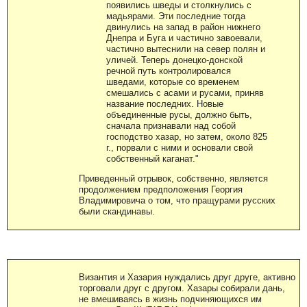
появились шведы и столкнулись с
мадьярами. Эти последние тогда
двинулись на запад в район нижнего
Днепра и Буга и частично завоевали,
частично вытеснили на север полян и
уличей. Теперь донецко-донской
речной путь контролировался
шведами, которые со временем
смешались с асами и русами, приняв
название последних. Новые
объединенные русы, должно быть,
сначала признавали над собой
господство хазар, но затем, около 825
г., порвали с ними и основали свой
собственный каганат."
Приведенный отрывок, собственно, является
продолжением предположения Георгия
Владимировича о том, что пращурами русских
были скандинавы.
Византия и Хазария нуждались друг друге, активно
торговали друг с другом. Хазары собирали дань,
не вмешиваясь в жизнь подчиняющихся им