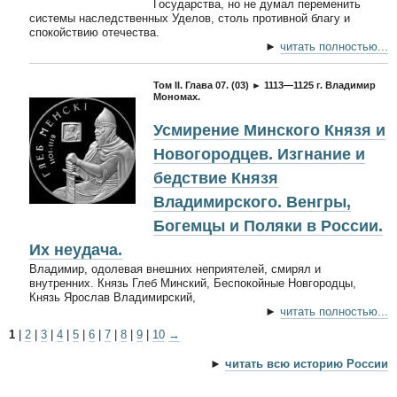
Государства, но не думал переменить
системы наследственных Уделов, столь противной благу и
спокойствию отечества.
►
читать полностью...
Том II. Глава 07. (03) ► 1113—1125 г. Владимир
Мономах.
Усмирение Минского Князя и
Новогородцев. Изгнание и
бедствие Князя
Владимирского. Венгры,
Богемцы и Поляки в России.
Их неудача.
Владимир, одолевая внешних неприятелей, смирял и
внутренних. Князь Глеб Минский, Беспокойные Новгородцы,
Князь Ярослав Владимирский,
►
читать полностью...
1
|
2
|
3
|
4
|
5
|
6
|
7
|
8
|
9
|
10
→
►
читать всю историю России