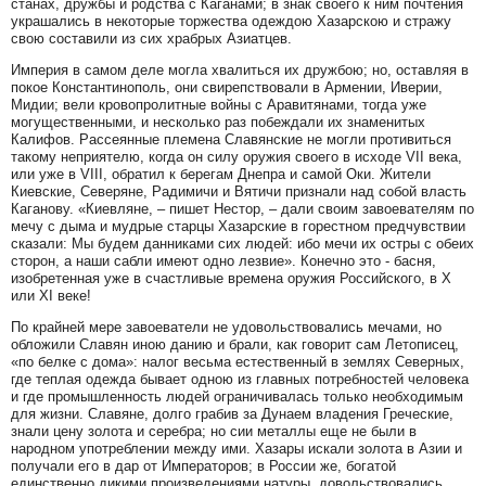
станах, дружбы и родства с Каганами; в знак своего к ним почтения
украшались в некоторые торжества одеждою Хазарскою и стражу
свою составили из сих храбрых Азиатцев.
Империя в самом деле могла хвалиться их дружбою; но, оставляя в
покое Константинополь, они свирепствовали в Армении, Иверии,
Мидии; вели кровопролитные войны с Аравитянами, тогда уже
могущественными, и несколько раз побеждали их знаменитых
Калифов. Рассеянные племена Славянские не могли противиться
такому неприятелю, когда он силу оружия своего в исходе VII века,
или уже в VIII, обратил к берегам Днепра и самой Оки. Жители
Киевские, Северяне, Радимичи и Вятичи признали над собой власть
Каганову. «Киевляне, – пишет Нестор, – дали своим завоевателям по
мечу с дыма и мудрые старцы Хазарские в горестном предчувствии
сказали: Мы будем данниками сих людей: ибо мечи их остры с обеих
сторон, а наши сабли имеют одно лезвие». Конечно это - басня,
изобретенная уже в счастливые времена оружия Российского, в Х
или XI веке!
По крайней мере завоеватели не удовольствовались мечами, но
обложили Славян иною данию и брали, как говорит сам Летописец,
«по белке с дома»: налог весьма естественный в землях Северных,
где теплая одежда бывает одною из главных потребностей человека
и где промышленность людей ограничивалась только необходимым
для жизни. Славяне, долго грабив за Дунаем владения Греческие,
знали цену золота и серебра; но сии металлы еще не были в
народном употреблении между ими. Хазары искали золота в Азии и
получали его в дар от Императоров; в России же, богатой
единственно дикими произведениями натуры, довольствовались