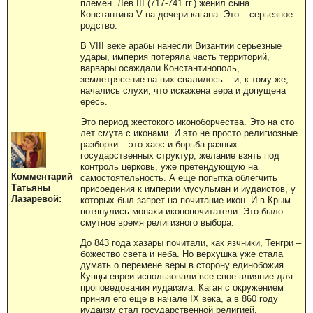
племен. Лев III (717-741 гг.) женил сына
Константина V на дочери кагана. Это – серьезное
родство.
В VIII веке арабы нанесли Византии серьезные
удары, империя потеряла часть территорий,
варвары осаждали Константинополь,
землетрясение на них свалилось... и, к тому же,
начались слухи, что искажена вера и допущена
ересь.
Это период жестокого иконоборчества. Это на сто
лет смута с иконами. И это не просто религиозные
разборки – это хаос и борьба разных
государственных структур, желание взять под
контроль церковь, уже претендующую на
Комментарий
самостоятельность. А еще попытка облегчить
Татьяны
присоедения к империи мусульман и иудаистов, у
Лазаревой:
которых был запрет на почитание икон. И в Крым
потянулись монахи-иконопочитатели. Это было
смутное время религизного выбора.
До 843 года хазары почитали, как язчники, Тенгри –
божество света и неба. Но верхушка уже стала
думать о перемене веры в сторону единобожия.
Купцы-евреи использовали все свое влияние для
проповедования иудаизма. Каган с окружением
принял его еще в начале IX века, а в 860 году
иудаизм стал государственной религией.