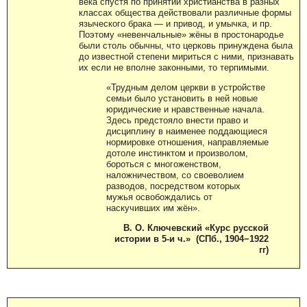
века спустя по принятии христианства в разных
классах общества действовали различные формы
языческого брака — и привод, и умычка, и пр.
Поэтому «невенчальные» жёны в простонародье
были столь обычны, что церковь принуждена была
до известной степени мириться с ними, признавать
их если не вполне законными, то терпимыми.
«Трудным делом церкви в устройстве
семьи было установить в ней новые
юридические и нравственные начала.
Здесь предстояло внести право и
дисциплину в наименее поддающиеся
нормировке отношения, направляемые
дотоле инстинктом и произволом,
бороться с многоженством,
наложничеством, со своеволием
разводов, посредством которых
мужья освобождались от
наскучивших им жён».
В. О. Ключевский «Курс русской
истории в 5-и ч.» (СПб., 1904−1922
гг)