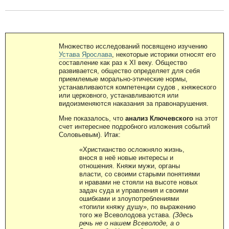
Множество исследований посвящено изучению
Устава Ярослава
, некоторые историки относят его
составление как раз к ХI веку. Общество
развивается, общество определяет для себя
приемлемые морально-этические нормы,
устанавливаются компетенции судов , княжеского
или церковного, устанавливаются или
видоизменяются наказания за правонарушения.
Мне показалось, что
анализ Ключевского
на этот
счет интереснее подробного изложения событий
Соловьевым). Итак:
«Христианство осложняло жизнь,
внося в неё новые интересы и
отношения. Княжи мужи, органы
власти, со своими старыми понятиями
и нравами не стояли на высоте новых
задач суда и управления и своими
ошибками и злоупотреблениями
«топили княжу душу», по выражению
того же Всеволодова устава.
(Здесь
речь не о нашем Всеволоде, а о