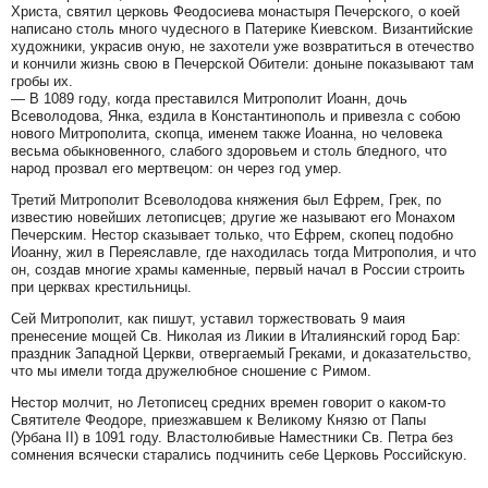
Христа, святил церковь Феодосиева монастыря Печерского, о коей
написано столь много чудесного в Патерике Киевском. Византийские
художники, украсив оную, не захотели уже возвратиться в отечество
и кончили жизнь свою в Печерской Обители: доныне показывают там
гробы их.
— B 1089 году, когда преставился Митрополит Иоанн, дочь
Всеволодова, Янка, ездила в Константинополь и привезла с собою
нового Митрополита, скопца, именем также Иоанна, но человека
весьма обыкновенного, слабого здоровьем и столь бледного, что
народ прозвал его мертвецом: он через год умер.
Третий Митрополит Всеволодова княжения был Ефрем, Грек, по
известию новейших летописцев; другие же называют его Монахом
Печерским. Нестор сказывает только, что Ефрем, скопец подобно
Иоанну, жил в Переяславле, где находилась тогда Митрополия, и что
он, создав многие храмы каменные, первый начал в России строить
при церквах крестильницы.
Сей Митрополит, как пишут, уставил торжествовать 9 маия
пренесение мощей Св. Николая из Ликии в Италиянский город Бар:
праздник Западной Церкви, отвергаемый Греками, и доказательство,
что мы имели тогда дружелюбное сношение с Римом.
Нестор молчит, но Летописец средних времен говорит о каком-то
Святителе Феодоре, приезжавшем к Великому Князю от Папы
(Урбана II) в 1091 году. Властолюбивые Наместники Св. Петра без
сомнения всячески старались подчинить себе Церковь Российскую.