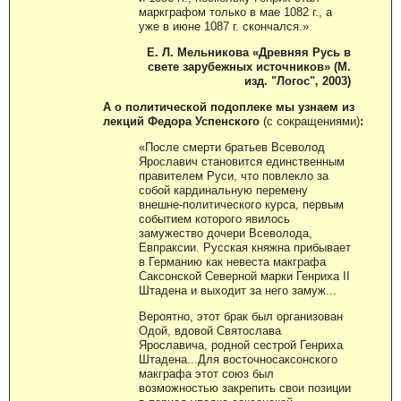
маркграфом только в мае 1082 г., а
уже в июне 1087 г. скончался.»
Е. Л. Мельникова «Древняя Русь в
свете зарубежных источников» (М.
изд. "Логос", 2003)
А о политической подоплеке мы узнаем из
лекций Федора Успенского
(с сокращениями)
:
«После смерти братьев Всеволод
Ярославич становится единственным
правителем Руси, что повлекло за
собой кардинальную перемену
внешне-политического курса, первым
событием которого явилось
замужество дочери Всеволода,
Евпраксии. Русская княжна прибывает
в Германию как невеста макграфа
Саксонской Северной марки Генриха II
Штадена и выходит за него замуж...
Вероятно, этот брак был организован
Одой, вдовой Святослава
Ярославича, родной сестрой Генриха
Штадена...Для восточносаксонского
макграфа этот союз был
возможностью закрепить свои позиции