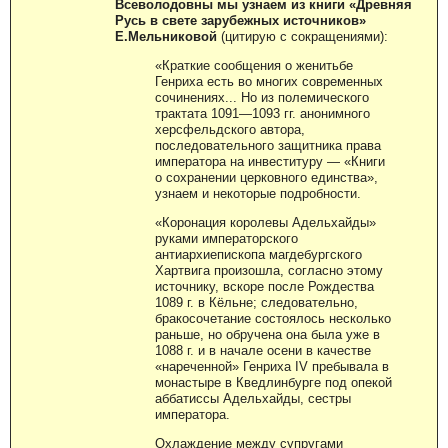
Всеволодовны мы узнаем из книги «Древняя
Русь в свете зарубежных источников»
Е.Мельниковой
(цитирую с сокращениями):
«Краткие сообщения о женитьбе
Генриха есть во многих современных
сочинениях... Но из полемического
трактата 1091—1093 гг. анонимного
херсфельдского автора,
последовательного защитника права
императора на инвеституру — «Книги
о сохранении церковного единства»,
узнаем и некоторые подробности.
«Коронация королевы Адельхайды»
руками императорского
антиархиепископа магдебургского
Хартвига произошла, согласно этому
источнику, вскоре после Рождества
1089 г. в Кёльне; следовательно,
бракосочетание состоялось несколько
раньше, но обручена она была уже в
1088 г. и в начале осени в качестве
«нареченной» Генриха IV пребывала в
монастыре в Кведлинбурге под опекой
аббатиссы Адельхайды, сестры
императора.
Охлаждение между супругами