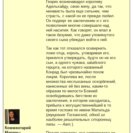
Генрих возненавидел королеву
Адельхайду, свою жену, да так, что
ненависть была еще сильнее, чем
страсть, с какой он ее прежде любил.
Он подверг ее заключению и с его
позволения многие совершали над
ней насилия. Как говорят, он впал в
такое безумие, что даже упомянутого
своего сына убеждал войти к ней.
Так как тот отказался осквернить
ложе отца, король, уговаривая его,
принялся утверждать, будто он не его
сын, а одного чужака, швабского
герцога, на которого названный
Конрад был чрезвычайно похож
лицом. Королева же, после
множества неслыханных оскорблений,
нанесенных ей без вины, каким-то
образом по милости Божией
освободившись бегством из
заключения, в котором находилась,
прибыла к могущественнейшей в то
время госпоже по имени Матильда
(
герцогине Тосканской, одной из
наиболее решительных сторонниц
папы. — Авт.
).
Комментарий
Марины
Приняв королеву, она сопроводила ее