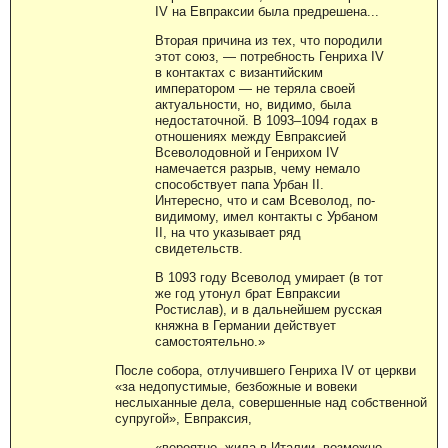
IV на Евпраксии была предрешена...
Вторая причина из тех, что породили
этот союз, — потребность Генриха IV
в контактах с византийским
императором — не теряла своей
актуальности, но, видимо, была
недостаточной. В 1093–1094 годах в
отношениях между Евпраксией
Всеволодовной и Генрихом IV
намечается разрыв, чему немало
способствует папа Урбан II.
Интересно, что и сам Всеволод, по-
видимому, имел контакты с Урбаном
II, на что указывает ряд
свидетельств.
В 1093 году Всеволод умирает (в тот
же год утонул брат Евпраксии
Ростислав), и в дальнейшем русская
княжна в Германии действует
самостоятельно.»
После собора, отлучившего Генриха IV от церкви
«за недопустимые, безбожные и вовеки
неслыханные дела, совершенные над собственной
супругой», Евпраксия,
«вероятно, жила в Италии, возможно,