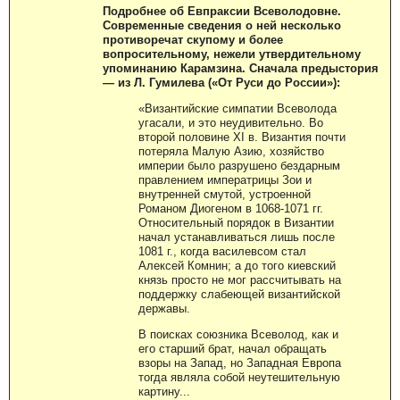
Подробнее об Евпраксии Всеволодовне.
Современные сведения о ней несколько
противоречат скупому и более
вопросительному, нежели утвердительному
упоминанию Карамзина. Сначала предыстория
— из Л. Гумилева («От Руси до России»):
«Византийские симпатии Всеволода
угасали, и это неудивительно. Во
второй половине XI в. Византия почти
потеряла Малую Азию, хозяйство
империи было разрушено бездарным
правлением императрицы Зои и
внутренней смутой, устроенной
Романом Диогеном в 1068-1071 гг.
Относительный порядок в Византии
начал устанавливаться лишь после
1081 г., когда василевсом стал
Алексей Комнин; а до того киевский
князь просто не мог рассчитывать на
поддержку слабеющей византийской
державы.
В поисках союзника Всеволод, как и
его старший брат, начал обращать
взоры на Запад, но Западная Европа
тогда являла собой неутешительную
картину...