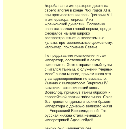
Борьба пап и императоров достигла
своего апогея в конце 70-х годов XI в.
при противостоянии папы Григория VII
и императора Генриха IV из
Франконской династии. Поскольку
папа оставался главой церкви, среди
феодалов начали широко
распространяться антисистемные
культы, противоположные церковному,
например, поклонение Сатане.
Не представлял исключения и сам
император, состоявший в секте
николаитов. Хотя отправляемый культ
считался тайным, о служении "черных
месс" знали многие, причем шока это
у западноевропейцев не вызывало.
Именно с императором Генрихом IV
заключил союз киевский князь
Всеволод, примкнув таким образом к
европейской партии гибеллинов. Союз
был дополнен династическим браком
императора с дочерью великого князя
— Евпраксией Всеволодовной. Так
русская княжна стала немецкой
императрицей Адельгейдой.
Генрих был человеком без