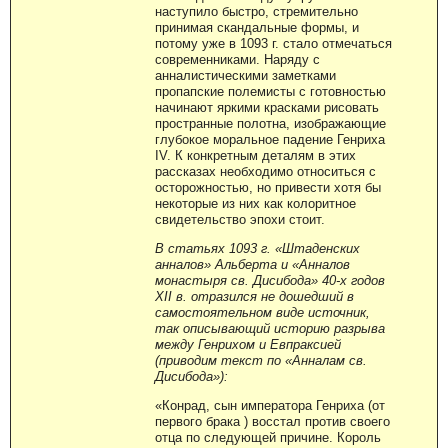
наступило быстро, стремительно
принимая скандальные формы, и
потому уже в 1093 г. стало отмечаться
современниками. Наряду с
анналистическими заметками
пропапские полемисты с готовностью
начинают яркими красками рисовать
пространные полотна, изображающие
глубокое моральное падение Генриха
IV. К конкретным деталям в этих
рассказах необходимо относиться с
осторожностью, но привести хотя бы
некоторые из них как колоритное
свидетельство эпохи стоит.
В статьях 1093 г. «Штаденских
анналов» Альберта и «Анналов
монастыря св. Дисибода» 40-х годов
XII в. отразился не дошедший в
самостоятельном виде источник,
так описывающий историю разрыва
между Генрихом и Евпраксией
(приводим текст по «Анналам св.
Дисибода»):
«Конрад, сын императора Генриха (от
первого брака ) восстал против своего
отца по следующей причине. Король