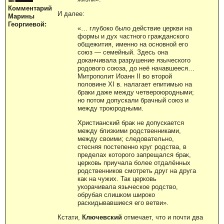
Комментарий
И далее:
Марины
Георгиевой:
«… глубоко было действие церкви на
формы и дух частного гражданского
общежития, именно на основной его
союз — семейный. Здесь она
доканчивала разрушение языческого
родового союза, до неё начавшееся…
Митрополит Иоанн II во второй
половине XI в. налагает епитимью на
браки даже между четвероюродными;
но потом допускали брачный союз и
между троюродными.
Христианский брак не допускается
между близкими родственниками,
между своими; следовательно,
стесняя постепенно круг родства, в
пределах которого запрещался брак,
церковь приучала более отдалённых
родственников смотреть друг на друга
как на чужих. Так церковь
укорачивала языческое родство,
обрубая слишком широко
раскидывавшиеся его ветви».
Кстати,
Ключевский
отмечает, что и почти два