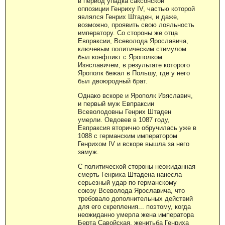
в период упадка саксонской
оппозиции Генриху IV, частью которой
являлся Генрих Штаден, и даже,
возможно, проявить свою лояльность
императору. Со стороны же отца
Евпраксии, Всеволода Ярославича,
ключевым политическим стимулом
был конфликт с Ярополком
Изяславичем, в результате которого
Ярополк бежал в Польшу, где у него
был двоюродный брат.
Однако вскоре и Ярополк Изяславич,
и первый муж Евпраксии
Всеволодовны Генрих Штаден
умерли. Овдовев в 1087 году,
Евпраксия вторично обручилась уже в
1088 с германским императором
Генрихом IV и вскоре вышла за него
замуж.
С политической стороны неожиданная
смерть Генриха Штадена нанесла
серьезный удар по германскому
союзу Всеволода Ярославича, что
требовало дополнительных действий
для его скрепления... поэтому, когда
неожиданно умерла жена императора
Берта Савойская, женитьба Генриха