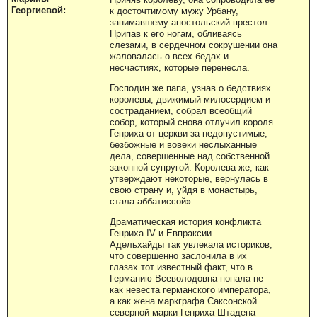
Георгиевой:
к досточтимому мужу Урбану,
занимавшему апостольский престол.
Припав к его ногам, обливаясь
слезами, в сердечном сокрушении она
жаловалась о всех бедах и
несчастиях, которые перенесла.
Господин же папа, узнав о бедствиях
королевы, движимый милосердием и
состраданием, собрал всеобщий
собор, который снова отлучил короля
Генриха от церкви за недопустимые,
безбожные и вовеки неслыханные
дела, совершенные над собственной
законной супругой. Королева же, как
утверждают некоторые, вернулась в
свою страну и, уйдя в монастырь,
стала аббатиссой»...
Драматическая история конфликта
Генриха IV и Евпраксии—
Адельхайды так увлекала историков,
что совершенно заслонила в их
глазах тот известный факт, что в
Германию Всеволодовна попала не
как невеста германского императора,
а как жена маркграфа Саксонской
северной марки Генриха Штадена