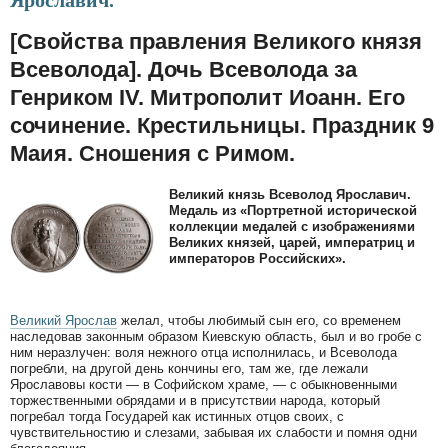
Ярославич.
[Свойства правления Великого князя
Всеволода]. Дочь Всеволода за
Генриком IV. Митрополит Иоанн. Его
сочинение. Крестильницы. Праздник 9
Маия. Сношения с Римом.
Великий князь Всеволод Ярославич.
Медаль из «Портретной исторической
коллекции медалей с изображениями
Великих князей, царей, императриц и
императоров Российских».
Великий Ярослав
желал, чтобы любимый сын его, со временем
наследовав законным образом Киевскую область, был и во гробе с
ним неразлучен: воля нежного отца исполнилась, и Всеволода
погребли, на другой день кончины его, там же, где лежали
Ярославовы кости — в Софийском храме, — с обыкновенными
торжественными обрядами и в присутствии народа, который
погребал тогда Государей как истинных отцов своих, с
чувствительностию и слезами, забывая их слабости и помня одни