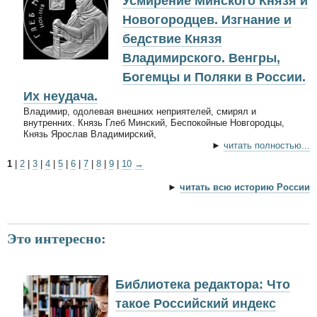
Усмирение Минского Князя и
Новогородцев. Изгнание и
бедствие Князя
Владимирского. Венгры,
Богемцы и Поляки в России.
Их неудача.
Владимир, одолевая внешних неприятелей, смирял и
внутренних. Князь Глеб Минский, Беспокойные Новгородцы,
Князь Ярослав Владимирский,
►
читать полностью...
1
|
2
|
3
|
4
|
5
|
6
|
7
|
8
|
9
|
10
→
►
читать всю историю России
Это интересно:
Библиотека редактора: Что
такое Российский индекс