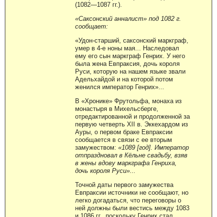
(1082—1087 гг.).
«Саксонский анналист» под 1082 г.
сообщает:
«Удон-старший, саксонский маркграф,
умер в 4-е ноны мая... Наследовал
ему его сын маркграф Генрих. У него
была жена Евпраксия, дочь короля
Руси, которую на нашем языке звали
Адельхайдой и на которой потом
женился император Генрих»...
В «Хронике» Фрутольфа, монаха из
монастыря в Михельсберге,
отредактированной и продолженной за
первую четверть XII в. Эккехардом из
Ауры, о первом браке Евпраксии
сообщается в связи с ее вторым
замужеством:
«1089 [год]. Император
отпраздновал в Кёльне свадьбу, взяв
в жены вдову маркграфа Генриха,
дочь короля Руси»...
Точной даты первого замужества
Евпраксии источники не сообщают, но
легко догадаться, что переговоры о
ней должны были вестись между 1083
и 1086 гг., поскольку Генрих стал