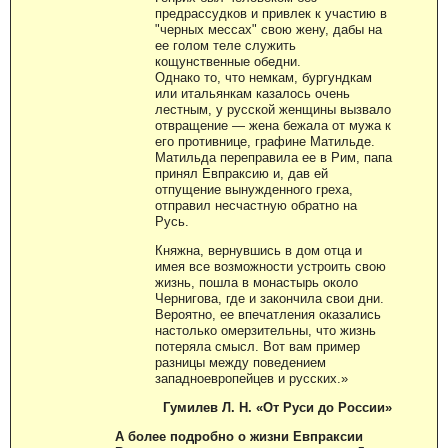
предрассудков и привлек к участию в
"черных мессах" свою жену, дабы на
ее голом теле служить
кощунственные обедни.
Однако то, что немкам, бургундкам
или итальянкам казалось очень
лестным, у русской женщины вызвало
отвращение — жена бежала от мужа к
его противнице, графине Матильде.
Матильда переправила ее в Рим, папа
принял Евпраксию и, дав ей
отпущение вынужденного греха,
отправил несчастную обратно на
Русь.
Княжна, вернувшись в дом отца и
имея все возможности устроить свою
жизнь, пошла в монастырь около
Чернигова, где и закончила свои дни.
Вероятно, ее впечатления оказались
настолько омерзительны, что жизнь
потеряла смысл. Вот вам пример
разницы между поведением
западноевропейцев и русских.»
Гумилев Л. Н. «От Руси до России»
А более подробно о жизни Евпраксии