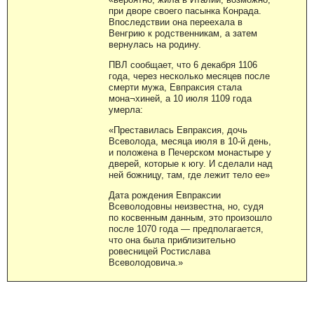
при дворе своего пасынка Конрада.
Впоследствии она переехала в
Венгрию к родственникам, а затем
вернулась на родину.
ПВЛ сообщает, что 6 декабря 1106
года, через несколько месяцев после
смерти мужа, Евпраксия стала
мона¬хиней, а 10 июля 1109 года
умерла:
«Преставилась Евпраксия, дочь
Всеволода, месяца июля в 10-й день,
и положена в Печерском монастыре у
дверей, которые к югу. И сделали над
ней божницу, там, где лежит тело ее»
Дата рождения Евпраксии
Всеволодовны неизвестна, но, судя
по косвенным данным, это произошло
после 1070 года — предполагается,
что она была приблизительно
ровесницей Ростислава
Всеволодовича.»