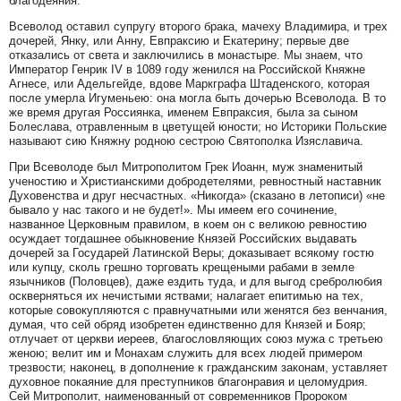
благодеяния.
Всеволод оставил супругу второго брака, мачеху Владимира, и трех
дочерей, Янку, или Анну, Евпраксию и Екатерину; первые две
отказались от света и заключились в монастыре. Мы знаем, что
Император Генрик IV в 1089 году женился на Российской Княжне
Агнесе, или Адельгейде, вдове Маркграфа Штаденского, которая
после умерла Игуменьею: она могла быть дочерью Всеволода. В то
же время другая Россиянка, именем Евпраксия, была за сыном
Болеслава, отравленным в цветущей юности; но Историки Польские
называют сию Княжну родною сестрою Святополка Изяславича.
При Всеволоде был Митрополитом Грек Иоанн, муж знаменитый
ученостию и Христианскими добродетелями, ревностный наставник
Духовенства и друг несчастных. «Никогда» (сказано в летописи) «не
бывало у нас такого и не будет!». Мы имеем его сочинение,
названное Церковным правилом, в коем он с великою ревностию
осуждает тогдашнее обыкновение Князей Российских выдавать
дочерей за Государей Латинской Веры; доказывает всякому гостю
или купцу, сколь грешно торговать крещеными рабами в земле
язычников (Половцев), даже ездить туда, и для выгод сребролюбия
оскверняться их нечистыми яствами; налагает епитимью на тех,
которые совокупляются с правнучатными или женятся без венчания,
думая, что сей обряд изобретен единственно для Князей и Бояр;
отлучает от церкви иереев, благословляющих союз мужа с третьею
женою; велит им и Монахам служить для всех людей примером
трезвости; наконец, в дополнение к гражданским законам, уставляет
духовное покаяние для преступников благонравия и целомудрия.
Сей Митрополит, наименованный от современников Пророком