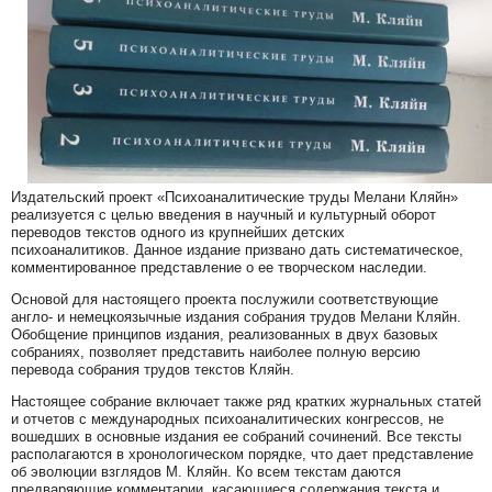
Издательский проект «Психоаналитические труды Мелани Кляйн»
реализуется с целью введения в научный и культурный оборот
переводов текстов одного из крупнейших детских
психоаналитиков. Данное издание призвано дать систематическое,
комментированное представление о ее творческом наследии.
Основой для настоящего проекта послужили соответствующие
англо- и немецкоязычные издания собрания трудов Мелани Кляйн.
Обобщение принципов издания, реализованных в двух базовых
собраниях, позволяет представить наиболее полную версию
перевода собрания трудов текстов Кляйн.
Настоящее собрание включает также ряд кратких журнальных статей
и отчетов с международных психоаналитических конгрессов, не
вошедших в основные издания ее собраний сочинений. Все тексты
располагаются в хронологическом порядке, что дает представление
об эволюции взглядов М. Кляйн. Ко всем текстам даются
предваряющие комментарии, касающиеся содержания текста и