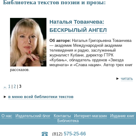
Библиотека текстов поэзии и прозы:
Наталья Тованчева:
БЕСКРЫЛЫЙ АНГЕЛ
Об авторе:
Наталья Григорьевна Тованчева
— академик Международной академии
телевидения и радио, заслуженный
журналист Кубани, директор ГТРК
«Кубань», обладатель орденов «Звезда
мецената» и «Слава нации». Автор трех книг
рассказов.
►
читать
←
1
|
2
|
3
►
в меню всей библиотеки текстов
О нас
Издательский блог
Контакты
Интернет-магазин
Издание книг
Библиотека
575-25-66
(812)