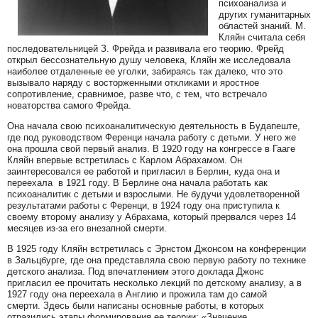
психоанализа и
других гуманитарных
областей знаний. М.
Кляйн считала себя
последовательницей З. Фрейда и развивала его теорию. Фрейд
открыл бессознательную душу человека, Кляйн же исследовала
наиболее отдаленные ее уголки, забираясь так далеко, что это
вызывало наряду с восторженными откликами и яростное
сопротивление, сравнимое, разве что, с тем, что встречало
новаторства самого Фрейда.
Она начала свою психоаналитическую деятельность в Будапеште,
где под руководством Ференци начала работу с детьми. У него же
она прошла свой первый анализ. В 1920 году на конгрессе в Гааге
Кляйн впервые встретилась с Карлом Абрахамом. Он
заинтересовался ее работой и пригласил в Берлин, куда она и
переехала в 1921 году. В Берлине она начала работать как
психоаналитик с детьми и взрослыми. Не будучи удовлетворенной
результатами работы с Ференци, в 1924 году она приступила к
своему второму анализу у Абрахама, который прервался через 14
месяцев из-за его внезапной смерти.
В 1925 году Кляйн встретилась с Эрнстом Джонсом на конференции
в Зальцбурге, где она представляла свою первую работу по технике
детского анализа. Под впечатлением этого доклада Джонс
пригласил ее прочитать несколько лекций по детскому анализу, а в
1927 году она переехала в Англию и прожила там до самой
смерти. Здесь были написаны основные работы, в которых
отразились этапы формирования ее теории: «Значение