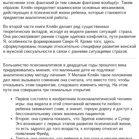
вытеснении этих фантазий (и тем самым фантазии вообще)». Таким
образом, Кляйн определяет взаимосвязи основных механизмов,
действующих в психической жизни ребенка, которые становятся
предметом аналитической работы.
Во второй части книги Кляйн делает ряд существенных
теоретических вкладов, исходя из модели ранних ситуаций страха.
Она рассматривает ранние стадии эдипова конфликта, пути развития
Я, особенности формирования Сверх-Я. Кроме того, здесь
сформулированы позиции относительно специфики развития женской
и мужской сексуальности в связи с ранними ситуациями страхов.
Большинство психоаналитиков в двадцатые годы прошлого века
придерживались мнения, что маленькие дети не подлежат
аналитическому методу лечения. У Мелани Кляйн такое положение
дел явно вызывало сомнение она считала, что вместо того, чтобы
отказывать этим пациентам, следовало изменить метод. На этом
пути она совершила три гениальных открытия.
Первое состояло в изобретении психоаналитической техники
игры: она видела в этой спонтанной активности любого
ребенка эквивалент снам, а значит, торную дорогу и доступ к
бессознательному своих маленьких пациентов.
Второе: она сумела показать, что Эдипов комплекс и Супер
Эго возникают с первых этапов развития психической жизни,
то есть задолго до того возраста, к которому относил их
появление Фрейд.
Третье: она открыла, что ребенок в три года и четыре месяца