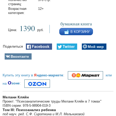
страниц:
Возрастная
12+
категория:
бумажная книга
1390
Цена:
руб.
В КОРЗИНУ
Facebook
Twitter
Мой мир
Поделиться
Вконтакте
я
Купить эту книгу в
ндекс-маркете
:
или
О
на
зоне
:
Мелани Кляйн
Проект: "Психоаналитические труды Мелани Кляйн в 7 томах"
ISBN серии: 978-5-98904-019-3
Том III: Психоанализ ребенка
под науч. ред. С.Ф. Сироткина и М.Л. Мельниковой