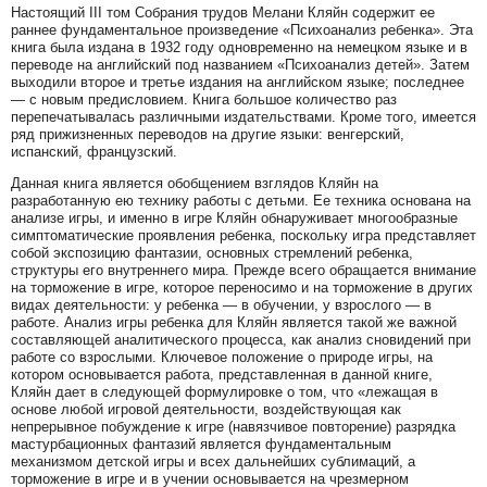
Настоящий III том Собрания трудов Мелани Кляйн содержит ее
раннее фундаментальное произведение «Психоанализ ребенка». Эта
книга была издана в 1932 году одновременно на немецком языке и в
переводе на английский под названием «Психоанализ детей». Затем
выходили второе и третье издания на английском языке; последнее
— с новым предисловием. Книга большое количество раз
перепечатывалась различными издательствами. Кроме того, имеется
ряд прижизненных переводов на другие языки: венгерский,
испанский, французский.
Данная книга является обобщением взглядов Кляйн на
разработанную ею технику работы с детьми. Ее техника основана на
анализе игры, и именно в игре Кляйн обнаруживает многообразные
симптоматические проявления ребенка, поскольку игра представляет
собой экспозицию фантазии, основных стремлений ребенка,
структуры его внутреннего мира. Прежде всего обращается внимание
на торможение в игре, которое переносимо и на торможение в других
видах деятельности: у ребенка — в обучении, у взрослого — в
работе. Анализ игры ребенка для Кляйн является такой же важной
составляющей аналитического процесса, как анализ сновидений при
работе со взрослыми. Ключевое положение о природе игры, на
котором основывается работа, представленная в данной книге,
Кляйн дает в следующей формулировке о том, что «лежащая в
основе любой игровой деятельности, воздействующая как
непрерывное побуждение к игре (навязчивое повторение) разрядка
мастурбационных фантазий является фундаментальным
механизмом детской игры и всех дальнейших сублимаций, а
торможение в игре и в учении основывается на чрезмерном