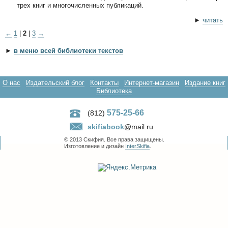
трех книг и многочисленных публикаций.
►
читать
←
1
|
2
|
3
→
►
в меню всей библиотеки текстов
О нас
Издательский блог
Контакты
Интернет-магазин
Издание книг
Библиотека
575-25-66
(812)
skifiabook
@mail.ru
© 2013 Скифия. Все права защищены.
Изготовление и дизайн
InterSkifia
.