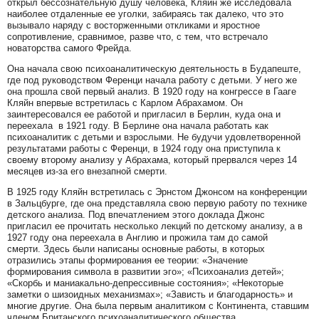
открыл бессознательную душу человека, Кляйн же исследовала
наиболее отдаленные ее уголки, забираясь так далеко, что это
вызывало наряду с восторженными откликами и яростное
сопротивление, сравнимое, разве что, с тем, что встречало
новаторства самого Фрейда.
Она начала свою психоаналитическую деятельность в Будапеште,
где под руководством Ференци начала работу с детьми. У него же
она прошла свой первый анализ. В 1920 году на конгрессе в Гааге
Кляйн впервые встретилась с Карлом Абрахамом. Он
заинтересовался ее работой и пригласил в Берлин, куда она и
переехала в 1921 году. В Берлине она начала работать как
психоаналитик с детьми и взрослыми. Не будучи удовлетворенной
результатами работы с Ференци, в 1924 году она приступила к
своему второму анализу у Абрахама, который прервался через 14
месяцев из-за его внезапной смерти.
В 1925 году Кляйн встретилась с Эрнстом Джонсом на конференции
в Зальцбурге, где она представляла свою первую работу по технике
детского анализа. Под впечатлением этого доклада Джонс
пригласил ее прочитать несколько лекций по детскому анализу, а в
1927 году она переехала в Англию и прожила там до самой
смерти. Здесь были написаны основные работы, в которых
отразились этапы формирования ее теории: «Значение
формирования символа в развитии эго»; «Психоанализ детей»;
«Скорбь и маниакально-депрессивные состояния»; «Некоторые
заметки о шизоидных механизмах»; «Зависть и благодарность» и
многие другие. Она была первым аналитиком с Континента, ставшим
членом Британского психоаналитического общества.