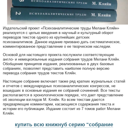
Издательский проект «Психоаналитические труды Мелани Кляйн»
реализуется с целью введения в научный и культурный оборот
переводов текстов одного из крупнейших детских
психоаналитиков. Данное издание призвано дать систематическое,
комментированное представление о ее творческом наследии.
Основой для настоящего проекта послужили соответствующие
англо- и немецкоязычные издания собрания трудов Мелани Кляйн.
Обобщение принципов издания, реализованных в двух базовых
собраниях, позволяет представить наиболее полную версию
перевода собрания трудов текстов Кляйн.
Настоящее собрание включает также ряд кратких журнальных статей
и отчетов с международных психоаналитических конгрессов, не
вошедших в основные издания ее собраний сочинений. Все тексты
располагаются в хронологическом порядке, что дает представление
об эволюции взглядов М. Кляйн. Ко всем текстам даются
предваряющие комментарии, касающиеся содержания текста и
истории его публикации. Издание состоит из 7 томов работ Мелани
Кляйн.
купить всю книжнуб серию "собрание