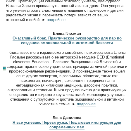
книги. Практикующий семейный психолог, учитель, культуролог
Наталья Харина прошла путь, полный личных драм. Она уверена,
что умения строить счастливые отношения с партнером и детьми,
радоваться жизни и переживать потери зависят от ваших
отношений с собой. ►
подробнее
Елена Глозман
Счастливый брак. Практическое руководство для пар по
созданию эмоциональной и интимной близости
Книга известного израильского семейного психотерапевта Елены
Глозман рассказывает о ее авторской методике EED (Emotional
closeness Education – Развитие Эмоциональной Близости) и
содержит практические упражнения, примеры из личной практики и
профессиональные рекомендации. В произведение также вошел
опыт других экспертов, в различных областях, таких как
психология, психиатрия, сексология, традиционная и
нетрадиционная китайская медицина, даосские практики,
антропология и теология. Книга предназначена для практикующих
специалистов и широкого круга читателей, желающих улучшить
отношения с супругом/ой и достичь эмоциональной и интимной
близости в семье. ►
подробнее
Лена Данилова
Я все успеваю. Перезагрузка. Пошаговая инструкция для
современных мам