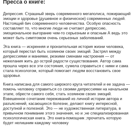
Пресса о книге:
Депрессия. Страшный зверь современного мегаполиса, пожирающий
эмоции и здоровье (душевное и физическое) современных людей.
Настоящий бич современного человечества. Особую опасность
составляет то, что многие люди не считают депрессию,
эмоциональное выгорание чем-то серьезным и опасным А ведь это
может быть симптомом очень серьезных заболеваний.
Эта книга — искренняя и пронзительная история жизни человека,
который перестал быть хозяином своих эмоций. Застрял между
депрессиями и маниями, резкими сменами настроения — от
нежелания жить до острой радости существования. Автор сама
прошла через все эти состояния, сумела справиться с ними и сама
стала психологом, который помогает людям восстановить свое
здоровье.
Книга написана для самого широкого круга читателей и ее задача —
помочь человеку справиться со своими депрессиями на начальном
этапе, обрести самого себя, стать хозяином своих эмоций.
Взвешенное сочетание переживаний из личной истории автора и
разъяснений, касающихся болезни, делают книгу интересной,
доступной и полезной. Это — не художественная литература, в
привычном понимание этого значения, но и ;не специализированная
психологическая книга. Это книга-помощник ;прочитать которую
будет нелишним каждому человеку