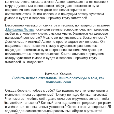
конечном счете, смысла жизни. Автор нацеливает на отношение к
миру с душевным равновесием, обсуждает возможные пути
сохранения жизнелюбия даже при неблагоприятных
обстоятельствах. Книга написана с присущим автору чувством
юмора и будет интересна широкому кругу читателей.
Бестселлер немецкого психиатра и теолога, популярного писателя
;
Манфреда Лютца
посвящен вечным вопросам счастья, здоровья,
любви и, в конечном счете, смысла жизни. Является ли здоровье
наивысшей ценностью? Можно ли почувствовать бесконечность?
Достижима ли истина? Автор не просто задает эти вопросы. Он
нацеливает на отношение к миру с душевным равновесием,
обсуждает возможные пути сохранения жизнелюбия даже при
неблагоприятных обстоятельствах. Книга написана с присущим
автору чувством юмора и будет интересна широкому кругу
читателей. ► подробнее
Наталья Харина
Любить нельзя отказывать. Книга-практикум о том, как
полюбить себя
Откуда берется любовь к себе? Как развить ее в течение жизни и
меняется ли она со временем? Почему не надо бояться эгоизма?
Что помогает любить себя, даже если все окружение хочет, чтобы
вы любили только их? Как выйти из-под влияния родовых программ
и избавиться от негативных установок? Ответы на эти вопросы и 25
заданий для самостоятельной работы вы найдете внутри этой