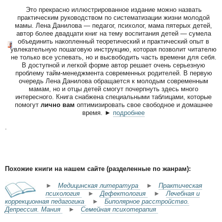
Это прекрасно иллюстрированное издание можно назвать
практическим руководством по систематизации жизни молодой
мамы. Лена Данилова — педагог, психолог, мама пятерых детей,
автор более двадцати книг на тему воспитания детей — сумела
объединить накопленный теоретический и практический опыт в
увлекательную пошаговую инструкцию, которая позволит читателю
не только все успевать, но и высвободить часть времени для себя.
В доступной и легкой форме автор решает очень серьезную
проблему тайм-менеджмента современных родителей. В первую
очередь Лена Данилова обращается к молодым современным
мамам, но и отцы детей смогут почерпнуть здесь много
интересного. Книга снабжена специальными таблицами, которые
помогут
лично вам
оптимизировать свое свободное и домашнее
время. ►
подробнее
.
Похожие книги на нашем сайте (разделенные по жанрам):
►
Медицинская литература
►
Практическая
психология
►
Дефектология
►
Лечебная и
коррекционная педагогика
►
Биполярное расстройство.
Депрессия. Мания
►
Семейная психотерапия