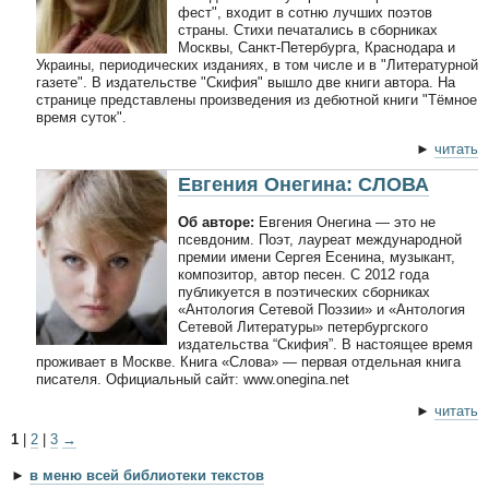
фест", входит в сотню лучших поэтов
страны. Стихи печатались в сборниках
Москвы, Санкт-Петербурга, Краснодара и
Украины, периодических изданиях, в том числе и в "Литературной
газете". В издательстве "Скифия" вышло две книги автора. На
странице представлены произведения из дебютной книги "Тёмное
время суток".
►
читать
Евгения Онегина: СЛОВА
Об авторе:
Евгения Онегина — это не
псевдоним. Поэт, лауреат международной
премии имени Сергея Есенина, музыкант,
композитор, автор песен. С 2012 года
публикуется в поэтических сборниках
«Антология Сетевой Поэзии» и «Антология
Сетевой Литературы» петербургского
издательства “Скифия”. В настоящее время
проживает в Москве. Книга «Слова» — первая отдельная книга
писателя. Официальный сайт: www.onegina.net
►
читать
1
|
2
|
3
→
►
в меню всей библиотеки текстов