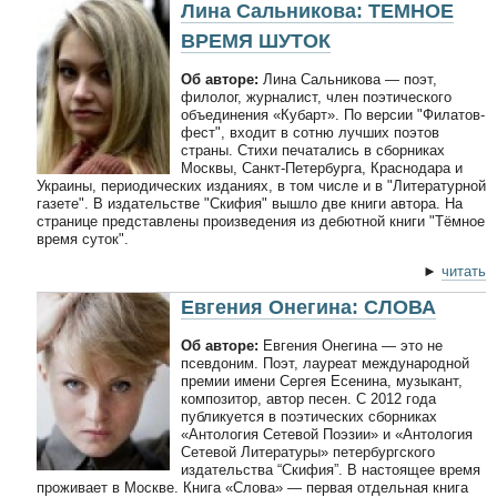
Лина Сальникова: ТЕМНОЕ
ВРЕМЯ ШУТОК
Об авторе:
Лина Сальникова — поэт,
филолог, журналист, член поэтического
объединения «Кубарт». По версии "Филатов-
фест", входит в сотню лучших поэтов
страны. Стихи печатались в сборниках
Москвы, Санкт-Петербурга, Краснодара и
Украины, периодических изданиях, в том числе и в "Литературной
газете". В издательстве "Скифия" вышло две книги автора. На
странице представлены произведения из дебютной книги "Тёмное
время суток".
►
читать
Евгения Онегина: СЛОВА
Об авторе:
Евгения Онегина — это не
псевдоним. Поэт, лауреат международной
премии имени Сергея Есенина, музыкант,
композитор, автор песен. С 2012 года
публикуется в поэтических сборниках
«Антология Сетевой Поэзии» и «Антология
Сетевой Литературы» петербургского
издательства “Скифия”. В настоящее время
проживает в Москве. Книга «Слова» — первая отдельная книга