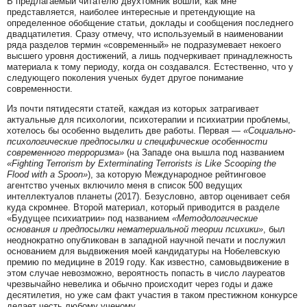
В предлагаемый читателю двухтомник вошли, как мне
представляется, наиболее интересные и претендующие на
определенное обобщение статьи, доклады и сообщения последнего
двадцатилетия. Сразу отмечу, что используемый в наименовании
ряда разделов термин «современный» не подразумевает некоего
высшего уровня достижений, а лишь подчеркивает принадлежность
материала к тому периоду, когда он создавался. Естественно, что у
следующего поколения ученых будет другое понимание
современности.
Из почти пятидесяти статей, каждая из которых затрагивает
актуальные для психологии, психотерапии и психиатрии проблемы,
хотелось бы особенно выделить две работы. Первая —
«Социально-
психологические предпосылки и специфические особенности
современного терроризма»
(на Западе она вышла под названием
«Fighting Terrorism by Exterminating Terrorists is Like Scooping the
Flood with a Spoon»
), за которую Международное рейтинговое
агентство ученых включило меня в список 500 ведущих
интеллектуалов планеты (2017). Безусловно, автор оценивает себя
куда скромнее. Второй материал, который приводится в разделе
«Будущее психиатрии» под названием
«Методологические
основания и предпосылки нематериальной теории психики»
, был
неоднократно опубликован в западной научной печати и послужил
основанием для выдвижения моей кандидатуры на Нобелевскую
премию по медицине в 2019 году. Как известно, самовыдвижение в
этом случае невозможно, вероятность попасть в число лауреатов
чрезвычайно невелика и обычно происходит через годы и даже
десятилетия, но уже сам факт участия в таком престижном конкурсе
делает честь любому ученому.