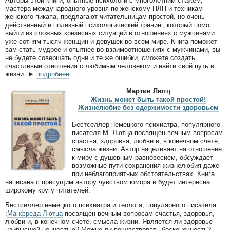
Авторы этой книги, опытные психологи с многолетним стажем,
мастера международного уровня по женскому НЛП и техникам
женского пикапа, предлагают читательницам простой, но очень
действенный и полезный психологический тренинг, который помог
выйти из сложных кризисных ситуаций в отношениях с мужчинами
уже сотням тысяч женщин и девушек во всем мире. Книга поможет
вам стать мудрее и опытнее во взаимоотношениях с мужчинами, вы
не будете совершать одни и те же ошибки, сможете создать
счастливые отношения с любимым человеком и найти свой путь в
жизни.
►
подробнее
Мартин Лютц
Жизнь может быть такой простой!
Жизнелюбие без одержимости здоровьем
Бестселлер немецкого психиатра, популярного
писателя М. Лютца посвящен вечным вопросам
счастья, здоровья, любви и, в конечном счете,
смысла жизни. Автор нацеливает на отношение
к миру с душевным равновесием, обсуждает
возможные пути сохранения жизнелюбия даже
при неблагоприятных обстоятельствах. Книга
написана с присущим автору чувством юмора и будет интересна
широкому кругу читателей.
Бестселлер немецкого психиатра и теолога, популярного писателя
;
Манфреда Лютца
посвящен вечным вопросам счастья, здоровья,
любви и, в конечном счете, смысла жизни. Является ли здоровье
наивысшей ценностью? Можно ли почувствовать бесконечность?