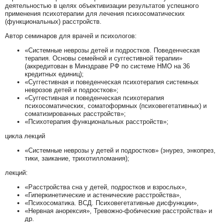
деятельностью в целях объективизации результатов успешного
применения психотерапии для лечения психосоматических
(функциональных) расстройств.
Автор семинаров для врачей и психологов:
«Системные неврозы детей и подростков. Поведенческая
терапия. Основы семейной и суггестивной терапии»
(аккредитован в Минздраве РФ по системе НМО на 36
кредитных единиц);
«Суггестивная и поведенческая психотерапия системных
неврозов детей и подростков»;
«Суггестивная и поведенческая психотерапия
психосоматических, соматоформных (психовегетативных) и
соматизированных расстройств»;
«Психотерапия функциональных расстройств»;
цикла лекций
«Системные неврозы у детей и подростков» (энурез, энкопрез,
тики, заикание, трихотилломания);
лекций:
«Расстройства сна у детей, подростков и взрослых»,
«Гиперкинетические и астенические расстройства»,
«Психосоматика. ВСД. Психовегетативные дисфункции»,
«Нервная анорексия», Тревожно-фобические расстройства» и
др.