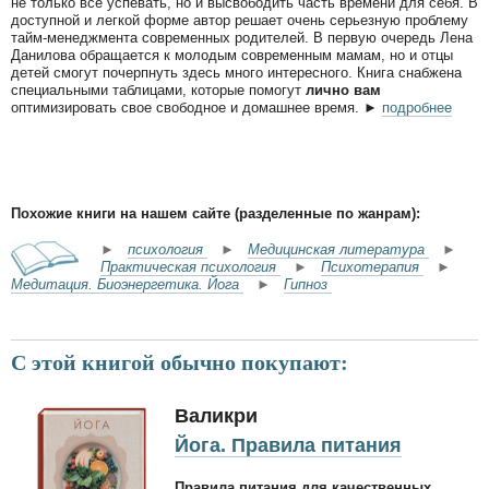
не только все успевать, но и высвободить часть времени для себя. В
доступной и легкой форме автор решает очень серьезную проблему
тайм-менеджмента современных родителей. В первую очередь Лена
Данилова обращается к молодым современным мамам, но и отцы
детей смогут почерпнуть здесь много интересного. Книга снабжена
специальными таблицами, которые помогут
лично вам
оптимизировать свое свободное и домашнее время. ►
подробнее
Похожие книги на нашем сайте (разделенные по жанрам):
►
психология
►
Медицинская литература
►
Практическая психология
►
Психотерапия
►
Медитация. Биоэнергетика. Йога
►
Гипноз
С этой книгой обычно покупают:
Валикри
Йога. Правила питания
Правила питания для качественных