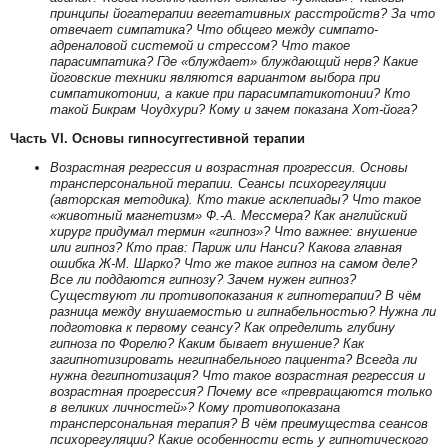
принципы йогатерапии вегетативных расстройств? За что
отвечает симпатика? Что общего между симпато-
адреналовой системой и стрессом? Что такое
парасимпатика? Где «блуждает» блуждающий нерв? Какие
йоговские техники являются вариантом выбора при
симпатикотонии, а какие при парасимпатикотонии? Кто
такой Бикрам Чоудхури? Кому и зачем показана Хот-йога?
Часть VI. Основы гипносуггестивной терапии
Возрастная регрессия и возрастная прогрессия. Основы
трансперсональной терапии. Сеансы психорегуляции
(авторская методика). Кто такие асклепиады? Что такое
«животный магнетизм» Ф.-А. Мессмера? Как английский
хирург придумал термин «гипноз»? Что важнее: внушение
или гипноз? Кто прав: Париж или Нанси? Какова главная
ошибка Ж-М. Шарко? Что же такое гипноз на самом деле?
Все ли поддаются гипнозу? Зачем нужен гипноз?
Существуют ли противопоказания к гипнотерапии? В чём
разница между внушаемостью и гипнабельностью? Нужна ли
подготовка к первому сеансу? Как определить глубину
гипноза по Форелю? Каким бывает внушение? Как
загипнотизировать негипнабельного пациента? Всегда ли
нужна дегипнотизация? Что такое возрастная регрессия и
возрастная прогрессия? Почему все «превращаются только
в великих личностей»? Кому противопоказана
трансперсональная терапия? В чём преимущества сеансов
психорегуляции? Какие особенности есть у гипнотического