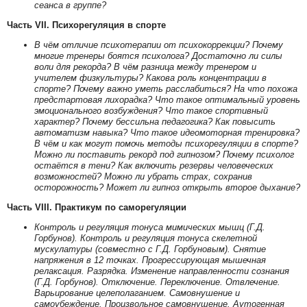
сеанса в группе?
Часть VII. Психорегуляция в спорте
В чём отличие психотерапии от психокоррекции? Почему
многие тренеры боятся психолога? Достаточно ли силы
воли для рекорда? В чём разница между тренером и
учителем физкультуры? Какова роль концентрации в
спорте? Почему важно уметь расслабиться? На что похожа
предстартовая лихорадка? Что такое оптимальный уровень
эмоционального возбуждения? Что такое спортивный
характер? Почему бессильна педагогика? Как повысить
автоматизм навыка? Что такое идеомоторная тренировка?
В чём и как могут помочь методы психорегуляции в спорте?
Можно ли поставить рекорд под гипнозом? Почему психолог
остаётся в тени? Как включить резервы человеческих
возможностей? Можно ли убрать страх, сохранив
осторожность? Может ли гипноз открыть второе дыхание?
Часть VIII. Практикум по саморегуляции
Контроль и регуляция тонуса мимических мышц (Г.Д.
Горбунов). Контроль и регуляция тонуса скелетной
мускулатуры (совместно с Г.Д. Горбуновым). Снятие
напряжения в 12 точках. Прогрессирующая мышечная
релаксация. Разрядка. Изменение направленности сознания
(Г.Д. Горбунов). Отключение. Переключение. Отвлечение.
Варьирование целеполаганием. Самовнушение и
самоубеждение. Произвольное самовнушение. Аутогенная