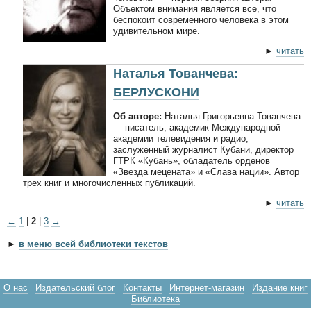
Объектом внимания является все, что
беспокоит современного человека в этом
удивительном мире.
►
читать
Наталья Тованчева:
БЕРЛУСКОНИ
Об авторе:
Наталья Григорьевна Тованчева
— писатель, академик Международной
академии телевидения и радио,
заслуженный журналист Кубани, директор
ГТРК «Кубань», обладатель орденов
«Звезда мецената» и «Слава нации». Автор
трех книг и многочисленных публикаций.
►
читать
←
1
|
2
|
3
→
►
в меню всей библиотеки текстов
О нас
Издательский блог
Контакты
Интернет-магазин
Издание книг
Библиотека