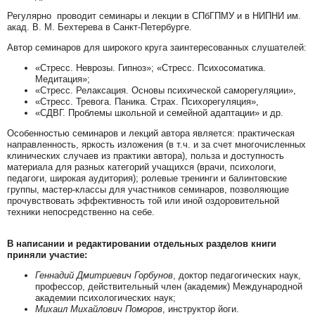
Регулярно проводит семинары и лекции в СПбГПМУ и в НИПНИ им.
акад. В. М. Бехтерева в Санкт-Петербурге.
Автор семинаров для широкого круга заинтересованных слушателей:
«Стресс. Неврозы. Гипноз»; «Стресс. Психосоматика.
Медитация»;
«Стресс. Релаксация. Основы психической саморегуляции»,
«Стресс. Тревога. Паника. Страх. Психорегуляция»,
«СДВГ. Проблемы школьной и семейной адаптации» и др.
Особенностью семинаров и лекций автора является: практическая
направленность, яркость изложения (в т.ч. и за счет многочисленных
клинических случаев из практики автора), польза и доступность
материала для разных категорий учащихся (врачи, психологи,
педагоги, широкая аудитория); ролевые тренинги и балинтовские
группы, мастер-классы для участников семинаров, позволяющие
прочувствовать эффективность той или иной оздоровительной
техники непосредственно на себе.
В написании и редактировании отдельных разделов книги
приняли участие:
Геннадий Дмитриевич Горбунов
, доктор педагогических наук,
профессор, действительный член (академик) Международной
академии психологических наук;
Михаил Михайлович Поморов
, инструктор йоги.