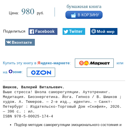
бумажная книга
980
Цена:
руб.
В КОРЗИНУ
Facebook
Twitter
Мой мир
Поделиться
Вконтакте
я
Купить эту книгу в
ндекс-маркете
:
или
О
на
зоне
:
Шишков, Валерий Витальевич.
Выше стресса! Школа саморегуляции. Аутотренинг.
Медитация. Биоэнергетика. Йога. Гипноз / В. Шишков ;
худож. А. Тюмеров. — 2-е изд., идентич. — Санкт-
Петербург : Издательско-Торговый Дом «Скифия», 2026.
— 396 с. : ил.
ISBN 978-5-00025-174-4
Подбор методик саморегуляции эмоционального состояния и