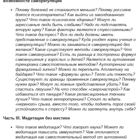
возможности саморегуляции
Почему болезней не становится меньше? Почему россияне
боятся психотерапевта? Как выйти из заколдованного
круга? Что такое психическое здоровье? Могут ли
агрессивные люди быть слабыми? Надо ли подставлять
вторую щеку? Какие факторы являются стрессогенными?
Что такое дистресс? Все ли люди должны иметь
представление о саморегуляции? Куда уходят корни учения о
саморегуляции? Можно ли заниматься саморегуляцией без
желания? Какие существуют методы саморегуляции? Что
такое самовнушение? Есть ли разница в построении формул
самовнушения у взрослых и детей? Является ли аутогенная
тренировка самостоятельным методом? Аутотренинг или
фракционный гипноз? Можно ли переплыть Атлантику на
байдарке? Что такое «формулы цели»? Тепло или тяжесть?
Существуют ли границы применения саморегуляции? Почему
нужен врач? Могут ли ложные представления убить? Как
спастись лягушке? На что способен «сверхнастрой»? Как
избавиться от панциря? Какие релаксационные техники
лучше? Что такое гетеротренинг? Стоит ли ждать
«нервного» срыва, вместо того, чтобы поднять порог своей
устойчивости к стрессу? Можно ли заглянуть внутрь себя?
Часть III. Медитация без мистики
Что такое медитация? Что говорит наука? Может ли
медитация повысить иммунитет? Чем отличается
медитация как самостоятельный метод от аутогенной