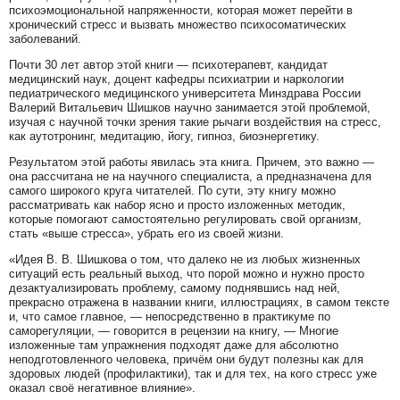
психоэмоциональной напряженности, которая может перейти в
хронический стресс и вызвать множество психосоматических
заболеваний.
Почти 30 лет автор этой книги — психотерапевт, кандидат
медицинский наук, доцент кафедры психиатрии и наркологии
педиатрического медицинского университета Минздрава России
Валерий Витальевич Шишков научно занимается этой проблемой,
изучая с научной точки зрения такие рычаги воздействия на стресс,
как аутотронинг, медитацию, йогу, гипноз, биоэнергетику.
Результатом этой работы явилась эта книга. Причем, это важно —
она рассчитана не на научного специалиста, а предназначена для
самого широкого круга читателей. По сути, эту книгу можно
рассматривать как набор ясно и просто изложенных методик,
которые помогают самостоятельно регулировать свой организм,
стать «выше стресса», убрать его из своей жизни.
«Идея В. В. Шишкова о том, что далеко не из любых жизненных
ситуаций есть реальный выход, что порой можно и нужно просто
дезактуализировать проблему, самому поднявшись над ней,
прекрасно отражена в названии книги, иллюстрациях, в самом тексте
и, что самое главное, — непосредственно в практикуме по
саморегуляции, — говорится в рецензии на книгу, — Многие
изложенные там упражнения подходят даже для абсолютно
неподготовленного человека, причём они будут полезны как для
здоровых людей (профилактики), так и для тех, на кого стресс уже
оказал своё негативное влияние».