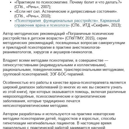
«Практикум по психосоматике. Почему болит и что делать?»
(СПб., «Речь», 2007);
«Если нет сил. Астенические и депрессивные состояния».
(СПб., «Речь», 2010);
«Психотерапия функциональных расстройств». Карманный
справочник врача и психолога»
(СПб., ИТД «Скифия», 2013);
Автор методических рекомендаций «Пограничные психические
расстройства в детском возрасте» (СПбГПМУ, 2015), серии
методических рекомендаций, посвященных вопросам саморегуляции
и прикладной психотерапии в практике анестезиологов-
реаниматологов, хирургов и акушеров-гинекологов.
Владеет всеми методами психотерапии, в совершенстве —
гипносуггестивными (индивидуальными и коллективными),
рациональными, поведенческими, трансперсональными методиками,
групповой психотерапией; ЭЭГ-БОС-терапией.
Особенностью его работы в качестве врача-психотерапевта является
широкий диапазон заболеваний (о многих из них вы сможете узнать
из этой книги), при которых оказывается помощь, включая различные
неврозоподобные, психосоматические и органопатические
заболевания, которые традиционно лечатся
непсихотерапевтическими методами.
Автором разработаны и используются на практике новаторские
методики психотерапии детей, подростков и взрослых, способы
гипнотизации негипнабельных пациентов. В настоящее время
параллельно с практической работой занимается научной