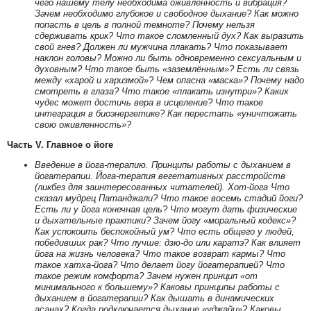
чего нашему телу необходима оживлённость и вибрация?
Зачем необходимо глубокое и свободное дыхание? Как можно
попасть в цель в полной темноте? Почему нельзя
сдерживать крик? Что такое сломленный дух? Как выразить
свой гнев? Должен ли мужчина плакать? Что показывает
наклон головы? Можно ли быть одновременно сексуальным и
духовным? Что такое быть «заземлённым»? Есть ли связь
между «харой и харизмой»? Чем опасна «маска»? Почему надо
смотреть в глаза? Что такое «плакать изнутри»? Каких
чудес может достичь вера в исцеление? Что такое
интеграция в биоэнергетике? Как перестать «уничтожать
свою оживленность»?
Часть V. Главное о йоге
Введение в йога-терапию. Принципы работы с дыханием в
йогатерапии. Йога-терапия вегетативных расстройств
(ликбез для заинтересованных читателей). Хот-йога Что
сказал мудрец Патанджали? Что такое восемь стадий йоги?
Есть ли у йога конечная цель? Что могут дать физические
и дыхательные практики? Зачем йогу «моральный кодекс»?
Как успокоить беспокойный ум? Что есть общего у людей,
победивших рак? Что лучше: дзю-до или каратэ? Как влияет
йога на жизнь человека? Что такое возврат кармы? Что
такое хатха-йога? Что делает йогу йогатерапией? Что
такое режим комфорта? Зачем нужен принцип «от
минимального к большему»? Каковы принципы работы с
дыханием в йогатерапии? Как дышать в динамических
асанах? Когда подключается дыхание «уджайи»? Каковы