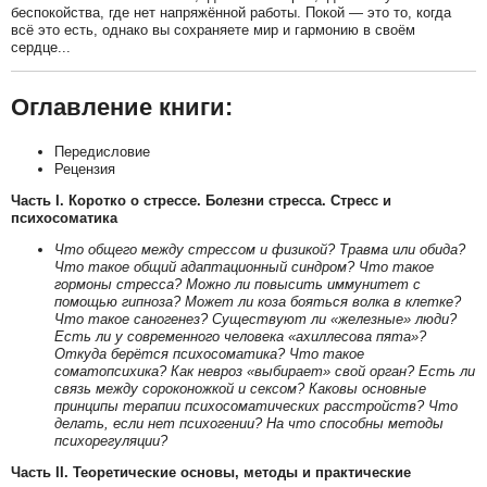
беспокойства, где нет напряжённой работы. Покой — это то, когда
всё это есть, однако вы сохраняете мир и гармонию в своём
сердце...
Оглавление книги:
Передисловие
Рецензия
Часть I. Коротко о стрессе. Болезни стресса. Стресс и
психосоматика
Что общего между стрессом и физикой? Травма или обида?
Что такое общий адаптационный синдром? Что такое
гормоны стресса? Можно ли повысить иммунитет с
помощью гипноза? Может ли коза бояться волка в клетке?
Что такое саногенез? Существуют ли «железные» люди?
Есть ли у современного человека «ахиллесова пята»?
Откуда берётся психосоматика? Что такое
соматопсихика? Как невроз «выбирает» свой орган? Есть ли
связь между сороконожкой и сексом? Каковы основные
принципы терапии психосоматических расстройств? Что
делать, если нет психогении? На что способны методы
психорегуляции?
Часть II. Теоретические основы, методы и практические