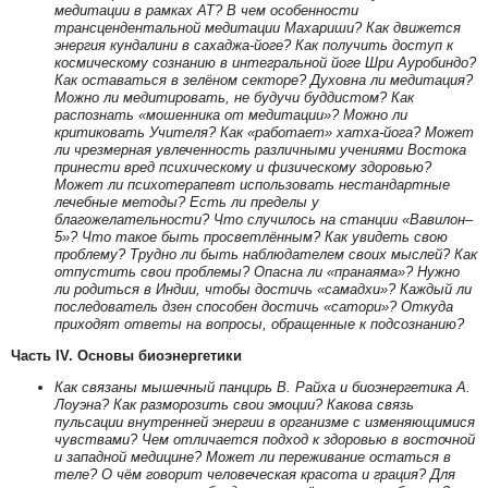
медитации в рамках АТ? В чем особенности
трансцендентальной медитации Махариши? Как движется
энергия кундалини в сахаджа-йоге? Как получить доступ к
космическому сознанию в интегральной йоге Шри Ауробиндо?
Как оставаться в зелёном секторе? Духовна ли медитация?
Можно ли медитировать, не будучи буддистом? Как
распознать «мошенника от медитации»? Можно ли
критиковать Учителя? Как «работает» хатха-йога? Может
ли чрезмерная увлеченность различными учениями Востока
принести вред психическому и физическому здоровью?
Может ли психотерапевт использовать нестандартные
лечебные методы? Есть ли пределы у
благожелательности? Что случилось на станции «Вавилон–
5»? Что такое быть просветлённым? Как увидеть свою
проблему? Трудно ли быть наблюдателем своих мыслей? Как
отпустить свои проблемы? Опасна ли «пранаяма»? Нужно
ли родиться в Индии, чтобы достичь «самадхи»? Каждый ли
последователь дзен способен достичь «сатори»? Откуда
приходят ответы на вопросы, обращенные к подсознанию?
Часть IV. Основы биоэнергетики
Как связаны мышечный панцирь В. Райха и биоэнергетика А.
Лоуэна? Как разморозить свои эмоции? Какова связь
пульсации внутренней энергии в организме с изменяющимися
чувствами? Чем отличается подход к здоровью в восточной
и западной медицине? Может ли переживание остаться в
теле? О чём говорит человеческая красота и грация? Для