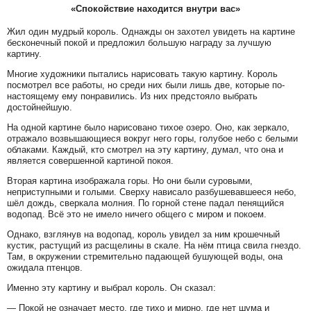
«Спокойствие находится внутри вас»
Жил один мудрый король. Однажды он захотел увидеть на картине
бесконечный покой и предложил большую награду за лучшую
картину.
Многие художники пытались нарисовать такую картину. Король
посмотрел все работы, но среди них были лишь две, которые по-
настоящему ему понравились. Из них предстояло выбрать
достойнейшую.
На одной картине было нарисовано тихое озеро. Оно, как зеркало,
отражало возвышающиеся вокруг него горы, голубое небо с белыми
облаками. Каждый, кто смотрел на эту картину, думал, что она и
является совершенной картиной покоя.
Вторая картина изображала горы. Но они были суровыми,
неприступными и голыми. Сверху нависало разбушевавшееся небо,
шёл дождь, сверкала молния. По горной стене падал пенящийся
водопад. Всё это не имело ничего общего с миром и покоем.
Однако, взглянув на водопад, король увидел за ним крошечный
кустик, растущий из расщелины в скале. На нём птица свила гнездо.
Там, в окружении стремительно падающей бушующей воды, она
ожидала птенцов.
Именно эту картину и выбрал король. Он сказал:
— Покой не означает место, где тихо и мирно, где нет шума и