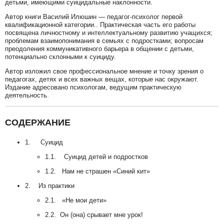
детьми, имеющими суицидальные наклонности.
Автор книги Василий Илюшин — педагог-психолог первой
квалификационной категории.. Практическая часть его работы
посвящена личностному и интеллектуальному развитию учащихся;
проблемам взаимопонимания в семьях с подростками; вопросам
преодоления коммуникативного барьера в общении с детьми,
потенциально склонными к суициду.
Автор изложил свое профессиональное мнение и точку зрения о
педагогах, детях и всех важных вещах, которые нас окружают.
Издание адресовано психологам, ведущим практическую
деятельность.
СОДЕРЖАНИЕ
1. Суицид
1.1. Суицид детей и подростков
1.2. Нам не страшен «Синий кит»
2. Из практики
2.1. «Не мои дети»
2.2. Он (она) срывает мне урок!