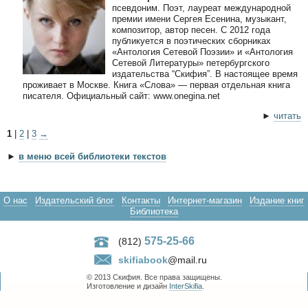
псевдоним. Поэт, лауреат международной
премии имени Сергея Есенина, музыкант,
композитор, автор песен. С 2012 года
публикуется в поэтических сборниках
«Антология Сетевой Поэзии» и «Антология
Сетевой Литературы» петербургского
издательства “Скифия”. В настоящее время
проживает в Москве. Книга «Слова» — первая отдельная книга
писателя. Официальный сайт: www.onegina.net
►
читать
1
|
2
|
3
→
►
в меню всей библиотеки текстов
О нас
Издательский блог
Контакты
Интернет-магазин
Издание книг
Библиотека
575-25-66
(812)
skifiabook
@mail.ru
© 2013 Скифия. Все права защищены.
Изготовление и дизайн
InterSkifia
.