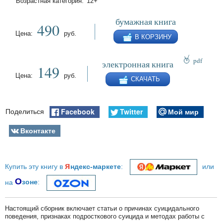
Возрастная категория:
12+
бумажная книга
490
Цена:
руб.
В КОРЗИНУ
pdf
электронная книга
149
epub
Цена:
руб.
СКАЧАТЬ
fb2
Facebook
Twitter
Мой мир
Поделиться
Вконтакте
я
Купить эту книгу в
ндекс-маркете
:
или
О
на
зоне
:
Настоящий сборник включает статьи о причинах суицидального
поведения, признаках подросткового суицида и методах работы с