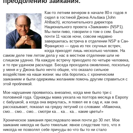
преодолению заикания.
Как-то летним вечером в начале 80-х годов я
сидел в гостиной Джона Альбака (John
Ahlbach), исполнительного директора
Национального проекта «Заикание» (NSP1).
Мы пили пиво, говорили о том о сем. Было
почти 11 часов ночи, совсем недавно
завершилась встреча в отделении NSP в Сан-
Франциско — одна из тех скучных встреч,
когда приходят лишь несколько человек. На
самом деле тем летом дела у нас в местном отделении шли не
слишком удачно. На каждую встречу приходило по четыре человека,
и то при удачном раскладе. Беседа проходила оживленно, поскольку
у меня и у Джона было нечто общее, что оказало сильное
воздействие на наши жизни: мы оба боролись с хроническим
заиканием и были одержимы желанием помочь другим справиться с
этой проблемой.
Мое нарушение проявилось внезапно, когда мне было три с
половиной года. Однажды мама уехала на полтора месяца в Европу
с бабушкой, а когда она вернулась, я повел ее в сад и, как она
рассказывает, показал на грядку петуний со словами: «Мамочка,
смо… смо... смо... смотри ка… ка… ка... какие цветы!»
Хроническое заикания преследовало меня почти до 30 лет. Мое
заикание никогда не было тяжелым: явное следствие того, что я
никогда не позволял себе причуды во что бы то ни стало