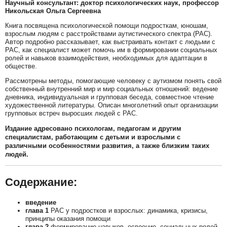
Научный консультант: доктор психологических наук, профессор
Никольская Ольга Сергеевна
Книга посвящена психологической помощи подросткам, юношам,
взрослым людям с расстройствами аутистического спектра (РАС).
Автор подробно рассказывает, как выстраивать контакт с людьми с
РАС, как специалист может помочь им в фор­мировании социальных
ролей и навыков взаимодействия, необходимых для адаптации в
обществе.
Рассмотрены методы, помогающие человеку с аутизмом понять свой
собственный внутренний мир и мир социальных отношений: ведение
дневника, инди­видуальная и групповая беседа, совместное чтение
художественной литературы. Описан многолетний опыт организации
групповых встреч выросших людей с РАС.
Издание адресовано психологам, педагогам и другим
специалистам, работающим с детьми и взрослыми с
различными особенностями развития, а также близким таких
людей.
Содержание:
введение
глава 1
РАС у подростков и взрослых: динамика, кризисы,
принципы оказания помощи
глава 2
формирование навыков, освоение социальных ролей