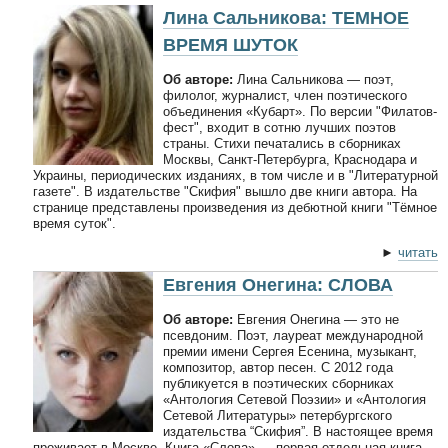
Лина Сальникова: ТЕМНОЕ
ВРЕМЯ ШУТОК
Об авторе:
Лина Сальникова — поэт,
филолог, журналист, член поэтического
объединения «Кубарт». По версии "Филатов-
фест", входит в сотню лучших поэтов
страны. Стихи печатались в сборниках
Москвы, Санкт-Петербурга, Краснодара и
Украины, периодических изданиях, в том числе и в "Литературной
газете". В издательстве "Скифия" вышло две книги автора. На
странице представлены произведения из дебютной книги "Тёмное
время суток".
►
читать
Евгения Онегина: СЛОВА
Об авторе:
Евгения Онегина — это не
псевдоним. Поэт, лауреат международной
премии имени Сергея Есенина, музыкант,
композитор, автор песен. С 2012 года
публикуется в поэтических сборниках
«Антология Сетевой Поэзии» и «Антология
Сетевой Литературы» петербургского
издательства “Скифия”. В настоящее время
проживает в Москве. Книга «Слова» — первая отдельная книга