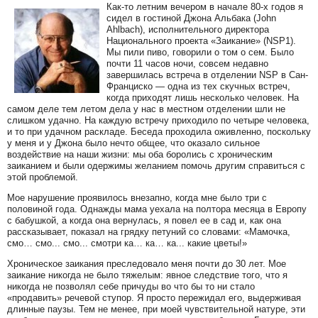
Как-то летним вечером в начале 80-х годов я
сидел в гостиной Джона Альбака (John
Ahlbach), исполнительного директора
Национального проекта «Заикание» (NSP1).
Мы пили пиво, говорили о том о сем. Было
почти 11 часов ночи, совсем недавно
завершилась встреча в отделении NSP в Сан-
Франциско — одна из тех скучных встреч,
когда приходят лишь несколько человек. На
самом деле тем летом дела у нас в местном отделении шли не
слишком удачно. На каждую встречу приходило по четыре человека,
и то при удачном раскладе. Беседа проходила оживленно, поскольку
у меня и у Джона было нечто общее, что оказало сильное
воздействие на наши жизни: мы оба боролись с хроническим
заиканием и были одержимы желанием помочь другим справиться с
этой проблемой.
Мое нарушение проявилось внезапно, когда мне было три с
половиной года. Однажды мама уехала на полтора месяца в Европу
с бабушкой, а когда она вернулась, я повел ее в сад и, как она
рассказывает, показал на грядку петуний со словами: «Мамочка,
смо… смо... смо... смотри ка… ка… ка... какие цветы!»
Хроническое заикания преследовало меня почти до 30 лет. Мое
заикание никогда не было тяжелым: явное следствие того, что я
никогда не позволял себе причуды во что бы то ни стало
«продавить» речевой ступор. Я просто пережидал его, выдерживая
длинные паузы. Тем не менее, при моей чувствительной натуре, эти