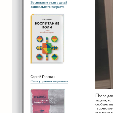
Воспитание воли у детей
дошкольного возраста
Сергей Головин
Слов упрямых караваны
П
осле дли
задача, ко
сообществ
творческое
историческ