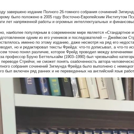
оду завершено издание Полного 26-томного собрания сочинений Зигмунд
орому было положено в 2005 году Восточно-Европейским Институтом Пси
ти лет напряженной работы и огромных интеллектуальных и финансовых
тно, наиболее популярным в современном мире является «Стандартное и
дготовленное одним из его учеников и последователей — Джеймсом Стр
ствлялось именно по этому изданию, даже несмотря на ряд его недоста
еводил, но и редактировал тексты Фрейда: что-то дописывал, а что-то и
всем точно понял различие, которое Фрейд проводил между влечениями 
за профессор Бруно Беттельхайм (1903–1990) был чрезвычайно категорич
 переводе Стрейчи, не сможет понять озабоченность автора человеческо
лного собрания сочинений Зигмунда Фрейда было выполнено с немецкого
него был включен ряд ранних и не переведенных на английский язык рабо