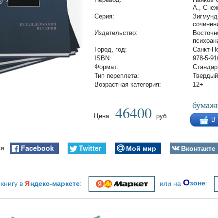
А., Снеж
Cерия:
Зигмунд
сочинен
Издательство:
Восточн
психоан
Город, год:
Санкт-Пе
ISBN:
978-5-91
Формат:
Стандар
Тип переплета:
Твердый
Возрастная категория:
12+
бумажн
46400
Цена:
руб.
В
Facebook
Twitter
Мой мир
Вконтакте
ся
я
О
 книгу в
ндекс-маркете
:
или на
зоне
: