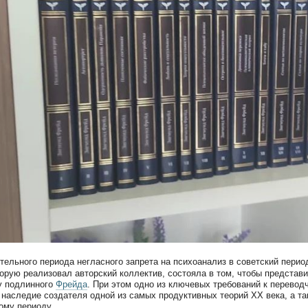
тельного периода негласного запрета на психоанализ в советский перио
торую реализовал авторский коллектив, состояла в том, чтобы предста
у подлинного
Фрейда
. При этом одно из ключевых требований к перевод
 наследие создателя одной из самых продуктивных теорий ХХ века, а та
ому периоду.