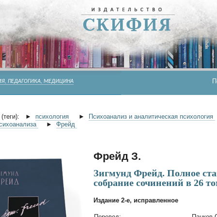
П
Я, ПЕДАГОГИКА, МЕДИЦИНА
(теги):
►
психология
►
Психоанализ и аналитическая психология
Психоанализа
►
Фрейд
Фрейд З.
Зигмунд Фрейд. Полное ст
собрание сочинений в 26 т
Издание 2-е, исправленное
Перевод:
Панков 