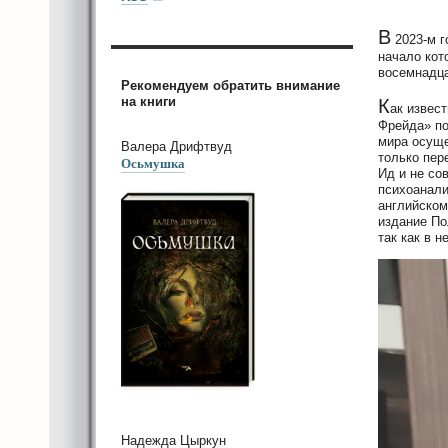
В
2023-м г
начало кот
восемнадца
Рекомендуем обратить внимание
на книги
К
ак извес
Фрейда» по
мира осуще
Валера Дрифтвуд
только пер
Осьмушка
Ид и не со
психоанали
английском
издание По
так как в 
Надежда Цыркун