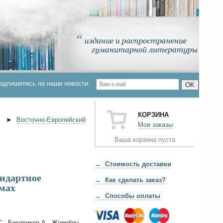
одпишитесь на наши новости:
OK
КОРЗИНА
►
Восточно-Европейский
Мои заказы
Ваша корзина пуста
→ Стоимость доставки
андартное
→ Как сделать заказ?
омах
→ Способы оплаты
С., Боковиков А., Жеребин