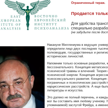
Ограниченный тираж.
Продается тольк
Для удобства транс
специально разрабо
(не забудьте после дос
Накануне Миллениума в ведущих универс
определили лицо двух последних тысяче
полководцев, государственных и религи
исторических личностей.
Напомним только основные разработки, 
бессознательного. Концепция метапсихол
психической травмы и влечений. Теория 
психической энергии. Концепция агресси
психосексуального развития. Концепция
пограничных и психотических расстройс
нарциссических расстройств. А еще был
литературы и искусства.
Это далеко не полный перечень, и кажды
мог бы составить имя любому ученому. 
упоминаемой) заслугой Фрейда, а именно