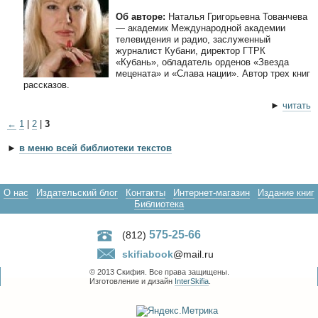
Об авторе:
Наталья Григорьевна Тованчева
— академик Международной академии
телевидения и радио, заслуженный
журналист Кубани, директор ГТРК
«Кубань», обладатель орденов «Звезда
мецената» и «Слава нации». Автор трех книг
рассказов.
►
читать
←
1
|
2
|
3
►
в меню всей библиотеки текстов
О нас
Издательский блог
Контакты
Интернет-магазин
Издание книг
Библиотека
575-25-66
(812)
skifiabook
@mail.ru
© 2013 Скифия. Все права защищены.
Изготовление и дизайн
InterSkifia
.