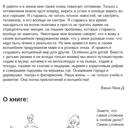
В работе и в жизни мне также очень помогает оптимизм. Только с
оптимизмом можно идти вперед, верить в успех и вообще верить во
все хорошее. Я стараюсь не читать плохих новостей, не смотреть
телевизор, я его вообще не смотрю. Я стараюсь все время
находиться на волне позитива и просто не тратить время на
отрицательные эмоции, на лишние проблемы, которых стараюсь
вообще не замечать. Некоторые мои близкие говорят, что я живу в
своем волшебном придуманном мире, что у меня розовые очки, что
надо быть ближе к реальности. Но мне нравится жить в своем
волшебном придуманном мире и в розовых очках. И нравится
создавать волшебный мир для других. Особенно для детей. Вместе
с детьми (моими и не всегда только моими) мы много путешествуем,
ходим в музеи, катаемся на велосипедах и на лыжах, ходим в
походы, лазаем по скалам и пещерам, ныряем к коралловым рифам
и совершаем подъемы на вершины гор. Осваиваем города и
деревушки, театры и филармонии. Наша жизнь — не только учеба и
развитие. Она полна приключений и волшебства!
Ваша Лена Д.
О книге:
Знаете, что
самое сложное
в любом деле?
Самое сложное