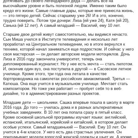
дотягивать до своего легендарного деда — делать все на
высочайшем уровне и быть полезной людям. Именно таким было
кредо его жизни. Самые главные дары, которые мне принесла жизнь,
— это пятеро детей. Сейчас старшему уже 26! И в это, конечно,
трудно поверить. Потом три дочери: Лиза (ей уже 24), Катя (ей 20),
Санька (ей 12 лет). А самый младший — Василий, ему 10 лет.
Старшие двое детей живут самостоятельно, мы видимся нечасто.
Сын Миша учился в Институте телевидения и несколько лет
проработал на Центральном телевидении, но в итоге вернулся к
технике, которой начал заниматься еще подростком. И сейчас у него
своя мастерская — он делает авторские модели мотоциклов. Дочь
Лиза в 2016 году закончила университет, теперь она
дипломированный журналист. Но у нее есть мечта — стать пилотом.
И, окончив один вуз, она поступила в другой — в Сасовское летное
училище. Кроме этого, три года она летала в качестве
бортпроводника на самолетах российских авиакомпаний. Третья —
Катюша. Она еще учится в музыкальном училище. Мечтает стать
композитором. Но тоже уже работает — пробует себя то в веб-
дизайне, то в администрировании разных проектов.
Младшие дети — школьники. Сашка впервые пошла в школу в марте
2016 года. До того — училась дома и в разных альтернативных
учебных заведениях. В 10 лет она попала сразу в пятый класс.
Кроме основной школьной программы изучает языки: английский,
испанский, итальянский, корейский и китайский, в котором делает
особые успехи. Самый младшенький — Василий. Ему 10 лет. Он
учится в 4-м классе. У него есть два страстных увлечения. Он
придумывает модели взрослой женской одежды и шьет их. А кроме