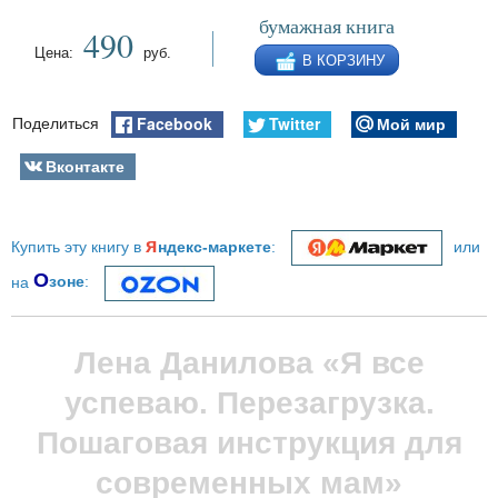
бумажная книга
490
Цена:
руб.
В КОРЗИНУ
Facebook
Twitter
Мой мир
Поделиться
Вконтакте
я
Купить эту книгу в
ндекс-маркете
:
или
О
на
зоне
:
Лена Данилова «Я все
успеваю. Перезагрузка.
Пошаговая инструкция для
современных мам»