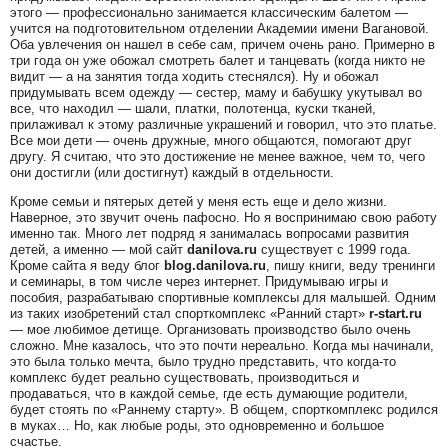
этого — профессионально занимается классическим балетом —
учится на подготовительном отделении Академии имени Вагановой.
Оба увлечения он нашел в себе сам, причем очень рано. Примерно в
три года он уже обожал смотреть балет и танцевать (когда никто не
видит — а на занятия тогда ходить стеснялся). Ну и обожал
придумывать всем одежду — сестер, маму и бабушку укутывал во
все, что находил — шали, платки, полотенца, куски тканей,
прилаживал к этому различные украшений и говорил, что это платье.
Все мои дети — очень дружные, много общаются, помогают друг
другу. Я считаю, что это достижение не менее важное, чем то, чего
они достигли (или достигнут) каждый в отдельности.
Кроме семьи и пятерых детей у меня есть еще и дело жизни.
Наверное, это звучит очень пафосно. Но я воспринимаю свою работу
именно так. Много лет подряд я занималась вопросами развития
детей, а именно — мой сайт
danilova.ru
существует с 1999 года.
Кроме сайта я веду блог
blog.danilova.ru
, пишу книги, веду тренинги
и семинары, в том числе через интернет. Придумываю игры и
пособия, разрабатываю спортивные комплексы для малышей. Одним
из таких изобретений стал спорткомплекс «Ранний старт»
r-start.ru
— мое любимое детище. Организовать производство было очень
сложно. Мне казалось, что это почти нереально. Когда мы начинали,
это была только мечта, было трудно представить, что когда-то
комплекс будет реально существовать, производиться и
продаваться, что в каждой семье, где есть думающие родители,
будет стоять по «Раннему старту». В общем, спорткомплекс родился
в муках… Но, как любые роды, это одновременно и большое
счастье.