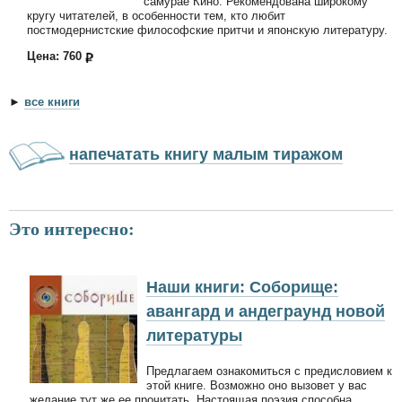
самурае Кинó. Рекомендована широкому
кругу читателей, в особенности тем, кто любит
постмодернистские философские притчи и японскую литературу.
Цена: 760
►
все книги
напечатать книгу малым тиражом
Это интересно:
Наши книги: Соборище:
авангард и андеграунд новой
литературы
Предлагаем ознакомиться с предисловием к
этой книге. Возможно оно вызовет у вас
желание тут же ее прочитать. Настоящая поэзия способна