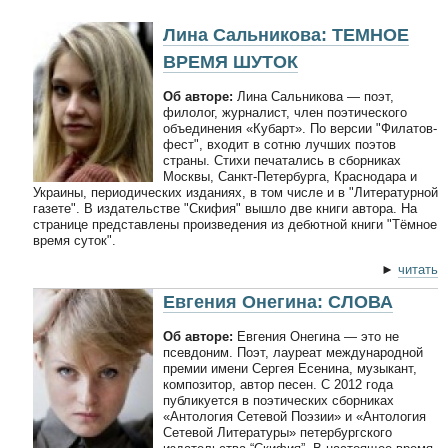
Лина Сальникова: ТЕМНОЕ
ВРЕМЯ ШУТОК
Об авторе:
Лина Сальникова — поэт,
филолог, журналист, член поэтического
объединения «Кубарт». По версии "Филатов-
фест", входит в сотню лучших поэтов
страны. Стихи печатались в сборниках
Москвы, Санкт-Петербурга, Краснодара и
Украины, периодических изданиях, в том числе и в "Литературной
газете". В издательстве "Скифия" вышло две книги автора. На
странице представлены произведения из дебютной книги "Тёмное
время суток".
►
читать
Евгения Онегина: СЛОВА
Об авторе:
Евгения Онегина — это не
псевдоним. Поэт, лауреат международной
премии имени Сергея Есенина, музыкант,
композитор, автор песен. С 2012 года
публикуется в поэтических сборниках
«Антология Сетевой Поэзии» и «Антология
Сетевой Литературы» петербургского