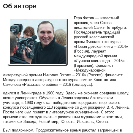
Об авторе
Гера Фотич — известный
прозаик, член Союза
писателей Санкт-Петербурга.
Последователь традиций
русской классической
прозы.Финалист конкурса
«Новая детская книга – 2014»
(Россия), лауреат
международной премии
«Лучшая книга года – 2015»
(Германия), финалист
«Международной
литературной премии Николая Гоголя – 2016» (Россия), финалист
Международного литературного конкурса памяти Константина
Симонова «Рассказы о войне» – 2016 (Беларусь).
одился в Ленинграде в 1960 году. Здесь же окончил среднюю школу,
позже университет. Обучаясь в Ленинградском Арктическом
училище, в 1980 году стал победителем городского творческого
конкурса посвящённого 110 годовщине со дня рождения В.И. Ленина.
После чего был принят в литературное объединение. С этого
времени стал сотрудничать с различными журналами и газетами,
такими как Звезда, Новый мир, Юность, Искатель, Смена.
Был полярником. Продолжительное время работал заграницей: в