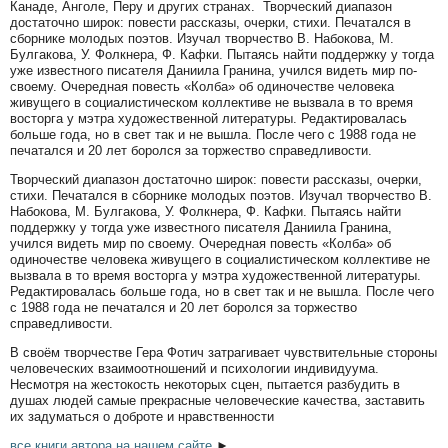
Канаде, Анголе, Перу и других странах. Творческий диапазон
достаточно широк: повести рассказы, очерки, стихи. Печатался в
сборнике молодых поэтов. Изучал творчество В. Набокова, М.
Булгакова, У. Фолкнера, Ф. Кафки. Пытаясь найти поддержку у тогда
уже известного писателя Даниила Гранина, учился видеть мир по-
своему. Очередная повесть «Колба» об одиночестве человека
живущего в социалистическом коллективе не вызвала в то время
восторга у мэтра художественной литературы. Редактировалась
больше года, но в свет так и не вышла. После чего с 1988 года не
печатался и 20 лет боролся за торжество справедливости.
Творческий диапазон достаточно широк: повести рассказы, очерки,
стихи. Печатался в сборнике молодых поэтов. Изучал творчество В.
Набокова, М. Булгакова, У. Фолкнера, Ф. Кафки. Пытаясь найти
поддержку у тогда уже известного писателя Даниила Гранина,
учился видеть мир по своему. Очередная повесть «Колба» об
одиночестве человека живущего в социалистическом коллективе не
вызвала в то время восторга у мэтра художественной литературы.
Редактировалась больше года, но в свет так и не вышла. После чего
с 1988 года не печатался и 20 лет боролся за торжество
справедливости.
В своём творчестве Гера Фотич затрагивает чувствительные стороны
человеческих взаимоотношений и психологии индивидуума.
Несмотря на жестокость некоторых сцен, пытается разбудить в
душах людей самые прекрасные человеческие качества, заставить
их задуматься о доброте и нравственности
все книги автора на нашем сайте
►