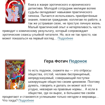
Книга в жанре эротического и иронического
детектива. Молодой сотрудник милиции волею
судьбы овладевает навыками практического
гипноза. Пытается использовать приобретённые
знания, помогая гражданам, коллегам по работе, а
так же устраивая свою, не простую личную жизнь.
Малый практический опыт и нетерпеливость часто
приводит к комическому результату, который сопровождает
эротические сеансы улыбкой читателя. Но, все не так просто, как
может показаться на первый взгляд...
Подробнее
Гера Фотич
Подонок
то есть подонок, скажете вы — это отбросы
общества, отстой, человек беспринципный,
непредсказуемый, совершающий поступки
шокирующие общество своим цинизмом. Поэтому
думать, говорить и делать он может всё что
угодно, невзирая на правовые нормы... А если в
обществе, где он вырос, в большинстве своём
процветают и становятся успешными только негодяи и мерзавцы…
Что тогда?
Подробнее