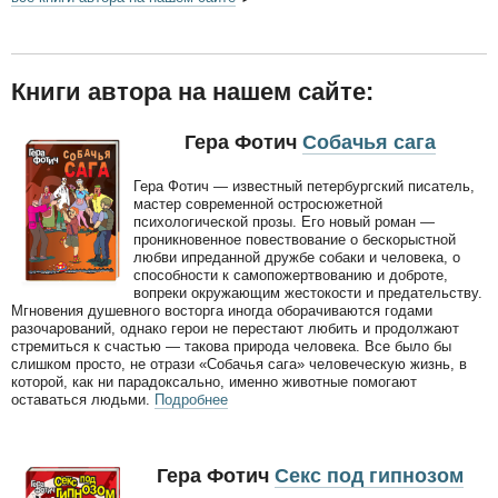
Книги автора на нашем сайте:
Гера Фотич
Собачья сага
Гера Фотич — известный петербургский писатель,
мастер современной остросюжетной
психологической прозы. Его новый роман —
проникновенное повествование о бескорыстной
любви ипреданной дружбе собаки и человека, о
способности к самопожертвованию и доброте,
вопреки окружающим жестокости и предательству.
Мгновения душевного восторга иногда оборачиваются годами
разочарований, однако герои не перестают любить и продолжают
стремиться к счастью — такова природа человека. Все было бы
слишком просто, не отрази «Собачья сага» человеческую жизнь, в
которой, как ни парадоксально, именно животные помогают
оставаться людьми.
Подробнее
Гера Фотич
Секс под гипнозом