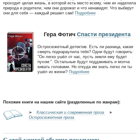
проходит целая жизнь, в которой есть место всему, чем их наделила
природа и родители, чем они дорожат и что ненавидят. Что выберут
они для себя — каждый решает сам!
Подробнее
Гера Фотич
Спасти президента
Остросюжетный детектив. Есть ли разница, какая
смерть подкараулила тебя? Одни будут говорить:
"Он легко ушёл от нас, пусть земля ему будет
пухом:". Остальные будут поддакивать и молча
кивать головами. Но откуда им знать легко ли ты
ушёл из жизни?
Подробнее
Похожие книги на нашем сайте (разделенные по жанрам):
►
Классическая и современная проза
►
Остросюжетная проза
С этой книгой обычно покупают: