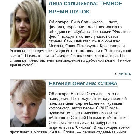
Лина Сальникова: ТЕМНОЕ
ВРЕМЯ ШУТОК
Об авторе:
Лина Сальникова — поэт,
филолог, журналист, член поэтического
объединения «Кубарт». По версии "Филатов-
фест", входит в сотню лучших поэтов
страны. Стихи печатались в сборниках
Москвы, Санкт-Петербурга, Краснодара и
Украины, периодических изданиях, в том числе и в "Литературной
газете". В издательстве "Скифия" вышло две книги автора. На
странице представлены произведения из дебютной книги "Тёмное
время суток".
►
читать
Евгения Онегина: СЛОВА
Об авторе:
Евгения Онегина — это не
псевдоним. Поэт, лауреат международной
премии имени Сергея Есенина, музыкант,
композитор, автор песен. С 2012 года
публикуется в поэтических сборниках
«Антология Сетевой Поэзии» и «Антология
Сетевой Литературы» петербургского
издательства “Скифия”. В настоящее время
проживает в Москве. Книга «Слова» — первая отдельная книга