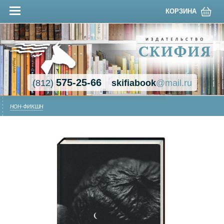
КОРЗИНА
575-25-66
(812)
skifiabook
@mail.ru
НОН-ФИКШН