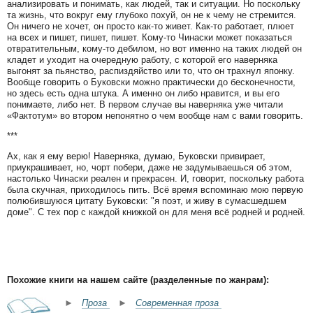
анализировать и понимать, как людей, так и ситуации. Но поскольку
та жизнь, что вокруг ему глубоко похуй, он не к чему не стремится.
Он ничего не хочет, он просто как-то живет. Как-то работает, плюет
на всех и пишет, пишет, пишет. Кому-то Чинаски может показаться
отвратительным, кому-то дебилом, но вот именно на таких людей он
кладет и уходит на очередную работу, с которой его наверняка
выгонят за пьянство, распиздяйство или то, что он трахнул японку.
Вообще говорить о Буковски можно практически до бесконечности,
но здесь есть одна штука. А именно он либо нравится, и вы его
понимаете, либо нет. В первом случае вы наверняка уже читали
«Фактотум» во втором непонятно о чем вообще нам с вами говорить.
***
Ах, как я ему верю! Наверняка, думаю, Буковски привирает,
приукрашивает, но, чорт побери, даже не задумываешься об этом,
настолько Чинаски реален и прекрасен. И, говорит, поскольку работа
была скучная, приходилось пить. Всё время вспоминаю мою первую
полюбившуюся цитату Буковски: "я поэт, и живу в сумасшедшем
доме". С тех пор с каждой книжкой он для меня всё родней и родней.
Похожие книги на нашем сайте (разделенные по жанрам):
►
Проза
►
Современная проза