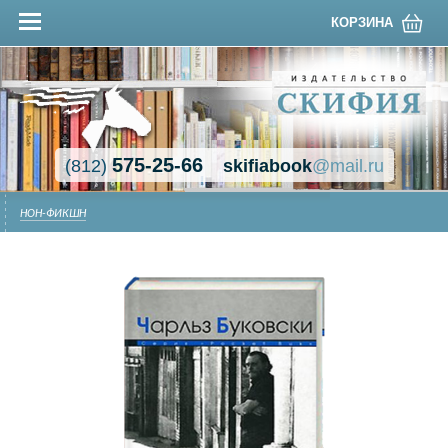
КОРЗИНА
575-25-66
(812)
skifiabook
@mail.ru
НОН-ФИКШН