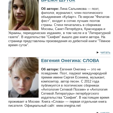
Об авторе:
Лина Сальникова — поэт,
филолог, журналист, член поэтического
объединения «Кубарт». По версии "Филатов-
фест", входит в сотню лучших поэтов
страны. Стихи печатались в сборниках
Москвы, Санкт-Петербурга, Краснодара и
Украины, периодических изданиях, в том числе и в "Литературной
газете". В издательстве "Скифия" вышло две книги автора. На
странице представлены произведения из дебютной книги "Тёмное
время суток".
►
читать
Евгения Онегина: СЛОВА
Об авторе:
Евгения Онегина — это не
псевдоним. Поэт, лауреат международной
премии имени Сергея Есенина, музыкант,
композитор, автор песен. С 2012 года
публикуется в поэтических сборниках
«Антология Сетевой Поэзии» и «Антология
Сетевой Литературы» петербургского
издательства “Скифия”. В настоящее время
проживает в Москве. Книга «Слова» — первая отдельная книга
писателя. Официальный сайт: www.onegina.net
►
читать