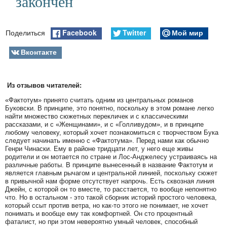
закончен
Facebook
Twitter
Мой мир
Поделиться
Вконтакте
Из отзывов читателей:
«Фактотум» принято считать одним из центральных романов
Буковски. В принципе, это понятно, поскольку в этом романе легко
найти множество сюжетных перекличек и с классическими
рассказами, и с «Женщинами», и с «Голливудом», и в принципе
любому человеку, который хочет познакомиться с творчеством Бука
следует начинать именно с «Фактотума». Перед нами как обычно
Генри Чинаски. Ему в районе тридцати лет, у него еще живы
родители и он мотается по стране и Лос-Анджелесу устраиваясь на
различные работы. В принципе вынесенный в название Фактотум и
является главным рычагом и центральной линией, поскольку сюжет
в привычной нам форме отсутствует напрочь. Есть сквозная линия
Джейн, с которой он то вместе, то расстается, то вообще непонятно
что. Но в остальном - это такой сборник историй простого человека,
который ссыт против ветра, но как-то этого не понимает, не хочет
понимать и вообще ему так комфортней. Он сто процентный
фаталист, но при этом невероятно умный человек, способный