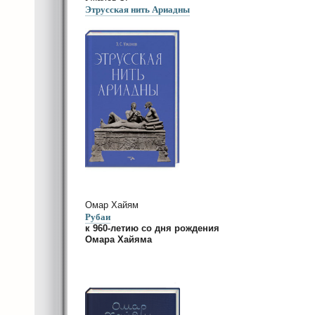
Этрусская нить Ариадны
Омар Хайям
Рубаи
к 960-летию со дня рождения
Омара Хайяма