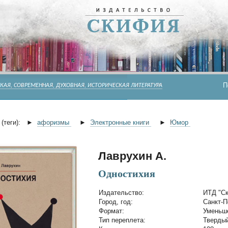
П
КАЯ, СОВРЕМЕННАЯ, ДУХОВНАЯ, ИСТОРИЧЕСКАЯ ЛИТЕРАТУРА
(теги):
►
афоризмы
►
Электронные книги
►
Юмор
Лаврухин А.
Одностихия
Издательство:
ИТД "С
Город, год:
Санкт-П
Формат:
Уменьш
Тип переплета:
Твердый