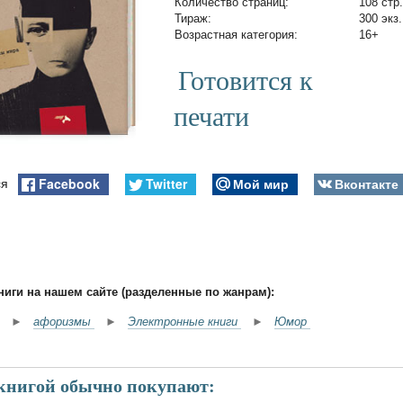
Количество страниц:
108 стр.
Тираж:
300 экз.
Возрастная категория:
16+
Готовится к
печати
Facebook
Twitter
Мой мир
Вконтакте
ся
ниги на нашем сайте (разделенные по жанрам):
►
афоризмы
►
Электронные книги
►
Юмор
 книгой обычно покупают: