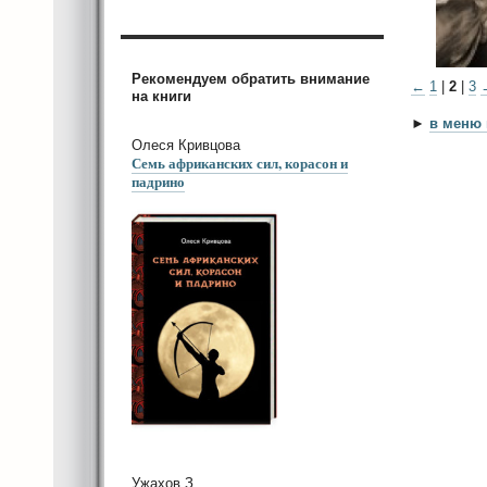
Рекомендуем обратить внимание
←
1
|
2
|
3
на книги
►
в меню 
Олеся Кривцова
Семь африканских сил, корасон и
падрино
Ужахов З.