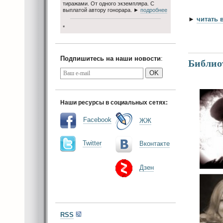
тиражами. От одного экземпляра. С
выплатой автору гонорара. ►
подробнее
►
читать 
*
Подпишитесь на наши новости
:
Библиот
OK
Наши ресурсы в социальных сетях:
Facebook
ЖЖ
Twitter
Вконтакте
Дзен
RSS